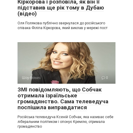
Кіркорова і розповіла, як він її
підставив ще рік тому в Дубаю
(відео)
Оля Полякова публічно звернулася до російського
співака Філіпа Кіркорова, який виклав у мережі пост
Шоу-бізнес
0
ЗМІ повідомляють, що Собчак
отримала ізраїльське
громадянство. Сама телеведуча
поспішила виправдатися
Російська телеведуча Ксеній Собчак, яка називає себе
ліберальним політиком і опонує Кремлю, отримала
громадянство