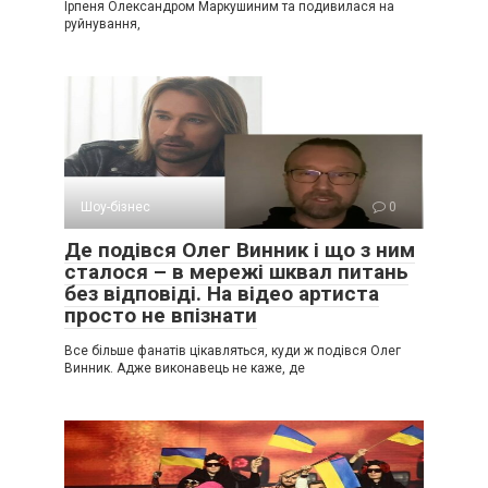
Ірпеня Олександром Маркушиним та подивилася на
руйнування,
Шоу-бізнес
0
Де подівся Олег Винник і що з ним
сталося – в мережі шквал питань
без відповіді. На відео артиста
просто не впізнати
Все більше фанатів цікавляться, куди ж подівся Олег
Винник. Адже виконавець не каже, де