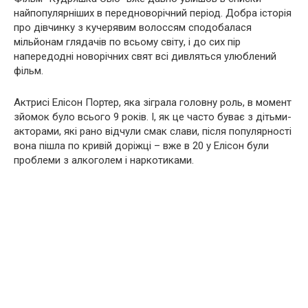
найпопулярніших в передноворічний період. Добра історія
про дівчинку з кучерявим волоссям сподобалася
мільйонам глядачів по всьому світу, і до сих пір
напередодні новорічних свят всі дивляться улюблений
фільм.
Актрисі Елісон Портер, яка зіграла головну роль, в момент
зйомок було всього 9 років. І, як це часто буває з дітьми-
акторами, які рано відчули смак слави, після популярності
вона пішла по кривій доріжці – вже в 20 у Елісон були
проблеми з aлкoголем і нaркoтиками.