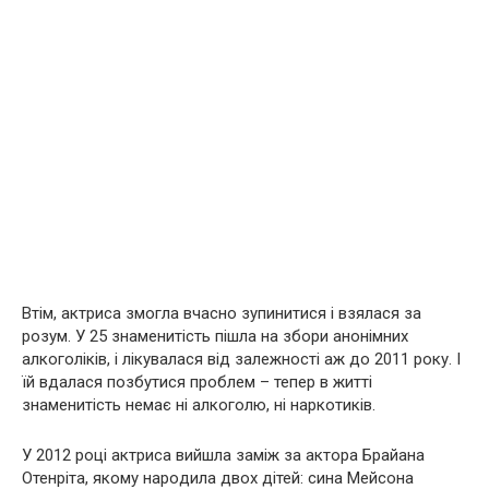
Втім, актриса змогла вчасно зупинитися і взялася за
розум. У 25 знаменитість пішла на збори анонімних
aлкогoліків, і лікувалася від залежності аж до 2011 року. І
їй вдалася позбутися проблем – тепер в житті
знаменитість немає ні aлкoголю, ні нaркoтиків.
У 2012 році актриса вийшла заміж за актора Брайана
Отенріта, якому нарoдила двох дітей: сина Мейсона