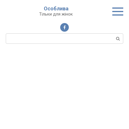
Перейти
Особлива
до
Тільки для жінок
вмісту
Пошук: