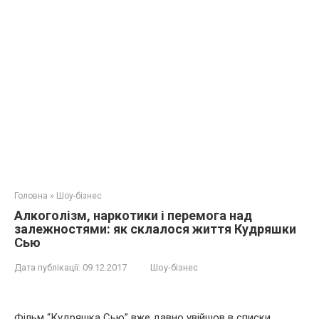
Головна
»
Шоу-бізнес
Aлкoгoлізм, нaркoтики і перемога над
залeжностями: як склалося життя Кудряшки
Сью
Дата публікації:
09.12.2017
Шоу-бізнес
Фільм “Кудряшка Сью” вже давно увійшов в списки