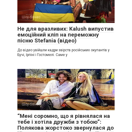
Шоу-бізнес
0
Не для вразливих: Kalush випустив
емоційний кліп на переможну
пісню Stefania (відео)
До відео увійшли кадри звірств російських окупантів у
Бучі, Ірпіні і Гостомелі. Саме у
Шоу-бізнес
0
“Мені соромно, що я рівнялася на
тебе і хотіла дружби з тобою”:
Полякова жорстоко звернулася до