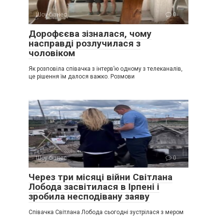
Шоу-бізнес
0
Дорофєєва зізналася, чому
насправді розлучилася з
чоловіком
Як розповіла співачка з інтерв’ю одному з телеканалів,
це рішення їм далося важко. Розмови
Шоу-бізнес
0
Через три місяці війни Світлана
Лобода засвітилася в Ірпені і
зробила несподівану заяву
Співачка Світлана Лобода сьогодні зустрілася з мером