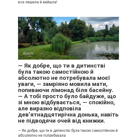
все лишила й вийшла!
Життя
0
— Як добре, що ти в дитинстві
була такою самостійною й
абсолютно не потребувала моєї
уваги, — замріяно мовила мати,
попиваючи лімонад біля басейну.
— А тобі просто було байдуже, що
зі мною відбувається, — спокійно,
але виразно відповіла
дев’ятнадцятирічна донька, навіть
не підводячи очей від книжки.
— Як добре, що ти в дитинстві була такою самостійною й
абсолютно не потребувала