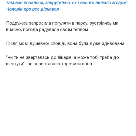
там все почалося, закрутила-а, ох і всього вилізло згодом.
Чоловік про все дізнався
Подружка запросила погуляти в парку, зустрілись ми
вчасно, погода радувала своїм теплом.
Після моєї душевної сповіді, вона була дуже здивована.
“Чи ти не зверталась до лікарів, а може тобі треба до
шептухи”- не переставала торочити вона.