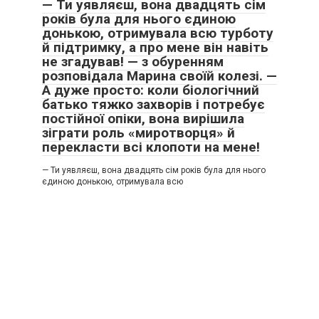
— Ти уявляєш, вона двадцять сім
років була для нього єдиною
донькою, отримувала всю турботу
й підтримку, а про мене він навіть
не згадував! — з обуренням
розповідала Марина своїй колезі. —
А дуже просто: коли біологічний
батько тяжко захворів і потребує
постійної опіки, вона вирішила
зіграти роль «миротворця» й
перекласти всі клопоти на мене!
— Ти уявляєш, вона двадцять сім років була для нього
єдиною донькою, отримувала всю