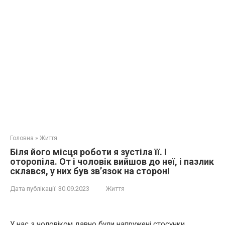
Головна
»
Життя
Біля його місця роботи я зустіла її. І
оторопіла. От і чоловік вийшов до неї, і пазлик
склався, у них був зв’язок на стороні
Дата публікації:
30.09.2023
Життя
У нас з чоловіком давно були напружені стосунки.