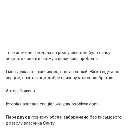
Того ж тижня я подала на розлучення, не було сенсу
рятувати човен, в якому є величезна пробоїна.
І моє дежавю закінчилось, настав спокій. Жінка відчуває
серцем, навіть якщо добре приховувати свою брехню.
Автор: Божена
Історія написана спеціально для osoblyva.сom
Передрук
в повному обсязі
заборонено
без письмового
дозволу власника Сайту.