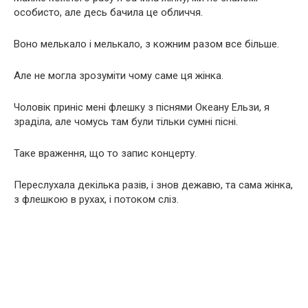
особисто, але десь бачила це обличчя.
Воно мелькало і мелькало, з кожним разом все більше.
Але не могла зрозуміти чому саме ця жінка.
Чоловік приніс мені флешку з піснями Океану Ельзи, я
зраділа, але чомусь там були тільки сумні пісні.
Таке враження, що то запис концерту.
Переслухала декілька разів, і знов дежавю, та сама жінка,
з флешкою в рухах, і потоком сліз.