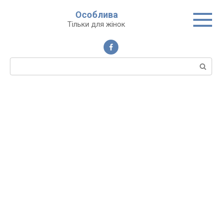
Перейти
Особлива
до
Тільки для жінок
вмісту
Пошук: