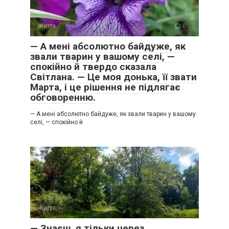
Життя
0
— А мені абсолютно байдуже, як
звали тварин у вашому селі, —
спокійно й твердо сказала
Світлана. — Це моя донька, її звати
Марта, і це рішення не підлягає
обговоренню.
— А мені абсолютно байдуже, як звали тварин у вашому
селі, — спокійно й
Життя
0
— Знаєш, я тільки через