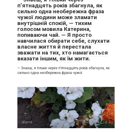
п’ятнадцять років збагнула, як
сильно одна необережна фраза
чужої людини може зламати
внутрішній спокій, — тихим
голосом мовила Катерина,
попиваючи чай. — Я просто
навчилася обирати себе, слухати
власне життя й перестала
зважати на тих, хто намагається
вказати іншим, як їм жити.
— Знаєш, я тільки через п’ятнадцять років збагнула, як
сильно одна необережна фраза чужої
Життя
0