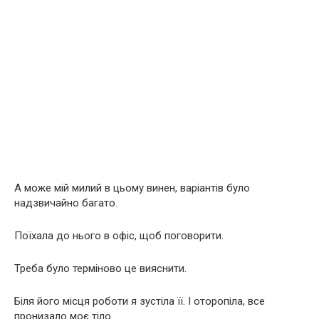
А може мій милий в цьому винен, варіантів було
надзвичайно багато.
Поїхала до нього в офіс, щоб поговорити.
Треба було терміново це вияснити.
Біля його місця роботи я зустіла її. І оторопіла, все
пронизало моє тіло.