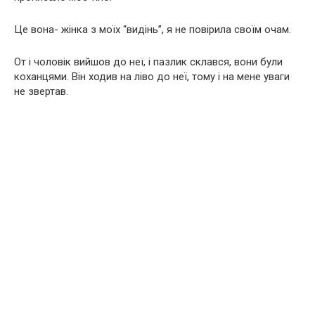
Це вона- жінка з моїх “видінь”, я не повірила своїм очам.
От і чоловік вийшов до неї, і пазлик склався, вони були
коханцями. Він ходив на ліво до неї, тому і на мене уваги
не звертав.