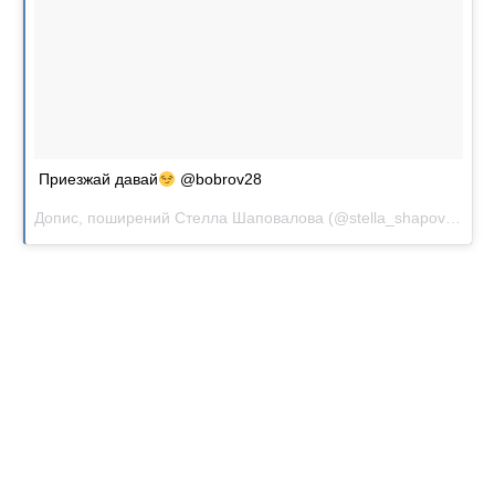
Приезжай давай
@bobrov28
Допис, поширений Стелла Шаповалова (@stella_shapovalova)