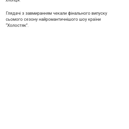
хлопця.
Глядачі з завмиранням чекали фінального випуску
сьомого сезону найромантичнішого шоу країни
“Холостяк”.