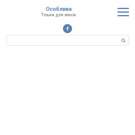
Перейти
Особлива
до
Тільки для жінок
вмісту
Пошук: