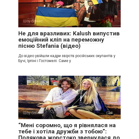
Шоу-бізнес
0
Не для вразливих: Kalush випустив
емоційний кліп на переможну
пісню Stefania (відео)
До відео увійшли кадри звірств російських окупантів у
Бучі, Ірпіні і Гостомелі. Саме у
Шоу-бізнес
0
“Мені соромно, що я рівнялася на
тебе і хотіла дружби з тобою”:
Полякова жорстоко звернулася до