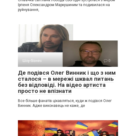
Співачка Світлана Лобода сьогодні зустрілася з мером
Ірпеня Олександром Маркушиним та подивилася на
руйнування,
Шоу-бізнес
0
Де подівся Олег Винник і що з ним
сталося – в мережі шквал питань
без відповіді. На відео артиста
просто не впізнати
Все більше фанатів цікавляться, куди ж подівся Олег
Винник. Адже виконавець не каже, де