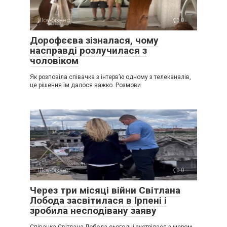
Шоу-бізнес
0
Дорофєєва зізналася, чому
насправді розлучилася з
чоловіком
Як розповіла співачка з інтерв’ю одному з телеканалів,
це рішення їм далося важко. Розмови
Шоу-бізнес
0
Через три місяці війни Світлана
Лобода засвітилася в Ірпені і
зробила несподівану заяву