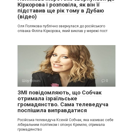
Кіркорова і розповіла, як він її
підставив ще рік тому в Дубаю
(відео)
Оля Полякова публічно звернулася до російського
співака Філіпа Кіркорова, який виклав у мережі пост
Шоу-бізнес
0
ЗМІ повідомляють, що Собчак
отримала ізраїльське
громадянство. Сама телеведуча
поспішила виправдатися
Російська телеведуча Ксеній Собчак, яка називає себе
ліберальним політиком і опонує Кремлю, отримала
громадянство