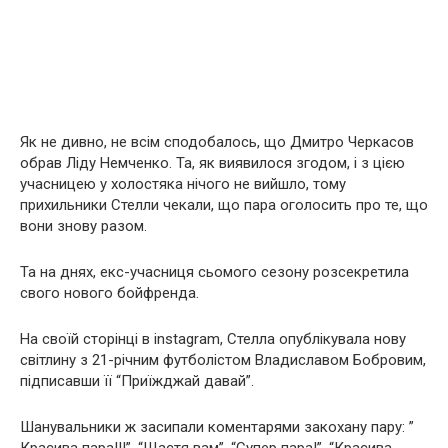
Як не дивно, не всім сподобалось, що Дмитро Черкасов
обрав Ліду Немченко. Та, як виявилося згодом, і з цією
учасницею у холостяка нічого не вийшло, тому
прихильники Стелли чекали, що пара оголосить про те, що
вони знову разом.
Та на днях, екс-учасниця сьомого сезону розсекретила
свого нового бойфренда.
На своїй сторінці в instagram, Стелла опублікувала нову
світлину з 21-річним футболістом Владиславом Бобровим,
підписавши її “Приїжджай давай”.
Шанувальники ж засипали коментарями закохану пару: ”