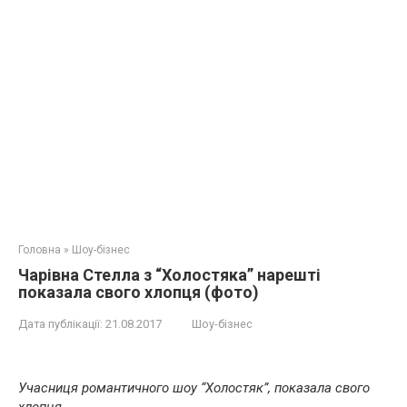
Головна
»
Шоу-бізнес
Чарівна Стелла з “Холостяка” нарешті
показала свого хлопця (фото)
Дата публікації:
21.08.2017
Шоу-бізнес
Учасниця романтичного шоу “Холостяк”, показала свого