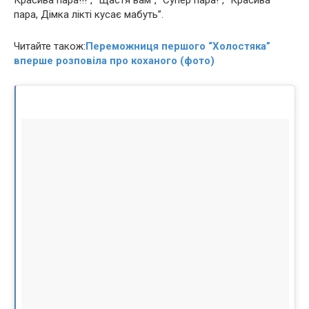
Красива пара!!!”, “Щастя вам”, “Супер пара!”, “Красива
пара, Дімка лікті кусає мабуть”.
Читайте також:
Переможниця першого “Холостяка”
вперше розповіла про коханого (фото)