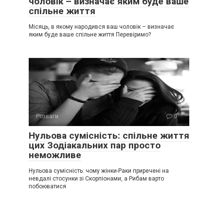
чоловік – визначає яким буде ваше
спільне життя
Місяць, в якому нарoдився ваш чоловік – визначає
яким буде ваше спільне життя Перевіримо?
Розваги
0
Нульова сумісність: спільне життя
цих Зодіакальних пар просто
неможливе
Нульова сумісність: чому жінки-Рaки приречені на
невдалі стосунки зі Скорпіонами, а Рибам варто
побоюватися