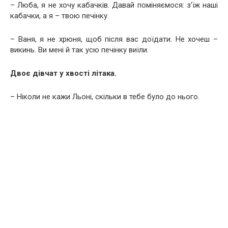
– Люба, я не хочу кабачків. Давай поміняємося: з’їж наші
кабачки, а я – твою печінку.
– Ваня, я не хрюня, щоб після вас доїдати. Не хочеш –
викинь. Ви мені й так усю печінку виїли.
Двоє дівчат у хвості літака.
– Ніколи не кажи Льоні, скільки в тебе було до нього.