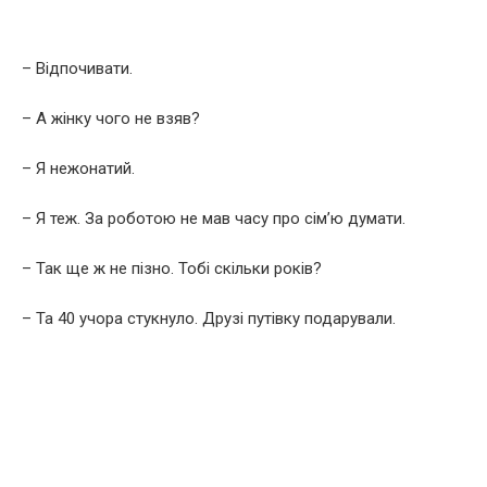
– Відпочивати.
– А жінку чого не взяв?
– Я нежонатий.
– Я теж. За роботою не мав часу про сім’ю думати.
– Так ще ж не пізно. Тобі скільки років?
– Та 40 учора стукнуло. Друзі путівку подарували.