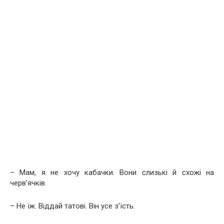
– Мам, я не хочу кабачки. Вони слизькі й схожі на
черв’ячків.
– Не їж. Віддай татові. Він усе з’їсть.