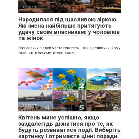
Розваги
0
Народилася під щасливою зіркою.
Які імена найбільше притягують
удачу своїм власникам: у чоловіків
та жінок
Про деяких людей часто говорять – він щасливчик, йому
таланить в усьому. Хтось каже,
Розваги
0
Квітень мине успішно, якщо
заздалегідь дізнатися про те, як
будуть розвиватися події. Виберіть
картинку і отримаєте цінні поради.