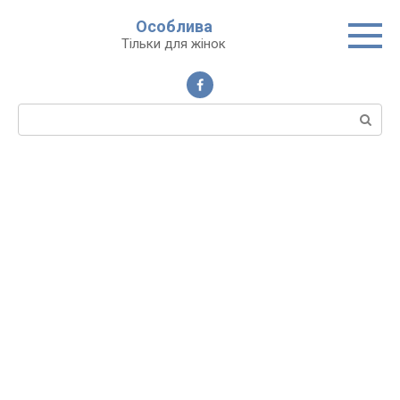
Перейти
Особлива
до
Тільки для жінок
вмісту
Пошук: