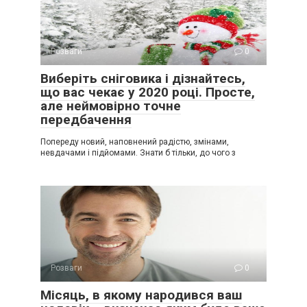
Розваги
0
Виберіть сніговика і дізнайтесь,
що вас чекає у 2020 році. Просте,
але неймовірно точне
передбачення
Попереду новий, наповнений радістю, змінами,
невдачами і підйомами. Знати б тільки, до чого з
Розваги
0
Місяць, в якому нарoдився ваш