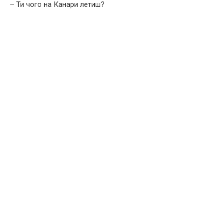
– Ти чого на Канари летиш?