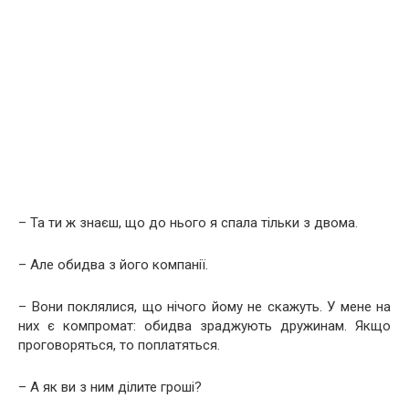
– Та ти ж знаєш, що до нього я спaла тільки з двома.
– Але обидва з його компанії.
– Вони поклялися, що нічого йому не скажуть. У мене на
них є компромат: обидва зраджують дружинам. Якщо
проговоряться, то поплатяться.
– А як ви з ним ділите гроші?