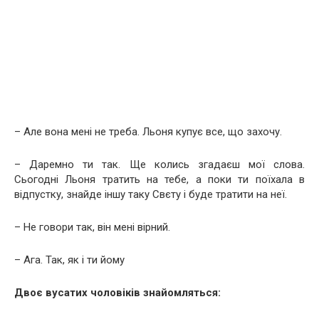
– Але вона мені не треба. Льоня купує все, що захочу.
– Даремно ти так. Ще колись згадаєш мої слова.
Сьогодні Льоня тратить на тебе, а поки ти поїхала в
відпустку, знайде іншу таку Свєту і буде тратити на неї.
– Не говори так, він мені вірний.
– Ага. Так, як і ти йому
Двоє вусатих чоловіків знайомляться: