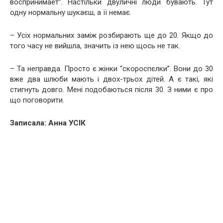
воспринимает”. Настільки двуличні люди бувають. Тут
одну нормальну шукаєш, а її немає.
– Усіх нормальних заміж розбирають ще до 20. Якщо до
того часу не вийшла, значить із нею щось не так.
– Та неправда. Просто є жінки “скороспєлки”. Вони до 30
вже два шлюби мають і двох-трьох дітей. А є такі, які
стигнуть довго. Мені подобаються після 30. З ними є про
що поговорити.
Записала: Анна УСІК