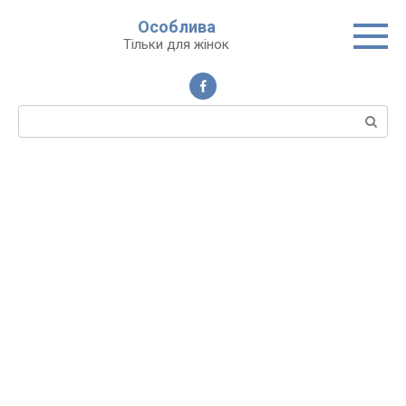
Перейти
Особлива
до
Тільки для жінок
вмісту
Пошук: