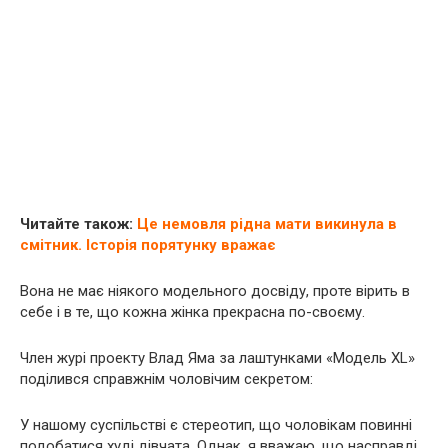
Читайте також:
Це немовля рідна мати викинула в
смітник. Історія порятунку вражає
Вона не має ніякого модельного досвіду, проте вірить в
себе і в те, що кожна жінка прекрасна по-своєму.
Член журі проекту Влад Яма за лаштунками «Модель XL»
поділився справжнім чоловічим секретом:
У нашому суспільстві є стереотип, що чоловікам повинні
подобатися худі дівчата. Однак, я вважаю, що насправді