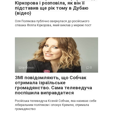
Кіркорова і розповіла, як він її
підставив ще рік тому в Дубаю
(відео)
Оля Полякова публічно звернулася до російського
співака Філіпа Кіркорова, який виклав у мережі пост
Шоу-бізнес
0
ЗМІ повідомляють, що Собчак
отримала ізраїльське
громадянство. Сама телеведуча
поспішила виправдатися
Російська телеведуча Ксеній Собчак, яка називає себе
ліберальним політиком і опонує Кремлю, отримала
громадянство