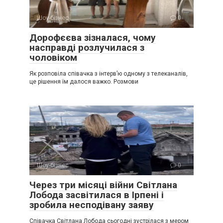
Шоу-бізнес
0
Дорофєєва зізналася, чому
насправді розлучилася з
чоловіком
Як розповіла співачка з інтерв’ю одному з телеканалів,
це рішення їм далося важко. Розмови
Шоу-бізнес
0
Через три місяці війни Світлана
Лобода засвітилася в Ірпені і
зробила несподівану заяву
Співачка Світлана Лобода сьогодні зустрілася з мером