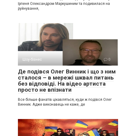
Ірпеня Олександром Маркушиним та подивилася на
руйнування,
Шоу-бізнес
0
Де подівся Олег Винник і що з ним
сталося – в мережі шквал питань
без відповіді. На відео артиста
просто не впізнати
Все більше фанатів цікавляться, куди ж подівся Олег
Винник. Адже виконавець не каже, де