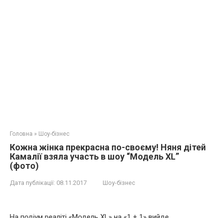
Головна
»
Шоу-бізнес
Кожна жінка прекрасна по-своєму! Няня дітей
Камалії взяла участь в шоу “Модель XL”
(фото)
Дата публікації:
08.11.2017
Шоу-бізнес
На подіум реаліті «Модель XL» на «1 + 1» вийде