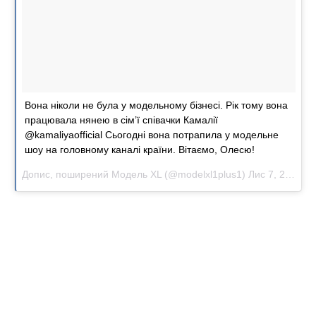
Вона ніколи не була у модельному бізнесі. Рік тому вона
працювала нянею в сім’ї співачки Камалії
@kamaliyaofficial Сьогодні вона потрапила у модельне
шоу на головному каналі країни. Вітаємо, Олесю!
Допис, поширений Модель XL (@modelxl1plus1)
Лис 7, 2017 о 1:34 PST