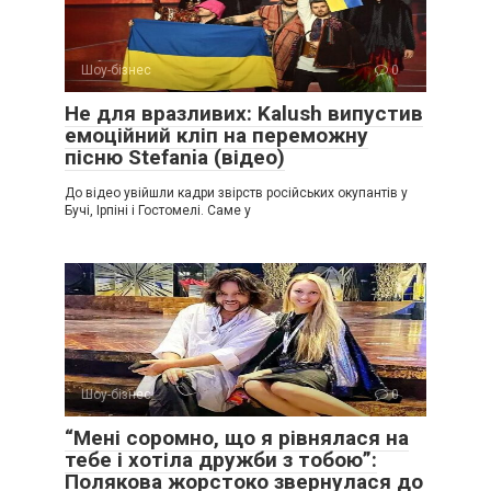
Шоу-бізнес
0
Не для вразливих: Kalush випустив
емоційний кліп на переможну
пісню Stefania (відео)
До відео увійшли кадри звірств російських окупантів у
Бучі, Ірпіні і Гостомелі. Саме у
Шоу-бізнес
0
“Мені соромно, що я рівнялася на
тебе і хотіла дружби з тобою”:
Полякова жорстоко звернулася до