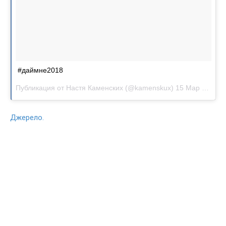
#даймне2018
Публикация от
Настя Каменских
(@kamenskux)
15 Мар 2018 в 12:57 PDT
Джерело.