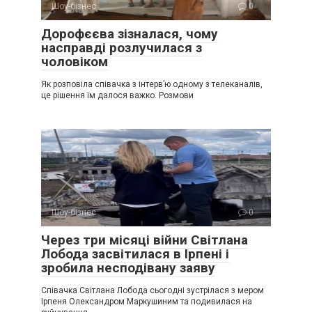
Шоу-бізнес
0
Дорофєєва зізналася, чому
насправді розлучилася з
чоловіком
Як розповіла співачка з інтерв’ю одному з телеканалів,
це рішення їм далося важко. Розмови
Шоу-бізнес
0
Через три місяці війни Світлана
Лобода засвітилася в Ірпені і
зробила несподівану заяву
Співачка Світлана Лобода сьогодні зустрілася з мером
Ірпеня Олександром Маркушиним та подивилася на