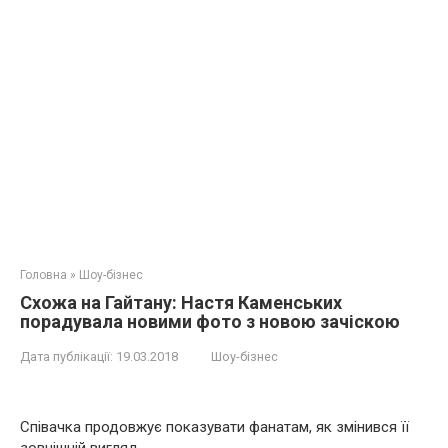
Головна
»
Шоу-бізнес
Cхожa на Гайтану: Настя Каменських
порадувала новими фото з новою зачіскою
Дата публікації:
19.03.2018
Шоу-бізнес
Співачка продовжує показувати фанатам, як змінився її