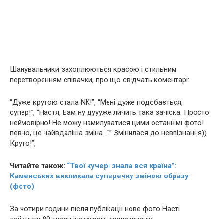
Шанувальники захоплюються красою і стильним
перетворенням співачки, про що свідчать коментарі:
“Дуже крутою стала NK!”, “Мені дуже подобається,
супер!”, “Настя, Вам ну дуууже личить така зачіска. Просто
неймовірно! Не можу намилуватися цими останнімі фото!
певно, це найвдаліша зміна. “,” Змінилася до невпізнання))
Круто!”,
Читайте також:
“Твої кучері знала вся країна”:
Каменських викликала суперечку зміною образу
(фото)
За чотири години після публікації нове фото Насті