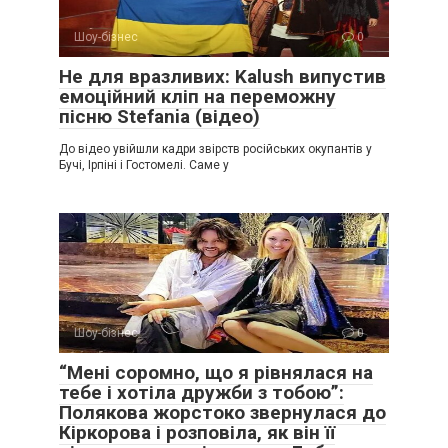
Шоу-бізнес
0
Не для вразливих: Kalush випустив
емоційний кліп на переможну
пісню Stefania (відео)
До відео увійшли кадри звірств російських окупантів у
Бучі, Ірпіні і Гостомелі. Саме у
Шоу-бізнес
0
“Мені соромно, що я рівнялася на
тебе і хотіла дружби з тобою”:
Полякова жорстоко звернулася до
Кіркорова і розповіла, як він її