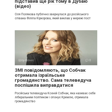
підставив ще рік тому в Дубаю
(відео)
Оля Полякова публічно звернулася до російського
співака Філіпа Кіркорова, який виклав у мережі пост
Шоу-бізнес
0
ЗМІ повідомляють, що Собчак
отримала ізраїльське
громадянство. Сама телеведуча
поспішила виправдатися
Російська телеведуча Ксеній Собчак, яка називає себе
ліберальним політиком і опонує Кремлю, отримала
громадянство