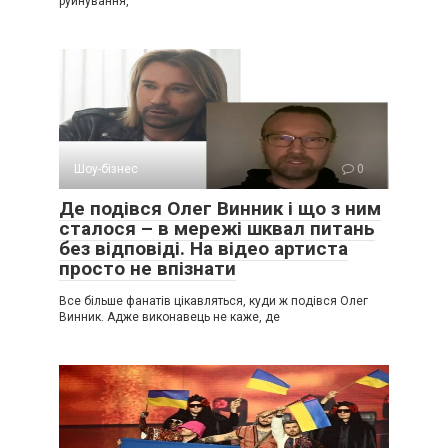
руйнування,
Шоу-бізнес
0
Де подівся Олег Винник і що з ним
сталося – в мережі шквал питань
без відповіді. На відео артиста
просто не впізнати
Все більше фанатів цікавляться, куди ж подівся Олег
Винник. Адже виконавець не каже, де