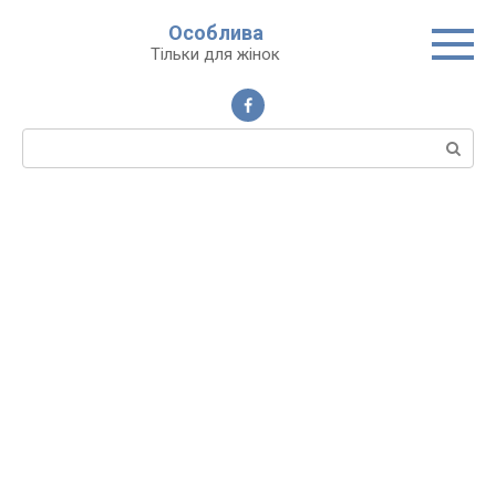
Перейти
Особлива
до
Тільки для жінок
вмісту
Пошук: