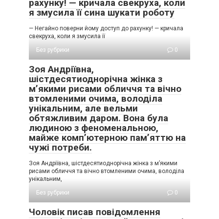
рахунку! — кричала свекруха, коли
я змусила її сина шукати роботу
— Негайно поверни йому доступ до рахунку! — кричала
свекруха, коли я змусила її
Без рубрики
0
Зоя Андріївна,
шістдесятиоднорічна жінка з
м’якими рисами обличчя та вічно
втомленими очима, володіла
унікальним, але вельми
обтяжливим даром. Вона була
людиною з феноменальною,
майже комп’ютерною пам’яттю на
чужі потреби.
Зоя Андріївна, шістдесятиоднорічна жінка з м’якими
рисами обличчя та вічно втомленими очима, володіла
унікальним,
Без рубрики
0
Чоловік писав повідомлення