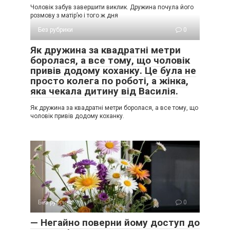
Чоловік забув завершити виклик. Дружина почула його
розмову з матір’ю і того ж дня
Без рубрики
0
Як дружина за квадратні метри
боролася, а все тому, що чоловік
привів додому коханку. Це була не
просто колега по роботі, а жінка,
яка чекала дитину від Василія.
Як дружина за квадратні метри боролася, а все тому, що
чоловік привів додому коханку.
Без рубрики
0
— Негайно поверни йому доступ до