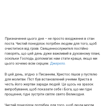
Призначення цього дня – не просто входження в стан
поста. Чистий понеділок потрібен людям для того, щоб
очиститися від гріхів. Священнослужителі постійно
говорять, що цей день дуже важливий в духовному плані,
оскільки Господь допомагає нам стати краще, якщо ми
цього хочемо всім серцем.
Джерело.
В цей день, згідно з Писанням, Христос пішов у пустелю
для молитви. Піст був встановлений учнями Христа в
честь його жepтви заради людей. Це щось на зразок
випробування, щоб показати себе і Бога, що ми гідні
прощення, гідні зустріти світле свято Великодня.
Чистий понеділок потрібен для того, щоб люди могли