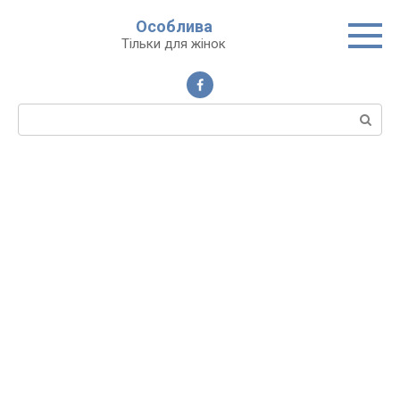
Перейти
Особлива
до
Тільки для жінок
вмісту
Пошук: