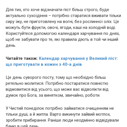
Для тих, хто хоче відзначати піст більш строго, буде
актуально сухоїдіння – потрібно старатися вживати тільки
сиру їжу, не приготовлену на вогні, без рослинної оліх. Це
можуть бути фрукти, овочі, ягоди, каші на холодній воді.
Користуйтеся допомогою календаря харчування по днях,
щоб не забувати про те, які правила діють в той чи інший
день.
Читайте також:
Календар харчування у Великий піст:
що приготувати в кожен з 40-а днів
Це день суворого посту, тому що необхідно більш
ретельно молитися. Потрібно постаратися повністю
відмовитися від усього, що може вас відволікти від
думок про Бога, за винятком, звичайно, роботи.
У Чистий понеділок потрібно займатися очищенням не
тільки душі, а й житла. Варто викинути зайвий мотлох,
зробити прибирання. Раніше люди неодмінно відвідували
баню в цей день.