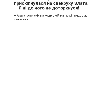
прискіпнулася на свекруху Злата.
— Я ні до чого не доторкнуся!
— А ви знаєте, скільки коштує мій манікюр! І якщо ваш
синок не в