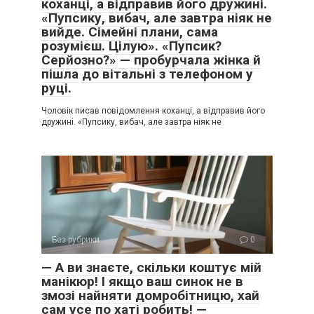
коханці, а відправив його дружині.
«Пупсику, вибач, але завтра ніяк не
вийде. Сімейні плани, сама
розумієш. Цілую». «Пупсик?
Серйозно?» — пробурчала жінка й
пішла до вітальні з телефоном у
руці.
Чоловік писав повідомлення коханці, а відправив його
дружині. «Пупсику, вибач, але завтра ніяк не
Без рубрики
0
— А ви знаєте, скільки коштує мій
манікюр! І якщо ваш синок не в
змозі найняти домробітницю, хай
сам усе по хаті робить! —