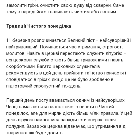
замолити гріхи, очистити свою душу від скверни. Саме
тому в народі його і називають чистим або світлим.
Традиції Чистого понеділка
11 березня розпочинається Великий піст – найсуворіший і
найтриваліший. Починається час утримання, строгості,
молитов. Навіть в церкві перестають служити літургію –
всi церковні служби стають більш тривожними і навіть
скорботними. Багато церковних служителів
рекомендують в цей день прийняти таїнство причастя і
сповідатися в гріхах, якщо це не було зроблено в
підготовчий сиропустний тиждень.
Перший день посту вважається одним із найсуворіших.
Ченці намагаються взагалі нічого не їсти в Чистий
понеділок, але для мирян діють більш м’які правила. У цей
день віруючі намагалися завжди їсти вперше після
полудня. Зараз же церква відзначає, що утримання від
тваринної їжі буде досить.