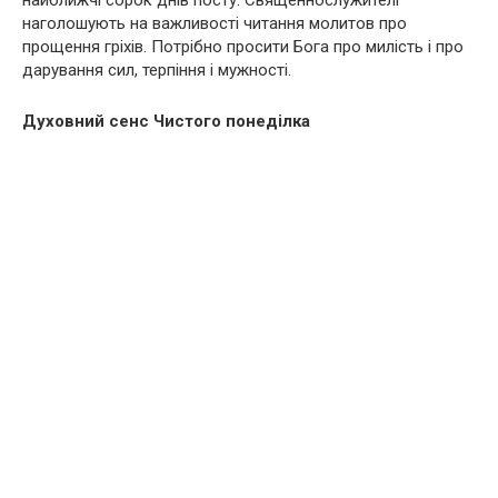
найближчі сорок днів посту. Священнослужителі
наголошують на важливості читання молитов про
прощення гріхів. Потрібно просити Бога про милість і про
дарування сил, терпіння і мужності.
Духовний сенс Чистого понеділка