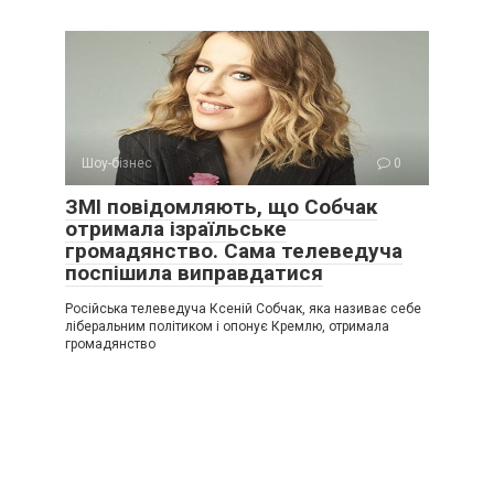
Шоу-бізнес
0
ЗМІ повідомляють, що Собчак
отримала ізраїльське
громадянство. Сама телеведуча
поспішила виправдатися
Російська телеведуча Ксеній Собчак, яка називає себе
ліберальним політиком і опонує Кремлю, отримала
громадянство