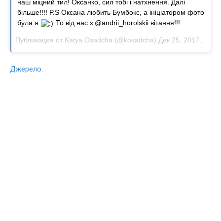
наш міцний тил! Оксанко, сил тобі і натхнення. Далі
більше!!!! P.S Оксана любить Бумбокс, а ініціатором фото
була я
То від нас з @andrii_horolskii вітання!!!
Публикация от
Katya Osadcha
(@kosadcha)
Дек 25, 2017 at 10:01 PST
Джерело.