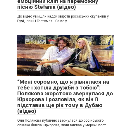
емоційний кліп на переможну
пісню Stefania (відео)
До відео увійшли кадри звірств російських окупантів у
Бучі, Ірпіні і Гостомелі. Саме у
Шоу-бізнес
0
“Мені соромно, що я рівнялася на
тебе і хотіла дружби з тобою”:
Полякова жорстоко звернулася до
Кіркорова і розповіла, як він її
підставив ще рік тому в Дубаю
(відео)
Оля Полякова публічно звернулася до російського
співака Філіпа Кіркорова, який виклав у мережі пост