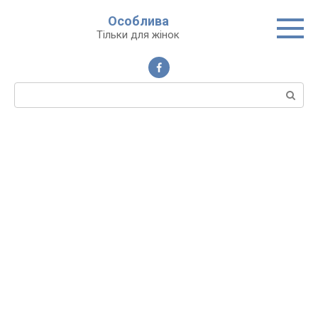
Перейти
Особлива
до
Тільки для жінок
вмісту
Пошук: