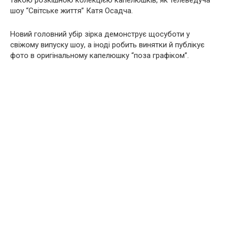
такою розкішною колекцією капелюшків, як телеведуча
шоу “Світське життя” Катя Осадча.
Новий головний убір зірка демонструє щосуботи у
свіжому випуску шоу, а іноді робить винятки й публікує
фото в оригінальному капелюшку “поза графіком”.