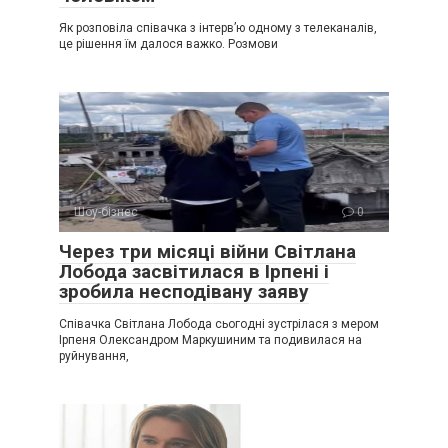
Як розповіла співачка з інтерв’ю одному з телеканалів,
це рішення їм далося важко. Розмови
Шоу-бізнес
0
Через три місяці війни Світлана
Лобода засвітилася в Ірпені і
зробила несподівану заяву
Співачка Світлана Лобода сьогодні зустрілася з мером
Ірпеня Олександром Маркушиним та подивилася на
руйнування,