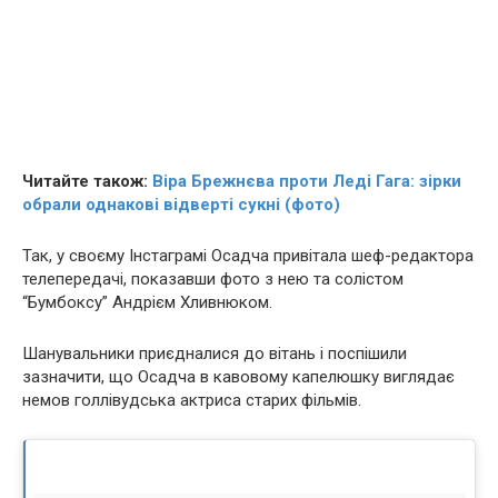
Читайте також:
Віра Брежнєва проти Леді Гага: зірки
обрали однакові вiдвeрті сукні (фото)
Так, у своєму Інстаграмі Осадча привітала шеф-редактора
телепередачі, показавши фото з нею та солістом
“Бумбоксу” Андрієм Хливнюком.
Шанувальники приєдналися до вітань і поспішили
зазначити, що Осадча в кавовому капелюшку виглядає
немов голлівудська актриса старих фільмів.