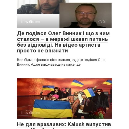
Шоу-бізнес
0
Де подівся Олег Винник і що з ним
сталося – в мережі шквал питань
без відповіді. На відео артиста
просто не впізнати
Все більше фанатів цікавляться, куди ж подівся Олег
Винник. Адже виконавець не каже, де
Шоу-бізнес
0
Не для вразливих: Kalush випустив