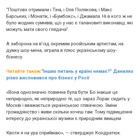
“Поштовх отримали і Тіна, і Оля Полякова, і Макс
Барських, і Монатік, і «Бумбокс», і Джамала. Ні в кого ж не
було жодних сумнівів, що у нас є талановиті виконавці, які
можуть мати свого глядача”.
А заборона на в’їзд окремим російським артистам, на
думку шоу-мена, зіграла в плюс українському шоу-
бізнесу.
Читайте також
:
“Інших питань у країні немає?” Данилко
різко висловився про бізнес у Росії
«Вона однозначно повинна була бути. Бо інакше це
неприродно, як неприродно те, що зараз Лорак сидить у
Москві і вважається українською співачкою. Зміни
громадянство і живи скільки хочеш там. Тому підвищення
інтересу до української музики є природним явищем.
Квоти я на ура сприймаю», — стверджує Кондратюк.