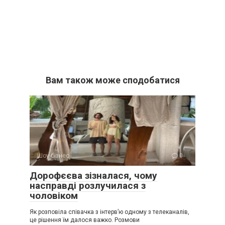
Вам також може сподобатися
Шоу-бізнес
0
Дорофєєва зізналася, чому
насправді розлучилася з
чоловіком
Як розповіла співачка з інтерв’ю одному з телеканалів,
це рішення їм далося важко. Розмови