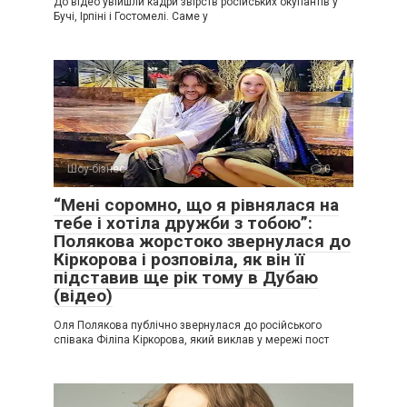
До відео увійшли кадри звірств російських окупантів у
Бучі, Ірпіні і Гостомелі. Саме у
Шоу-бізнес
0
“Мені соромно, що я рівнялася на
тебе і хотіла дружби з тобою”:
Полякова жорстоко звернулася до
Кіркорова і розповіла, як він її
підставив ще рік тому в Дубаю
(відео)
Оля Полякова публічно звернулася до російського
співака Філіпа Кіркорова, який виклав у мережі пост