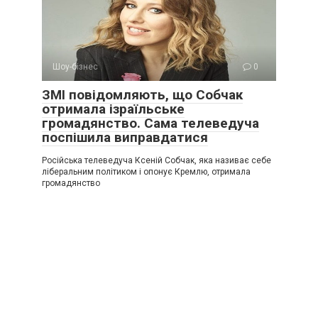
Шоу-бізнес
0
ЗМІ повідомляють, що Собчак
отримала ізраїльське
громадянство. Сама телеведуча
поспішила виправдатися
Російська телеведуча Ксеній Собчак, яка називає себе
ліберальним політиком і опонує Кремлю, отримала
громадянство