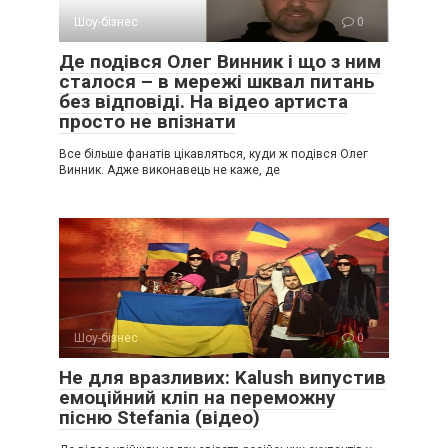
Шоу-бізнес
0
Де подівся Олег Винник і що з ним
сталося – в мережі шквал питань
без відповіді. На відео артиста
просто не впізнати
Все більше фанатів цікавляться, куди ж подівся Олег
Винник. Адже виконавець не каже, де
Шоу-бізнес
0
Не для вразливих: Kalush випустив
емоційний кліп на переможну
пісню Stefania (відео)