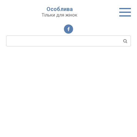
Перейти
Особлива
до
Тільки для жінок
вмісту
Пошук: