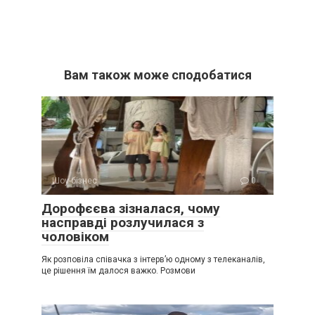
Вам також може сподобатися
Шоу-бізнес
0
Дорофєєва зізналася, чому
насправді розлучилася з
чоловіком
Як розповіла співачка з інтерв’ю одному з телеканалів,
це рішення їм далося важко. Розмови