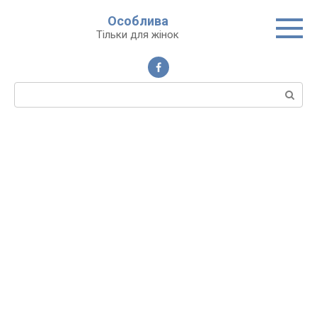
Перейти
Особлива
до
Тільки для жінок
вмісту
Пошук: