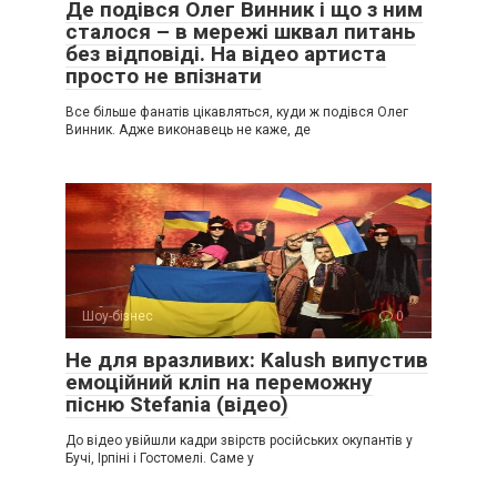
Де подівся Олег Винник і що з ним
сталося – в мережі шквал питань
без відповіді. На відео артиста
просто не впізнати
Все більше фанатів цікавляться, куди ж подівся Олег
Винник. Адже виконавець не каже, де
Шоу-бізнес
0
Не для вразливих: Kalush випустив
емоційний кліп на переможну
пісню Stefania (відео)
До відео увійшли кадри звірств російських окупантів у
Бучі, Ірпіні і Гостомелі. Саме у