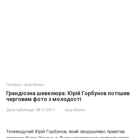
Головна
»
Шоу-бізнес
Грандіозна шевелюра: Юрій Горбунов потішив
черговим фото з молодості
Дата публікації:
08.11.2017
Шоу-бізнес
Телеведучий Юрій Горбунов, який зворушливо привітав