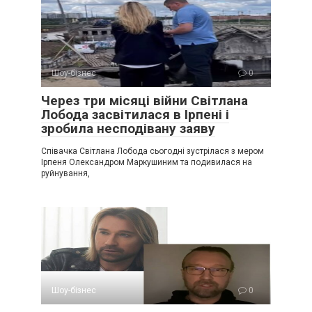
Шоу-бізнес
0
Через три місяці війни Світлана
Лобода засвітилася в Ірпені і
зробила несподівану заяву
Співачка Світлана Лобода сьогодні зустрілася з мером
Ірпеня Олександром Маркушиним та подивилася на
руйнування,
Шоу-бізнес
0