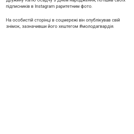
дружину Катю Осадчу з Днем народження, потішив своїх
підписників в Instagram раритетним фото.
На особистій сторінці в соцмережі він опублікував свій
знімок, зазначивши його хештегом #молодагвардія.