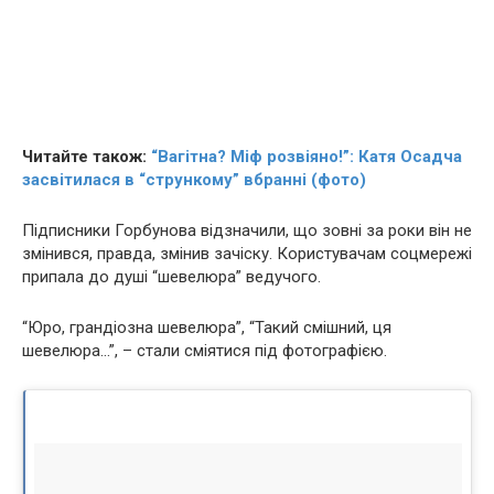
Читайте також:
“Вагітна? Міф розвіяно!”: Катя Осадча
засвітилася в “стрункому” вбранні (фото)
Підписники Горбунова відзначили, що зовні за роки він не
змінився, правда, змінив зачіску. Користувачам соцмережі
припала до душі “шевелюра” ведучого.
“Юро, грандіозна шевелюра”, “Такий смішний, ця
шевелюра…”, – стали сміятися під фотографією.