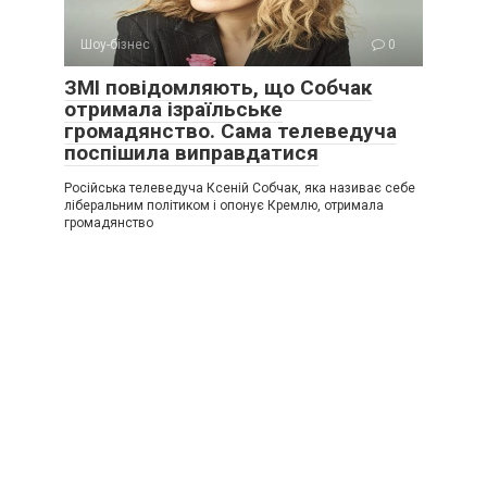
Шоу-бізнес
0
ЗМІ повідомляють, що Собчак
отримала ізраїльське
громадянство. Сама телеведуча
поспішила виправдатися
Російська телеведуча Ксеній Собчак, яка називає себе
ліберальним політиком і опонує Кремлю, отримала
громадянство