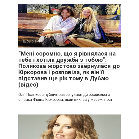
Шоу-бізнес
0
“Мені соромно, що я рівнялася на
тебе і хотіла дружби з тобою”:
Полякова жорстоко звернулася до
Кіркорова і розповіла, як він її
підставив ще рік тому в Дубаю
(відео)
Оля Полякова публічно звернулася до російського
співака Філіпа Кіркорова, який виклав у мережі пост