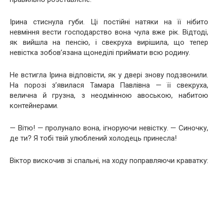
Ірина стиснула губи. Ці постійні натяки на її нібито
невміння вести господарство вона чула вже рік. Відтоді,
як вийшла на пенсію, і свекруха вирішила, що тепер
невістка зобов’язана щонеділі приймати всю родину.
Не встигла Ірина відповісти, як у двері знову подзвонили.
На порозі з’явилася Тамара Павлівна — її свекруха,
велична й грузна, з неодмінною авоською, набитою
контейнерами.
— Вітю! — пролунало вона, ігноруючи невістку. — Синочку,
де ти? Я тобі твій улюблений холодець принесла!
Віктор вискочив зі спальні, на ходу поправляючи краватку: