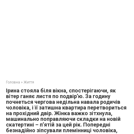
Головна
»
Життя
Ірина стояла біля вікна, спостерігаючи, як
вітер ганяє листя по подвір’ю. За годину
почнеться чергова недільна навала родичів
чоловіка, і її затишна квартира перетвориться
на прохідний двір. Жінка важко зітхнула,
машинально поправляючи складки на новій
скатертині – п’ятій за цей рік. Попередні
безнадійно зіпсували племінниці чоловіка,