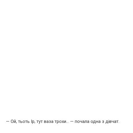
— Ой, тьоть Ір, тут ваза трохи… — почала одна з дівчат.