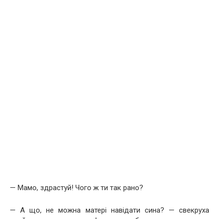
— Мамо, здрастуй! Чого ж ти так рано?
— А що, не можна матері навідати сина? — свекруха