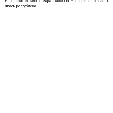
На порозі стояла Тамара Павлівна — непривично тиха і
якась розгублена.