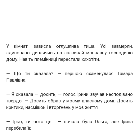
У кімнаті зависла оглушлива тиша. Усі завмерли,
здивовано дивлячись на зазвичай мовчазну господиню
дому. Навіть племінниці перестали хихотіти.
— Що ти сказала? — першою схаменулася Тамара
Павлівна.
— Я сказала — досить, — голос Ірини звучав несподівано
твердо. — Досить образ у моєму власному домі. Досить
критики, насмішок і вторгнень у моє життя.
— Ірко, ти чого це… — почала була Ольга, але Ірина
перебила її: