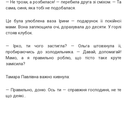
— Не трохи, а розбилася! — перебила друга зі сміхом. — Та
сама, синя, яка тобі не подобалася.
Це була улюблена ваза Ірини — подарунок її покійної
мами. Вона заплющила очі, дорахувала до десяти. У горлі
стояв клубок.
— Ірко, ти чого застигла? — Ольга штовхнула її,
пробираючись до холодильника. — Давай, допомагай!
Мамо, а я правильно роблю, що тісто таке круте
замісила?
Тамара Павлівна важно кивнула:
— Правильно, доню. Ось ти — справжня господиня, не те
що деякі…