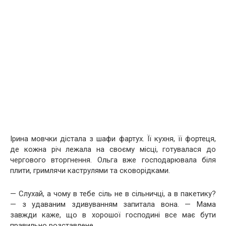
Ірина мовчки дістала з шафи фартух. Її кухня, її фортеця,
де кожна річ лежала на своєму місці, готувалася до
чергового вторгнення. Ольга вже господарювала біля
плити, гримлячи каструлями та сковорідками.
— Слухай, а чому в тебе сіль не в сільничці, а в пакетику?
— з удаваним здивуванням запитала вона. — Мама
завжди каже, що в хорошої господині все має бути
правильно розставлене.