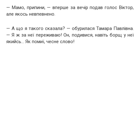
— Мамо, припини, — вперше за вечір подав голос Віктор,
але якось невпевнено.
— А що я такого сказала? — обурилася Тамара Павлівна.
— Я ж за неї переживаю! Он, подивися, навіть борщ у неї
якийсь… Як помиї, чесне слово!