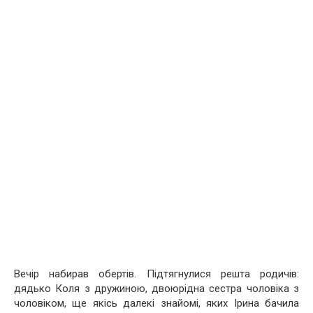
Вечір набирав обертів. Підтягнулися решта родичів:
дядько Коля з дружиною, двоюрідна сестра чоловіка з
чоловіком, ще якісь далекі знайомі, яких Ірина бачила