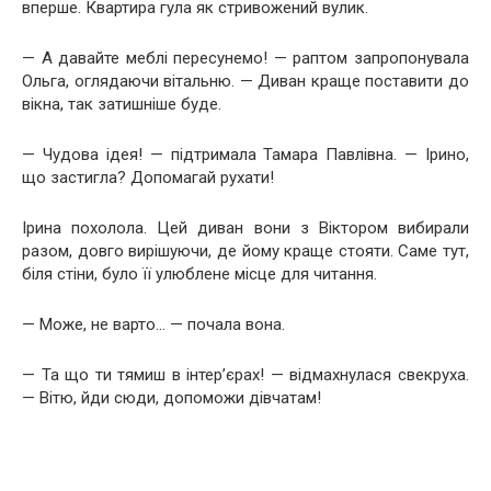
вперше. Квартира гула як стривожений вулик.
— А давайте меблі пересунемо! — раптом запропонувала
Ольга, оглядаючи вітальню. — Диван краще поставити до
вікна, так затишніше буде.
— Чудова ідея! — підтримала Тамара Павлівна. — Ірино,
що застигла? Допомагай рухати!
Ірина похолола. Цей диван вони з Віктором вибирали
разом, довго вирішуючи, де йому краще стояти. Саме тут,
біля стіни, було її улюблене місце для читання.
— Може, не варто… — почала вона.
— Та що ти тямиш в інтер’єрах! — відмахнулася свекруха.
— Вітю, йди сюди, допоможи дівчатам!