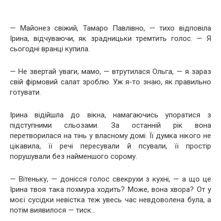
— Майонез свіжий, Тамаро Павлівно, — тихо відповіла
Ірина, відчуваючи, як зрадницьки тремтить голос. — Я
сьогодні вранці купила.
— Не звертай уваги, мамо, — втрутилася Ольга, — я зараз
свій фірмовий салат зроблю. Уж я-то знаю, як правильно
готувати.
Ірина відійшла до вікна, намагаючись упоратися з
підступними сльозами. За останній рік вона
перетворилася на тінь у власному домі. Її думка нікого не
цікавила, її речі пересували й псували, її простір
порушували без найменшого сорому.
— Вітеньку, — донісся голос свекрухи з кухні, — а що це
Ірина твоя така похмура ходить? Може, вона хвора? От у
моєї сусідки невістка теж увесь час невдоволена була, а
потім виявилося — тиск…