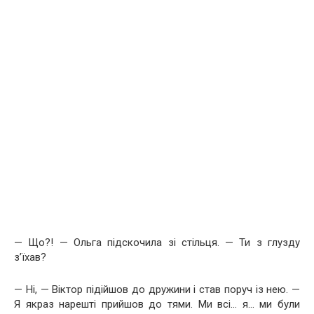
— Що?! — Ольга підскочила зі стільця. — Ти з глузду
з’їхав?
— Ні, — Віктор підійшов до дружини і став поруч із нею. —
Я якраз нарешті прийшов до тями. Ми всі… я… ми були