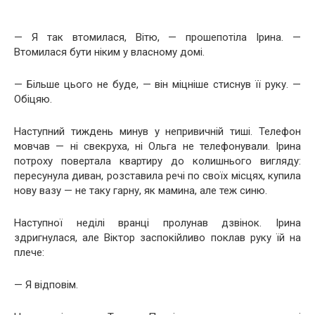
— Я так втомилася, Вітю, — прошепотіла Ірина. —
Втомилася бути ніким у власному домі.
— Більше цього не буде, — він міцніше стиснув її руку. —
Обіцяю.
Наступний тиждень минув у непривичній тиші. Телефон
мовчав — ні свекруха, ні Ольга не телефонували. Ірина
потроху повертала квартиру до колишнього вигляду:
пересунула диван, розставила речі по своїх місцях, купила
нову вазу — не таку гарну, як мамина, але теж синю.
Наступної неділі вранці пролунав дзвінок. Ірина
здригнулася, але Віктор заспокійливо поклав руку їй на
плече:
— Я відповім.