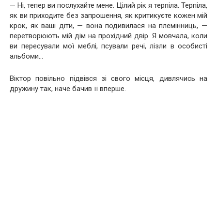
— Ні, тепер ви послухайте мене. Цілий рік я терпіла. Терпіла,
як ви приходите без запрошення, як критикуєте кожен мій
крок, як ваші діти, — вона подивилася на племінниць, —
перетворюють мій дім на прохідний двір. Я мовчала, коли
ви пересували мої меблі, псували речі, лізли в особисті
альбоми…
Віктор повільно підвівся зі свого місця, дивлячись на
дружину так, наче бачив її вперше.