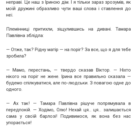
неправі. Це наш з Іриною дім. І я тільки зараз зрозумів, як
моїй дружині образливо чути ваші слова і ставлення до
неї.
Племінниці притихли, зіщулившись на дивані. Тамара
Павлівна зблідла:
— Отже, так? Рідну матір — на поріг? За все, що я для тебе
зробила?
— Мамо, перестань, — твердо сказав Віктор. — Ніхто
нікого на поріг не жене. Ірина все правильно сказала —
будемо спілкуватися, але по-людськи. З повагою одне до
одного.
— Ах так! — Тамара Павлівна рішуче попрямувала в
передпокій. — Ходімо, Олю! Нехай ця… ця… залишається
сама у своїй барлозі! Подивимося, як вона без нас
упорається!