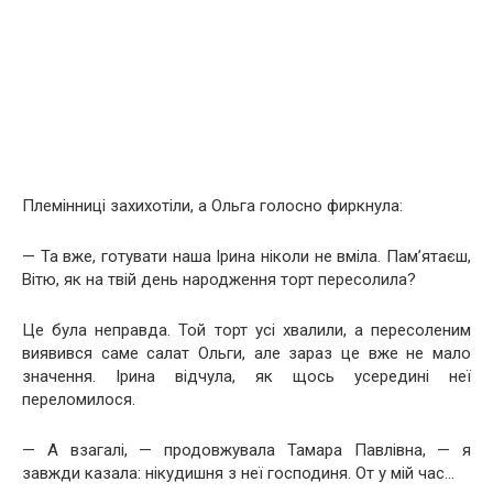
Племінниці захихотіли, а Ольга голосно фиркнула:
— Та вже, готувати наша Ірина ніколи не вміла. Пам’ятаєш,
Вітю, як на твій день народження торт пересолила?
Це була неправда. Той торт усі хвалили, а пересоленим
виявився саме салат Ольги, але зараз це вже не мало
значення. Ірина відчула, як щось усередині неї
переломилося.
— А взагалі, — продовжувала Тамара Павлівна, — я
завжди казала: нікудишня з неї господиня. От у мій час…