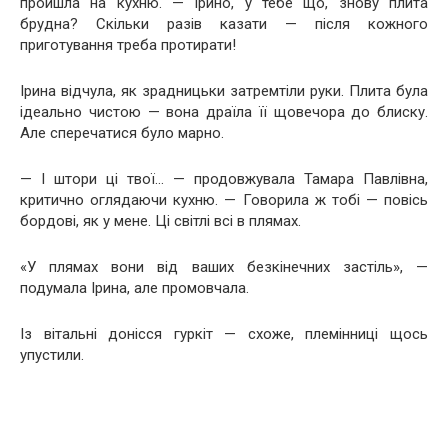
пройшла на кухню. — Ірино, у тебе що, знову плита
брудна? Скільки разів казати — після кожного
приготування треба протирати!
Ірина відчула, як зрадницьки затремтіли руки. Плита була
ідеально чистою — вона драїла її щовечора до блиску.
Але сперечатися було марно.
— І штори ці твої… — продовжувала Тамара Павлівна,
критично оглядаючи кухню. — Говорила ж тобі — повісь
бордові, як у мене. Ці світлі всі в плямах.
«У плямах вони від ваших безкінечних застіль», —
подумала Ірина, але промовчала.
Із вітальні донісся гуркіт — схоже, племінниці щось
упустили.