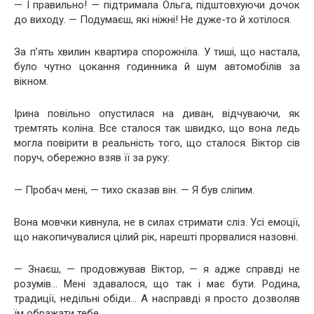
— І правильно! — підтримала Ольга, підштовхуючи дочок
до виходу. — Подумаєш, які ніжні! Не дуже-то й хотілося.
За п’ять хвилин квартира спорожніла. У тиші, що настала,
було чутно цокання годинника й шум автомобілів за
вікном.
Ірина повільно опустилася на диван, відчуваючи, як
тремтять коліна. Все сталося так швидко, що вона ледь
могла повірити в реальність того, що сталося. Віктор сів
поруч, обережно взяв її за руку:
— Пробач мені, — тихо сказав він. — Я був сліпим.
Вона мовчки кивнула, не в силах стримати сліз. Усі емоції,
що накопичувалися цілий рік, нарешті прорвалися назовні.
— Знаєш, — продовжував Віктор, — я адже справді не
розумів… Мені здавалося, що так і має бути. Родина,
традиції, недільні обіди… А насправді я просто дозволяв
їм ображати тебе.