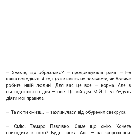
— Знаєте, що образливо? — продовжувала Ірина. — Не
ваша поведінка. А те, що ви навіть не помічаєте, як боляче
робите іншій людині. Для вас це все — норма. Але з
сьогоднішнього дня — все. Це мій дім. МІЙ. І тут будуть
діяти мої правила.
— Та як ти смієш… — захлинулася від обурення свекруха.
— Смію, Тамаро Павлівно. Саме що смію. Хочете
приходити в гості? Будь ласка. Але — на запрошення.