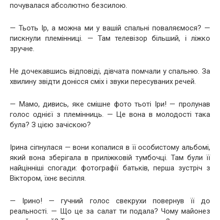
почувалася абсолютно безсилою.
— Тьоть Ір, а можна ми у вашій спальні поваляємося? —
пискнули племінниці. — Там телевізор більший, і ліжко
зручне.
Не дочекавшись відповіді, дівчата помчали у спальню. За
хвилину звідти донісся сміх і звуки пересуваних речей.
— Мамо, дивись, яке смішне фото тьоті Іри! — пролунав
голос однієї з племінниць. — Це вона в молодості така
була? З цією зачіскою?
Ірина сіпнулася — вони копалися в її особистому альбомі,
який вона зберігала в приліжковій тумбочці. Там були її
найцінніші спогади: фотографії батьків, перша зустріч з
Віктором, їхнє весілля.
— Ірино! — гучний голос свекрухи повернув її до
реальності. — Що це за салат ти подала? Чому майонез