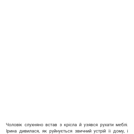
Чоловік слухняно встав з крісла й узявся рухати меблі.
Ірина дивилася, як руйнується звичний устрій її дому, і