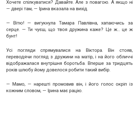
Хочете спілкуватися? Давайте. Але з повагою. А якщо ні
— двері там, — Ірина вказала на вихід.
— Вітю! — вигукнула Тамара Павлівна, хапаючись за
серце. — Ти чуєш, що твоя дружина каже? Це ж… це ж
бунт!
Усі погляди спрямувалися на Віктора. Він стояв,
переводячи погляд з дружини на матір, і на його обличчі
відображалася внутрішня боротьба. Вперше за тридцять
років шлюбу йому довелося робити такий вибір.
— Мамо, — нарешті промовив він, і його голос окріп із
кожним словом, — Ірина має рацію.