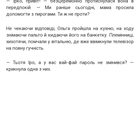
— Ірко, привіт! — безцеремонно протиснулася вона в
передпокій. — Ми раніше сьогодні, мама просила
допомогти з пирогами. Ти ж не проти?
Не чекаючи відповіді, Ольга пройшла на кухню, на ходу
знімаючи пальто й кидаючи його на банкетку. Племінниці,
хихотячи, помчали у вітальню, де вже ввімкнули телевізор
на повну гучність.
— Тьотя Іро, а у вас вай-фай пароль не змінився? —
крикнула одна з них.