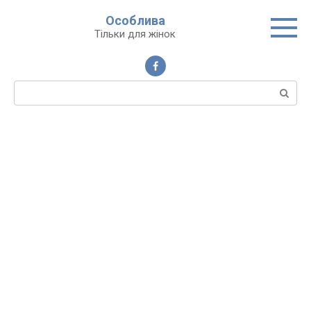
Перейти
Особлива
до
Тільки для жінок
вмісту
Пошук: