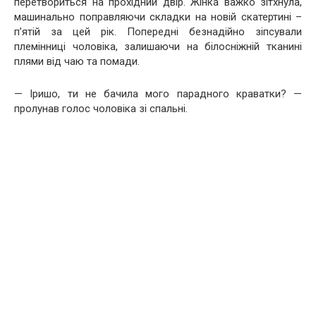
перетвориться на прохідний двір. Жінка важко зітхнула,
машинально поправляючи складки на новій скатертині –
п’ятій за цей рік. Попередні безнадійно зіпсували
племінниці чоловіка, залишаючи на білосніжній тканині
плями від чаю та помади.
— Іришо, ти не бачила мого парадного краватки? —
пролунав голос чоловіка зі спальні.