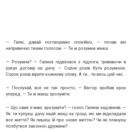
— Галю, давай поговоримо спокійно, — почав він
непривично тихим голосом. — Ти ж розумна жінка.
— Розумна? — Галина підвелася з підлоги, тримаючи в
руках договір на дачу. — Сорок років бути розумною.
Сорок років вірити кожному слову. А ти… ти весь цей час…
— Послухай, все не так просто, — Віктор зробив крок
уперед. — Ти ж маєш зрозуміти.
— Що саме я маю зрозуміти? — голос Галини задзвенів. —
Як ти купуєш дачу іншій жінці на гроші, які ми відкладали
все життя? Як пишеш їй про «нове життя»? Чи як плануєш
позбутися законної дружини?