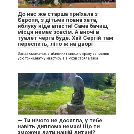
Життя
0
До нас же старша приїхала з
Європи, з дітьми повна хата,
яблуку ніде впасти! Сама бачиш,
місця немає зовсім. А вночі в
туалет черга буде. Хай Сергій там
переспить, літо ж на дворі
Запах смажених відбивних і свіжого кропу заповнив
усю трикімнатну квартиру. На кухні стояла така
Життя
0
— Ти нічого не досягла, у тебе
навіть диплома немає! Що ти
зможеш дати нашій дитині?