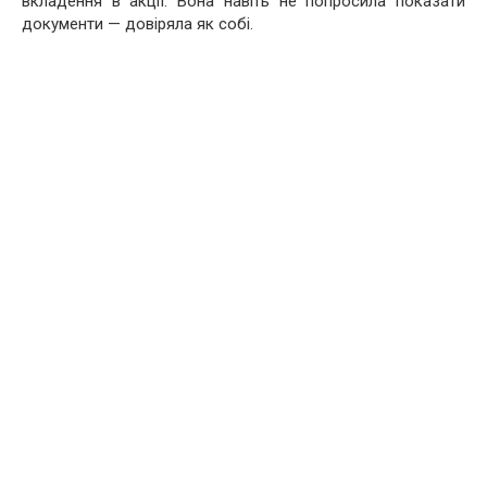
вкладення в акції. Вона навіть не попросила показати
документи — довіряла як собі.