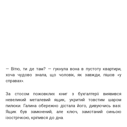
— Вітю, ти де там? — гукнула вона в пустоту квартири,
хоча чудово знала, що чоловік, як завжди, пішов «у
справах».
За стосом пожовклих книг з бухгалтерії виявився
невеликий металевий ящик, укритий товстим шаром
пилюки. Галина обережно дістала його, дивуючись вазі.
Ящик був замкнений, але ключ, замотаний синьою
ізострічкою, кріпився до дна.