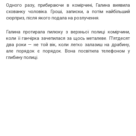
Одного разу, прибираючи в комірчині, Галина виявила
схованку чоловіка. Гроші, записки, а потім найбільший
сюрприз, після якого подала на розлучення.
Галина протирала пилюку з верхньої полиці комірчини,
коли її ганчірка зачепилася за щось металеве. П’ятдесят
два роки — не той вік, коли легко залазиш на драбину,
але порядок є порядок. Вона посвітила телефоном у
глибину полиці.