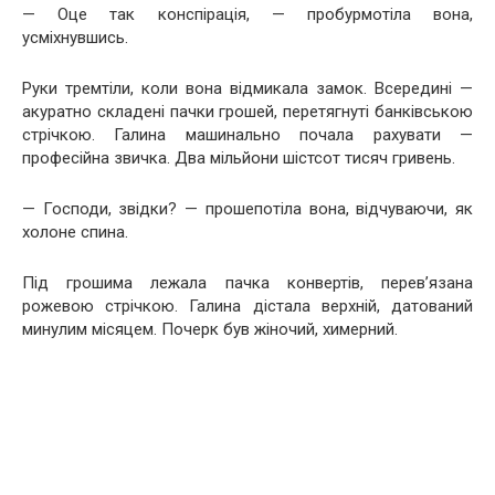
— Оце так конспірація, — пробурмотіла вона,
усміхнувшись.
Руки тремтіли, коли вона відмикала замок. Всередині —
акуратно складені пачки грошей, перетягнуті банківською
стрічкою. Галина машинально почала рахувати —
професійна звичка. Два мільйони шістсот тисяч гривень.
— Господи, звідки? — прошепотіла вона, відчуваючи, як
холоне спина.
Під грошима лежала пачка конвертів, перев’язана
рожевою стрічкою. Галина дістала верхній, датований
минулим місяцем. Почерк був жіночий, химерний.