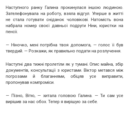
Наступного ранку Галина прокинулася іншою людиною.
Зателефонувала на роботу, взяла відгул. Уперше в житті
не стала готувати сніданок чоловікові. Натомість вона
набрала номер своєї давньої подруги Ніни, юристки на
пенсії.
— Ніночко, мені потрібна твоя допомога, — голос її був
твердий. — Розкажи, як правильно подати на розлучення.
Наступні два тижні пролетіли як у тумані. Опис майна, збір
документів, консультації з юристами. Віктор метався між
погрозами й благаннями, обіцяв усе виправити,
пропонував компроміси.
— Пізно, Вітю, — хитала головою Галина. — Ти сам усе
вирішив за нас обох. Тепер я вирішую за себе.