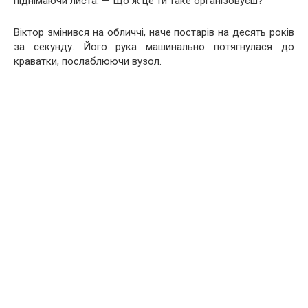
піднімаючи листа. — Що ж це ти таке організовуєш?
Віктор змінився на обличчі, наче постарів на десять років
за секунду. Його рука машинально потягнулася до
краватки, послаблюючи вузол.