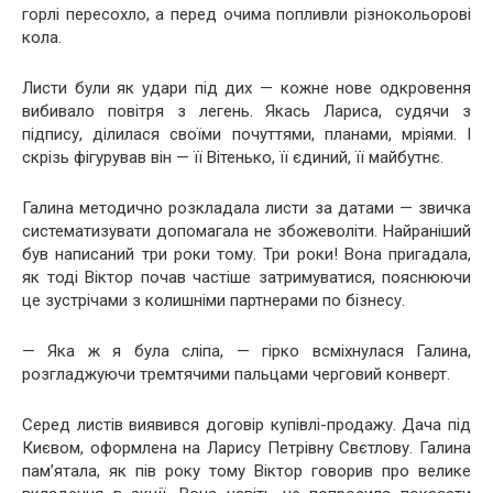
горлі пересохло, а перед очима попливли різнокольорові
кола.
Листи були як удари під дих — кожне нове одкровення
вибивало повітря з легень. Якась Лариса, судячи з
підпису, ділилася своїми почуттями, планами, мріями. І
скрізь фігурував він — її Вітенько, її єдиний, її майбутнє.
Галина методично розкладала листи за датами — звичка
систематизувати допомагала не збожеволіти. Найраніший
був написаний три роки тому. Три роки! Вона пригадала,
як тоді Віктор почав частіше затримуватися, пояснюючи
це зустрічами з колишніми партнерами по бізнесу.
— Яка ж я була сліпа, — гірко всміхнулася Галина,
розгладжуючи тремтячими пальцами черговий конверт.
Серед листів виявився договір купівлі-продажу. Дача під
Києвом, оформлена на Ларису Петрівну Свєтлову. Галина
пам’ятала, як пів року тому Віктор говорив про велике