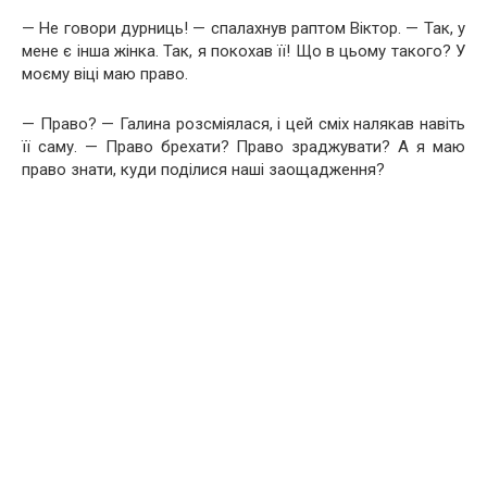
— Не говори дурниць! — спалахнув раптом Віктор. — Так, у
мене є інша жінка. Так, я покохав її! Що в цьому такого? У
моєму віці маю право.
— Право? — Галина розсміялася, і цей сміх налякав навіть
її саму. — Право брехати? Право зраджувати? А я маю
право знати, куди поділися наші заощадження?