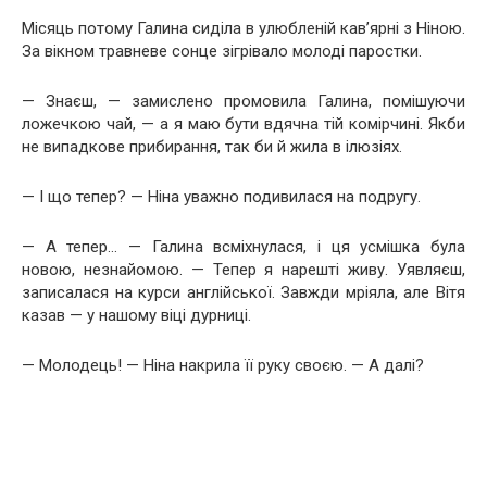
Місяць потому Галина сиділа в улюбленій кав’ярні з Ніною.
За вікном травневе сонце зігрівало молоді паростки.
— Знаєш, — замислено промовила Галина, помішуючи
ложечкою чай, — а я маю бути вдячна тій комірчині. Якби
не випадкове прибирання, так би й жила в ілюзіях.
— І що тепер? — Ніна уважно подивилася на подругу.
— А тепер… — Галина всміхнулася, і ця усмішка була
новою, незнайомою. — Тепер я нарешті живу. Уявляєш,
записалася на курси англійської. Завжди мріяла, але Вітя
казав — у нашому віці дурниці.
— Молодець! — Ніна накрила її руку своєю. — А далі?