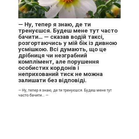
Життя
0
— Ну, тепер я знаю, де ти
тренуєшся. Будеш мене тут часто
бачити… — сказав водій таксі,
розгортаючись у мій бік із дивною
усмішкою. Всі думають, що це
дрібниця чи незграбний
комплімент, але порушення
особистих кордонів і
неприхований тиск не можна
залишати без відповіді.
— Ну, тепер я знаю, де ти тренуєшся. Будеш мене тут
часто бачити… —