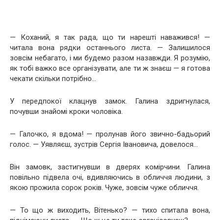
— Коханий, я так рада, що ти нарешті наважився! —
читала вона рядки останнього листа. — Залишилося
зовсім небагато, і ми будемо разом назавжди. Я розумію,
як тобі важко все організувати, але ти ж знаєш — я готова
чекати скільки потрібно…
У передпокої клацнув замок. Галина здригнулася,
почувши знайомі кроки чоловіка.
— Галочко, я вдома! — пролунав його звично-бадьорий
голос. — Уявляєш, зустрів Сергія Івановича, довелося…
Він замовк, застигнувши в дверях комірчини. Галина
повільно підвела очі, вдивляючись в обличчя людини, з
якою прожила сорок років. Чуже, зовсім чуже обличчя.
— То що ж виходить, Вітенько? — тихо спитала вона,