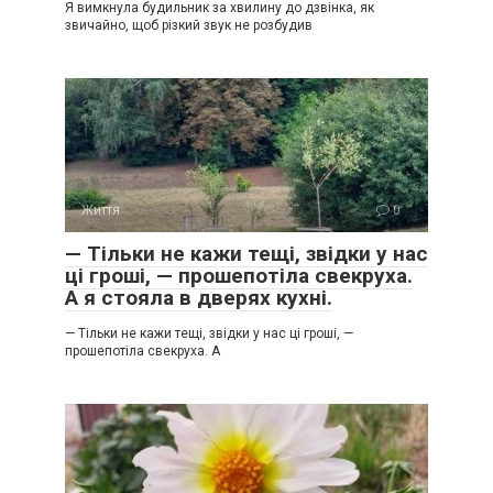
Я вимкнула будильник за хвилину до дзвінка, як
звичайно, щоб різкий звук не розбудив
Життя
0
— Тільки не кажи тещі, звідки у нас
ці гроші, — прошепотіла свекруха.
А я стояла в дверях кухні.
— Тільки не кажи тещі, звідки у нас ці гроші, —
прошепотіла свекруха. А