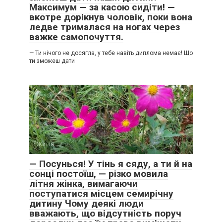
Максимум — за касою сидіти! —
вкотре дорікнув чоловік, поки вона
ледве трималася на ногах через
важке самопочуття.
— Ти нічого не досягла, у тебе навіть диплома немає! Що
ти зможеш дати
Життя
0
— Посунься! У тінь я сяду, а ти й на
сонці постоїш, — різко мовила
літня жінка, вимагаючи
поступатися місцем семирічну
дитину Чому деякі люди
вважають, що відсутність поруч