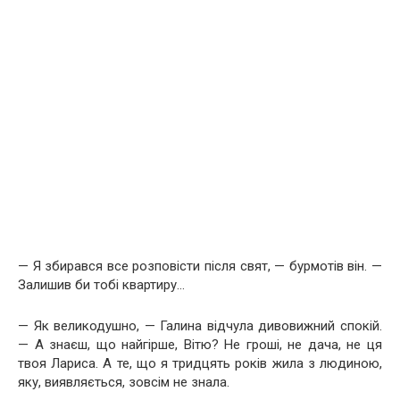
— Я збирався все розповісти після свят, — бурмотів він. —
Залишив би тобі квартиру…
— Як великодушно, — Галина відчула дивовижний спокій.
— А знаєш, що найгірше, Вітю? Не гроші, не дача, не ця
твоя Лариса. А те, що я тридцять років жила з людиною,
яку, виявляється, зовсім не знала.