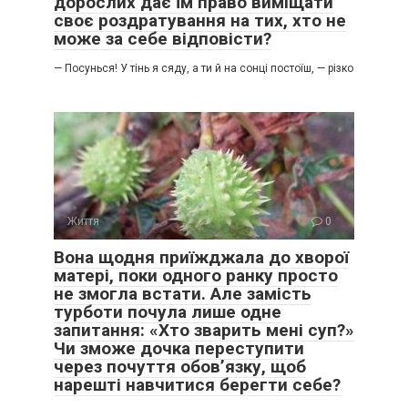
дорослих дає їм право виміщати
своє роздратування на тих, хто не
може за себе відповісти?
— Посунься! У тінь я сяду, а ти й на сонці постоїш, — різко
Життя
0
Вона щодня приїжджала до хворої
матері, поки одного ранку просто
не змогла встати. Але замість
турботи почула лише одне
запитання: «Хто зварить мені суп?»
Чи зможе дочка переступити
через почуття обов’язку, щоб
нарешті навчитися берегти себе?