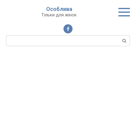
Перейти
Особлива
до
Тільки для жінок
вмісту
Пошук: