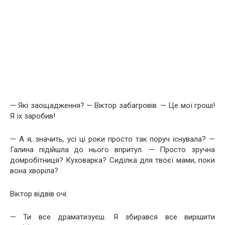
— Які заощадження? — Віктор забагровів. — Це мої гроші!
Я їх заробив!
— А я, значить, усі ці роки просто так поруч існувала? —
Галина підійшла до нього впритул. — Просто зручна
домробітниця? Куховарка? Сиділка для твоєї мами, поки
вона хворіла?
Віктор відвів очі:
— Ти все драматизуєш. Я збирався все вирішити