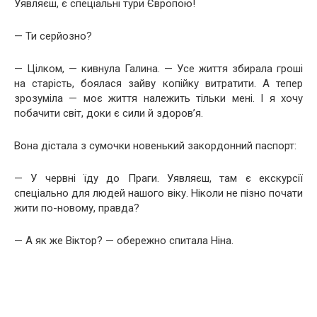
Уявляєш, є спеціальні тури Європою!
— Ти серйозно?
— Цілком, — кивнула Галина. — Усе життя збирала гроші
на старість, боялася зайву копійку витратити. А тепер
зрозуміла — моє життя належить тільки мені. І я хочу
побачити світ, доки є сили й здоров’я.
Вона дістала з сумочки новенький закордонний паспорт:
— У червні їду до Праги. Уявляєш, там є екскурсії
спеціально для людей нашого віку. Ніколи не пізно почати
жити по-новому, правда?
— А як же Віктор? — обережно спитала Ніна.