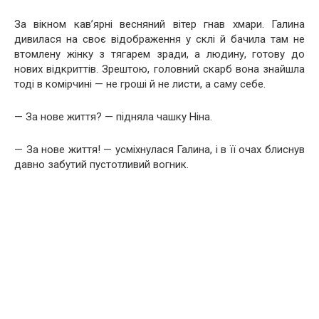
За вікном кав’ярні весняний вітер гнав хмари. Галина
дивилася на своє відображення у склі й бачила там не
втомлену жінку з тягарем зради, а людину, готову до
нових відкриттів. Зрештою, головний скарб вона знайшла
тоді в комірчині — не гроші й не листи, а саму себе.
— За нове життя? — підняла чашку Ніна.
— За нове життя! — усміхнулася Галина, і в її очах блиснув
давно забутий пустотливий вогник.