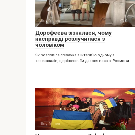
Шоу-бізнес
0
Дорофєєва зізналася, чому
насправді розлучилася з
чоловіком
Як розповіла співачка з інтерв’ю одному з
телеканалів, це рішення їм далося важко. Розмови
Шоу-бізнес
0