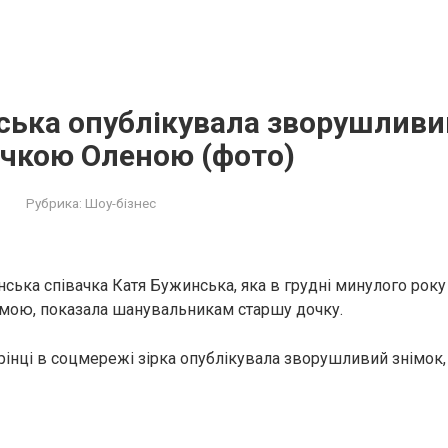
ька опублікувала зворушливий
чкою Оленою (фото)
Рубрика:
Шоу-бізнес
нська співачка Катя Бужинська, яка в грудні минулого року
мою, показала шанувальникам старшу дочку.
орінці в соцмережі зірка опублікувала зворушливий знімок