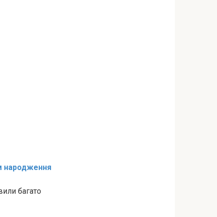
ем народження
вили багато