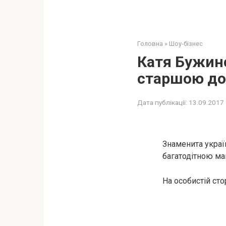
Головна
»
Шоу-бізнес
Катя Бужинс
старшою до
Дата публікації:
13.09.2017
Знаменита украї
багатодітною ма
На особистій ст