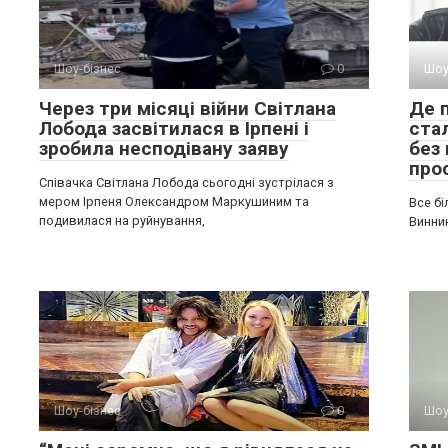
Шоу-бізнес
0
Шоу
Через три місяці війни Світлана
Де 
Лобода засвітилася в Ірпені і
ста
зробила несподівану заяву
без 
про
Співачка Світлана Лобода сьогодні зустрілася з
мером Ірпеня Олександром Маркушиним та
Все бі
подивилася на руйнування,
Винни
Шоу-бізнес
0
Шоу