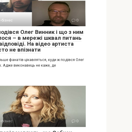
-бізнес
0
подівся Олег Винник і що з ним
лося – в мережі шквал питань
відповіді. На відео артиста
сто не впізнати
льше фанатів цікавляться, куди ж подівся Олег
к. Адже виконавець не каже, де
-бізнес
0