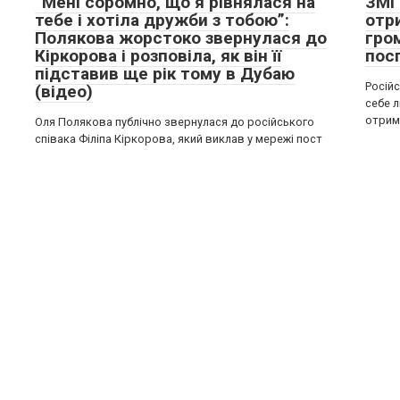
“Мені соромно, що я рівнялася на
ЗМІ
тебе і хотіла дружби з тобою”:
отр
Полякова жорстоко звернулася до
гро
Кіркорова і розповіла, як він її
пос
підставив ще рік тому в Дубаю
Російс
(відео)
себе 
отрим
Оля Полякова публічно звернулася до російського
співака Філіпа Кіркорова, який виклав у мережі пост