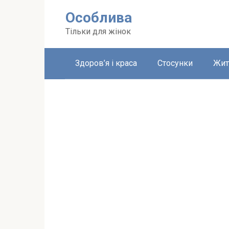
Перейти
Особлива
до
вмісту
Тільки для жінок
Здоров’я і краса
Стосунки
Жит