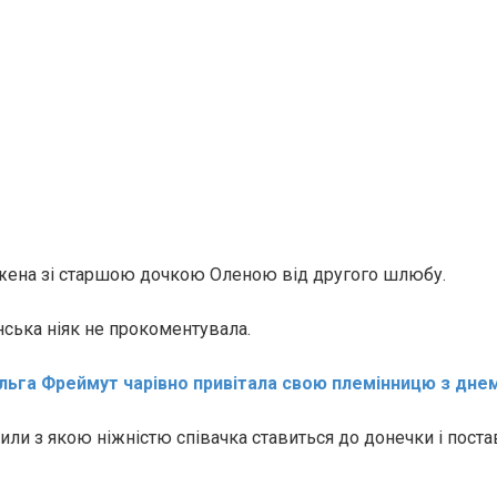
жена зі старшою дочкою Оленою від другого шлюбу.
ська ніяк не прокоментувала.
льга Фреймут чарівно привітала свою племінницю з дн
тили з якою ніжністю співачка ставиться до донечки і поста