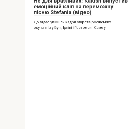
Не для вразливих: Kalush випустив
емоційний кліп на переможну
пісню Stefania (відео)
До відео увійшли кадри звірств російських
окупантів у Бучі, Ірпіні і Гостомелі. Саме у