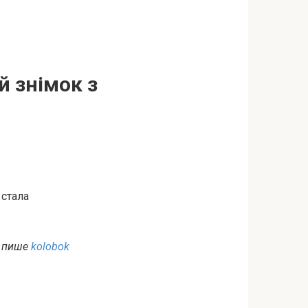
 знімок з
 стала
,
пише
kolobok