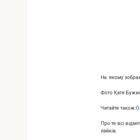
На якому зобра
Фото Катя Бужин
Читайте також:
О
Про те всі відмі
лайків.