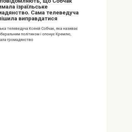
 повідомляють, що Собчак
имала ізраїльське
мадянство. Сама телеведуча
пішила виправдатися
ька телеведуча Ксеній Собчак, яка називає
ліберальним політиком і опонує Кремлю,
ала громадянство