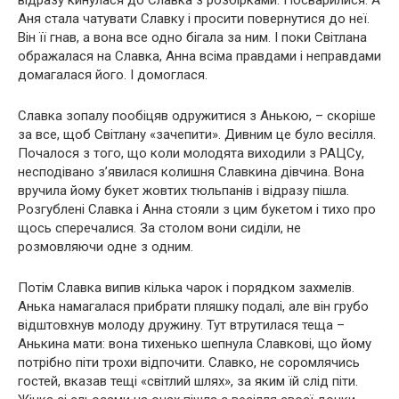
Аня стала чатувати Славку і просити повернутися до неї.
Він її гнав, а вона все одно бігала за ним. І поки Світлана
ображалася на Славка, Анна всіма правдами і неправдами
домагалася його. І домоглася.
Славка зопалу пообіцяв одружитися з Анькою, – скоріше
за все, щоб Світлану «зачепити». Дивним це було весілля.
Почалося з того, що коли молодята виходили з РАЦСу,
несподівано з’явилася колишня Славкина дівчина. Вона
вручила йому букет жовтих тюльпанів і відразу пішла.
Розгублені Славка і Анна стояли з цим букетом і тихо про
щось сперечалися. За столом вони сиділи, не
розмовляючи одне з одним.
Потім Славка випив кілька чарок і порядком захмелів.
Анька намагалася прибрати пляшку подалі, але він грубо
відштовхнув молоду дружину. Тут втрутилася теща –
Анькина мати: вона тихенько шепнула Славкові, що йому
потрібно піти трохи відпочити. Славко, не соромлячись
гостей, вказав тещі «світлий шлях», за яким їй слід піти.