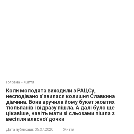
Головна
»
Життя
Коли молодята виходили з РАЦСу,
несподівано з’явилася колишня Славкина
дівчина. Вона вручила йому букет жовтих
тюльпанів і відразу пішла. А далі було ще
цікавіше, навіть мати зі сльозами пішла з
весілля власної дочки
Дата публікації:
05.07.2020
Життя