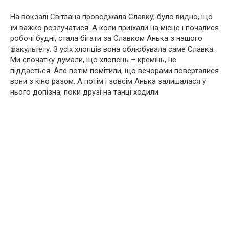
На вокзалі Світлана проводжала Славку; було видно, що
їм важко розлучатися. А коли приїхали на місце і почалися
робочі будні, стала бігати за Славком Анька з нашого
факультету. З усіх хлопців вона облюбувала саме Славка.
Ми спочатку думали, що хлопець – кремінь, не
піддасться. Але потім помітили, що вечорами поверталися
вони з кіно разом. А потім і зовсім Анька залишалася у
нього допізна, поки друзі на танці ходили.