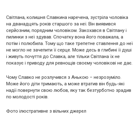
Світлана, колишня Славкина наречена, зустріла чоловіка
на дванадцять років старшого за неї. Він виявився
серйозним, порядним чоловіком. Закохався в Світлану і
пилинки з неї здував. Спочатку вона його поважала, а
потім і полюбила. Тому що таке трепетне ставлення до неї
не могло не зачепити її серце. Може десь в глибині її душі
і живуть почуття до Славка, але тільки Світлана їх не
показує і приводу для ревнощів своєму чоловікові не дає.
Чому Славко не розлучився з Анькою – незрозуміло.
Може його діти тримають, а може втратив він будь-які
надії повернути свою любов, яку так безтурботно зрадив
по молодості років.
Фото ілюстративне з вільних джерел