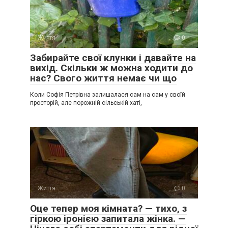
Життя
0
Забирайте свої клунки і давайте на
вихід. Скільки ж можна ходити до
нас? Свого життя немає чи що
Коли Софія Петрівна залишалася сам на сам у своїй
просторій, але порожній сільській хаті,
Життя
0
Оце тепер моя кімната? — тихо, з
гіркою іронією запитала жінка. —