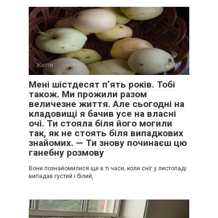
Життя
0
Мені шістдесят п’ять років. Тобі
також. Ми прожили разом
величезне життя. Але сьогодні на
кладовищі я бачив усе на власні
очі. Ти стояла біля його могили
так, як не стоять біля випадкових
знайомих. — Ти знову починаєш цю
ганебну розмову
Вони познайомилися ще в ті часи, коли сніг у листопаді
випадав густий і білий,