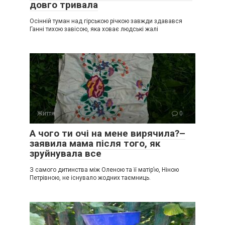
довго тривала
Осінній туман над гірською річкою завжди здавався
Ганні тихою завісою, яка ховає людські жалі
Життя
0
А чого ти очі на мене вирячила?–
заявила мама після того, як
зруйнувала все
З самого дитинства між Оленою та її матір’ю, Ніною
Петрівною, не існувало жодних таємниць.