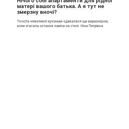
Нічого собі апартаменти для рідної
матері вашого батька. А я тут не
змерзну вночі?
Тіснота невеликої кухоньки здавалася ще виразнішою,
коли згасала остання лампа на стелі. Ніна Петрівна