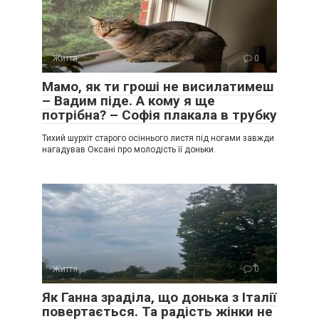
Життя
0
Мамо, як ти гроші не висилатимеш
– Вадим піде. А кому я ще
потрібна? – Софія плакала в трубку
Тихий шурхіт старого осіннього листя під ногами завжди
нагадував Оксані про молодість її доньки.
Життя
0
Як Ганна зраділа, що донька з Італії
повертається. Та радість жінки не