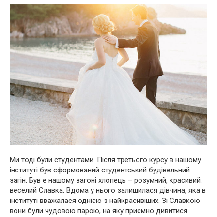
Ми тоді були студентами. Після третього курсу в нашому
інституті був сформований студентський будівельний
загін. Був e нашому загоні хлопець – розумний, красивий,
веселий Славка. Вдома у нього залишилася дівчина, яка в
інституті вважалася однією з найкрасивіших. Зі Славкою
вони були чудовою парою, на яку приємно дивитися.