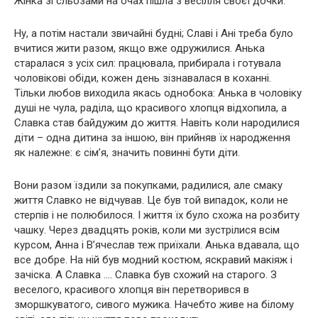
Жінка зі сльозами на очах пішла з весілля своєї дочки.
Ну, а потім настали звичайні будні; Славі і Ані треба було
вчитися жити разом, якщо вже одружилися. Анька
старалася з усіх сил: працювала, прибирала і готувала
чоловікові обіди, кожен день зізнавалася в коханні.
Тільки любов виходила якась однобока: Анька в чоловіку
душі не чула, раділа, що красивого хлопця відхопила, а
Славка став байдужим до життя. Навіть коли народилися
діти – одна дитина за іншою, він прийняв їх народження
як належне: є сім’я, значить повинні бути діти.
Вони разом їздили за покупками, радилися, але смаку
життя Славко не відчував. Це був той випадок, коли не
стерпів і не полюбилося. І життя їх було схожа на розбиту
чашку. Через двадцять років, коли ми зустрілися всім
курсом, Анна і В’ячеслав теж приїхали. Анька вдавала, що
все добре. На ній був модний костюм, яскравий макіяж і
зачіска. А Славка …. Славка був схожий на старого. З
веселого, красивого хлопця він перетворився в
зморшкуватого, сивого мужика. Начебто живе на білому