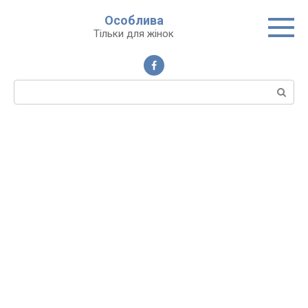
Перейти
Особлива
до
Тільки для жінок
вмісту
Пошук: