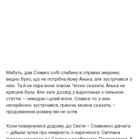
Мабуть, дав Славко собі слабину в справах амурних;
видно було, що не потрібна йому Анька, але зустрічався з
нею. Та й не пара вони зовсім. Чесно сказати, Анька не
красуня була. Але зате досвід у відносинах з сильною
статтю – чемодан і цілий візок. Славка-то з нею
несерйозно зустрічався, граючи, можна сказати, –
продовження роману він не хотів.
Коли повернулися додому, до Свєти – Славкиної дівчата
– дійшли чутки про невірність її нареченого. Світлана
відразу кинулася до Славка з розбірками. Посварилися. А