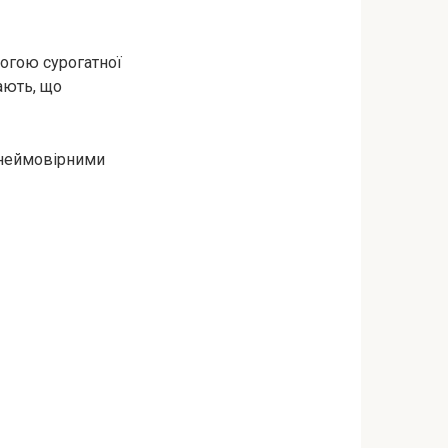
могою сурогатної
ають, що
і неймовірними