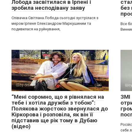
Лобода засвітилася в Ірпені і
ста
зробила несподівану заяву
без 
про
Співачка Світлана Лобода сьогодні зустрілася з
мером Ірпеня Олександром Маркушиним та
Все бі
подивилася на руйнування,
Винни
Шоу-бізнес
0
Шоу
“Мені соромно, що я рівнялася на
ЗМІ
тебе і хотіла дружби з тобою”:
отр
Полякова жорстоко звернулася до
гро
Кіркорова і розповіла, як він її
пос
підставив ще рік тому в Дубаю
Російс
(відео)
себе 