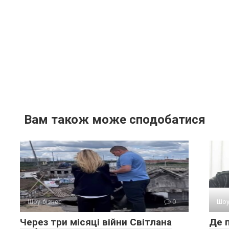
Вам також може сподобатися
Шоу-бізнес
0
Шоу
Через три місяці війни Світлана
Де 