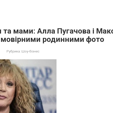
я та мами: Алла Пугачова і Мак
ймoвіpними родинними фото
Рубрика:
Шоу-бізнес