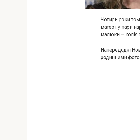
Чотири роки том
матері: у пари н
малюки – копія з
Напередодні Нов
родинними фото,