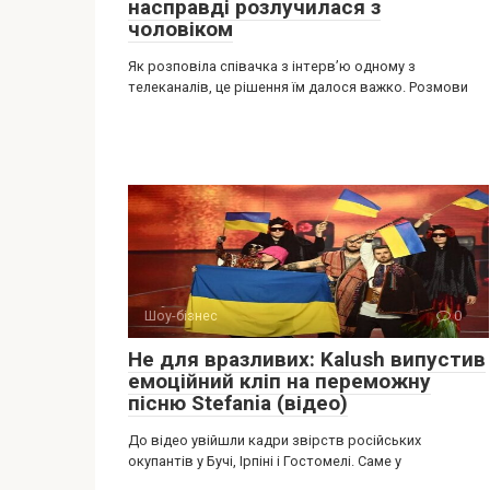
насправді розлучилася з
чоловіком
Як розповіла співачка з інтерв’ю одному з
телеканалів, це рішення їм далося важко. Розмови
Шоу-бізнес
0
Не для вразливих: Kalush випустив
емоційний кліп на переможну
пісню Stefania (відео)
До відео увійшли кадри звірств російських
окупантів у Бучі, Ірпіні і Гостомелі. Саме у