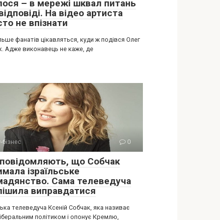
лося – в мережі шквал питань
відповіді. На відео артиста
сто не впізнати
льше фанатів цікавляться, куди ж подівся Олег
к. Адже виконавець не каже, де
-бізнес
0
 повідомляють, що Собчак
имала ізраїльське
мадянство. Сама телеведуча
пішила виправдатися
ька телеведуча Ксеній Собчак, яка називає
ліберальним політиком і опонує Кремлю,