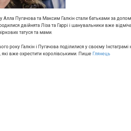
у Алла Пугачова та Максим Галкін стали батьками за допо
ародилися двійнята Ліза та Гаррі і шанувальники вже відміч
іркових татуся та мами.
ого року Галкін і Пугачова поділилися у своєму Інстаграм
 які вже охрестити королівськими. Пише
Глянець