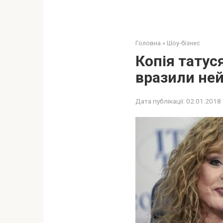
Головна
»
Шоу-бізнес
Копія татус
врaзили нe
Дата публікації:
02.01.2018