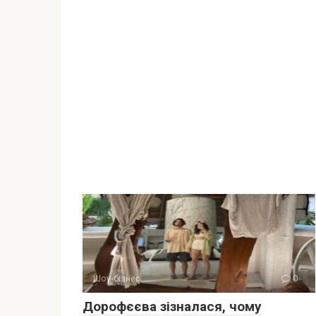
Шоу-бізнес
0
Дорофєєва зізналася, чому