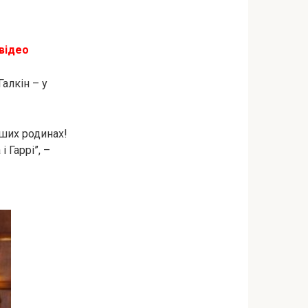
 відео
Галкін – у
аших родинах!
 Гаррі”, –