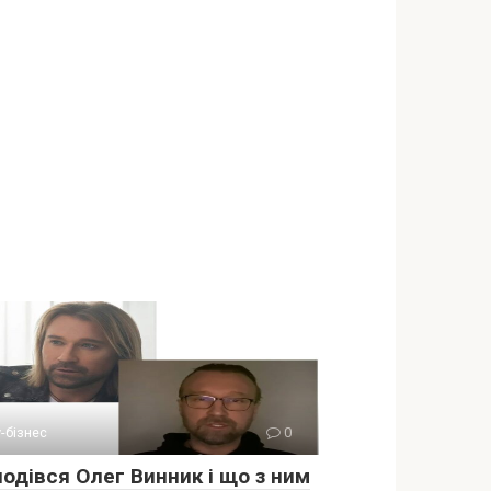
-бізнес
0
подівся Олег Винник і що з ним