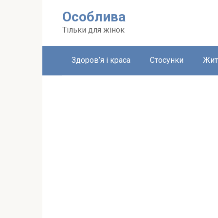
Перейти
Особлива
до
вмісту
Тільки для жінок
Здоров’я і краса
Стосунки
Жит