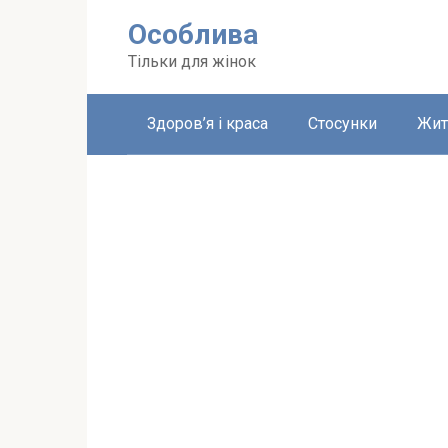
Перейти
Особлива
до
вмісту
Тільки для жінок
Здоров’я і краса
Стосунки
Жит