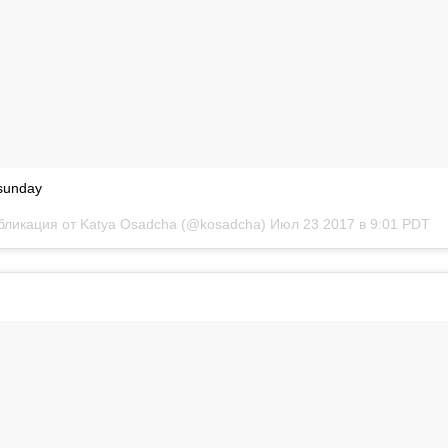
tsunday
бликация от Katya Osadcha (@kosadcha)
Июл 23 2017 в 9:01 PDT