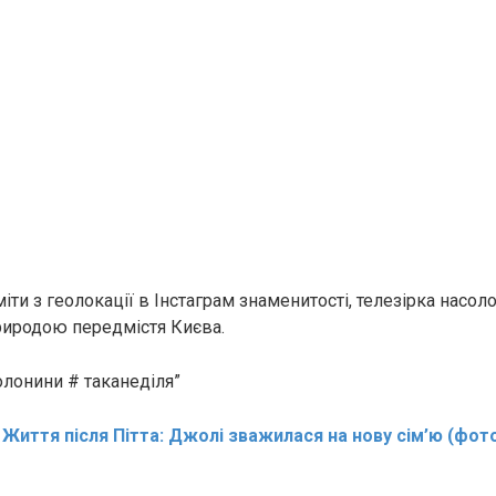
ти з геолокації в Інстаграм знаменитості, телезірка насол
иродою передмістя Києва.
олонини # таканеділя”
:
Життя після Пітта: Джолі зважилася на нову сім’ю (фот