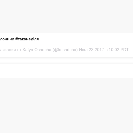
олонини #таканеділя
ликация от Katya Osadcha (@kosadcha)
Июл 23 2017 в 10:02 PDT