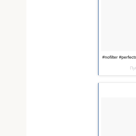
#nofilter #perfec
Пу