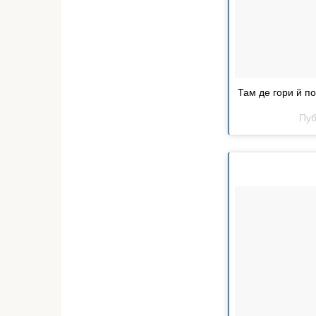
Там де гори й п
Пуб