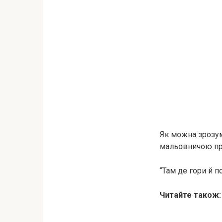
Як можна зрозумі
мальовничою пр
“Там де гори й п
Читайте також