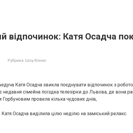
й відпочинок: Катя Осадча пок
Рубрика:
Шоу-бізнес
ведуча Катя Осадча звикла поєднувати відпочинок з робото
є недавня сімейна поїздка телезірки до Львова, де вона ра
 Горбуновим провела кілька чудових днів,
, Катя Осадча виділила цілю неділю на заміський релакс.