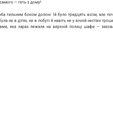
 самого — геть з дому!
ба тильним боком долоні. Їй було тридцять вісім, але по
 була не в дітях, не в побуті й навіть не у вічній нестачі гро
тами, яка зараз лежала на верхній полиці шафи — захов