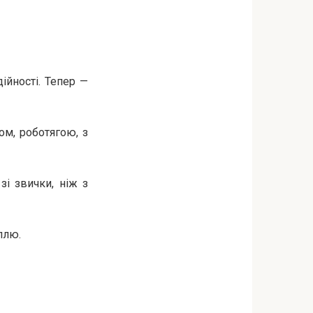
ійності. Тепер —
ом, роботягою, з
і звички, ніж з
ллю.