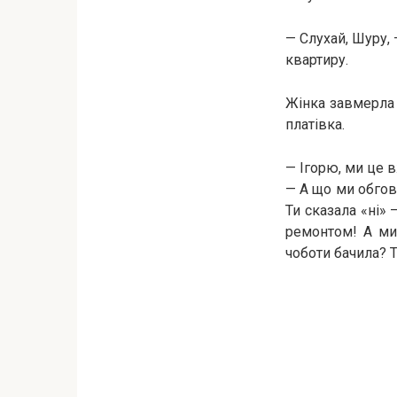
— Слухай, Шуру, 
квартиру.
Жінка завмерла 
платівка.
— Ігорю, ми це 
— А що ми обгов
Ти сказала «ні» 
ремонтом! А ми 
чоботи бачила? 