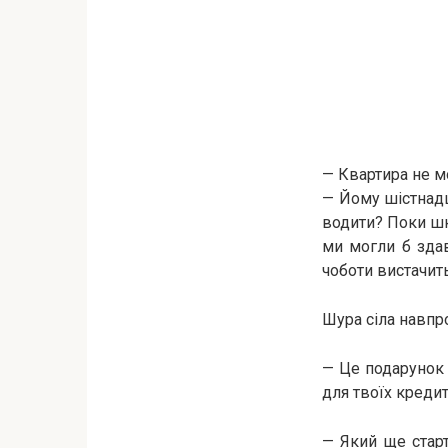
— Квартира не мо
— Йому шістнадц
водити? Поки шко
ми могли б здав
чоботи вистачить
Шура сіла навпро
— Це подарунок б
для твоїх кредит
— Який ще старт