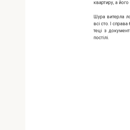
квартиру, а його
Шура витерла ло
всі сто. І справа
теці з докумен
постілі.