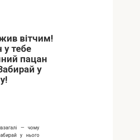
 жив вітчим!
 у тебе
чний пацан
Забирай у
у!
взагалі — чому
Забирай у нього