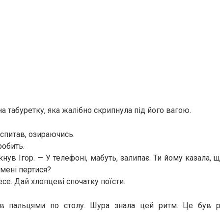
а табуретку, яка жалібно скрипнула під його вагою.
 спитав, озираючись.
робить.
ув Ігор. — У телефоні, мабуть, залипає. Ти йому казала, 
 мені пертися?
есе. Дай хлопцеві спочатку поїсти.
ив пальцями по столу. Шура знала цей ритм. Це був 