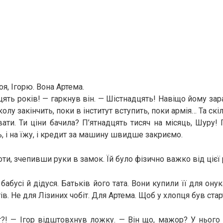
я, Ігорю. Вона Артема.
ять років! — гаркнув він. — Шістнадцять! Навіщо йому зар
лу закінчить, поки в інститут вступить, поки армія… Та скі
ати. Ти ціни бачила? П’ятнадцять тисяч на місяць, Шуру! П
, і на їжу, і кредит за машину швидше закриємо.
ти, зчепивши руки в замок. Їй було фізично важко від цієї
абусі й дідуся. Батьків його тата. Вони купили її для онук
ів. Не для Лізиних чобіт. Для Артема. Щоб у хлопця був стар
?! — Ігор відштовхнув ложку. — Він що, мажор? У нього є 