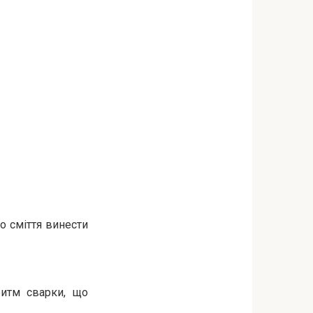
що сміття винести
ритм сварки, що