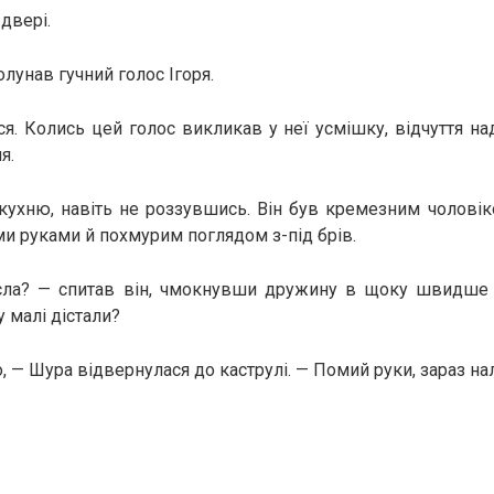
двері.
лунав гучний голос Ігоря.
я. Колись цей голос викликав у неї усмішку, відчуття над
я.
кухню, навіть не роззувшись. Він був кремезним чоловік
ми руками й похмурим поглядом з-під брів.
сла? — спитав він, чмокнувши дружину в щоку швидше з
у малі дістали?
, — Шура відвернулася до каструлі. — Помий руки, зараз на