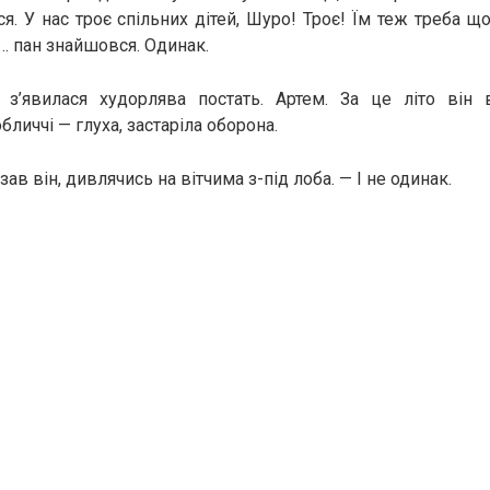
я. У нас троє спільних дітей, Шуро! Троє! Їм теж треба щ
й… пан знайшовся. Одинак.
 з’явилася худорлява постать. Артем. За це літо він в
бличчі — глуха, застаріла оборона.
зав він, дивлячись на вітчима з-під лоба. — І не одинак.