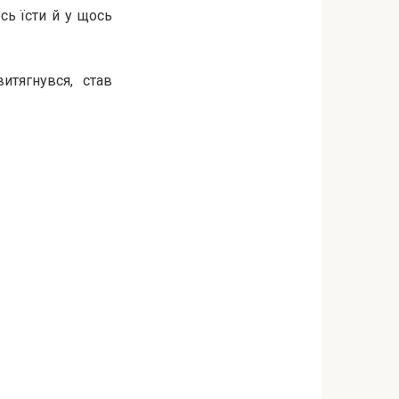
ось їсти й у щось
итягнувся, став