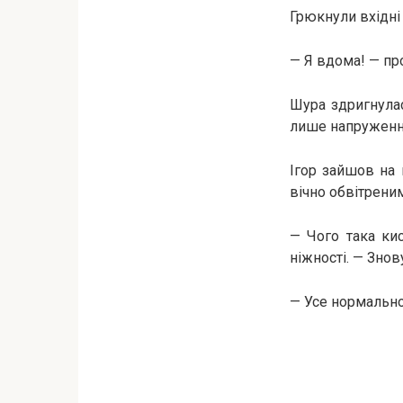
Грюкнули вхідні 
— Я вдома! — про
Шура здригнулас
лише напруженн
Ігор зайшов на 
вічно обвітрени
— Чого така ки
ніжності. — Знов
— Усе нормально