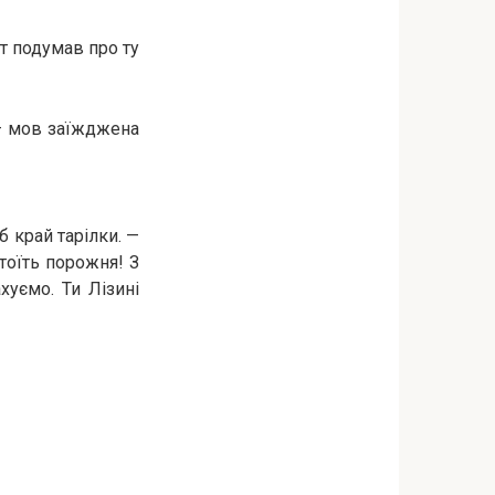
ут подумав про ту
 — мов заїжджена
 край тарілки. —
стоїть порожня! З
хуємо. Ти Лізині