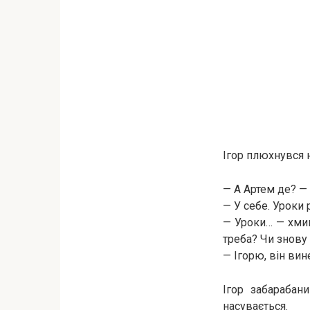
Ігор плюхнувся н
— А Артем де? —
— У себе. Уроки 
— Уроки… — хмикн
треба? Чи знову
— Ігорю, він вин
Ігор забарабан
насувається.