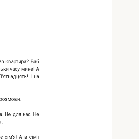
аз квартира? Баб
льки часу мине! А
’ятнадцять! І на
 розмови.
а. Не для нас. Не
т.
сім’я! А в сім’ї