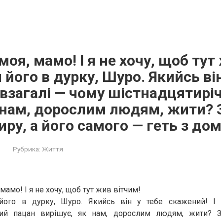
моя, мамо! І я не хочу, щоб тут
 його в дурку, Шуро. Якийсь він
 взагалі — чому шістнадцятирі
 нам, дорослим людям, жити? 
иру, а його самого — геть з дом
Рубрика:
Життя
мамо! І я не хочу, щоб тут жив вітчим!
його в дурку, Шуро. Якийсь він у тебе скажений! І 
ний пацан вирішує, як нам, дорослим людям, жити? 