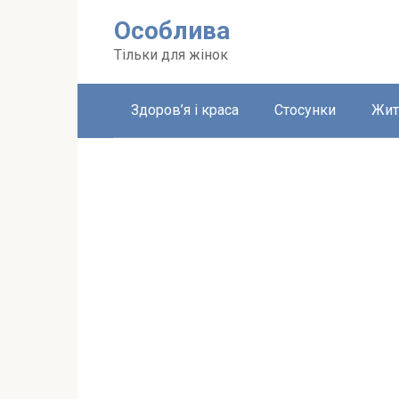
Перейти
Особлива
до
вмісту
Тільки для жінок
Здоров’я і краса
Стосунки
Жит