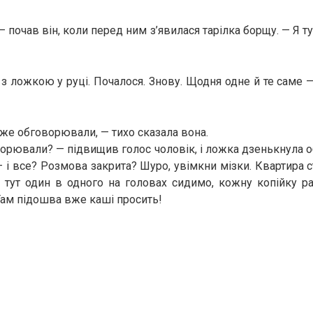
— почав він, коли перед ним з’явилася тарілка борщу. — Я т
з ложкою у руці. Почалося. Знову. Щодня одне й те саме
вже обговорювали, — тихо сказала вона.
орювали? — підвищив голос чоловік, і ложка дзенькнула об
— і все? Розмова закрита? Шуро, увімкни мізки. Квартира 
тут один в одного на головах сидимо, кожну копійку ра
Там підошва вже каші просить!