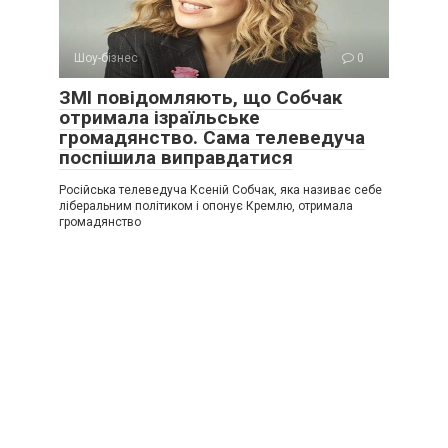
Шоу-бізнес
0
ЗМІ повідомляють, що Собчак
отримала ізраїльське
громадянство. Сама телеведуча
поспішила виправдатися
Російська телеведуча Ксеній Собчак, яка називає себе
ліберальним політиком і опонує Кремлю, отримала
громадянство