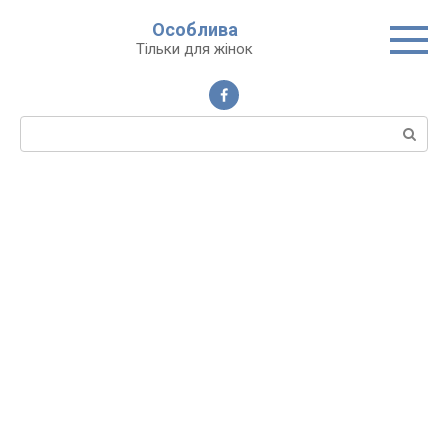
Перейти
Особлива
до
Тільки для жінок
вмісту
Пошук: