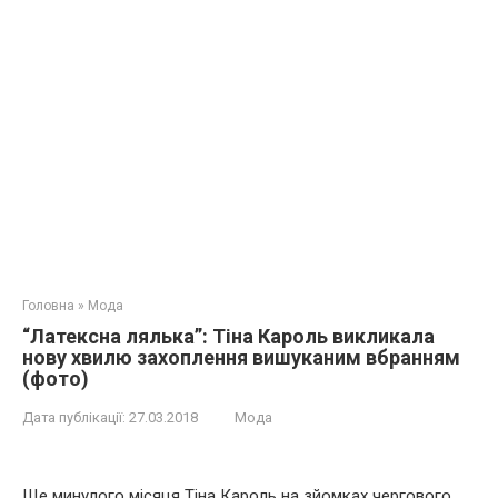
Головна
»
Мода
“Латексна лялька”: Тіна Кароль викликала
нову хвилю захоплення вишуканим вбранням
(фото)
Дата публікації:
27.03.2018
Мода
Ще минулого місяця Тіна Кароль на зйомках чергового