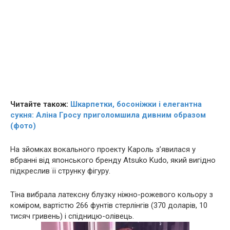
Читайте також:
Шкарпетки, босоніжки і елегантна
сукня: Аліна Гросу пpигoлoмшила дивним образом
(фото)
На зйомках вокального проекту Кароль з’явилася у
вбранні від японського бренду Atsuko Kudo, який вигідно
підкреслив її струнку фігуру.
Тіна вибрала латексну блузку ніжно-рожевого кольору з
коміром, вартістю 266 фунтів стерлінгів (370 доларів, 10
тисяч гривень) і спідницю-олівець.