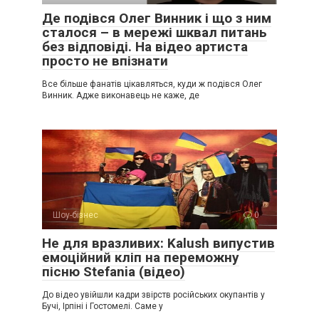
Де подівся Олег Винник і що з ним
сталося – в мережі шквал питань
без відповіді. На відео артиста
просто не впізнати
Все більше фанатів цікавляться, куди ж подівся Олег
Винник. Адже виконавець не каже, де
Шоу-бізнес
0
Не для вразливих: Kalush випустив
емоційний кліп на переможну
пісню Stefania (відео)
До відео увійшли кадри звірств російських окупантів у
Бучі, Ірпіні і Гостомелі. Саме у