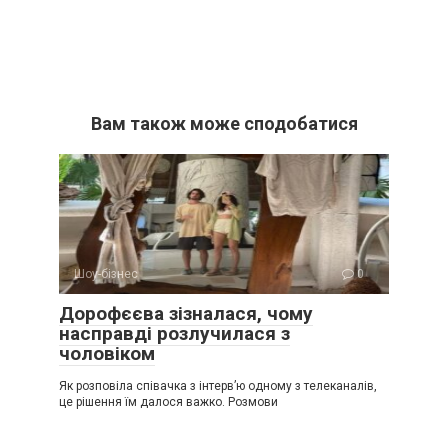
Вам також може сподобатися
Шоу-бізнес
0
Дорофєєва зізналася, чому
насправді розлучилася з
чоловіком
Як розповіла співачка з інтерв’ю одному з телеканалів,
це рішення їм далося важко. Розмови