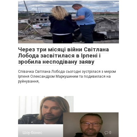
Шоу-бізнес
0
Через три місяці війни Світлана
Лобода засвітилася в Ірпені і
зробила несподівану заяву
Співачка Світлана Лобода сьогодні зустрілася з мером
Ірпеня Олександром Маркушиним та подивилася на
руйнування,
Шоу-бізнес
0