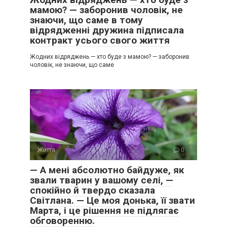
мамою? — заборонив чоловік, не
знаючи, що саме в тому
відрядженні дружина підписала
контракт усього свого життя
Жодних відряджень — хто буде з мамою? — заборонив
чоловік, не знаючи, що саме
Життя
0
— А мені абсолютно байдуже, як
звали тварин у вашому селі, —
спокійно й твердо сказала
Світлана. — Це моя донька, її звати
Марта, і це рішення не підлягає
обговоренню.