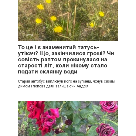
Життя
0
То це і є знаменитий татусь-
утікач? Що, закінчилися гроші? Чи
совість раптом прокинулася на
старості літ, коли нікому стало
подати склянку води
Старий автобус виплюнув його на зупинці, чхнув сизим
димом і поповз далі, залишаючи Андрія