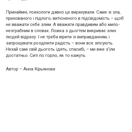
Принаймні, психологи давно це вирахували. Саме зі зла,
прихованого і підлого, витісненого в підсвідомість – щоб
не вважати себе злим. А вважати правдивим або мило-
незграбним в словах. Ложка з дьогтем викриває злих
людей відразу. І не треба вірити їх виправданням, і
запрошувати розділити радість – вони все зіпсують.
Нехай самі свій дьоготь їдять, спасибі, – ми вже з’їли
достатньо. Ситі по горло, як то кажуть.
Автор – Анна Кірьянова