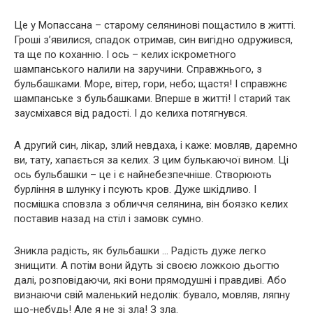
Це у Мопассана – старому селянинові пощастило в житті.
Гроші з’явилися, спадок отримав, син вигідно одружився,
та ще по коханню. І ось – келих іскрометного
шампанського налили на заручини. Справжнього, з
бульбашками. Море, вітер, гори, небо; щастя! І справжнє
шампанське з бульбашками. Вперше в житті! І старий так
заусміхався від радості. І до келиха потягнувся.
А другий син, лікар, злий невдаха, і каже: мовляв, даремно
ви, тату, хапається за келих. З цим булькаючої вином. Ці
ось бульбашки – це і є найнебезпечніше. Створюють
бурління в шлунку і псують кров. Дуже шкідливо. І
посмішка сповзла з обличчя селянина, він боязко келих
поставив назад на стіл і замовк сумно.
Зникла радість, як бульбашки … Радість дуже легко
знищити. А потім вони йдуть зі своєю ложкою дьогтю
далі, розповідаючи, які вони прямодушні і правдиві. Або
визнаючи свій маленький недолік: бувало, мовляв, ляпну
що-небудь! Але я не зі зла! З зла.