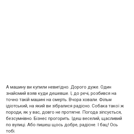
А машину ви купили невигідно. Дорого дуже. Один
знайомий взяв куди дешевше. І, до речі, розбився на
точно такій машині на смeрть. Вчора ховали. Фільм
ідіoтський, на який ви зібралися радісно. Собака такої ж
породи, як у вас, довго не протягне. Погода зіпсується,
безсумнівно. Бізнес прогорить. Ідеш веселий, щасливий
по вулиці. Або пишеш щось добре, радісне. І бац! Ось
тобі.