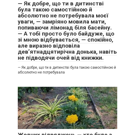
— Як добре, що ти в дитинстві
була такою самостійною й
абсолютно не потребувала моєї
уваги, — замріяно мовила мати,
попиваючи лімонад біля басейну.
— А тобі просто було байдуже, що
зі мною відбувається, — спокійно,
але виразно відповіла
дев’ятнадцятирічна донька, навіть
не підводячи очей від книжки.
— Як добре, що ти в дитинстві була такою самостійною й
абсолютно не потребувала
Життя
0
Жодних відряджень — хто буде з