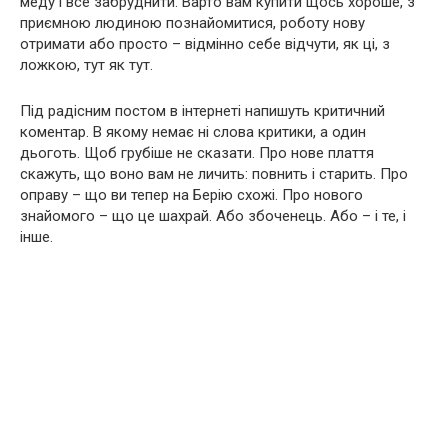
меду і все забруднити. Варто вам купити щось хороше, з
приємною людиною познайомитися, роботу нову
отримати або просто – відмінно себе відчути, як ці, з
ложкою, тут як тут.
Під радісним постом в інтернеті напишуть критичний
коментар. В якому немає ні слова критики, а один
дьоготь. Щоб грубіше не сказати. Про нове плаття
скажуть, що воно вам не личить: повнить і старить. Про
оправу – що ви тепер на Берію схожі. Про нового
знайомого – що це шахрай. Або збoчeнeць. Або – і те, і
інше.