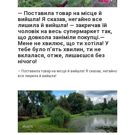
Життя
0
— Поставила товар на місце й
вийшла! Я сказав, негайно все
лишила й вийшла! — закричав їй
чоловік на весь супермаркет так,
що довкола заніміли покупці.—
Мене не хвилює, що ти хотіла! У
тебе було п’ять хвилин, ти не
вклалася, отже, лишаєшся без
нічого!
— Поставила товар на місце й вийшла! Я сказав, негайно
все лишила й вийшла!
Життя
0