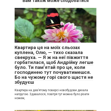
Вам також може сподобатися
Життя
0
Квартира ця на моїх сльозах
куплена, Олю, — тихо сказала
свекруха. — Я ж на неї півжиття
горбатилася, щоб Андрійку легше
було. Ти пам’ятай про це, коли
господинею тут почуватимешся.
Бо на чужому горі свого щастя не
збудуєш
Квартира на дев’ятому поверсі новобудови дихала
напругою. Здавалося, повітря тут можна було різати
ножем,