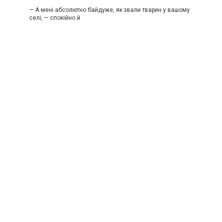
— А мені абсолютно байдуже, як звали тварин у вашому
селі, — спокійно й