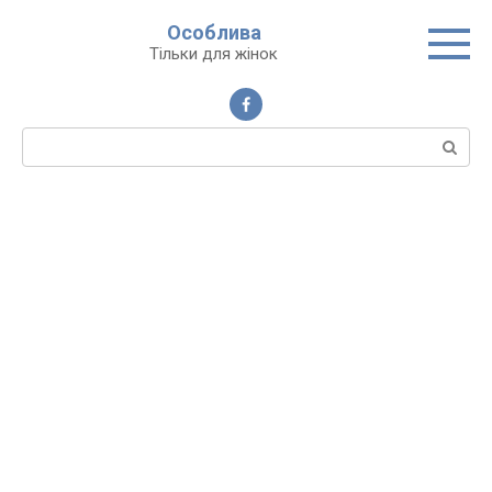
Перейти
Особлива
до
Тільки для жінок
вмісту
Пошук: