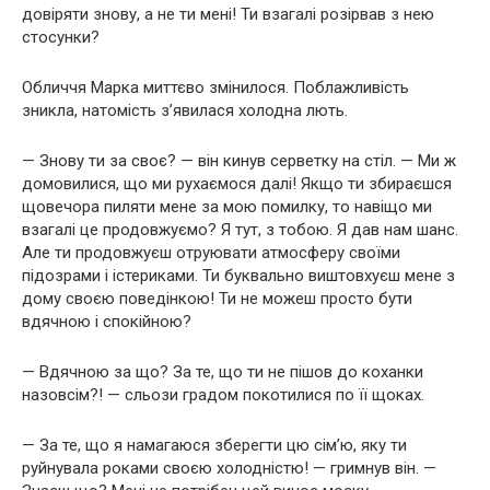
довіряти знову, а не ти мені! Ти взагалі розірвав з нею
стосунки?
Обличчя Марка миттєво змінилося. Поблажливість
зникла, натомість з’явилася холодна лють.
— Знову ти за своє? — він кинув серветку на стіл. — Ми ж
домовилися, що ми рухаємося далі! Якщо ти збираєшся
щовечора пиляти мене за мою помилку, то навіщо ми
взагалі це продовжуємо? Я тут, з тобою. Я дав нам шанс.
Але ти продовжуєш отруювати атмосферу своїми
підозрами і істериками. Ти буквально виштовхуєш мене з
дому своєю поведінкою! Ти не можеш просто бути
вдячною і спокійною?
— Вдячною за що? За те, що ти не пішов до коханки
назовсім?! — сльози градом покотилися по її щоках.
— За те, що я намагаюся зберегти цю сім’ю, яку ти
руйнувала роками своєю холодністю! — гримнув він. —