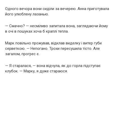
Одного вечора вони сиділи за вечерею. Анна приготувала
його улюблену лазанью.
— Смачно? — несміливо запитала вона, заглядаючи йому
в очі в пошуках хоча б краплі тепла.
Марк повільно прожував, відклав виделку і витер губи
серветкою. — Непогано. Трохи пересушила тісто. Але
загалом, прогрес є.
— Я старалася, — вона відчула, як до горла підступає
клубок. — Марку, я дуже стараюся.