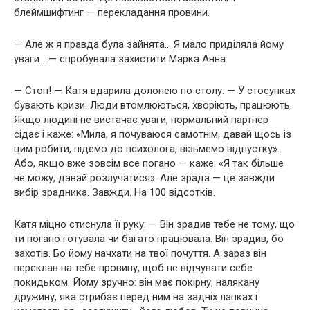
блеймшифтинг — перекладання провини.
— Але ж я правда була зайнята… Я мало приділяла йому
уваги… — спробувала захистити Марка Анна.
— Стоп! — Катя вдарила долонею по столу. — У стосунках
бувають кризи. Люди втомлюються, хворіють, працюють.
Якщо людині не вистачає уваги, нормальний партнер
сідає і каже: «Мила, я почуваюся самотнім, давай щось із
цим робити, підемо до психолога, візьмемо відпустку».
Або, якщо вже зовсім все погано — каже: «Я так більше
не можу, давай розлучатися». Але зрада — це завжди
вибір зрадника. Завжди. На 100 відсотків.
Катя міцно стиснула її руку: — Він зрадив тебе не тому, що
ти погано готувала чи багато працювала. Він зрадив, бо
захотів. Бо йому начхати на твої почуття. А зараз він
переклав на тебе провину, щоб не відчувати себе
покидьком. Йому зручно: він має покірну, налякану
дружину, яка стрибає перед ним на задніх лапках і