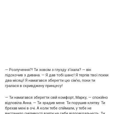
— Розлучення?! Ти зовсім з глузду з’їхала? — він
підскочив з дивана. — Я дав тобі шанс! Я терпів твої психи
два місяці! Я намагався зберегти цю сім’ю, поки ти
гралася в скривджену принцесу!
— Ти намагався зберегти свій комфорт, Марку, — спокійно
відповіла Анна. — Ти зрадив мене. Ти порушив клятву. Ти
брехав мені в очі. А коли тебе спіймали, у тебе не
вистачило сміливості взяти на себе відповідальність. Ти