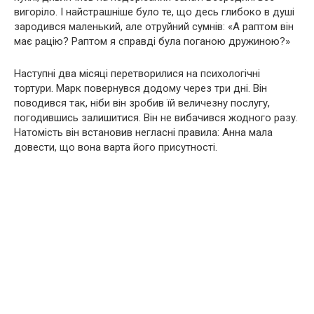
вигоріло. І найстрашніше було те, що десь глибоко в душі
зародився маленький, але отруйний сумнів: «А раптом він
має рацію? Раптом я справді була поганою дружиною?»
Наступні два місяці перетворилися на психологічні
тортури. Марк повернувся додому через три дні. Він
поводився так, ніби він зробив їй величезну послугу,
погодившись залишитися. Він не вибачився жодного разу.
Натомість він встановив негласні правила: Анна мала
довести, що вона варта його присутності.