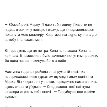
— Збирай речі, Марку. Я даю тобі годину. Якщо ти не
підеш, я викличу поліцію і скажу, що ти відмовляєшся
покинути мою квартиру. Квартира, нагадую, куплена до
шлюбу і належить мені.
Він зрозумів, що це не гра. Вона не плакала. Вона не
кричала. Її неможливо було зачепити почуттям провини,
бо вона нарешті скинула його з себе.
Наступна година пройшла в напруженій тиші, яка
переривалася лише гуркотом шухляд і злим сопінням
Марка. Він кидав речі у валізи, періодично намагаючись
щось сказати уїдливе: — Сподіваюся, твої плінтуси і
шпалери зігріють тебе вночі… — Ти руйнуєш все своїми
руками…