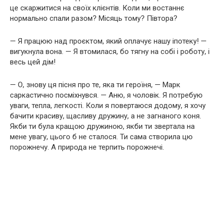
це скаржитися на своїх клієнтів. Коли ми востаннє
нормально спали разом? Місяць тому? Півтора?
— Я працюю над проєктом, який оплачує нашу іпотеку! —
вигукнула вона. — Я втомилася, бо тягну на собі і роботу, і
весь цей дім!
— О, знову ця пісня про те, яка ти героїня, — Марк
саркастично посміхнувся. — Аню, я чоловік. Я потребую
уваги, тепла, легкості. Коли я повертаюся додому, я хочу
бачити красиву, щасливу дружину, а не загнаного коня.
Якби ти була кращою дружиною, якби ти звертала на
мене увагу, цього б не сталося. Ти сама створила цю
порожнечу. А природа не терпить порожнечі.