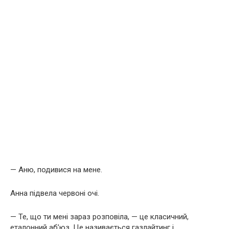
— Аню, подивися на мене.
Анна підвела червоні очі.
— Те, що ти мені зараз розповіла, — це класичний,
еталонний аб’юз. Це називається газлайтинг і