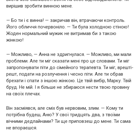
вирішив зробити винною мене.
— Бо ти і є винна! — закричав він, втрачаючи контроль.
Його обличчя почервоніло. — Ти була холодною стіною!
Жоден нормальний мужик не витримав би з такою
жінкою!
— Можливо, — Анна не здригнулася. — Можливо, ми мали
проблеми. Але ти міг сказати мені про це словами. Ти міг
запропонувати піти до сімейного терапевта. Ти міг, врешті-
решт, подати на розлучення і чесно піти. Але ти обрав
брехати і спати з іншою жінкою. Це твій вибір, Марку. Твій
бруд. Не мій. І я більше не збираюся нести твою провину
на своїх плечах.
Він засміявся, але сміх був нервовим, злим. — Кому ти
потрібна будеш, Аню? У свої тридцять два, з твоїми
вічними дедлайнами? Ти ще приповзеш до мене. Ти сама
не впораєшся.