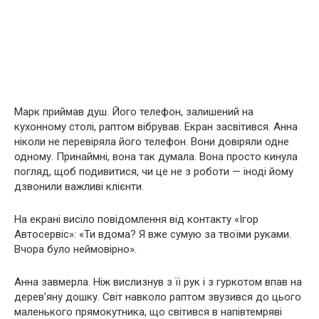
Марк приймав душ. Його телефон, залишений на
кухонному столі, раптом вібрував. Екран засвітився. Анна
ніколи не перевіряла його телефон. Вони довіряли одне
одному. Принаймні, вона так думала. Вона просто кинула
погляд, щоб подивитися, чи це не з роботи — іноді йому
дзвонили важливі клієнти.
На екрані висіло повідомлення від контакту «Ігор
Автосервіс»: «Ти вдома? Я вже сумую за твоїми руками.
Вчора було неймовірно».
Анна завмерла. Ніж вислизнув з її рук і з гуркотом впав на
дерев’яну дошку. Світ навколо раптом звузився до цього
маленького прямокутника, що світився в напівтемряві