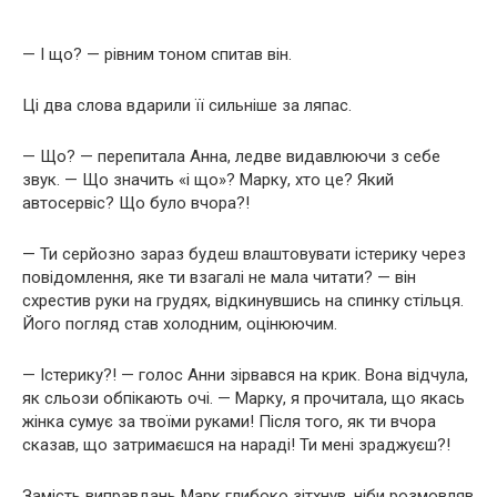
— І що? — рівним тоном спитав він.
Ці два слова вдарили її сильніше за ляпас.
— Що? — перепитала Анна, ледве видавлюючи з себе
звук. — Що значить «і що»? Марку, хто це? Який
автосервіс? Що було вчора?!
— Ти серйозно зараз будеш влаштовувати істерику через
повідомлення, яке ти взагалі не мала читати? — він
схрестив руки на грудях, відкинувшись на спинку стільця.
Його погляд став холодним, оцінюючим.
— Істерику?! — голос Анни зірвався на крик. Вона відчула,
як сльози обпікають очі. — Марку, я прочитала, що якась
жінка сумує за твоїми руками! Після того, як ти вчора
сказав, що затримаєшся на нараді! Ти мені зраджуєш?!
Замість виправдань Марк глибоко зітхнув, ніби розмовляв