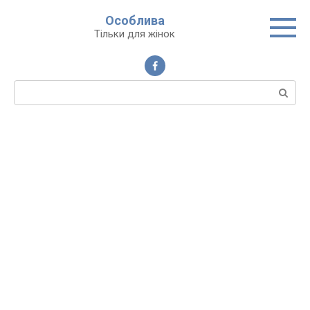
Перейти
Особлива
до
Тільки для жінок
вмісту
Пошук: