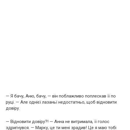
— Я бачу, Аню, бачу, — він поблажливо поплескав її по
руці. — Але однієї лазаньї недостатньо, щоб відновити
довіру.
— Відновити довіру?! — Анна не витримала, її голос
здригнувся. — Марку, це ти мені зрадив! Це я маю тобі