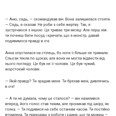
— Аню, сядь, — скомандував він. Вона залишилася стояти.
— Сядь, я сказав. Не роби з себе жертву. Так, я
зустрічаюся з іншою. Це триває три місяці. Але перш ніж
ти почнеш бити посуд і кричати, що я монстр, давай
подивимося правді в очі.
Анна опустилася на стілець, бо ноги її більше не тримали.
Сльози текли по щоках, але вона не могла відвести від
нього погляду. Це був не її чоловік. Це був чужий,
жорстокий чоловік.
— Якій правді? Ти зрадив мене. Ти брехав мені, дивлячись
в очі!
— А ти не думала, чому це сталося? — він нахилився
вперед, його голос став тихим, але проникав під шкіру, як
голка. — Ти подивися на себе останнім часом. Ти постійно
втомлена. Ти приходиш з роботи і єдине, що ти можеш —