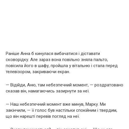
Раніше Анна б кинулася вибачатися і діставати
сковорідку. Але зараз вона повільно зняла пальто,
повісила його в шафу, пройшла у вітальню і стала перед
телевізором, закриваючи екран.
— Відійди, Аню, там небезпечний момент, — роздратовано
сказав він, намагаючись зазирнути за неї.
— Наш небезпечний момент вже минув, Марку. Ми
закінчили, — її голос був настільки спокійним і твердим,
що він нарешті перевів погляд на неї.