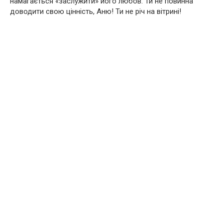
намагається «заслужити» його любов. Ти не повинна
доводити свою цінність, Аню! Ти не річ на вітрині!