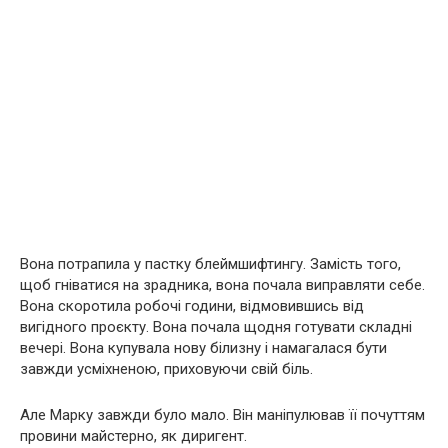
Вона потрапила у пастку блеймшифтингу. Замість того,
щоб гніватися на зрадника, вона почала виправляти себе.
Вона скоротила робочі години, відмовившись від
вигідного проєкту. Вона почала щодня готувати складні
вечері. Вона купувала нову білизну і намагалася бути
завжди усміхненою, приховуючи свій біль.
Але Марку завжди було мало. Він маніпулював її почуттям
провини майстерно, як диригент.