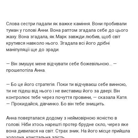
Слова сестри падали як важке каміння. Вони пробивали
туман у голові Анни. Вона раптом згадала себе до цього
жаху. Вона згадала, як Марк завжди любив, щоб світ
крутився навколо нього. Згадала всі його дрібні
маніпуляції ще до зради.
— Він змушує мене відчувати себе божевільною… —
прошепотіла Анна.
— Бо це його стратегія. Поки ти відчуваєш себе винною,
ти не підеш від нього і не виставиш його за двері. Він
контролює тебе через почуття провини, — сказала Катя.
— Прокидайся, дівчинко. Бо він тебе знищить.
Анна поверталася додому з неймовірною ясністю в
голові. Ніби хтось нарешті протер брудне скло, через яке
вона дивилася на світ. Страх зник. На його місце прийшла
холодна, кристальна злість.