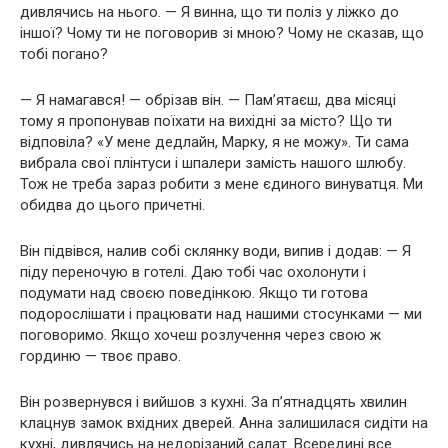
дивлячись на нього. — Я винна, що ти поліз у ліжко до
іншої? Чому ти не поговорив зі мною? Чому не сказав, що
тобі погано?
— Я намагався! — обрізав він. — Пам’ятаєш, два місяці
тому я пропонував поїхати на вихідні за місто? Що ти
відповіла? «У мене дедлайн, Марку, я не можу». Ти сама
вибрала свої плінтуси і шпалери замість нашого шлюбу.
Тож не треба зараз робити з мене єдиного винуватця. Ми
обидва до цього причетні.
Він підвівся, налив собі склянку води, випив і додав: — Я
піду переночую в готелі. Даю тобі час охолонути і
подумати над своєю поведінкою. Якщо ти готова
подорослішати і працювати над нашими стосунками — ми
поговоримо. Якщо хочеш розлучення через свою ж
гординю — твоє право.
Він розвернувся і вийшов з кухні. За п’ятнадцять хвилин
клацнув замок вхідних дверей. Анна залишилася сидіти на
кухні, дивлячись на недорізаний салат. Всередині все