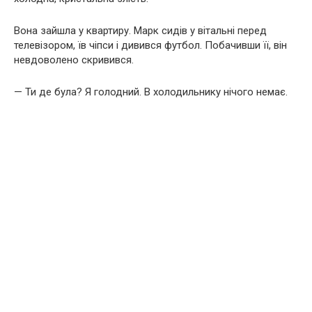
Вона зайшла у квартиру. Марк сидів у вітальні перед
телевізором, їв чіпси і дивився футбол. Побачивши її, він
невдоволено скривився.
— Ти де була? Я голодний. В холодильнику нічого немає.