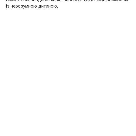
із нерозумною дитиною.