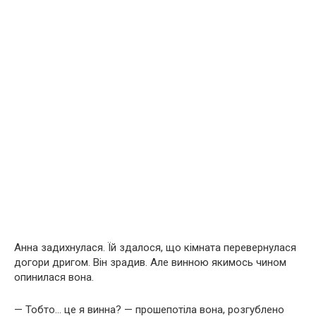
Анна задихнулася. Їй здалося, що кімната перевернулася
догори дригом. Він зрадив. Але винною якимось чином
опинилася вона.
— Тобто… це я винна? — прошепотіла вона, розгублено