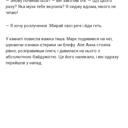
— Знову починається? — він закотив очі. — Що цього
разу? Яка муха тебе вкусила? Я сиджу вдома, нікого не
чіпаю!
— Я хочу розлучення. Збирай свої речі і йди геть.
У кімнаті повисла важка тиша. Марк подивився на неї,
шукаючи ознаки істерики чи блефу. Але Анна стояла
рівно, розправивши плечі, і дивилася на нього з
абсолютною байдужістю. Це його налякало, і він одразу
перейшов у напад.