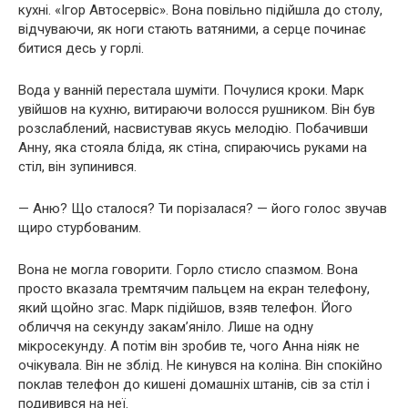
кухні. «Ігор Автосервіс». Вона повільно підійшла до столу,
відчуваючи, як ноги стають ватяними, а серце починає
битися десь у горлі.
Вода у ванній перестала шуміти. Почулися кроки. Марк
увійшов на кухню, витираючи волосся рушником. Він був
розслаблений, насвистував якусь мелодію. Побачивши
Анну, яка стояла бліда, як стіна, спираючись руками на
стіл, він зупинився.
— Аню? Що сталося? Ти порізалася? — його голос звучав
щиро стурбованим.
Вона не могла говорити. Горло стисло спазмом. Вона
просто вказала тремтячим пальцем на екран телефону,
який щойно згас. Марк підійшов, взяв телефон. Його
обличчя на секунду закам’яніло. Лише на одну
мікросекунду. А потім він зробив те, чого Анна ніяк не
очікувала. Він не зблід. Не кинувся на коліна. Він спокійно
поклав телефон до кишені домашніх штанів, сів за стіл і
подивився на неї.