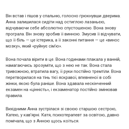
Він встав і пішов у спальню, голосно грюкнувши дверима.
Анна залишилася сидіти над остиглою лазаньєю,
відчуваючи себе абсолютно спустошеною. Вона знову
програла. Він знову зробив її винною. Змусив її відчувати,
що її біль — це істерика, а її законні питання — це «винос
мозку», який «руйнує сім’ю».
Вона почала вірити в це. Вона годинами плакала у ванній,
намагаючись зрозуміти, що з нею не так. Вона стала
тривожною, втратила вагу, її руки постійно тремтіли. Вона
перетворилася на тінь тієї яскравої, впевненої в собі
жінки, якою була раніше. Вона здавала нескінченний
екзамен на «цінність», і екзаменатор постійно змінював
правила.
Вихідними Анна зустрілася зі своєю старшою сестрою,
Катею, у кав’ярні. Катя, психотерапевт за освітою, давно
помічала, що з Анною щось коїться.