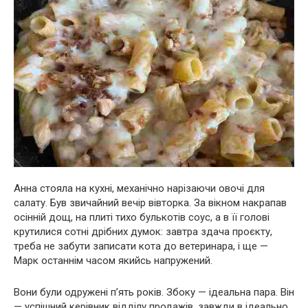
Анна стояла на кухні, механічно нарізаючи овочі для
салату. Був звичайний вечір вівторка. За вікном накрапав
осінній дощ, на плиті тихо булькотів соус, а в її голові
крутилися сотні дрібних думок: завтра здача проєкту,
треба не забути записати кота до ветеринара, і ще —
Марк останнім часом якийсь напружений.
Вони були одружені п’ять років. Збоку — ідеальна пара. Він
— успішний керівник відділу продажів, завжди в ідеально