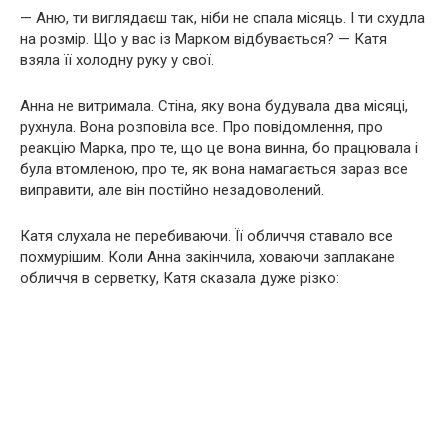
— Аню, ти виглядаєш так, ніби не спала місяць. І ти схудла
на розмір. Що у вас із Марком відбувається? — Катя
взяла її холодну руку у свої.
Анна не витримала. Стіна, яку вона будувала два місяці,
рухнула. Вона розповіла все. Про повідомлення, про
реакцію Марка, про те, що це вона винна, бо працювала і
була втомленою, про те, як вона намагається зараз все
виправити, але він постійно незадоволений.
Катя слухала не перебиваючи. Її обличчя ставало все
похмурішим. Коли Анна закінчила, ховаючи заплакане
обличчя в серветку, Катя сказала дуже різко: