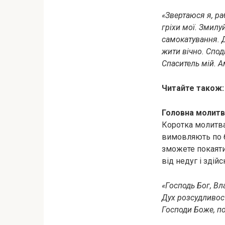
«Звертаюся я, раб
гріхи мої. Змилу
самокaтyвання. Д
жити вічно. Спо
Спаситель мій. А
Читайте також
Головна молитв
Коротка молитва
вимовляють по б
зможете покаятис
від недуг і здійс
«Господь Бог, Вл
Дyх розсудливості
Господи Боже, по