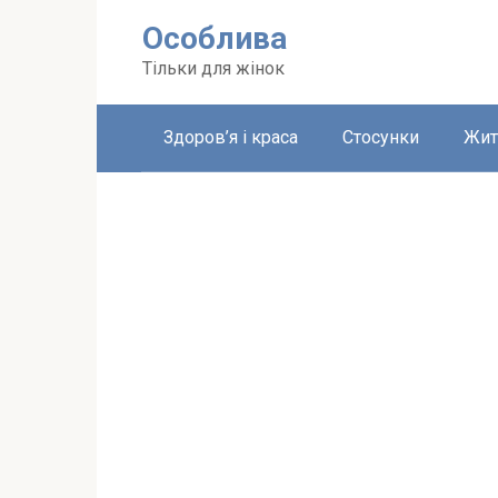
Перейти
Особлива
до
вмісту
Тільки для жінок
Здоров’я і краса
Стосунки
Жит