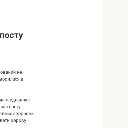
 посту
мований не
творилася в
ягти єднання з
 час посту
товних звернень
увати церкву і