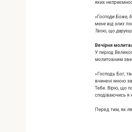
яких неприємнос
«Господи Боже, б
мене від злих пом
Твою, що даруєш 
Вечірня молитва
У період Велико
молитовним зве
«Господь Бог, тв
вчинені мною за 
Тебе. Вірю, що 
сподіваючись я н
Перед тим, як ля