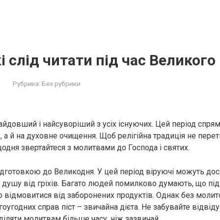
і слід читати під час Великого
Рубрика:
Без рубрики
найдовший і найсуворіший з усіх існуючих. Цей період спря
е, а й на духовне очищення. Щоб релігійна традиція не пере
щодня звертайтеся з молитвами до Господа і святих.
підготовкою до Великодня. У цей період віруючі можуть дос
и душу від гріхів. Багато людей помилково думають, що під
о відмовитися від заборонених продуктів. Однак без моли
гоугодних справ пiст – звичайна дієта. Не забувайте відвід
діляти молитвам більше часу, ніж зазвичай.