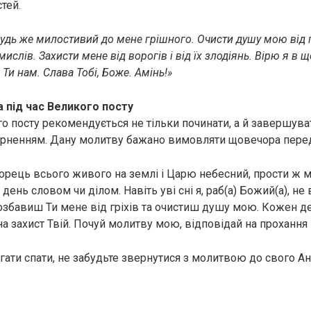
тей.
удь же милостивий до мене грішного. Очисти дyшу мою від г
ислів. Захисти мене від ворогів і від їх злодіянь. Вірю я в щ
Ти нам. Слава Тобі, Боже. Амінь!»
 під час Великого посту
го посту рекомендується не тільки починати, а й завершува
рненням. Дану молитву бажано вимовляти щовечора перед
орець всього живого на землі і Царю небесний, прости ж ме
день словом чи ділом. Навіть уві сні я, раб(а) Божий(a), не
позбавиш Ти мене від гріхів та очистиш дyшу мою. Кожен д
а захист Твій. Почуй молитву мою, відповідай на прохання 
гати спати, не забудьте звернутися з молитвою до свого Ан