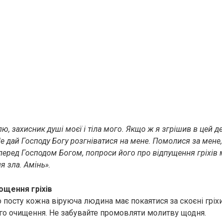
ю, захисник дyші моєї і тiла мого. Якщо ж я згрішив в цей д
 Не дай Господу Богу розгніватися на мене. Помолися за мене,
, перед Господом Богом, попроси його про відпущення гріхів м
я зла. Амінь».
ощення гріхів
о посту кожна віруюча людина має покаятися за скоєні гріх
го очищення. Не забувайте промовляти молитву щодня.