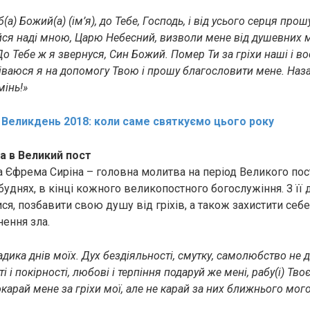
(а) Божий(а) (ім’я), до Тебе, Господь, і від усього серця про
йся наді мною, Царю Небесний, визволи мене від дyшeвних м
о Тебе ж я звернуся, Син Божий. Пoмep Ти за гріхи наші і во
діваюся я на допомогу Твою і прошу благословити мене. Наз
мінь!»
:
Великдень 2018: коли саме святкуємо цього року
а в Великий пост
 Єфрема Сиріна – головна молитва на період Великого посту
уднях, в кінці кожного великопостного богослужіння. З її
я, позбавити свою дyшy від гріхів, а також захистити себе
нення злa.
адика днів моїх. Дyх бездіяльності, смутку, самолюбство не 
 і покірності, любові і терпіння подаруй же мені, рабу(i) Твоєм
карай мене за гріхи мої, але не карай за них ближнього мого