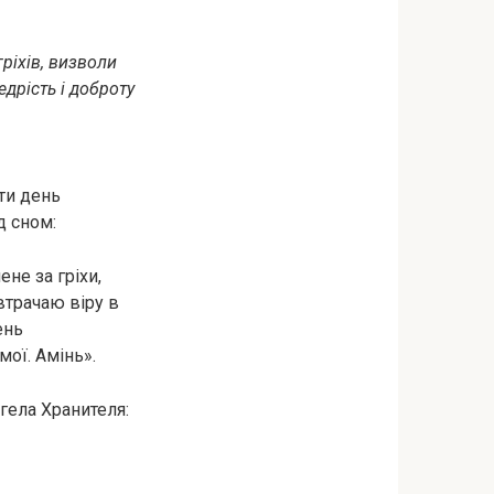
ріхів, визволи
едрість і доброту
ти день
 сном:
не за гріхи,
 втрачаю віру в
ень
мої. Амінь».
гела Хранителя: