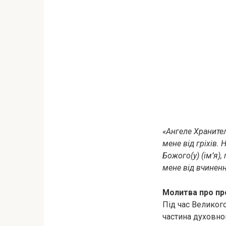
«Ангеле Хранител
мене від гріхів.
Божого(y) (ім’я)
мене від вчиненн
Молитва про пр
Під час Великог
частина духовно