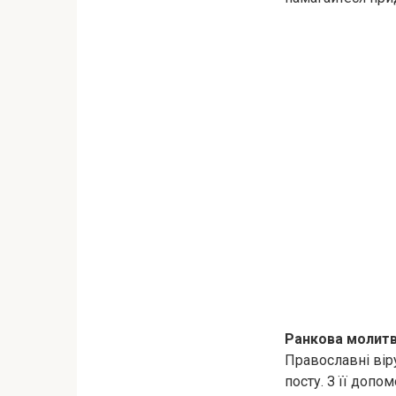
Ранкова молитв
Православні вір
посту. З її допо