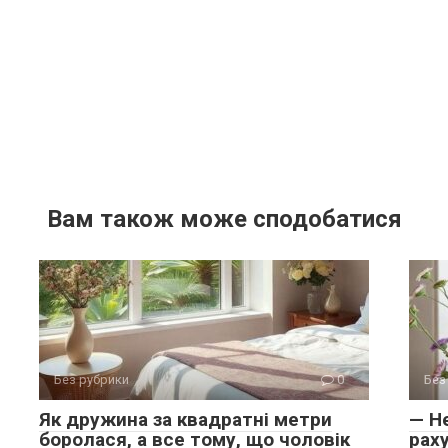
Вам також може сподобатися
Без рубрики
0
Без
Як дружина за квадратні метри
— Н
боролася, а все тому, що чоловік
раху