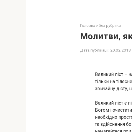
Головна
»
Без рубрики
Молитви, як
Дата публікації:
20.02.2018
Великий піст – 
тільки на тілесн
звичайну дієту, 
Великий піст є 
Богом і очистит
необхідно прост
та здійснення бо
намагайтеся при