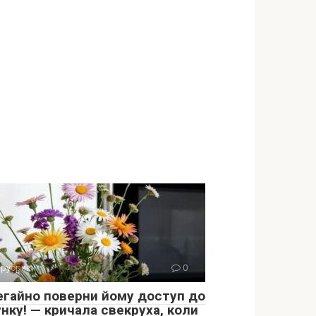
 рубрики
0
егайно поверни йому доступ до
нку! — кричала свекруха, коли