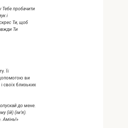
шу Тебе пробачити
yк і
скрес Ти, щоб
авжди Ти
. Її
 допомогою ви
 і своїх близьких
допускай до мене.
у (їй) (ім’я).
. Амінь!»