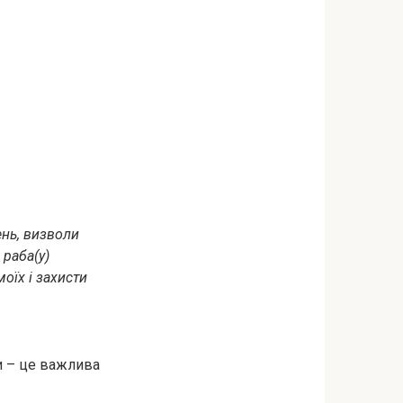
ень, визволи
 раба(у)
оїх і захисти
и – це важлива