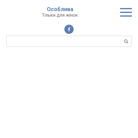
Перейти
Особлива
до
Тільки для жінок
вмісту
Пошук: