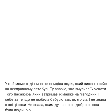
У цей момент дівчина ненавиділа водія, який виїхав в рейс
на несправному автобусі. Ту аварію, яка змусила їх чекати.
Того пасажира, який затримав їх майже на півгодини. І
себе за те, що не любила бабусю так, як могла. І не знала
її всі ці роки. Не знала, яким душевною і доброю вона
була людиною.