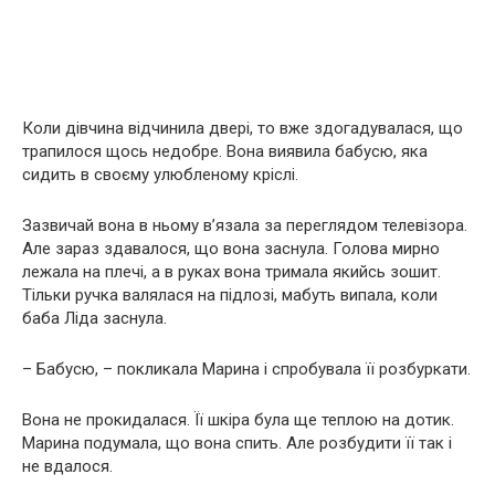
Коли дівчина відчинила двері, то вже здогадувалася, що
трапилося щось недобре. Вона виявила бабусю, яка
сидить в своєму улюбленому кріслі.
Зазвичай вона в ньому в’язала за переглядом телевізора.
Але зараз здавалося, що вона заснула. Голова мирно
лежала на плечі, а в руках вона тримала якийсь зошит.
Тільки ручка валялася на підлозі, мабуть випала, коли
баба Ліда заснула.
– Бабусю, – покликала Марина і спробувала її розбуркати.
Вона не прокидалася. Її шкіра була ще теплою на дотик.
Марина подумала, що вона спить. Але розбудити її так і
не вдалося.