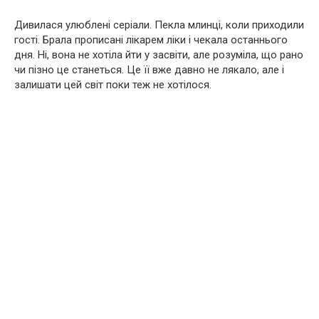
Дивилася улюблені серіали. Пекла млинці, коли приходили
гості. Брала прописані лікарем ліки і чекала останнього
дня. Ні, вона не хотіла йти у засвіти, але розуміла, що рано
чи пізно це станеться. Це її вже давно не лякало, але і
залишати цей світ поки теж не хотілося.