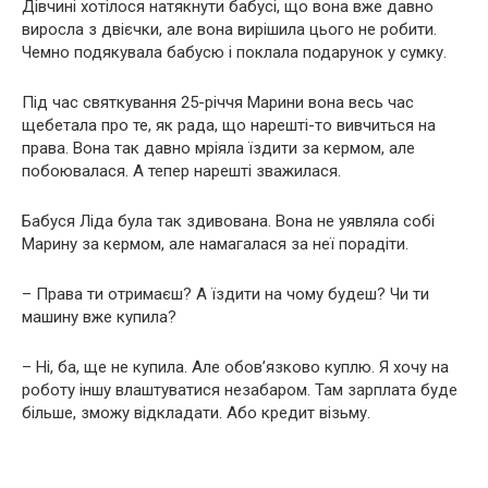
Дівчині хотілося натякнути бабусі, що вона вже давно
виросла з двієчки, але вона вирішила цього не робити.
Чемно подякувала бабусю і поклала подарунок у сумку.
Під час святкування 25-річчя Марини вона весь час
щебетала про те, як рада, що нарешті-то вивчиться на
права. Вона так давно мріяла їздити за кермом, але
побоювалася. А тепер нарешті зважилася.
Бабуся Ліда була так здивована. Вона не уявляла собі
Марину за кермом, але намагалася за неї порадіти.
– Права ти отримаєш? А їздити на чому будеш? Чи ти
машину вже купила?
– Ні, ба, ще не купила. Але обов’язково куплю. Я хочу на
роботу іншу влаштуватися незабаром. Там зарплата буде
більше, зможу відкладати. Або кредит візьму.