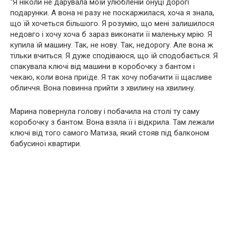
“Я ніколи не дарувала моїй улюбленій онуці дорогі
подарунки. А вона ні разу не поскаржилася, хоча я знала,
що їй хочеться більшого. Я розумію, що мені залишилося
недовго і хочу хоча б зараз виконати її маленьку мрію. Я
купила їй машину. Так, не нову. Так, недорогу. Але вона ж
тільки вчиться. Я дуже сподіваюся, що їй сподобається. Я
спакувала ключі від машини в коробочку з бантом і
чекаю, коли вона приїде. Я так хочу побачити її щасливе
обличчя. Вона повинна прийти з хвилину на хвилину.
Марина повернула голову і побачила на столі ту саму
коробочку з бантом. Вона взяла її і відкрила. Там лежали
ключі від того самого Матиза, який стояв під балконом
бабусиної квартири.