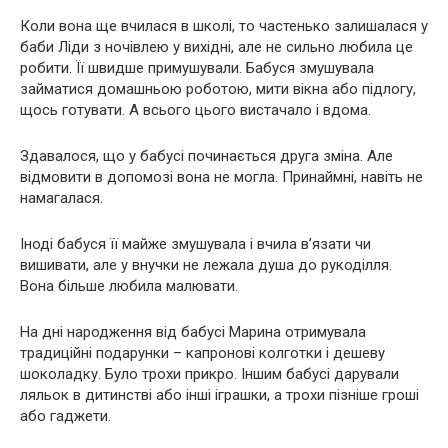
Коли вона ще вчилася в школі, то частенько залишалася у
баби Ліди з ночівлею у вихідні, але не сильно любила це
робити. Її швидше примушували. Бабуся змушувала
займатися домашньою роботою, мити вікна або підлогу,
щось готувати. А всього цього вистачало і вдома.
Здавалося, що у бабусі починається друга зміна. Але
відмовити в допомозі вона не могла. Принаймні, навіть не
намагалася.
Іноді бабуся її майже змушувала і вчила в’язати чи
вишивати, але у внучки не лежала душа до рукоділля.
Вона більше любила малювати.
На дні народження від бабусі Марина отримувала
традиційні подарунки – капронові колготки і дешеву
шоколадку. Було трохи прикро. Іншим бабусі дарували
ляльок в дитинстві або інші іграшки, а трохи пізніше гроші
або гаджети.