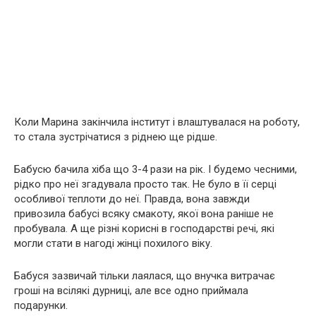
Коли Марина закінчила інститут і влаштувалася на роботу,
то стала зустрічатися з ріднею ще рідше.
Бабусю бачила хіба що 3-4 рази на рік. І будемо чесними,
рідко про неї згадувала просто так. Не було в її серці
особливої ​​теплоти до неї. Правда, вона завжди
привозила бабусі всяку смакоту, якої вона раніше не
пробувала. А ще різні корисні в господарстві речі, які
могли стати в нагоді жінці похилого віку.
Бабуся зазвичай тільки лаялася, що внучка витрачає
гроші на всілякі дурниці, але все одно приймала
подарунки.