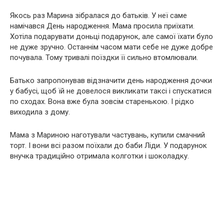
Якось раз Марина зібралася до батьків. У неї саме
намічався День народження. Мама просила приїхати.
Хотіла подарувати доньці подарунок, але самої їхати було
не дуже зручно. Останнім часом мати себе не дуже добре
почувала. Тому тривалі поїздки її сильно втомлювали.
Батько запропонував відзначити день народження дочки
у бабусі, щоб їй не довелося викликати таксі і спускатися
по сходах. Вона вже була зовсім старенькою. І рідко
виходила з дому.
Мама з Мариною наготували частувань, купили смачний
торт. І вони всі разом поїхали до баби Ліди. У подарунок
внучка традиційно отримала колготки і шоколадку.