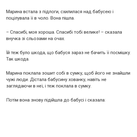
Марина встала з підлоги, схилилася над бабусею і
поцілувала її в чоло. Вона пішла.
– Спасибі, моя хороша. Спасибі тобі велике! – сказала
внучка зі сльозами на очах.
Їй теж було шкода, що бабуся зараз не бачить її посмішку.
Так шкода.
Марина поклала зошит собі в сумку, щоб його не знайшли
чужі люди. Дістала бабусину хованку, навіть не
заглядаючи в неї, і теж поклала в сумку.
Потім вона знову підійшла до бабусі і сказала: