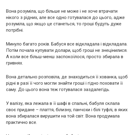
Вона розуміла, що більше не може і не хоче втрачати
нікого з рідних, але все одно готувалася до цього, адже
розуміла, що якщо це станеться, то гроші будуть дуже
потрібні.
Минуло багато років. Бабуся все відкладала і відкладала.
Потім почала купувати долари, щоб гроші не знецінилися.
А коли все більш-менш заспокоїлося, просто збирала в
гривнях.
Вона детально розповіла, де знаходиться її хованка, щоб
рідні в разі її чого могли знайти гроші і гідно поховати її
саму. До цього вона теж готувалася заздалегідь.
У валізу, яка лежала в її шафі в спальні, бабуля склала
своє придане – плаття, білизну, панчохи і білі туфлі, в яких
вона збиралася вирушити на той світ. Вона продумала
практично все.