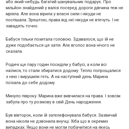
або який-небудь багатий шанувальник подарує. Про
мільйон знайдений у валізі посеред дороги дівчина теж не
мріяла. Але вона вірила у власні сили і нікуди не
поспішала. Зрештою, права від неї нікуди не втечуть. І не
завадять точно.
Бабуся тільки похитала головою. Здавалося, що їй не
дуже подобається ця затія. Але вголос вона нічого не
сказала.
Родичі ще пару годин посиділи у бабусі, а коли всі
наїлися, то стали збиратися додому. Тепло попрощалися
з нею і вирушили геть. А на наступний день Марина
поїхала до себе додому.
Минуло півроку. Марина вже вивчилася на права. І зовсім
забула про ту розмову в свій День народження.
Був вівторок, коли їй зателефонувала бабуся. Зазвичай
вона ніколи не дзвонила внучці. Хіба що в окремих
випадках. Якщо вони не могли побачитися на якесь