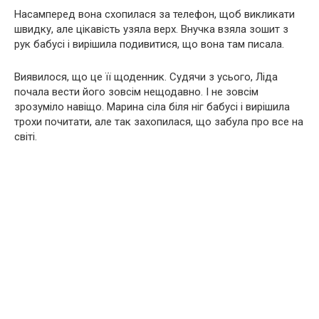
Насамперед вона схопилася за телефон, щоб викликати
швидку, але цікавість узяла верх. Внучка взяла зошит з
рук бабусі і вирішила подивитися, що вона там писала.
Виявилося, що це її щоденник. Судячи з усього, Ліда
почала вести його зовсім нещодавно. І не зовсім
зрозуміло навіщо. Марина сіла біля ніг бабусі і вирішила
трохи почитати, але так захопилася, що забула про все на
світі.