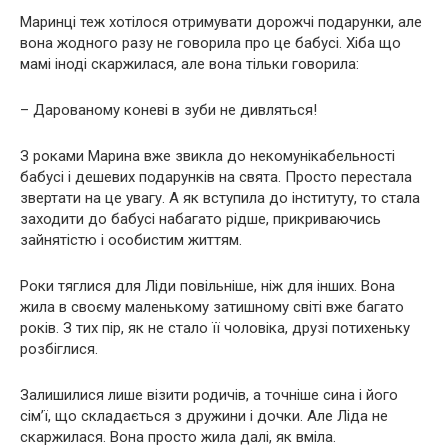
Маринці теж хотілося отримувати дорожчі подарунки, але
вона жодного разу не говорила про це бабусі. Хіба що
мамі іноді скаржилася, але вона тільки говорила:
– Дарованому коневі в зуби не дивляться!
З роками Марина вже звикла до некомунікабельності
бабусі і дешевих подарунків на свята. Просто перестала
звертати на це увагу. А як вступила до інституту, то стала
заходити до бабусі набагато рідше, прикриваючись
зайнятістю і особистим життям.
Роки тяглися для Ліди повільніше, ніж для інших. Вона
жила в своєму маленькому затишному світі вже багато
років. З тих пір, як не стало її чоловіка, друзі потихеньку
розбіглися.
Залишилися лише візити родичів, а точніше сина і його
сім’ї, що складається з дружини і дочки. Але Ліда не
скаржилася. Вона просто жила далі, як вміла.