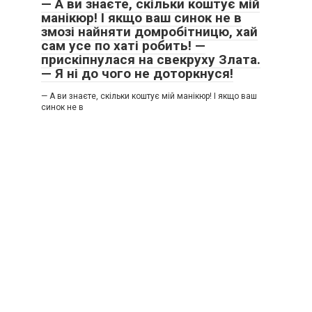
— А ви знаєте, скільки коштує мій
манікюр! І якщо ваш синок не в
змозі найняти домробітницю, хай
сам усе по хаті робить! —
прискіпнулася на свекруху Злата.
— Я ні до чого не доторкнуся!
— А ви знаєте, скільки коштує мій манікюр! І якщо ваш
синок не в