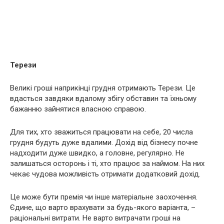
Терези
Великі гроші наприкінці грудня отримають Терези. Це
вдасться завдяки вдалому збігу обставин та їхньому
бажанню зайнятися власною справою.
Для тих, хто зважиться працювати на себе, 20 числа
грудня будуть дуже вдалими. Дохід від бізнесу почне
надходити дуже швидко, а головне, регулярно. Не
залишаться осторонь і ті, хто працює за наймом. На них
чекає чудова можливість отримати додатковий дохід.
Це може бути премія чи інше матеріальне заохочення.
Єдине, що варто врахувати за будь-якого варіанта, –
раціональні витрати. Не варто витрачати гроші на