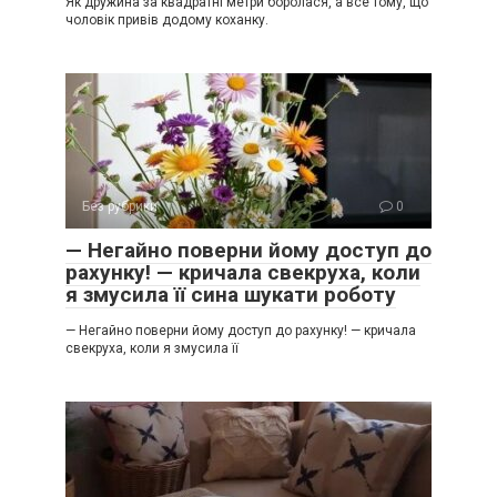
Як дружина за квадратні метри боролася, а все тому, що
чоловік привів додому коханку.
Без рубрики
0
— Негайно поверни йому доступ до
рахунку! — кричала свекруха, коли
я змусила її сина шукати роботу
— Негайно поверни йому доступ до рахунку! — кричала
свекруха, коли я змусила її