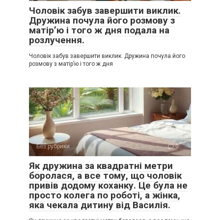
Чоловік забув завершити виклик.
Дружина почула його розмову з
матір’ю і того ж дня подала на
розлучення.
Чоловік забув завершити виклик. Дружина почула його
розмову з матір’ю і того ж дня
Без рубрики
0
Як дружина за квадратні метри
боролася, а все тому, що чоловік
привів додому коханку. Це була не
просто колега по роботі, а жінка,
яка чекала дитину від Василія.