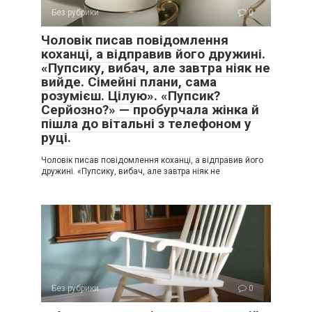
Без рубрики
0
Чоловік писав повідомлення
коханці, а відправив його дружині.
«Пупсику, вибач, але завтра ніяк не
вийде. Сімейні плани, сама
розумієш. Цілую». «Пупсик?
Серйозно?» — пробурчала жінка й
пішла до вітальні з телефоном у
руці.
Чоловік писав повідомлення коханці, а відправив його
дружині. «Пупсику, вибач, але завтра ніяк не
Без рубрики
0