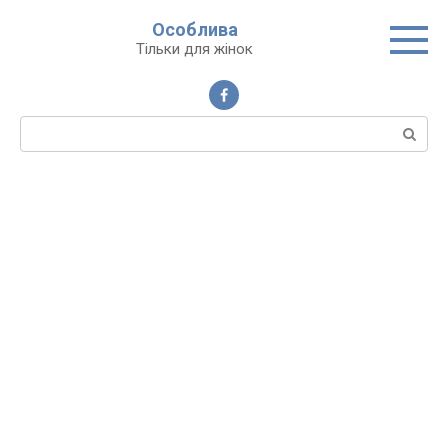
Перейти
Особлива
до
Тільки для жінок
вмісту
Пошук: