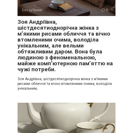
Без рубрики
0
Зоя Андріївна,
шістдесятиоднорічна жінка з
м’якими рисами обличчя та вічно
втомленими очима, володіла
унікальним, але вельми
обтяжливим даром. Вона була
людиною з феноменальною,
майже комп’ютерною пам’яттю на
чужі потреби.
Зоя Андріївна, шістдесятиоднорічна жінка з м’якими
рисами обличчя та вічно втомленими очима, володіла
унікальним,