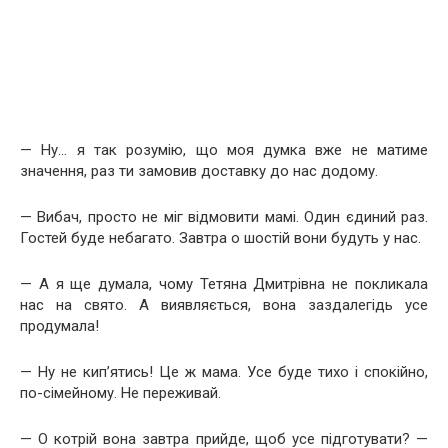
— Ну… я так розумію, що моя думка вже не матиме
значення, раз ти замовив доставку до нас додому.
— Вибач, просто не міг відмовити мамі. Один єдиний раз.
Гостей буде небагато. Завтра о шостій вони будуть у нас.
— А я ще думала, чому Тетяна Дмитрівна не покликала
нас на свято. А виявляється, вона заздалегідь усе
продумала!
— Ну не кип’ятись! Це ж мама. Усе буде тихо і спокійно,
по-сімейному. Не переживай.
— О котрій вона завтра прийде, щоб усе підготувати? —