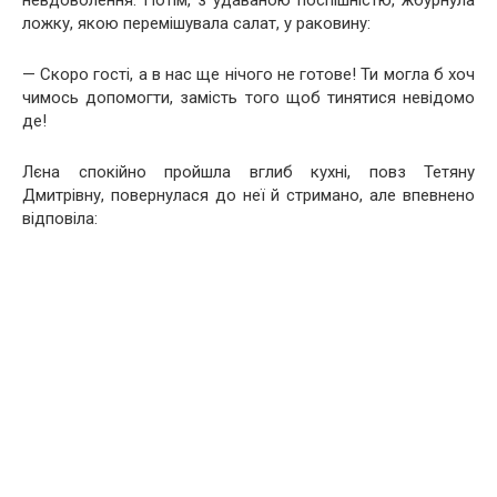
ложку, якою перемішувала салат, у раковину:
— Скоро гості, а в нас ще нічого не готове! Ти могла б хоч
чимось допомогти, замість того щоб тинятися невідомо
де!
Лєна спокійно пройшла вглиб кухні, повз Тетяну
Дмитрівну, повернулася до неї й стримано, але впевнено
відповіла: