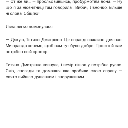
— От же ви… — просльозившись, пробурмотіла вона. — Ну
що я за нісенітниці там говорила… Вибач, Лєночко. Більше
ні слова. Обіцяю!
Лєна легко всміхнулася:
— Дякую, Тетяно Дмитрівно. Це справді важливо для нас.
Ми правда хочемо, щоб вам тут було добре. Просто й нам
потрібен свій простір.
Тетяна Дмитрівна кивнула, і вечір пішов у потрібне русло.
Сміх, спогади та домашня їжа зробили свою справу —
свято вийшло душевним і зворушливим.