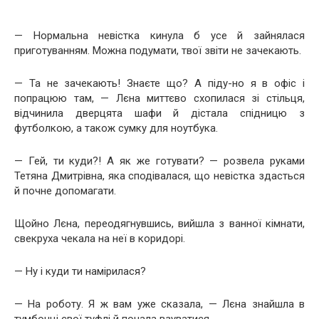
— Нормальна невістка кинула б усе й зайнялася
приготуванням. Можна подумати, твої звіти не зачекають.
— Та не зачекають! Знаєте що? А піду-но я в офіс і
попрацюю там, — Лєна миттєво схопилася зі стільця,
відчинила дверцята шафи й дістала спідницю з
футболкою, а також сумку для ноутбука.
— Гей, ти куди?! А як же готувати? — розвела руками
Тетяна Дмитрівна, яка сподівалася, що невістка здасться
й почне допомагати.
Щойно Лєна, переодягнувшись, вийшла з ванної кімнати,
свекруха чекала на неї в коридорі.
— Ну і куди ти намірилася?
— На роботу. Я ж вам уже сказала, — Лєна знайшла в
тумбочці свої туфлі й почала взуватися.