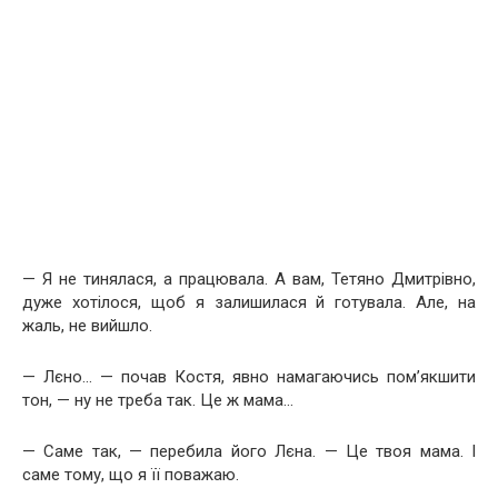
— Я не тинялася, а працювала. А вам, Тетяно Дмитрівно,
дуже хотілося, щоб я залишилася й готувала. Але, на
жаль, не вийшло.
— Лєно… — почав Костя, явно намагаючись пом’якшити
тон, — ну не треба так. Це ж мама…
— Саме так, — перебила його Лєна. — Це твоя мама. І
саме тому, що я її поважаю.