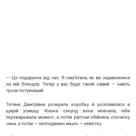
— Це подарунок від нас. Я пам’ятала, як ви задивлялися
на мій блендер. Тепер у вас буде такий самий — навіть
трохи потужніший.
Тетяна Дмитрівна розкрила коробку й розпливлася в
щирій усмішці. Кілька секунд вона мовчала, ніби
переварювала момент, а потім раптом обійняла спочатку
сина, а потім — несподівано міцно — невістку.