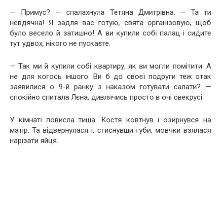
— Примус? — спалахнула Тетяна Дмитрівна. — Та ти
невдячна! Я задля вас готую, свята організовую, щоб
було весело й затишно! А ви купили собі палац і сидите
тут удвох, нікого не пускаєте.
— Так ми й купили собі квартиру, як ви могли помітити. А
не для когось іншого. Ви б до своєї подруги теж отак
заявилися о 9-й ранку з наказом готувати салати? —
спокійно спитала Лєна, дивлячись просто в очі свекрусі.
У кімнаті повисла тиша. Костя ковтнув і озирнувся на
матір. Та відвернулася і, стиснувши губи, мовчки взялася
нарізати яйця.