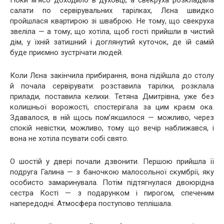
салати по сервірувальних тарілках, Лєна швидко
пройшлася квартирою зі шваброю. Не тому, що свекруха
звеліла — а тому, що хотіла, щоб гості прийшли в чистий
дім, у їхній затишний і доглянутий куточок, де їй самій
буде приємно зустрічати людей.
Коли Лєна закінчила прибирання, вона підійшла до столу
й почала сервірувати: розставила тарілки, розклала
прилади, поставила келихи. Тетяна Дмитрівна, уже без
колишньої ворожості, спостерігала за цим краєм ока.
Здавалося, в ній щось пом’якшилося — можливо, через
спокій невістки, можливо, тому що вечір наближався, і
вона не хотіла псувати собі свято.
О шостій у двері почали дзвонити. Першою прийшла її
подруга Галина — з баночкою малосольної скумбрії, яку
особисто замаринувала. Потім підтягнулася двоюрідна
сестра Кості — з подарунком і пирогом, спеченим
напередодні. Атмосфера поступово теплішала.