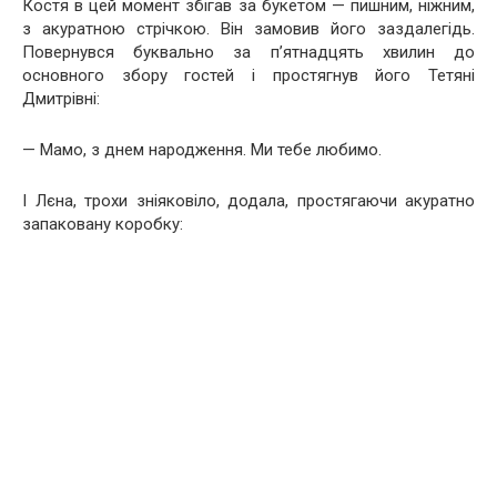
Костя в цей момент збігав за букетом — пишним, ніжним,
з акуратною стрічкою. Він замовив його заздалегідь.
Повернувся буквально за п’ятнадцять хвилин до
основного збору гостей і простягнув його Тетяні
Дмитрівні:
— Мамо, з днем народження. Ми тебе любимо.
І Лєна, трохи зніяковіло, додала, простягаючи акуратно
запаковану коробку: