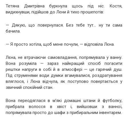
Тетяна Дмитрівна буркнула щось під ніс. Костя,
видихнувши, підійшов до Лєни й тихо прошепотів:
— Дякую, що повернулася. Без тебе тут… ну ти сама
бачила.
— Я просто хотіла, щоб мене почули, — відповіла Лєна.
Лєна, не втрачаючи самовладання, попрямувала у ванну.
Вона розуміла — зараз найкращий спосіб погасити
рештки напруги в собі й в атмосфері — це гарячий душ.
Під струменями води думки вгамувалися, роздратування
вляглося, і Лєна відчула, як поступово повертається у
звичний спокійний стан.
Вона переодяглася в м’які домашні штани й футболку,
прибрала волосся в хвіст і, вийшовши з ванної,
попрямувала просто до шафи з прибиральним інвентарем.