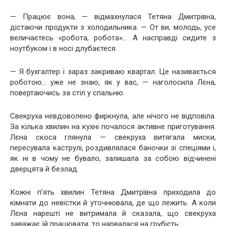
— Працює вона, — відмахнулася Тетяна Дмитрівна,
дістаючи продукти з холодильника. — От ви, молодь, усе
величаєтесь «робота, робота»… А насправді сидите з
ноутбуком і в носі длубаєтеся.
— Я бухгалтер і зараз закриваю квартал. Це називається
роботою… уже не знаю, як у вас, — наголосила Лєна,
повертаючись за стіл у спальню.
Свекруха невдоволено фиркнула, але нічого не відповіла.
За кілька хвилин на кухні почалося активне приготування.
Лєна скоса глянула — свекруха витягала миски,
пересувала каструлі, роздивлялася баночки зі спеціями і,
як ні в чому не бувало, залишала за собою відчинені
дверцята й безлад.
Кожні п’ять хвилин Тетяна Дмитрівна приходила до
кімнати до невістки й уточнювала, де що лежить. А коли
Лєна нарешті не витримала й сказала, що свекруха
заважає їй працювати, то нарвалася на грубість: