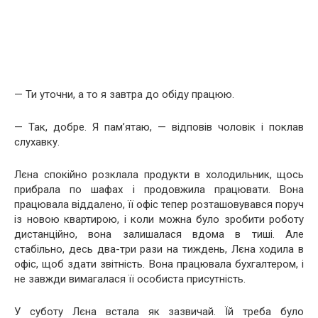
— Ти уточни, а то я завтра до обіду працюю.
— Так, добре. Я пам’ятаю, — відповів чоловік і поклав
слухавку.
Лєна спокійно розклала продукти в холодильник, щось
прибрала по шафах і продовжила працювати. Вона
працювала віддалено, її офіс тепер розташовувався поруч
із новою квартирою, і коли можна було зробити роботу
дистанційно, вона залишалася вдома в тиші. Але
стабільно, десь два-три рази на тиждень, Лєна ходила в
офіс, щоб здати звітність. Вона працювала бухгалтером, і
не завжди вимагалася її особиста присутність.
У суботу Лєна встала як зазвичай. Їй треба було