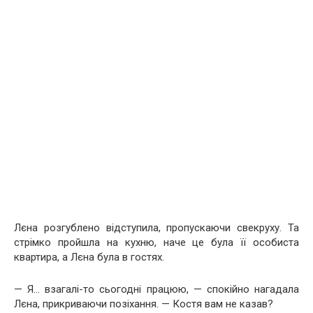
Лєна розгублено відступила, пропускаючи свекруху. Та
стрімко пройшла на кухню, наче це була її особиста
квартира, а Лєна була в гостях.
— Я… взагалі-то сьогодні працюю, — спокійно нагадала
Лєна, прикриваючи позіхання. — Костя вам не казав?