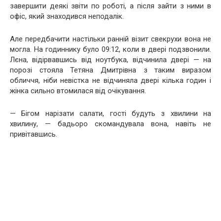
завершити деякі звіти по роботі, а після зайти з ними в
офіс, який знаходився неподалік.
Але передбачити настільки ранній візит свекрухи вона не
могла. На годиннику було 09:12, коли в двері подзвонили.
Лєна, відірвавшись від ноутбука, відчинила двері — на
порозі стояла Тетяна Дмитрівна з таким виразом
обличчя, ніби невістка не відчиняла двері кілька годин і
жінка сильно втомилася від очікування.
— Бігом нарізати салати, гості будуть з хвилини на
хвилину, — бадьоро скомандувала вона, навіть не
привітавшись.