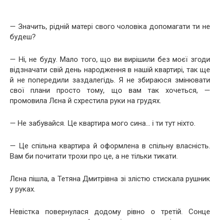
— Значить, рідній матері свого чоловіка допомагати ти не
будеш?
— Ні, не буду. Мало того, що ви вирішили без моєї згоди
відзначати свій день народження в нашій квартирі, так ще
й не попередили заздалегідь. Я не збираюся змінювати
свої плани просто тому, що вам так хочеться, —
промовила Лєна й схрестила руки на грудях.
— Не забувайся. Це квартира мого сина… і ти тут ніхто.
— Це спільна квартира й оформлена в спільну власність.
Вам би почитати трохи про це, а не тільки тикати.
Лєна пішла, а Тетяна Дмитрівна зі злістю стискала рушник
у руках.
Невістка повернулася додому рівно о третій. Сонце