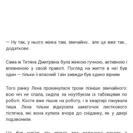
— Ну так, у нього жінка там, звичайно… але це вже так…
додаткове.
Сама ж Тетяна Дмитрівна була жінкою гучною, активною і
впевненою у своїй правоті. Погляд на життя в неї був
один — тільки її власний. І він завжди був єдино вірним.
Того ранку Лєна прокинулася трохи пізніше звичайного:
всю ніч не спала, сиділа за ноутбуком із таблицями по
роботі. Костя вже пішов на роботу, і в квартирі панувала
тиша. Лєна тільки відкусила шматочок листкового
тістечка, які вона купила вчора до сніданку, як у двері
подзвонили.
Це був кур’єр, він приніс два величезні пакети з