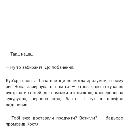
— Так… наша…
— Ну то забирайте. До побачення.
Кур’єр пішов, а Лєна все ще не могла зрозуміти, в чому
річ. Вона зазирнула в пакети — хтось явно готувався
зустрічати гостей: дві намазки з індичкою, консервована
кукурудза, червона ікра, багет… І тут її телефон
задзвонив.
— Тобі вже доставили продукти? Встигли? — бадьоро
промовив Костя.