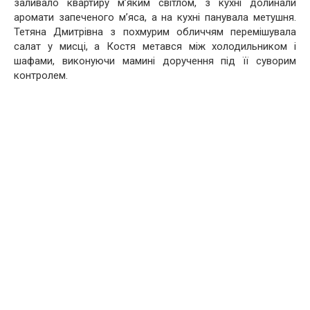
заливало квартиру м’яким світлом, з кухні долинали
аромати запеченого м’яса, а на кухні панувала метушня.
Тетяна Дмитрівна з похмурим обличчям перемішувала
салат у мисці, а Костя метався між холодильником і
шафами, виконуючи мамині доручення під її суворим
контролем.