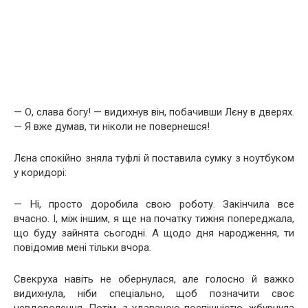
— О, слава богу! — видихнув він, побачивши Лєну в дверях.
— Я вже думав, ти ніколи не повернешся!
Лєна спокійно зняла туфлі й поставила сумку з ноутбуком
у коридорі:
— Ні, просто доробила свою роботу. Закінчила все
вчасно. І, між іншим, я ще на початку тижня попереджала,
що буду зайнята сьогодні. А щодо дня народження, ти
повідомив мені тільки вчора.
Свекруха навіть не обернулася, але голосно й важко
видихнула, ніби спеціально, щоб позначити своє
невдоволення. Потім, з удаваною поспішністю, жбурнула