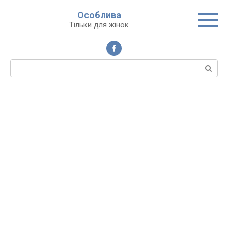
Перейти
Особлива
до
Тільки для жінок
вмісту
Пошук: