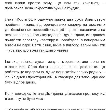
свої плани просто тому, що вам так хочеться, —
промовила Лєна і схрестила руки на грудях.
Лєна і Костя були одружені майже два роки. Вони разом
пройшли чимало: від орендованих квартир на околицях
до безкінечних переробітків, щоб нарешті накопичити на
перший внесок. І ось нещодавно, дуже вдало, їм вдалося
придбати простору квартиру в новобудові з панорамним
видом на парк. Світлі стіни, вікна в підлогу, великі кімнати
— усе, про що вони так довго мріяли.
Іпотека, звісно, дуже тиснула морально, але вони не
скаржилися. Обоє багато працювали з вірою в те, що
роблять це недаремно. Адже вони хотіли велику родину —
кілька дітей і просторий дім. А квартира для такої мрії має
бути відповідною.
Коли свекруха, Тетяна Дмитрівна, дізналася про покупку,
її захвату не було меж.
— От треба ж, мій Костя купив таку квартиру! — хвалилася