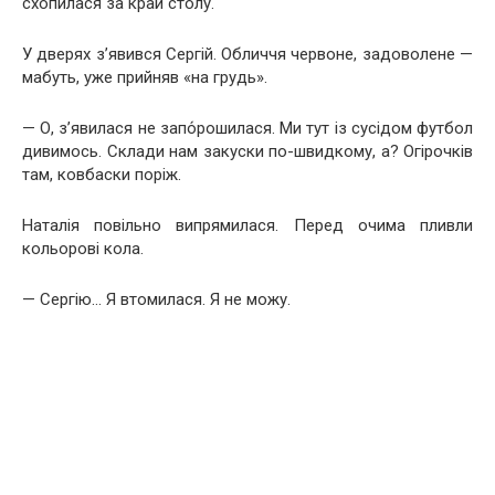
схопилася за край столу.
У дверях з’явився Сергій. Обличчя червоне, задоволене —
мабуть, уже прийняв «на грудь».
— О, з’явилася не запо́рошилася. Ми тут із сусідом футбол
дивимось. Склади нам закуски по-швидкому, а? Огірочків
там, ковбаски поріж.
Наталія повільно випрямилася. Перед очима пливли
кольорові кола.
— Сергію… Я втомилася. Я не можу.