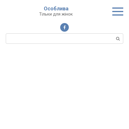
Перейти
Особлива
до
Тільки для жінок
вмісту
Пошук: