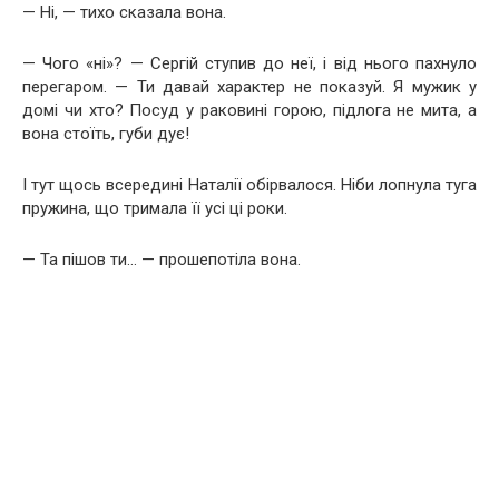
— Ні, — тихо сказала вона.
— Чого «ні»? — Сергій ступив до неї, і від нього пахнуло
перегаром. — Ти давай характер не показуй. Я мужик у
домі чи хто? Посуд у раковині горою, підлога не мита, а
вона стоїть, губи дує!
І тут щось всередині Наталії обірвалося. Ніби лопнула туга
пружина, що тримала її усі ці роки.
— Та пішов ти… — прошепотіла вона.