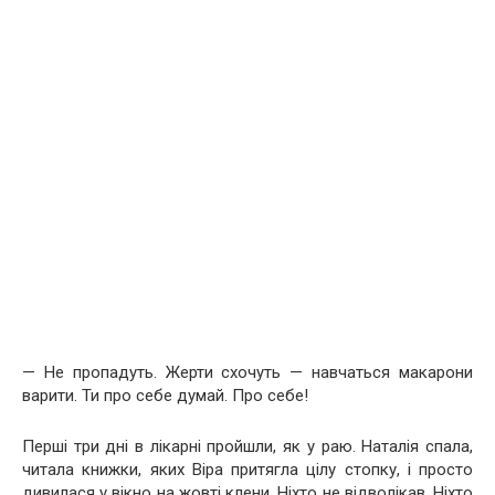
— Не пропадуть. Жерти схочуть — навчаться макарони
варити. Ти про себе думай. Про себе!
Перші три дні в лікарні пройшли, як у раю. Наталія спала,
читала книжки, яких Віра притягла цілу стопку, і просто
дивилася у вікно на жовті клени. Ніхто не відволікав. Ніхто