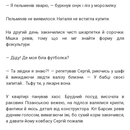
— Я пельменів зварю, — буркнув онук і ліз у морозилку.
Пельменів не виявилося. Наталія не встигла купити.
На другий день закінчилися чисті шкарпетки й сорочки.
Мішка ревів, тому що не міг знайти форму для
фізкультури.
— Діду! Де моя біла футболка?
— Та звідки я знаю?! — репетував Сергій, риючись у шафі
й викидаючи звідти валізу білизни. — У бабці своєї
запитай… Тьфу ти, у лікарні вона.
У квартирі панував хаос. Брудний посуд височіла в
раковині Пізанською вежею, на підлозі валялися крихти,
фантики й якісь деталі від конструктора. Кіт Барсик ревів
дурним голосом, вимагаючи їжі, бо сухий корм закінчився,
а давати йому ковбасу Сергій пожалів.