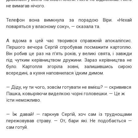
не вимагав нічого.
Телефон вона вимкнула за порадою Віри. «Нехай
поваряться у власному соку», — сказала та.
А вдома в цей час творився справжній апокаліпсис.
Першого вечора Сергій спробував посмажити картоплю.
Він робив це раз на п’ять років, у великі свята, і завжди
під чутким керівництвом дружини. Зараз керівництва не
було. Картопля згоріла зовні, залишившись сирою
всередині, а кухня наповнилася їдким димом.
— Діду, ну ти чого, зовсім готувати не вмієш? — скривився
Пашка, ковыряючи виделкою чорні головешки. — Це ж
їсти неможливо.
— Їж давай! — гаркнув Сергій, хоч сам із труднощами
пережовував страву. — От, бари які. Не подобається —
сам готуй.