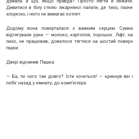
думала: а що, якщо правда? Просто лягти й лежати.
Дивитися в білу стелю лікарняної палати, де тихо, пахне
хлоркою, і ніхто не вимагає котлет.
Додому вона поверталася з важким серцем. Сумки
відтягували руки — молоко, картопля, порошок. Ліфт, на
лихо, не працював, довелося тягтися на шостий поверх
пішки.
Двері відчинив Пашка.
— Ба, ти чого так довго? Їсти хочеться! — крикнув він і
побіг назад у кімнату, до комп’ютера.