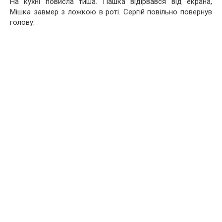
На кухні повисла тиша. Пашка відірвався від екрана,
Мішка завмер з ложкою в роті. Сергій повільно повернув
голову.