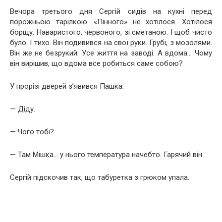
Вечора третього дня Сергій сидів на кухні перед
порожньою тарілкою. «Пінного» не хотілося. Хотілося
борщу. Наваристого, червоного, зі сметаною. І щоб чисто
було. І тихо. Він подивився на свої руки. Грубі, з мозолями.
Він же не безрукий. Усе життя на заводі. А вдома… Чому
він вирішив, що вдома все робиться саме собою?
У прорізі дверей з’явився Пашка.
— Діду.
— Чого тобі?
— Там Мішка… у нього температура начебто. Гарячий він.
Сергій підскочив так, що табуретка з грюком упала.