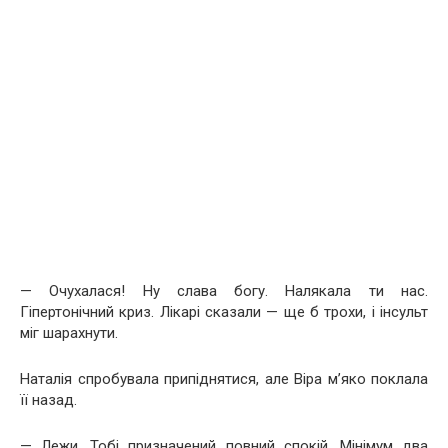
— Очухалася! Ну слава богу. Налякала ти нас.
Гіпертонічний криз. Лікарі сказали — ще б трохи, і інсульт
міг шарахнути.
Наталія спробувала припіднятися, але Віра м’яко поклала
її назад.
— Лежи. Тобі призначений повний спокій. Мінімум два