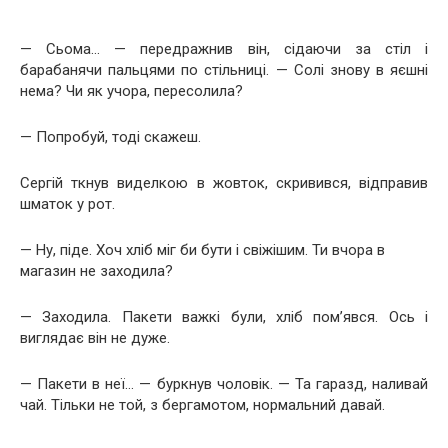
— Сьома… — передражнив він, сідаючи за стіл і
барабанячи пальцями по стільниці. — Солі знову в яєшні
нема? Чи як учора, пересолила?
— Попробуй, тоді скажеш.
Сергій ткнув виделкою в жовток, скривився, відправив
шматок у рот.
— Ну, піде. Хоч хліб міг би бути і свіжішим. Ти вчора в
магазин не заходила?
— Заходила. Пакети важкі були, хліб пом’явся. Ось і
виглядає він не дуже.
— Пакети в неї… — буркнув чоловік. — Та гаразд, наливай
чай. Тільки не той, з бергамотом, нормальний давай.