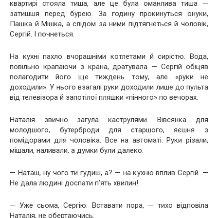
квартирі стояла тиша, але це була оманлива тиша —
затишшя перед бурею. За годину прокинуться онуки,
Пашка й Мішка, а слідом за ними підтягнеться й чоловік,
Сергій. І почнеться.
На кухні пахло вчорашніми котлетами й сирістю. Вода,
повільно крапаючи з крана, дратувала — Сергій обіцяв
полагодити його ще тиждень тому, але «руки не
доходили». У нього взагалі руки доходили лише до пульта
від телевізора й запотілої пляшки «пінного» по вечорах.
Наталія звично загула каструлями. Вівсянка для
молодшого, бутерброди для старшого, яєшня з
помідорами для чоловіка. Все на автоматі. Руки різали,
мішали, наливали, а думки були далеко.
— Наташ, ну чого ти гудиш, а? — на кухню вплив Сергій. —
Не дала людині доспати п’ять хвилин!
— Уже сьома, Сергію. Вставати пора, — тихо відповіла
Наталія, не обертаючись.