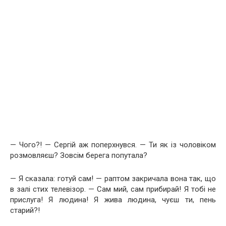
— Чого?! — Сергій аж поперхнувся. — Ти як із чоловіком
розмовляєш? Зовсім берега попутала?
— Я сказала: готуй сам! — раптом закричала вона так, що
в залі стих телевізор. — Сам мий, сам прибирай! Я тобі не
прислуга! Я людина! Я жива людина, чуєш ти, пень
старий?!