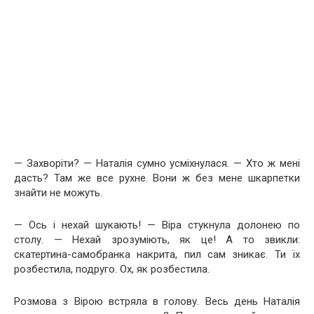
— Захворіти? — Наталія сумно усміхнулася. — Хто ж мені
дасть? Там же все рухне. Вони ж без мене шкарпетки
знайти не можуть.
— Ось і нехай шукають! — Віра стукнула долонею по
столу. — Нехай зрозуміють, як це! А то звикли:
скатертина-самобранка накрита, пил сам зникає. Ти їх
розбестила, подруго. Ох, як розбестила.
Розмова з Вірою встряла в голову. Весь день Наталія