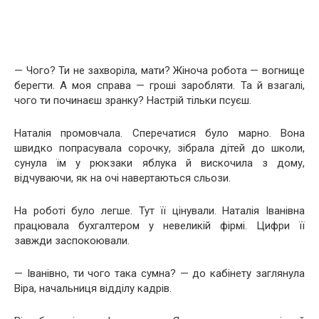
— Чого? Ти не захворіла, мати? Жіноча робота — вогнище
берегти. А моя справа — гроші заробляти. Та й взагалі,
чого ти починаєш зранку? Настрій тільки псуєш.
Наталія промовчала. Сперечатися було марно. Вона
швидко попрасувала сорочку, зібрала дітей до школи,
сунула їм у рюкзаки яблука й вискочила з дому,
відчуваючи, як на очі навертаються сльози.
На роботі було легше. Тут її цінували. Наталія Іванівна
працювала бухгалтером у невеликій фірмі. Цифри її
завжди заспокоювали.
— Іванівно, ти чого така сумна? — до кабінету заглянула
Віра, начальниця відділу кадрів.