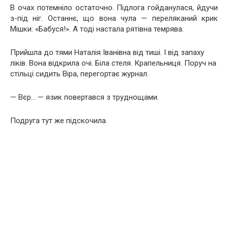
В очах потемніло остаточно. Підлога гойданулася, йдучи
з-під ніг. Останнє, що вона чула — переляканий крик
Мішки: «Бабуся!». А тоді настала рятівна темрява.
Прийшла до тями Наталія Іванівна від тиші. І від запаху
ліків. Вона відкрила очі. Біла стеля. Крапельниця. Поруч на
стільці сидить Віра, перегортає журнал.
— Вєр… — язик повертався з труднощами.
Подруга тут же підскочила.