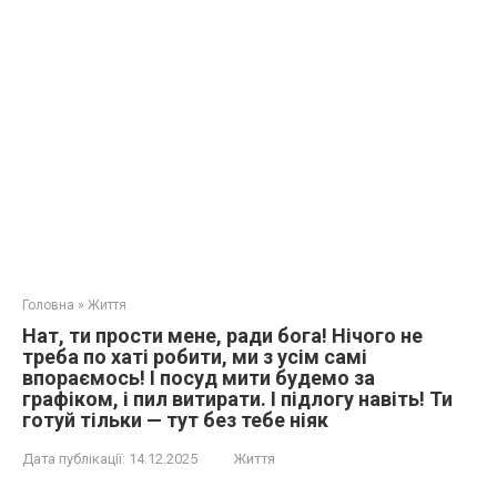
Головна
»
Життя
Нат, ти прости мене, ради бога! Нічого не
треба по хаті робити, ми з усім самі
впораємось! І посуд мити будемо за
графіком, і пил витирати. І підлогу навіть! Ти
готуй тільки — тут без тебе ніяк
Дата публікації:
14.12.2025
Життя