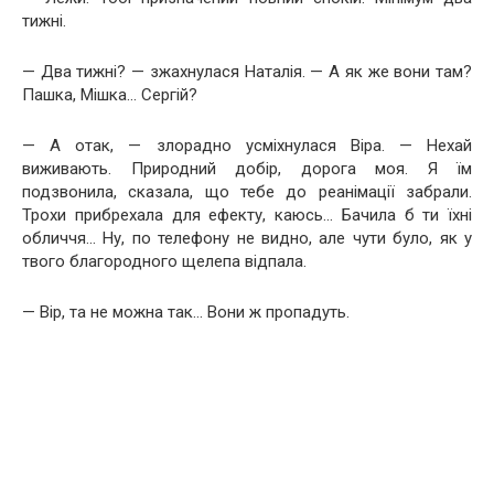
тижні.
— Два тижні? — зжахнулася Наталія. — А як же вони там?
Пашка, Мішка… Сергій?
— А отак, — злорадно усміхнулася Віра. — Нехай
виживають. Природний добір, дорога моя. Я їм
подзвонила, сказала, що тебе до реанімації забрали.
Трохи прибрехала для ефекту, каюсь… Бачила б ти їхні
обличчя… Ну, по телефону не видно, але чути було, як у
твого благородного щелепа відпала.
— Вір, та не можна так… Вони ж пропадуть.