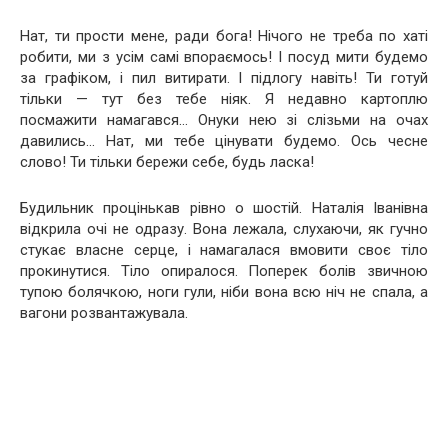
Нат, ти прости мене, ради бога! Нічого не треба по хаті
робити, ми з усім самі впораємось! І посуд мити будемо
за графіком, і пил витирати. І підлогу навіть! Ти готуй
тільки — тут без тебе ніяк. Я недавно картоплю
посмажити намагався… Онуки нею зі слізьми на очах
давились… Нат, ми тебе цінувати будемо. Ось чесне
слово! Ти тільки бережи себе, будь ласка!
Будильник процінькав рівно о шостій. Наталія Іванівна
відкрила очі не одразу. Вона лежала, слухаючи, як гучно
стукає власне серце, і намагалася вмовити своє тіло
прокинутися. Тіло опиралося. Поперек болів звичною
тупою болячкою, ноги гули, ніби вона всю ніч не спала, а
вагони розвантажувала.