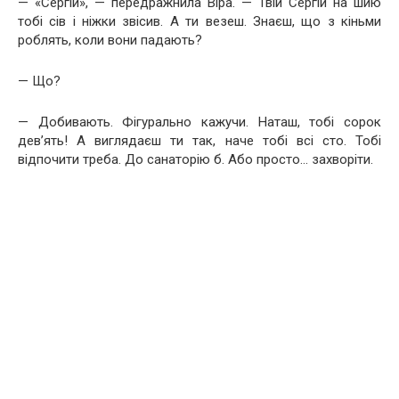
— «Сергій», — передражнила Віра. — Твій Сергій на шию
тобі сів і ніжки звісив. А ти везеш. Знаєш, що з кіньми
роблять, коли вони падають?
— Що?
— Добивають. Фігурально кажучи. Наташ, тобі сорок
дев’ять! А виглядаєш ти так, наче тобі всі сто. Тобі
відпочити треба. До санаторію б. Або просто… захворіти.