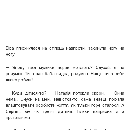
Віра плюхнулася на стілець навпроти, закинула ногу на
ногу.
— Знову твої мужики нерви мотають? Слухай, я не
розумію. Ти в нас баба видна, розумна. Нащо ти з себе
їшака робиш?
— Куди дітися-то? — Наталія потерла скроні. — Сина
нема… Онуки на мені. Невістка-то, сама знаєш, поїхала
влаштовувати особисте життя, як тільки горе сталося. А
Сергій… він як третя дитина. Тільки капризна й з
претензіями.