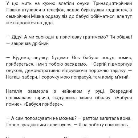
У цю мить на кухню влетіли онуки. Тринадцятирічний
Пашка втупився в телефон, ледве буркнувши «здрастє», а
семирічний Мішка одразу ліз до бабусі обійматися, але тут
же відволікся на діда.
— Діду! А ми сьогодні в приставку гратимемо? Ти обіцяв!
— закричав дрібний.
— Будемо, внучку, будемо. Ось бабуся посуд помиє,
прибереться, і ми з тобою засядемо, — Сергій підморгнув
онукові, демонстративно відсуваючи порожню тарілку. —
Наташ, забери. І сорочку мою попрасуй, там комір м’ятий.
Наталія завмерла з чайником у руці. Всередині
піднімалася гаряча, задушлива хвиля образу. «Бабуся
помиє». «Бабуся прибере».
— А сам попоасувати не можеш? — раптом запитала вона.
Голос зрадницьки здригнувся. — Я на роботу спізнююсь.