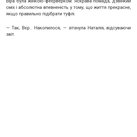
Віра була жінкою-феєрверком. Яскрава помада, дзвінкий
сміх і абсолютна впевненість у тому, що життя прекрасне,
якщо правильно підібрати туфлі.
— Так, Вєр… Накопилося, — зітхнула Наталія, відсуваючи
звіт.