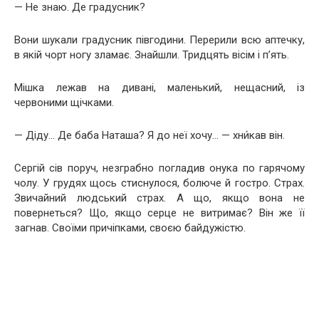
— Не знаю. Де градусник?
Вони шукали градусник півгодини. Перерили всю аптечку,
в якій чорт ногу зламає. Знайшли. Тридцять вісім і п’ять.
Мішка лежав на дивані, маленький, нещасний, із
червоними щічками.
— Діду… Де баба Наташа? Я до неї хочу… — хни́кав він.
Сергій сів поруч, незграбно погладив онука по гарячому
чолу. У грудях щось стиснулося, болюче й гостро. Страх.
Звичайний людський страх. А що, якщо вона не
повернеться? Що, якщо серце не витримає? Він же її
загнав. Своїми причіпками, своєю байдужістю.