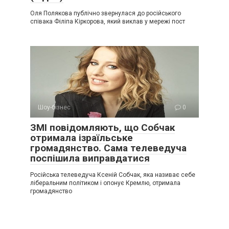
Оля Полякова публічно звернулася до російського
співака Філіпа Кіркорова, який виклав у мережі пост
Шоу-бізнес
0
ЗМІ повідомляють, що Собчак
отримала ізраїльське
громадянство. Сама телеведуча
поспішила виправдатися
Російська телеведуча Ксеній Собчак, яка називає себе
ліберальним політиком і опонує Кремлю, отримала
громадянство