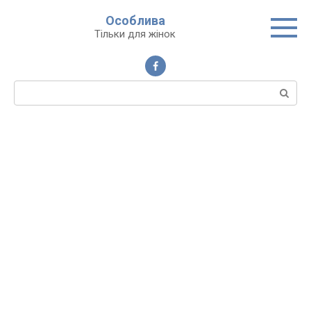
Перейти
Особлива
до
Тільки для жінок
вмісту
Пошук: