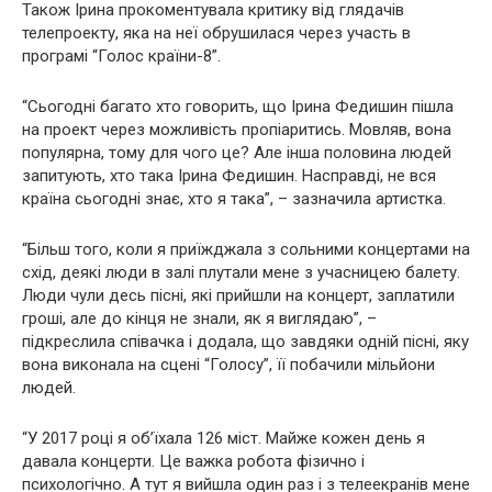
Також Ірина прокоментувала критику від глядачів
телепроекту, яка на неї обрушилася через участь в
програмі “Голос країни-8”.
“Сьогодні багато хто говорить, що Ірина Федишин пішла
на проект через можливість пропіаритись. Мовляв, вона
популярна, тому для чого це? Але інша половина людей
запитують, хто така Ірина Федишин. Насправді, не вся
країна сьогодні знає, хто я така”, – зазначила артистка.
“Більш того, коли я приїжджала з сольними концертами на
схід, деякі люди в залі плутали мене з учасницею балету.
Люди чули десь пісні, які прийшли на концерт, заплатили
гроші, але до кінця не знали, як я виглядаю”, –
підкреслила співачка і додала, що завдяки одній пісні, яку
вона виконала на сцені “Голосу”, її побачили мільйони
людей.
“У 2017 році я об’їхала 126 міст. Майже кожен день я
давала концерти. Це важка робота фізично і
психологічно. А тут я вийшла один раз і з телеекранів мене