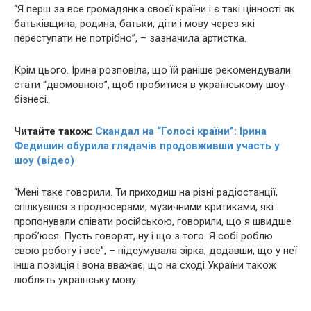
“Я перш за все громадянка своєї країни і є такі цінності як
батьківщина, родина, батьки, діти і мову через які
переступати не потрібно”, – зазначила артистка.
Крім цього. Ірина розповіла, що їй раніше рекомендували
стати “двомовною”, щоб пробитися в українському шоу-
бізнесі.
Читайте також:
Cкaндал на “Голосі країни”: Ірина
Федишин обypила глядачів продовживши участь у
шоу (відео)
“Мені таке говорили. Ти приходиш на різні радіостанції,
спілкуєшся з продюсерами, музичними критиками, які
пропонували співати російською, говорили, що я швидше
проб’юся. Пусть говорят, ну і що з того. Я собі роблю
свою роботу і все”, – підсумувала зірка, додавши, що у неї
інша позиція і вона вважає, що на сході України також
люблять українську мову.