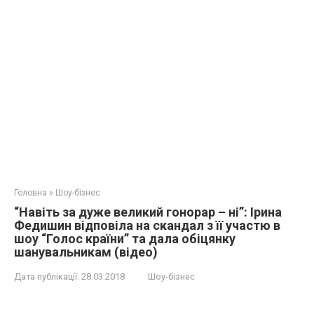
Головна
»
Шоу-бізнес
“Навіть за дуже великий гонорар – ні”: Ірина
Федишин відповіла на скандал з її участю в
шоу “Голос країни” та дала обіцянку
шанувальникам (відео)
Дата публікації:
28.03.2018
Шоу-бізнес