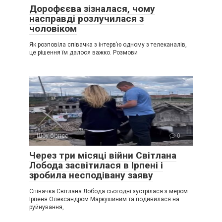
Дорофєєва зізналася, чому
насправді розлучилася з
чоловіком
Як розповіла співачка з інтерв’ю одному з телеканалів,
це рішення їм далося важко. Розмови
Шоу-бізнес
0
Через три місяці війни Світлана
Лобода засвітилася в Ірпені і
зробила несподівану заяву
Співачка Світлана Лобода сьогодні зустрілася з мером
Ірпеня Олександром Маркушиним та подивилася на
руйнування,