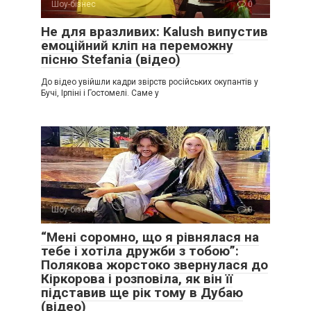
Шоу-бізнес
0
Не для вразливих: Kalush випустив
емоційний кліп на переможну
пісню Stefania (відео)
До відео увійшли кадри звірств російських окупантів у
Бучі, Ірпіні і Гостомелі. Саме у
Шоу-бізнес
0
“Мені соромно, що я рівнялася на
тебе і хотіла дружби з тобою”:
Полякова жорстоко звернулася до
Кіркорова і розповіла, як він її
підставив ще рік тому в Дубаю
(відео)