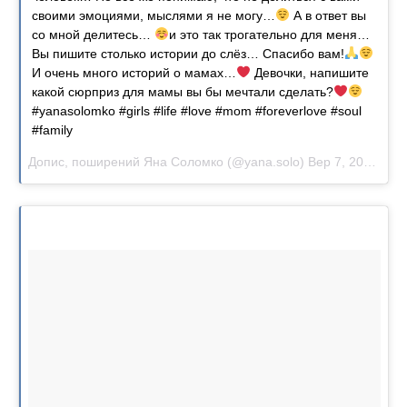
своими эмоциями, мыслями я не могу…
А в ответ вы
со мной делитесь…
и это так трогательно для меня…
Вы пишите столько истории до слёз… Спасибо вам!
И очень много историй о мамах…
Девочки, напишите
какой сюрприз для мамы вы бы мечтали сделать?
#yanasolomko #girls #life #love #mom #foreverlove #soul
#family
Допис, поширений Яна Соломко (@yana.solo)
Вер 7, 2017 о 11:17 PDT