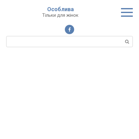
Перейти
Особлива
до
Тільки для жінок
вмісту
Пошук: