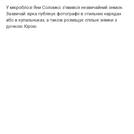
У мікроблозі Яни Соломко з’явився незвичайний знімок.
Зазвичай зірка публікує фотографії в стильних нарядах
або в кyпальнuках, а також розміщує спільні знімки з
дочкою Кірою.