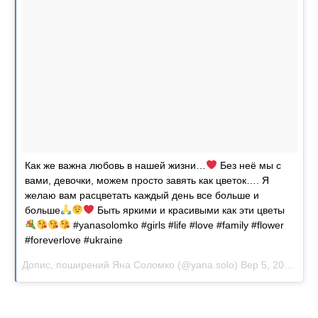
Как же важна любовь в нашей жизни…
Без неё мы с
вами, девочки, можем просто завять как цветок…. Я
желаю вам расцветать каждый день все больше и
больше
Быть яркими и красивыми как эти цветы
#yanasolomko #girls #life #love #family #flower
#foreverlove #ukraine
Допис, поширений Яна Соломко (@yana.solo)
Вер 5, 2017 о 8:59 PDT