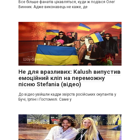
Все більше фанатів цікавляться, куди ж подівся Олег
Винник. Адже виконавець не каже, де
Шоу-бізнес
0
Не для вразливих: Kalush випустив
емоційний кліп на переможну
пісню Stefania (відео)
До відео увійшли кадри звірств російських окупантів у
Бучі, Ірпіні і Гостомелі. Саме у