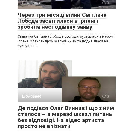
Шоу-бізнес
0
Через три місяці війни Світлана
Лобода засвітилася в Ірпені і
зробила несподівану заяву
Співачка Світлана Лобода сьогодні зустрілася з мером
Ірпеня Олександром Маркушиним та подивилася на
руйнування,
Шоу-бізнес
0
Де подівся Олег Винник і що з ним
сталося – в мережі шквал питань
без відповіді. На відео артиста
просто не впізнати