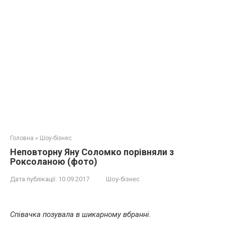
Головна
»
Шоу-бізнес
Неповторну Яну Соломко порівняли з
Роксоланою (фото)
Дата публікації:
10.09.2017
Шоу-бізнес
Співачка позувала в шикарному вбранні.