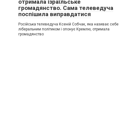
отримала ізраїльське
громадянство. Сама телеведуча
поспішила виправдатися
Російська телеведуча Ксеній Собчак, яка називає себе
ліберальним політиком і опонує Кремлю, отримала
громадянство