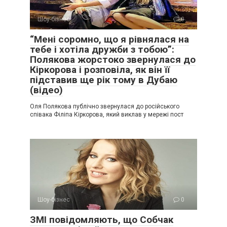
Шоу-бізнес
0
“Мені соромно, що я рівнялася на
тебе і хотіла дружби з тобою”:
Полякова жорстоко звернулася до
Кіркорова і розповіла, як він її
підставив ще рік тому в Дубаю
(відео)
Оля Полякова публічно звернулася до російського
співака Філіпа Кіркорова, який виклав у мережі пост
Шоу-бізнес
0
ЗМІ повідомляють, що Собчак