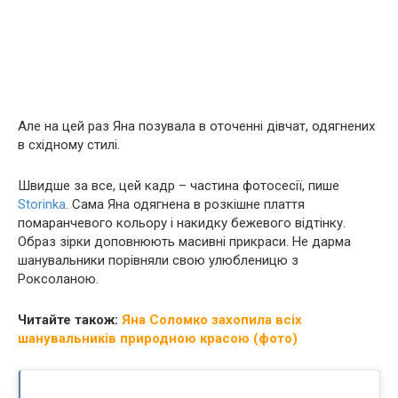
Але на цей раз Яна позувала в оточенні дівчат, одягнених
в східному стилі.
Швидше за все, цей кадр – частина фотосесії, пише
Storinka
. Сама Яна одягнена в розкішне плаття
помаранчевого кольору і накидку бежевого відтінку.
Образ зірки доповнюють масивні прикраси. Не дарма
шанувальники порівняли свою улюбленицю з
Роксоланою.
Читайте також:
Яна Соломко захопила всіх
шанувальників природною красою (фото)