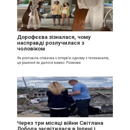
Шоу-бізнес
0
Дорофєєва зізналася, чому
насправді розлучилася з
чоловіком
Як розповіла співачка з інтерв’ю одному з телеканалів,
це рішення їм далося важко. Розмови
Шоу-бізнес
0
Через три місяці війни Світлана
Лобода засвітилася в Ірпені і