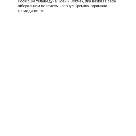
Російська телеведуча Ксеній Собчак, яка називає себе
ліберальним політиком і опонує Кремлю, отримала
громадянство