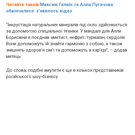
Читайте також:
Максим Галкін та Алла Пугачова
обвінчалися: з’явилось відео
“Інкрустація натуральних мінералів під скло здійснюється
за допомогою спеціальної техніки. У мандалі для Алли
Борисівни я поєднав аметист, нефрит, турмалін, сердолік
Вони допоможуть їй знайти гармонію з собою, а також
зміцнять здоров’я сім’ї та допоможуть в кар’єрі”, – додав
митець.
До слова, подібні амулети є ще в кількох представників
російського шоу-бізнесу.