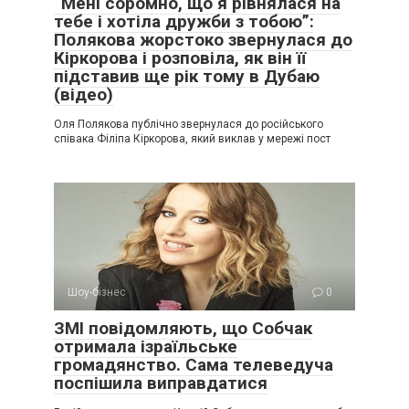
“Мені соромно, що я рівнялася на
тебе і хотіла дружби з тобою”:
Полякова жорстоко звернулася до
Кіркорова і розповіла, як він її
підставив ще рік тому в Дубаю
(відео)
Оля Полякова публічно звернулася до російського
співака Філіпа Кіркорова, який виклав у мережі пост
Шоу-бізнес
0
ЗМІ повідомляють, що Собчак
отримала ізраїльське
громадянство. Сама телеведуча
поспішила виправдатися