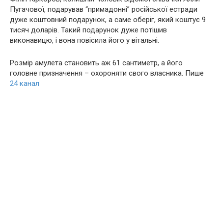
Пугачової, подарував “примадонні” російської естради
дуже коштовний подарунок, а саме оберіг, який коштує 9
тисяч доларів. Такий подарунок дуже потішив
виконавицю, і вона повiсила його у вітальні.
Розмір амулета становить аж 61 сантиметр, а його
головне призначення – охороняти свого власника. Пише
24 канал