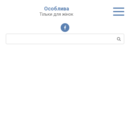
Перейти
Особлива
до
Тільки для жінок
вмісту
Пошук: