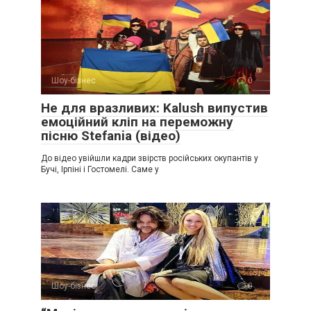
Шоу-бізнес
0
Не для вразливих: Kalush випустив
емоційний кліп на переможну
пісню Stefania (відео)
До відео увійшли кадри звірств російських окупантів у
Бучі, Ірпіні і Гостомелі. Саме у
Шоу-бізнес
0