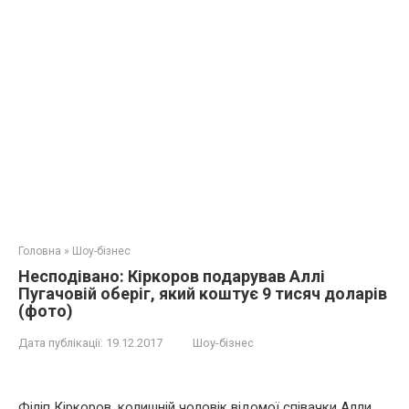
Головна
»
Шоу-бізнес
Нeсподівано: Кіркоров подарував Аллі
Пугачовій оберіг, який коштує 9 тисяч доларів
(фото)
Дата публікації:
19.12.2017
Шоу-бізнес
Філіп Кіркоров, колишній чоловік відомої співачки Алли