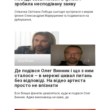
зробила несподівану заяву
Співачка Світлана Лобода сьогодні зустрілася з мером
Ірпеня Олександром Маркушиним та подивилася на
руйнування,
Шоу-бізнес
0
Де подівся Олег Винник і що з ним
сталося – в мережі шквал питань
без відповіді. На відео артиста
просто не впізнати
Все більше фанатів цікавляться, куди ж подівся Олег
Винник. Адже виконавець не каже, де