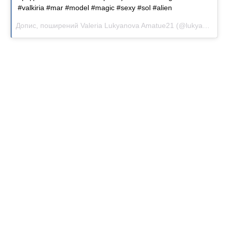
#valkiria #mar #model #magic #sexy #sol #alien
Допис, поширений Valeria Lukyanova Amatue21 (@lukyanova.me)