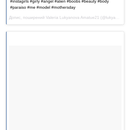
#instagirls #girly #angel #alien #boobs #beauty #body
#paraiso #me #model #mothersday
Допис, поширений Valeria Lukyanova Amatue21 (@lukyanova.me)