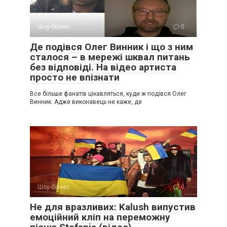
Шоу-бізнес
0
Де подівся Олег Винник і що з ним
сталося – в мережі шквал питань
без відповіді. На відео артиста
просто не впізнати
Все більше фанатів цікавляться, куди ж подівся Олег
Винник. Адже виконавець не каже, де
Шоу-бізнес
0
Не для вразливих: Kalush випустив
емоційний кліп на переможну