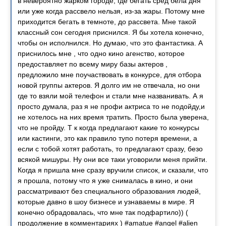
в невероятно жарком городе, где бегать сред бела дня
или уже когда рассвело нельзя, из-за жары. Потому мне
приходится бегать в темноте, до рассвета. Мне такой
классный сон сегодня приснился. Я бы хотела конечно,
чтобы он исполнился. Но думаю, что это фантастика. А
приснилось мне , что одно кино агенство, которое
предоставляет по всему миру базы актеров ,
предложило мне поучаствовать в конкурсе, для отбора
новой группы актеров. Я долго им не отвечала, но они
где то взяли мой телефон и стали мне названивать. А я
просто думала, раз я не профи актриса то не подойду,и
не хотелось на них время тратить. Просто была уверена,
что не пройду. Т к когда предлагают какие то конкурсы
или кастинги, это как правило тупо потеря времени, а
если с тобой хотят работать, то предлагают сразу, безо
всякой мишуры. Ну они все таки уговорили меня прийти.
Когда я пришла мне сразу вручили список, и сказали, что
я прошла, потому что я уже снималась в кино, и они
рассматривают без специального образования людей,
которые давно в шоу бизнесе и узнаваемы в мире. Я
конечно обрадовалась, что мне так подфартило)) (
продолжение в комментариях ) #amatue #angel #alien