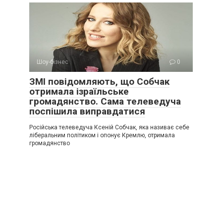
Шоу-бізнес
0
ЗМІ повідомляють, що Собчак
отримала ізраїльське
громадянство. Сама телеведуча
поспішила виправдатися
Російська телеведуча Ксеній Собчак, яка називає себе
ліберальним політиком і опонує Кремлю, отримала
громадянство