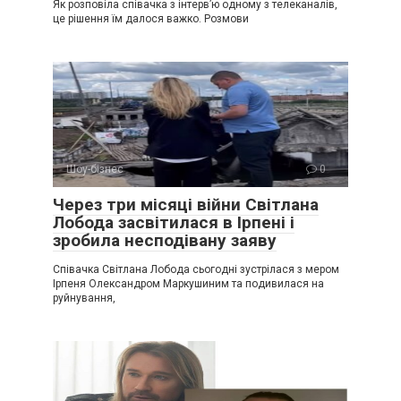
Як розповіла співачка з інтерв’ю одному з телеканалів,
це рішення їм далося важко. Розмови
Шоу-бізнес
0
Через три місяці війни Світлана
Лобода засвітилася в Ірпені і
зробила несподівану заяву
Співачка Світлана Лобода сьогодні зустрілася з мером
Ірпеня Олександром Маркушиним та подивилася на
руйнування,