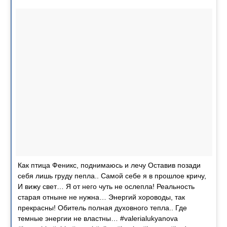
Как птица Феникс, поднимаюсь и лечу Оставив позади
себя лишь груду пепла.. Самой себе я в прошлое кричу,
И вижу свет… Я от него чуть не ослепла! Реальность
старая отныне не нужна… Энергий хороводы, так
прекрасны! Обитель полная духовного тепла.. Где
темные энергии не властны… #valerialukyanova