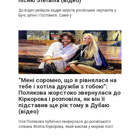
пісню Stefania (відео)
До відео увійшли кадри звірств російських окупантів у
Бучі, Ірпіні і Гостомелі. Саме у
Шоу-бізнес
0
“Мені соромно, що я рівнялася на
тебе і хотіла дружби з тобою”:
Полякова жорстоко звернулася до
Кіркорова і розповіла, як він її
підставив ще рік тому в Дубаю
(відео)
Оля Полякова публічно звернулася до російського
співака Філіпа Кіркорова, який виклав у мережі пост