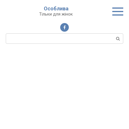
Перейти
Особлива
до
Тільки для жінок
вмісту
Пошук: