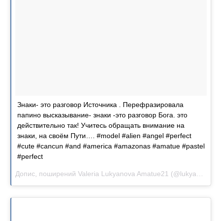
Знаки- это разговор Источника . Перефразировала
папино высказывание- знаки -это разговор Бога. это
действительно так! Учитесь обращать внимание на
знаки, на своём Пути…. #model #alien #angel #perfect
#cute #cancun #and #america #amazonas #amatue #pastel
#perfect
Допис, поширений Valeria Lukyanova Amatue21 (@lukyanova.me)