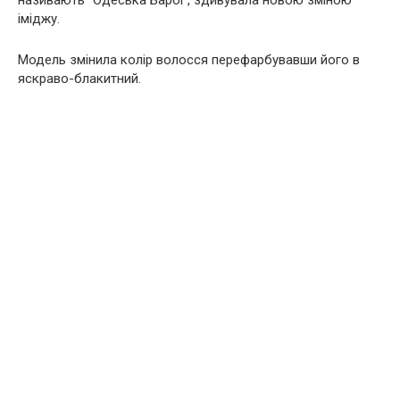
називають “Одеська Барбі”, здивувала новою зміною
іміджу.
Модель змінила колір волосся перефарбувавши його в
яскраво-блакитний.