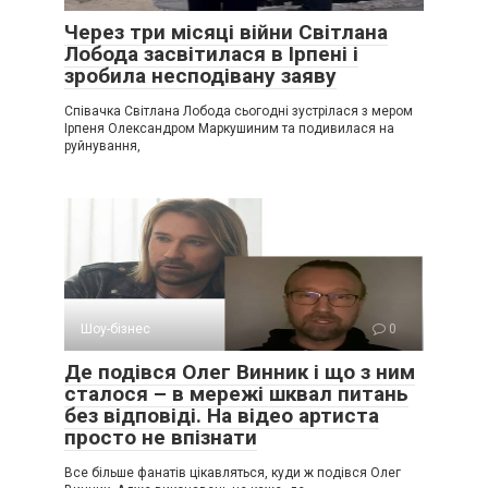
Через три місяці війни Світлана
Лобода засвітилася в Ірпені і
зробила несподівану заяву
Співачка Світлана Лобода сьогодні зустрілася з мером
Ірпеня Олександром Маркушиним та подивилася на
руйнування,
Шоу-бізнес
0
Де подівся Олег Винник і що з ним
сталося – в мережі шквал питань
без відповіді. На відео артиста
просто не впізнати
Все більше фанатів цікавляться, куди ж подівся Олег