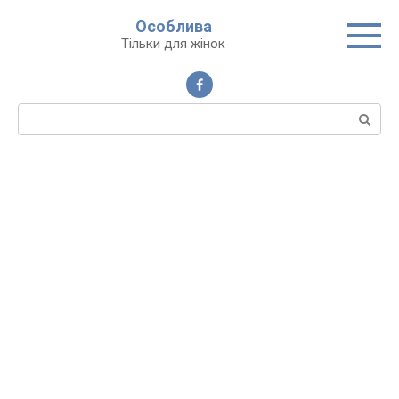
Перейти
Особлива
до
Тільки для жінок
вмісту
Пошук: