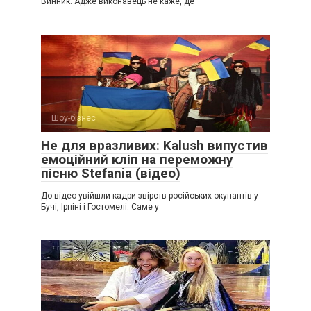
Винник. Адже виконавець не каже, де
Шоу-бізнес
0
Не для вразливих: Kalush випустив
емоційний кліп на переможну
пісню Stefania (відео)
До відео увійшли кадри звірств російських окупантів у
Бучі, Ірпіні і Гостомелі. Саме у