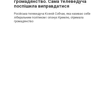
громадянство. Сама телеведуча
поспішила виправдатися
Російська телеведуча Ксеній Собчак, яка називає себе
ліберальним політиком і опонує Кремлю, отримала
громадянство