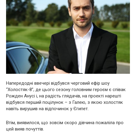
Напередодні ввечері відбувся черговий ефір шоу
“Холостяк-8”, де цього сезону головним героєм є співак
Рожден Анусі і, на радість глядачів, на проекті нарешті
відбувся перший поцілунок – з Галею, з якою холостяк
навіть вирушив на відпочинок у Єгипет.
Втім, виявилося, що зовсім скоро дівчина пожаліла про
цей вияв почуттів.