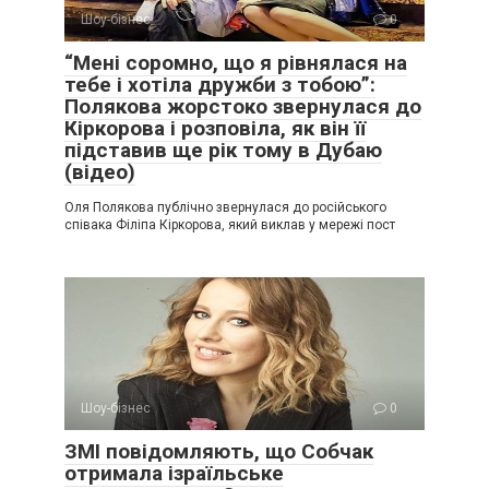
Шоу-бізнес
0
“Мені соромно, що я рівнялася на
тебе і хотіла дружби з тобою”:
Полякова жорстоко звернулася до
Кіркорова і розповіла, як він її
підставив ще рік тому в Дубаю
(відео)
Оля Полякова публічно звернулася до російського
співака Філіпа Кіркорова, який виклав у мережі пост
Шоу-бізнес
0
ЗМІ повідомляють, що Собчак
отримала ізраїльське