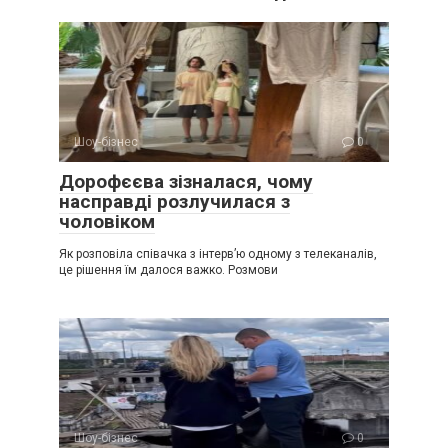
Шоу-бізнес
0
Дорофєєва зізналася, чому
насправді розлучилася з
чоловіком
Як розповіла співачка з інтерв’ю одному з телеканалів,
це рішення їм далося важко. Розмови
Шоу-бізнес
0