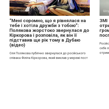
Шоу-бізнес
0
Шоу
“Мені соромно, що я рівнялася на
ЗМІ
тебе і хотіла дружби з тобою”:
отр
Полякова жорстоко звернулася до
гро
Кіркорова і розповіла, як він її
пос
підставив ще рік тому в Дубаю
Російс
(відео)
себе 
отрим
Оля Полякова публічно звернулася до російського
співака Філіпа Кіркорова, який виклав у мережі пост