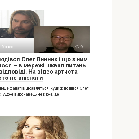
-бізнес
0
подівся Олег Винник і що з ним
лося – в мережі шквал питань
відповіді. На відео артиста
сто не впізнати
льше фанатів цікавляться, куди ж подівся Олег
к. Адже виконавець не каже, де