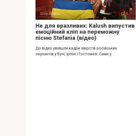
Шоу-бізнес
0
Не для вразливих: Kalush випустив
емоційний кліп на переможну
пісню Stefania (відео)
До відео увійшли кадри звірств російських
окупантів у Бучі, Ірпіні і Гостомелі. Саме у