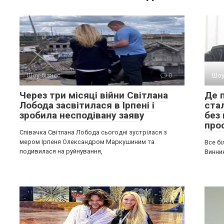
Шоу-бізнес
0
Шоу
Через три місяці війни Світлана
Де 
Лобода засвітилася в Ірпені і
ста
зробила несподівану заяву
без 
про
Співачка Світлана Лобода сьогодні зустрілася з
мером Ірпеня Олександром Маркушиним та
Все бі
подивилася на руйнування,
Винни