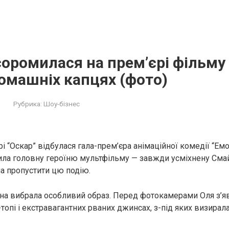
оромилася на прем’єрі фільму
омашніх капцях (фото)
Рубрика:
Шоу-бізнес
рі “Оскар” відбулася гала-прем’єра анімаційної комедії “Ем
ла головну героїню мультфільму — завжди усміхнену Смай
ла пропустити цю подію.
на вибрала особливий образ. Перед фотокамерами Оля з’я
опі і екстравагантних рваних джинсах, з-під яких визирала