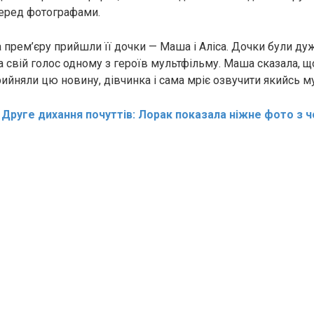
перед фотографами.
прем’єру прийшли її дочки — Маша і Аліса. Дочки були дуже
 свій голос одному з героїв мультфільму. Маша сказала, що
ийняли цю новину, дівчинка і сама мріє озвучити якийсь м
:
Друге дихання почуттів: Лорак показала ніжне фото з 