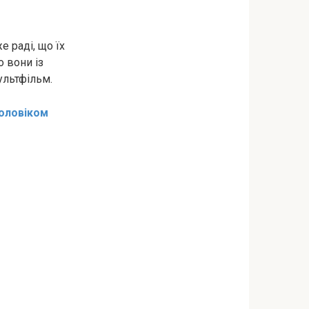
 раді, що їх
 вони із
ультфільм.
чоловіком