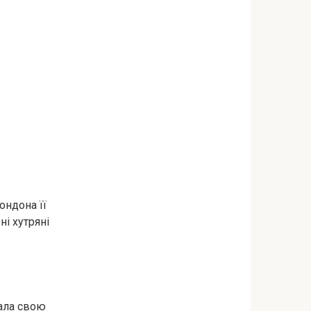
ондона її
ні хутряні
вала свою