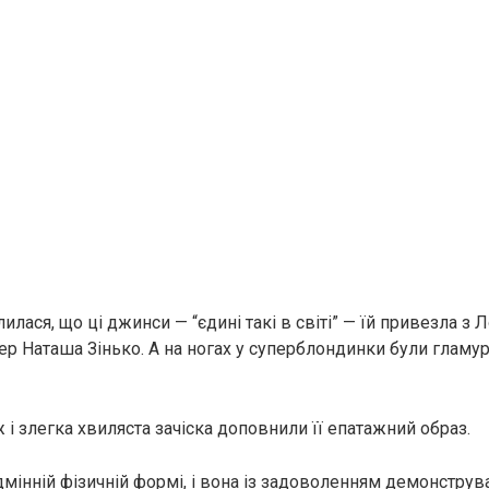
лася, що ці джинси — “єдині такі в світі” — їй привезла з Л
ер Наташа Зінько. А на ногах у суперблондинки були гламур
і злегка хвиляста зачіска доповнили її епатажний образ.
дмінній фізичній формі, і вона із задоволенням демонстру