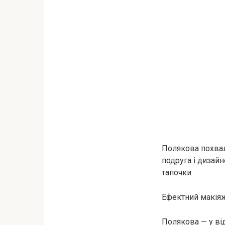
Полякова похвали
подруга і дизайн
тапочки.
Ефектний макіяж 
Полякова — у ві