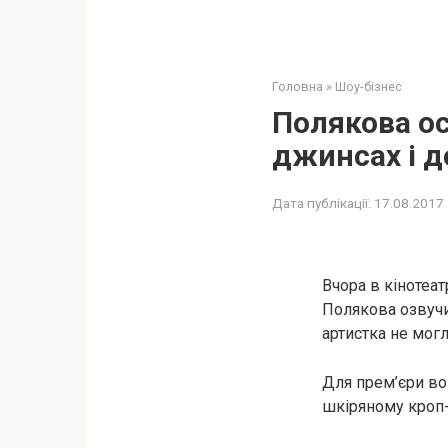
Головна
»
Шоу-бізнес
Полякова ос
джинсах і д
Дата публікації:
17.08.2017
Вчора в кінотеат
Полякова озвучи
артистка не мог
Для прем’єри во
шкіряному кроп-т