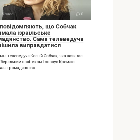
-бізнес
0
 повідомляють, що Собчак
имала ізраїльське
мадянство. Сама телеведуча
пішила виправдатися
ька телеведуча Ксеній Собчак, яка називає
ліберальним політиком і опонує Кремлю,
ала громадянство