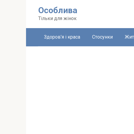
Перейти
Особлива
до
вмісту
Тільки для жінок
Здоров’я і краса
Стосунки
Жит