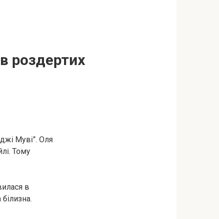
 в роздертих
оджі Муві”. Оля
лі. Тому
вилася в
 білизна.