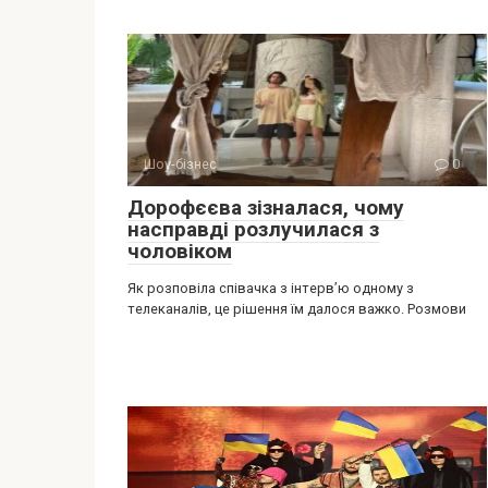
Шоу-бізнес
0
Дорофєєва зізналася, чому
насправді розлучилася з
чоловіком
Як розповіла співачка з інтерв’ю одному з
телеканалів, це рішення їм далося важко. Розмови