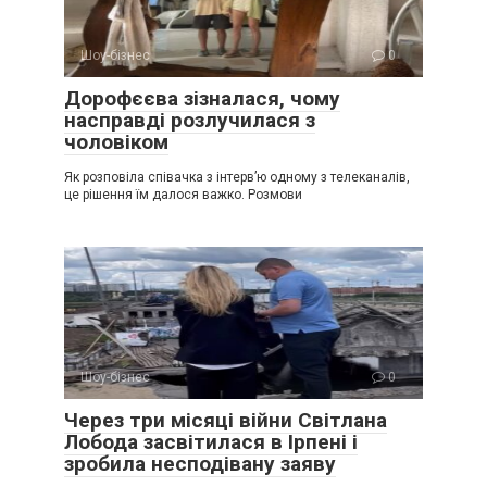
Шоу-бізнес
0
Дорофєєва зізналася, чому
насправді розлучилася з
чоловіком
Як розповіла співачка з інтерв’ю одному з телеканалів,
це рішення їм далося важко. Розмови
Шоу-бізнес
0
Через три місяці війни Світлана
Лобода засвітилася в Ірпені і
зробила несподівану заяву