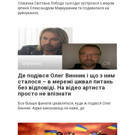
Співачка Світлана Лобода сьогодні зустрілася з мером
Ірпеня Олександром Маркушиним та подивилася на
руйнування,
Шоу-бізнес
0
Де подівся Олег Винник і що з ним
сталося – в мережі шквал питань
без відповіді. На відео артиста
просто не впізнати
Все більше фанатів цікавляться, куди ж подівся Олег
Винник. Адже виконавець не каже, де