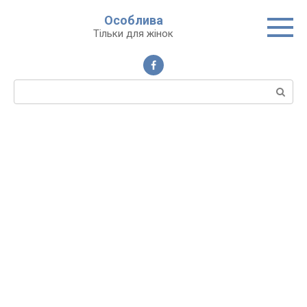
Перейти
Особлива
до
Тільки для жінок
вмісту
Пошук: