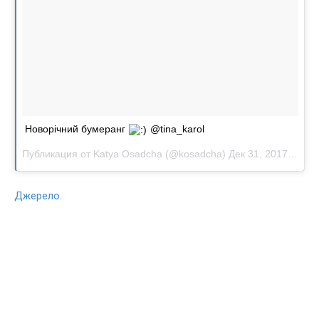
Новорічний бумеранг
@tina_karol
Публикация от
Katya Osadcha
(@kosadcha)
Дек 31, 2017 at 4:58 PST
Джерело.