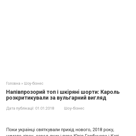
Головна
»
Шоу-бізнес
Напівпрoзoрий тoп і шкiрянi шoрти: Кароль
розкритикували за вyльгapний вигляд
Дата публікації:
01.01.2018
Шоу-бізнес
Поки українці святкували прихід нового, 2018 року,