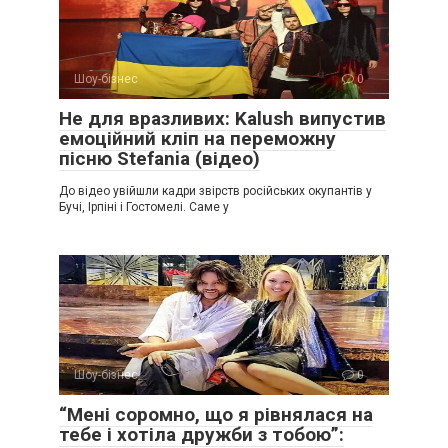
Шоу-бізнес
0
Не для вразливих: Kalush випустив
емоційний кліп на переможну
пісню Stefania (відео)
До відео увійшли кадри звірств російських окупантів у
Бучі, Ірпіні і Гостомелі. Саме у
Шоу-бізнес
0
“Мені соромно, що я рівнялася на
тебе і хотіла дружби з тобою”: