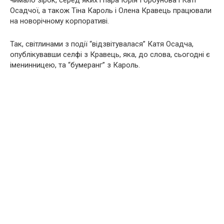
чимало зірок, серед яких і пара Юрія Горбунова і Каті
Осадчої, а також Тіна Кароль і Олена Кравець працювали
на новорічному корпоративі.
Так, світлинами з події “відзвітувалася” Катя Осадча,
опублікувавши селфі з Кравець, яка, до слова, сьогодні є
іменинницею, та “бумеранг” з Кароль.