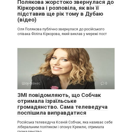
Полякова жорстоко звернулася до
Кіркорова і розповіла, як він її
підставив ще рік тому в Дубаю
(відео)
Оля Полякова публічно звернулася до російського
співака Філіпа Кіркорова, який виклав у мережі пост
Шоу-бізнес
0
ЗМІ повідомляють, що Собчак
отримала ізраїльське
громадянство. Сама телеведуча
поспішила виправдатися
Російська телеведуча Ксеній Собчак, яка називає себе
ліберальним політиком і опонує Кремлю, отримала
громадянство