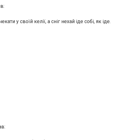
в:
кати у своїй келії, а сніг нехай іде собі, як іде.
ав: