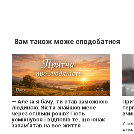
Вам також може сподобатися
Притчі
0
При
— Але ж я бачу, ти став заможною
Прит
людиною. Як ти знайшов мене
тер
через стільки років? Гість
вчи
усміхнувся і відповів те, що юнак
У неве
запам’ятав на все життя
дітей.