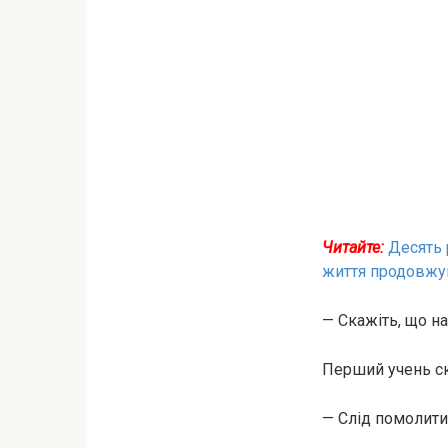
Читайте:
Десять 
життя продовжу
— Скажіть, що н
Перший учень ск
— Слід помолитис