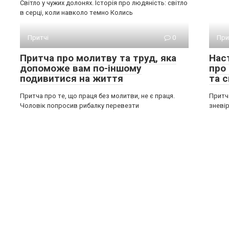
Світло у чужих долонях. Історія про людяність: світло
в серці, коли навколо темно Колись
Притчі
0
При
Притча про молитву та труд, яка
Нас
допоможе вам по-іншому
про 
подивитися на життя
та 
Притча про те, що праця без молитви, не є праця.
Притч
Чоловік попросив рибалку перевезти
зневір