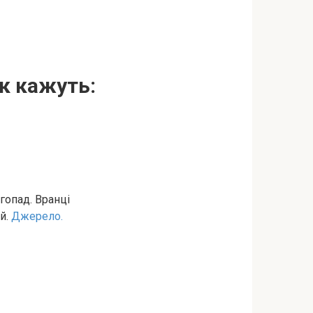
к кажуть:
гопад. Вранці
ій.
Джерело.