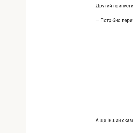
Другий припусти
— Потрібно перече
А ще інший сказ