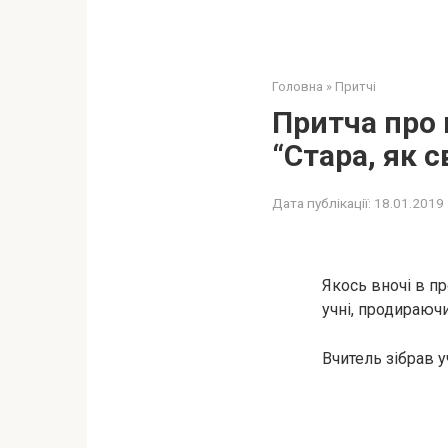
Головна
»
Притчі
Притча про 
“Стара, як с
Дата публікації:
18.01.2019
Якось вночі в п
учні, продираючи
Вчитель зібрав уч