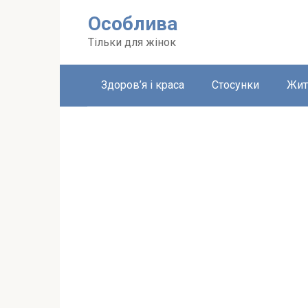
Перейти
Особлива
до
вмісту
Тільки для жінок
Здоров’я і краса
Стосунки
Жит