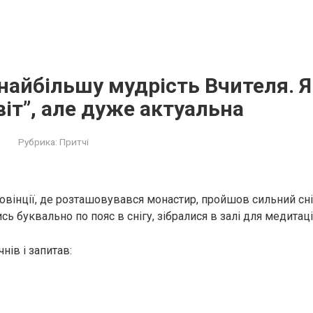
найбільшу мудрість Вчителя. Я
віт”, але дуже актуальна
Рубрика:
Притчі
ровінції, де розташовувався монастир, пройшов сильний сні
сь буквально по пояс в снігу, зібралися в залі для медитац
нів і запитав: