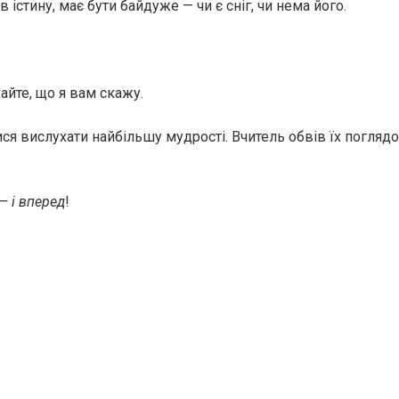
в істину, має бути байдуже — чи є сніг, чи нема його.
айте, що я вам скажу.
ся вислухати найбільшу мудрості. Вчитель обвів їх поглядом
— і вперед
!