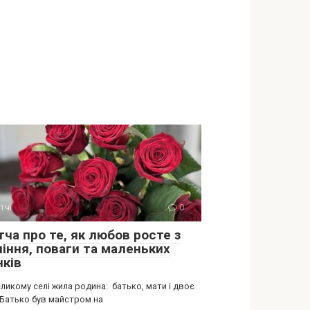
тчі
0
ча про те, як любов росте з
піння, поваги та маленьких
нків
ликому селі жила родина: батько, мати і двоє
 Батько був майстром на