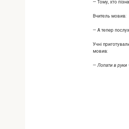
— Тому, хто пізна
Вчитель мовив:
— А тепер послух
Учні приготували
мовив:
—
Лопати в руки 