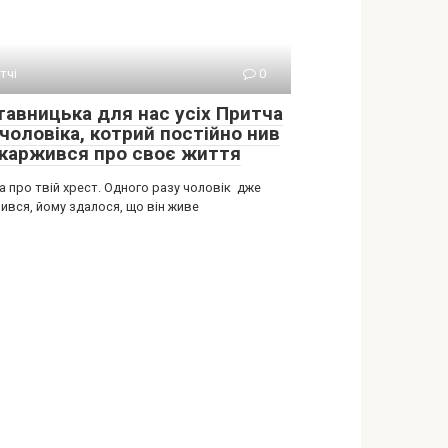
тчі
0
тавницька для нас усіх Притча
чоловіка, котрий постійно нив
скаржився про своє життя
а про твій хрест. Одного разу чоловік дже
ився, йому здалося, що він живе