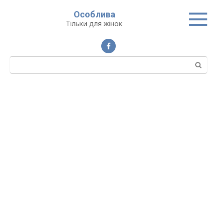
Перейти
Особлива
до
Тільки для жінок
вмісту
Пошук: