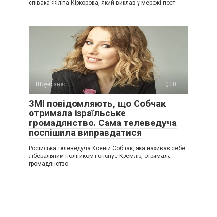
співака Філіпа Кіркорова, який виклав у мережі пост
Шоу-бізнес
0
ЗМІ повідомляють, що Собчак
отримала ізраїльське
громадянство. Сама телеведуча
поспішила виправдатися
Російська телеведуча Ксеній Собчак, яка називає себе
ліберальним політиком і опонує Кремлю, отримала
громадянство