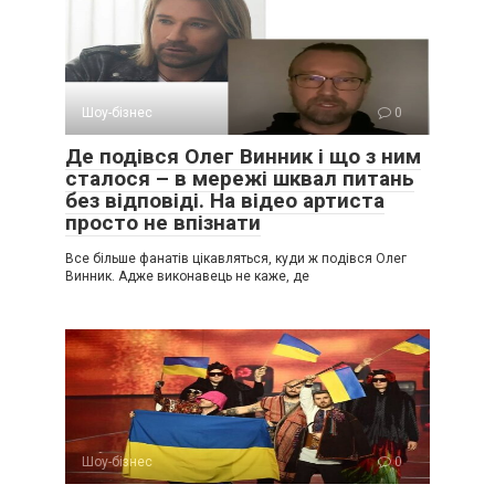
Шоу-бізнес
0
Де подівся Олег Винник і що з ним
сталося – в мережі шквал питань
без відповіді. На відео артиста
просто не впізнати
Все більше фанатів цікавляться, куди ж подівся Олег
Винник. Адже виконавець не каже, де
Шоу-бізнес
0