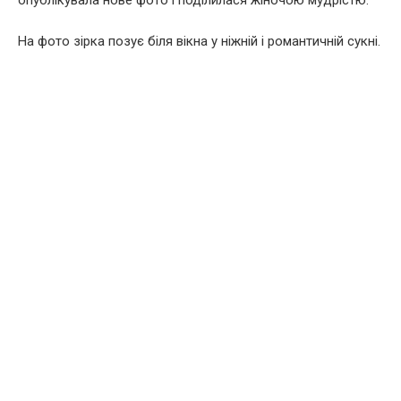
опублікувала нове фото і поділилася жіночою мудрістю.
На фото зірка позує біля вікна у ніжній і романтичній сукні.