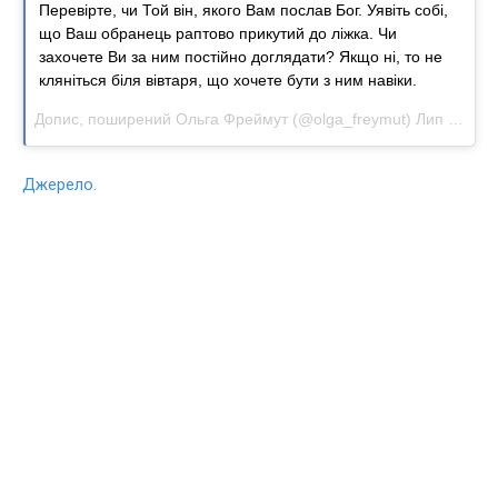
Перевірте, чи Той він, якого Вам послав Бог. Уявіть собі,
що Ваш обранець раптово прикутий до ліжка. Чи
захочете Ви за ним постійно доглядати? Якщо ні, то не
кляніться біля вівтаря, що хочете бути з ним навіки.
Допис, поширений Ольга Фреймут (@olga_freymut)
Лип 11, 2017 о 10:05 PDT
Джерело.