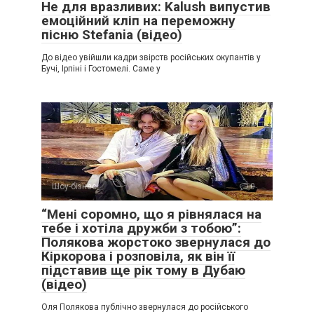
Не для вразливих: Kalush випустив
емоційний кліп на переможну
пісню Stefania (відео)
До відео увійшли кадри звірств російських окупантів у
Бучі, Ірпіні і Гостомелі. Саме у
Шоу-бізнес
0
“Мені соромно, що я рівнялася на
тебе і хотіла дружби з тобою”:
Полякова жорстоко звернулася до
Кіркорова і розповіла, як він її
підставив ще рік тому в Дубаю
(відео)
Оля Полякова публічно звернулася до російського