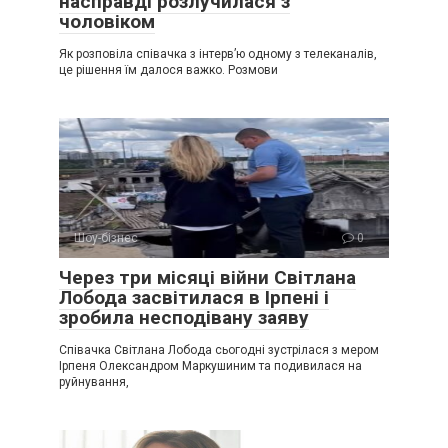
насправді розлучилася з
чоловіком
Як розповіла співачка з інтерв’ю одному з телеканалів,
це рішення їм далося важко. Розмови
Шоу-бізнес
0
Через три місяці війни Світлана
Лобода засвітилася в Ірпені і
зробила несподівану заяву
Співачка Світлана Лобода сьогодні зустрілася з мером
Ірпеня Олександром Маркушиним та подивилася на
руйнування,