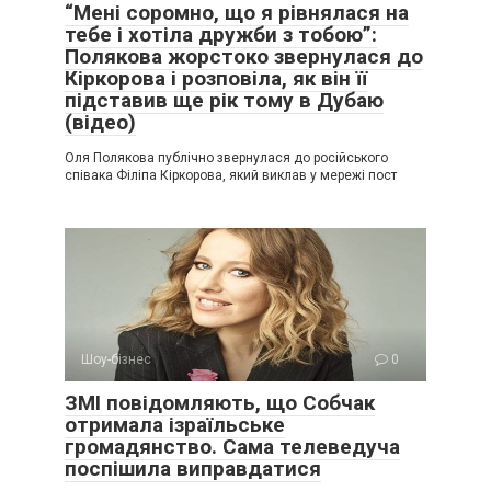
“Мені соромно, що я рівнялася на
тебе і хотіла дружби з тобою”:
Полякова жорстоко звернулася до
Кіркорова і розповіла, як він її
підставив ще рік тому в Дубаю
(відео)
Оля Полякова публічно звернулася до російського
співака Філіпа Кіркорова, який виклав у мережі пост
Шоу-бізнес
0
ЗМІ повідомляють, що Собчак
отримала ізраїльське
громадянство. Сама телеведуча
поспішила виправдатися