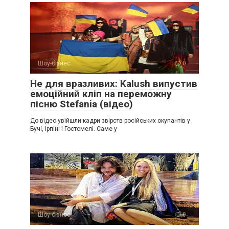
Шоу-бізнес
0
Не для вразливих: Kalush випустив
емоційний кліп на переможну
пісню Stefania (відео)
До відео увійшли кадри звірств російських окупантів у
Бучі, Ірпіні і Гостомелі. Саме у
Шоу-бізнес
0