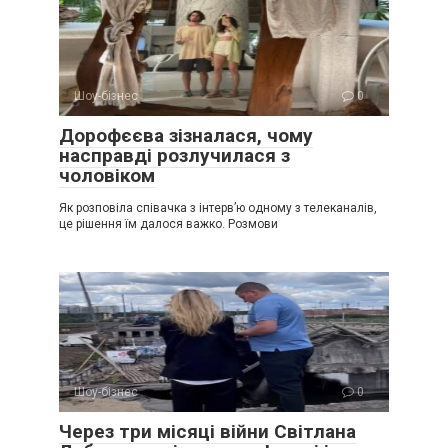
Шоу-бізнес
0
Дорофєєва зізналася, чому
насправді розлучилася з
чоловіком
Як розповіла співачка з інтерв’ю одному з телеканалів,
це рішення їм далося важко. Розмови
Шоу-бізнес
0
Через три місяці війни Світлана