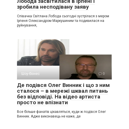
Лобода засвітилася в Ірпені і
зробила несподівану заяву
Співачка Світлана Лобода сьогодні зустрілася з мером
Ірпеня Олександром Маркушиним та подивилася на
руйнування,
Шоу-бізнес
0
Де подівся Олег Винник і що з ним
сталося – в мережі шквал питань
без відповіді. На відео артиста
просто не впізнати
Все більше фанатів цікавляться, куди ж подівся Олег
Винник. Адже виконавець не каже, де