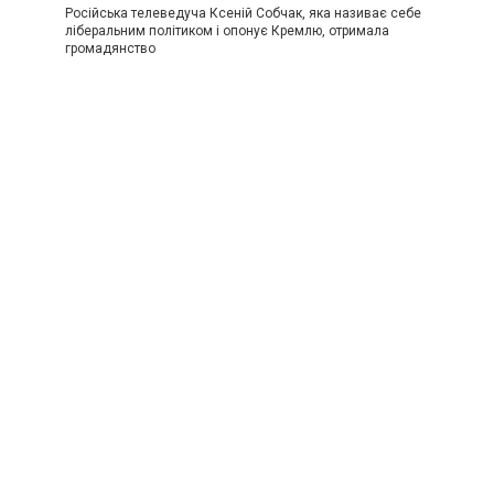
Російська телеведуча Ксеній Собчак, яка називає себе
ліберальним політиком і опонує Кремлю, отримала
громадянство