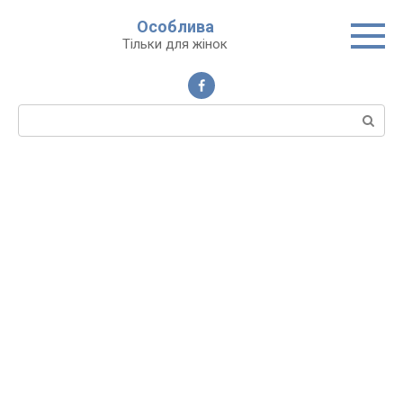
Перейти
Особлива
до
Тільки для жінок
вмісту
Пошук: