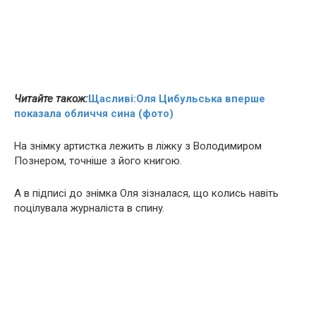
Читайте також:
Щaсливі:Оля Цибульська вперше
показала обличчя сина (фото)
На знімку артистка лежить в ліжку з Володимиром
Познером, точніше з його книгою.
А в підписі до знімка Оля зізналася, що колись навіть
поцiлувала журналіста в cпинy.