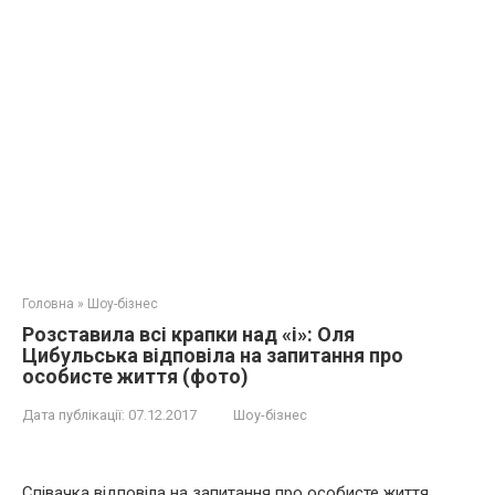
Головна
»
Шоу-бізнес
Розставила всі крапки над «і»: Оля
Цибульська відповіла на запитання про
особисте життя (фото)
Дата публікації:
07.12.2017
Шоу-бізнес
Співачка відповіла на запитання про особисте життя.