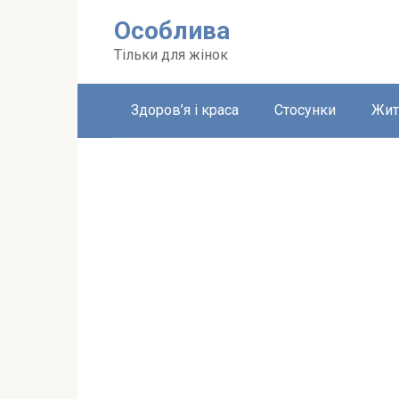
Перейти
Особлива
до
вмісту
Тільки для жінок
Здоров’я і краса
Стосунки
Жит