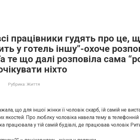
всі працівники гудять про це, щ
ить у готель іншу”-охоче розпо
а те що далі розповіла сама “
 очікувати ніхто
Рубрика:
Життя
ала, що для іншої жінки її чоловік скарб, їй самій не вист
их якостей. Про люблку чоловіка навела тему в телефонній 
ка працювала у тій самій будівлі, де працював чоловік Рит