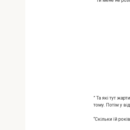
” Ти мене не роз
” Та які тут жар
тому. Потім у ві
“Скільки їй рокі