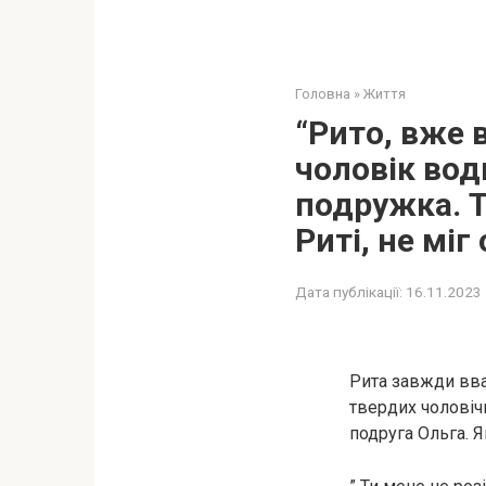
Головна
»
Життя
“Рито, вже 
чоловік вод
подружка. Т
Риті, не міг
Дата публікації:
16.11.2023
Рита завжди вваж
твердих чоловіч
подруга Ольга. Я