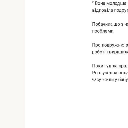
” Вона молодша 
відповіла подруг
Побачила що з чо
проблеми.
Про подружню зр
роботі і виріши
Поки гуділа пра
Розлучення вона 
часу жили у бабу