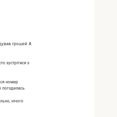
одував грошей. А
то зустрітися з
ася номер
і погодилась.
ьно, нічого