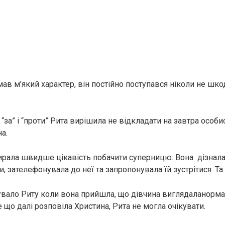
мав м’який характер, він постійно поступався ніколи не шк
за” і “проти” Рита вирішила не відкладати на завтра особис
а.
зпирала швидше цікавість побачити суперницю. Вона дізнал
, зателефонувала до неї та запропонувала їй зустрітися. Та 
ало Риту коли вона прийшла, що дівчина виглядаланормал
е що далі розповіла Христина, Рита не могла очікувати.