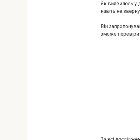
Як виявилось у 
навіть не зверну
Він запропонува
зможе перевірит
За всі досліджен