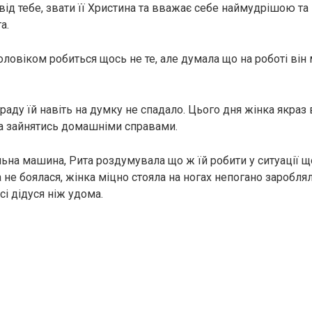
від тебе, звати її Христина та вважає себе наймудрішою та
а.
ловіком робиться щось не те, але думала що на роботі він 
аду їй навіть на думку не спадало. Цього дня жінка якраз 
ла зайнятись домашніми справами.
льна машина, Рита роздумувала що ж їй робити у ситуації щ
не боялася, жінка міцно стояла на ногах непогано зароблял
сі дідуся ніж удома.