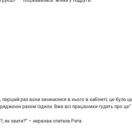
ігруєш?” – поцікавилась жінка у подруги.
ти, перший раз вони зачинилися в нього в кабінеті, це було щ
дрядженні разом їздили. Вже всі працівники гудять про це” 
в?, як звати?” – нервова спитала Рита.