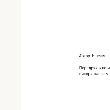
Автор: Нінелія
Передрук в повн
використання мат