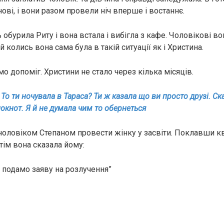
ові, і вони разом провели ніч вперше і востаннє.
 обурила Риту і вона встала і вибігла з кафе. Чоловікові во
й колись вона сама була в такій ситуації як і Христина.
само допоміг. Христини не стало через кілька місяців.
 То ти ночувала в Тараса? Ти ж казала що ви просто друзі. С
окнот. Я й не думала чим то обернеться
чоловіком Степаном провести жінку у засвіти. Поклавши к
тім вона сказала йому:
і подамо заяву на розлучення”