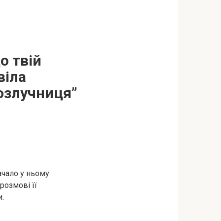
о твій
віла
розлучниця”
ачало у ньому
розмові її
и.