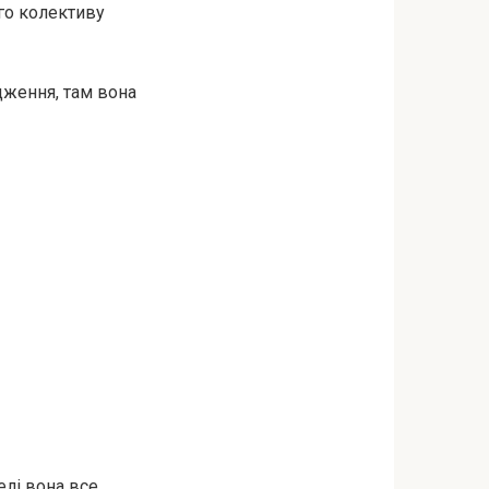
ого колективу
дження, там вона
елі вона все