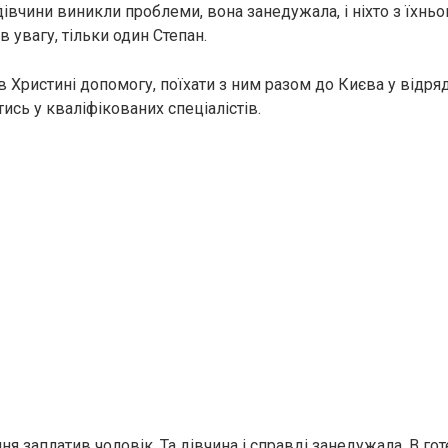
дівчини виникли проблеми, вона занедужала, і ніхто з їхнь
в увагу, тільки один Степан.
в Христині допомогу, поїхати з ним разом до Києва у відря
ись у кваліфікованих спеціалістів.
ня заплатив чоловік. Та дівчина і справді занедужала. В гот