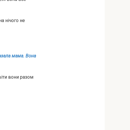
на нічого не
казала мама. Вона
віти вони разом