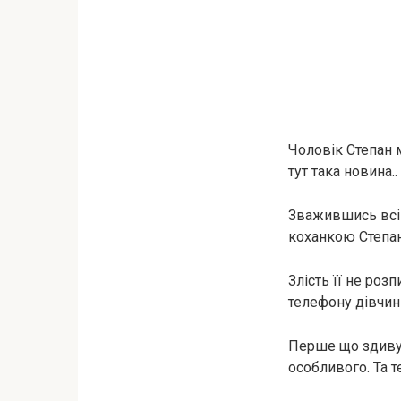
Чоловік Степан 
тут така новина..
Зважившись всі “
коханкою Степан
Злість її не ро
телефону дівчини
Перше що здивув
особливого. Та т