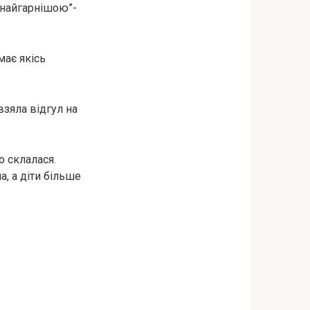
 найгарнішою”-
має якісь
взяла відгул на
о склалася.
а, а діти більше