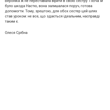
Вероніка ж не переставала вірити в свою сестру. І хоча їй
було шкода Настю, вона залишалася поруч, готова
допомогти. Тому, зрештою, для обох сестер цей шлях
став уроком: не все, що здається ідеальним, насправді
таким є.
Олеся Срібна