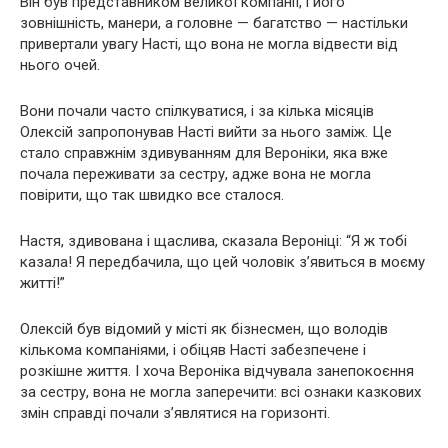
Він був представником великої компанії, і його
зовнішність, манери, а головне — багатство — настільки
привертали увагу Насті, що вона не могла відвести від
нього очей.
Вони почали часто спілкуватися, і за кілька місяців
Олексій запропонував Насті вийти за нього заміж. Це
стало справжнім здивуванням для Вероніки, яка вже
почала переживати за сестру, адже вона не могла
повірити, що так швидко все сталося.
Настя, здивована і щаслива, сказала Вероніці: “Я ж тобі
казала! Я передбачила, що цей чоловік з’явиться в моєму
житті!”
Олексій був відомий у місті як бізнесмен, що володів
кількома компаніями, і обіцяв Насті забезпечене і
розкішне життя. І хоча Вероніка відчувала занепокоєння
за сестру, вона не могла заперечити: всі ознаки казкових
змін справді почали з’являтися на горизонті.