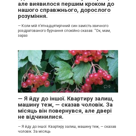
але виявилося першим кроком до
нашого справжнього, дорослого
розуміння.
— Коли мій п’ятнадцятирічний син замість звичного
роздратованого бурчання спокійно сказав: “Ок, мам,
зараз
Життя
0
— Я йду до іншої. Квартиру залиш,
машину теж, — сказав чоловік. За
місяць він повернувся, але двері
не відчинилися.
— Я йду до іншої. Квартиру залиш, машину теж, — сказав
чоловік. За місяць