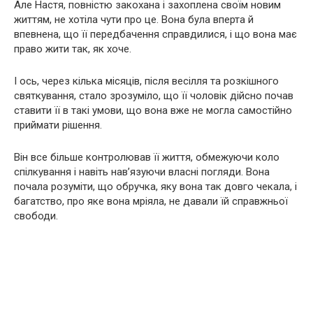
Але Настя, повністю закохана і захоплена своїм новим
життям, не хотіла чути про це. Вона була вперта й
впевнена, що її передбачення справдилися, і що вона має
право жити так, як хоче.
І ось, через кілька місяців, після весілля та розкішного
святкування, стало зрозуміло, що її чоловік дійсно почав
ставити її в такі умови, що вона вже не могла самостійно
приймати рішення.
Він все більше контролював її життя, обмежуючи коло
спілкування і навіть нав’язуючи власні погляди. Вона
почала розуміти, що обручка, яку вона так довго чекала, і
багатство, про яке вона мріяла, не давали їй справжньої
свободи.