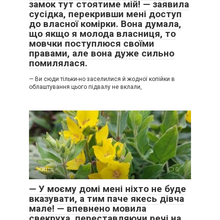
замок тут стоятиме мій! — заявила
сусідка, перекривши мені доступ
до власної комірки. Вона думала,
що якщо я молода власниця, то
мовчки поступлюся своїми
правами, але вона дуже сильно
помилялася.
— Ви сюди тільки-но заселилися й жодної копійки в
облаштування цього підвалу не вклали,
Життя
0
— У моєму домі мені ніхто не буде
вказувати, а тим паче якесь дівча
мале! — впевнено мовила
свекруха, переставляючи речі на