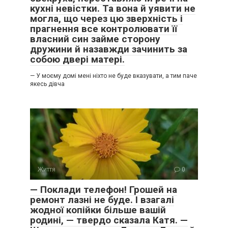
кухні невістки. Та вона й уявити не
могла, що через цю зверхність і
прагнення все контролювати її
власний син займе сторону
дружини й назавжди зачинить за
собою двері матері.
— У моєму домі мені ніхто не буде вказувати, а тим паче
якесь дівча
Життя
0
— Поклади телефон! Грошей на
ремонт лазні не буде. І взагалі
жодної копійки більше вашій
родині, — твердо сказала Катя. —