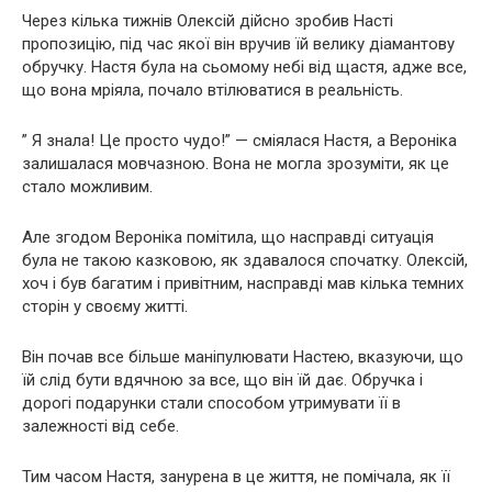
Через кілька тижнів Олексій дійсно зробив Насті
пропозицію, під час якої він вручив їй велику діамантову
обручку. Настя була на сьомому небі від щастя, адже все,
що вона мріяла, почало втілюватися в реальність.
” Я знала! Це просто чудо!” — сміялася Настя, а Вероніка
залишалася мовчазною. Вона не могла зрозуміти, як це
стало можливим.
Але згодом Вероніка помітила, що насправді ситуація
була не такою казковою, як здавалося спочатку. Олексій,
хоч і був багатим і привітним, насправді мав кілька темних
сторін у своєму житті.
Він почав все більше маніпулювати Настею, вказуючи, що
їй слід бути вдячною за все, що він їй дає. Обручка і
дорогі подарунки стали способом утримувати її в
залежності від себе.
Тим часом Настя, занурена в це життя, не помічала, як її