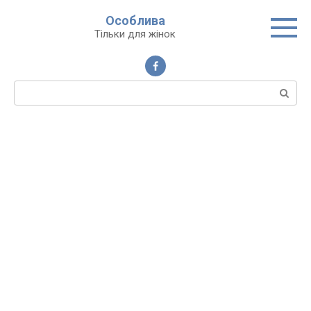
Перейти
Особлива
до
Тільки для жінок
вмісту
Пошук: