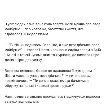
З усіх людей саме вона була вперта, коли мріяла про своє
майбутнє — про чоловіка, багатство і життя, яке
здавалося їй недосяжним.
— “Ти тільки подивись, Вероніко, я вже передбачила своє
майбутнє!” — казала Настя, коли вони сиділи разом в їхній
кімнаті, оточені купами книг та журналів, де писалося про
долю і вірші для успіху.
Вероніка сміялася, бо все це здавалося їй кумедним. ”
Що ти маєш на увазі, передбачила?” — питала вона,
посміхаючись. — “Ти хочеш сказати, що бачитимеш
обручку на пальці і казкові гроші в руках?”
Настя лише загадково посміхалась і, відкинувши волосся
за вухо, відповідала: