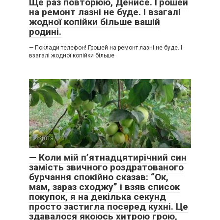
Ще раз повторюю, Денисе. Грошей
на ремонт лазні не буде. І взагалі
жодної копійки більше вашій
родині.
— Поклади телефон! Грошей на ремонт лазні не буде. І
взагалі жодної копійки більше
Життя
0
— Коли мій п’ятнадцятирічний син
замість звичного роздратованого
бурчання спокійно сказав: “Ок,
мам, зараз сходжу” і взяв список
покупок, я на декілька секунд
просто застигла посеред кухні. Це
здавалося якоюсь хитрою грою,