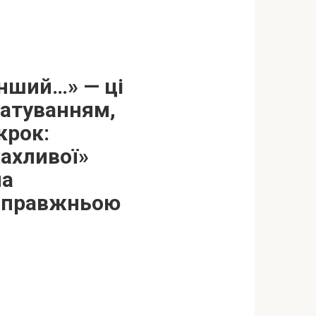
інший…» — ці
катуванням,
крок:
жахливої»
на
 справжньою