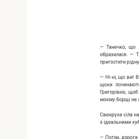
— Танечко, що 
образилася. — 
пригостити рідн
— Ні-ні, що ви! 
щоки починають
Григорівно, щоб
моєму борщі не 
Свекруха сіла на
з ідеальними ку
— Потім, дорога