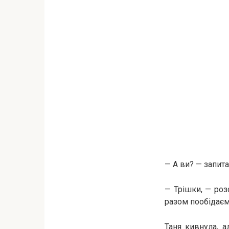
— А ви? — запита
— Трішки, — роз
разом пообідаємо
Таня кивнула, а