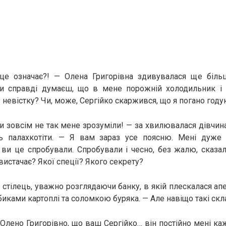
це означає?! — Олена Григорівна здивувалася ще більш
Ти справді думаєш, що в мене порожній холодильник і
у невістку? Чи, може, Сергійко скаржився, що я погано год
Ви зовсім не так мене зрозуміли! — за хвилювалася дівчин
 палахкотіти. — Я вам зараз усе поясню. Мені дуже 
 ви це спробували. Спробували і чесно, без жалю, сказа
вистачає? Якої спеції? Якого секрету?
 стілець, уважно розглядаючи банку, в якій плескалася ап
биками картоплі та соломкою буряка. — Але навіщо такі скл
 Олено Григорівно, що ваш Сергійко… він постійно мені к