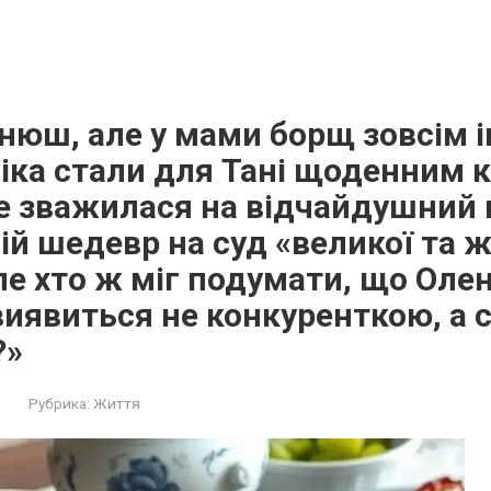
нюш, але у мами борщ зовсім 
іка стали для Тані щоденним 
е зважилася на відчайдушний 
ій шедевр на суд «великої та 
ле хто ж міг подумати, що Оле
виявиться не конкуренткою, а
?»
Рубрика:
Життя