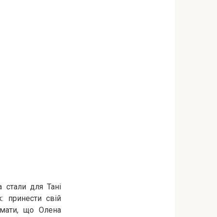
 стали для Тані
: принести свій
умати, що Олена