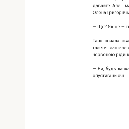
давайте. Але… м
Олена Григорівна
— Що? Як це — 
Таня почала ква
газети зашелес
червоною рідин
— Ви, будь ласк
опустивши очі.