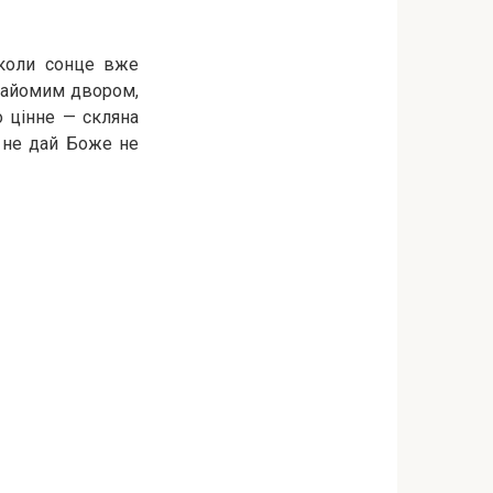
 коли сонце вже
знайомим двором,
 цінне — скляна
б не дай Боже не