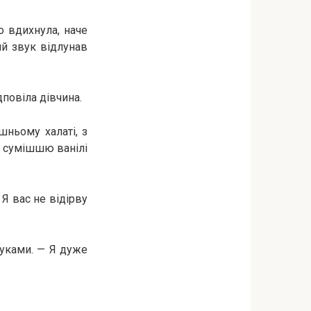
о вдихнула, наче
ий звук відлунав
дповіла дівчина.
шньому халаті, з
— сумішшю ванілі
 Я вас не відірву
руками. — Я дуже