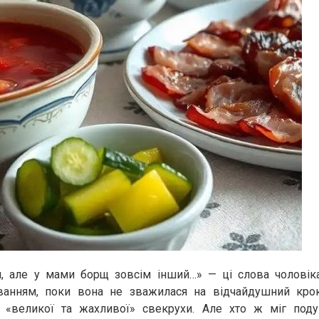
, але у мами борщ зовсім інший…» — ці слова чоловіка
анням, поки вона не зважилася на відчайдушний крок
«великої та жахливої» свекрухи. Але хто ж міг под