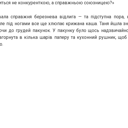
виться не конкуренткою, а справжньою союзницею?»
вала справжня березнева відлига — та підступна пора,
 але під ногами все ще хлюпає крижана каша. Таня йшла 
ючи до грудей пакунок. У пакунку було щось надзвичайно
загорнута в кілька шарів паперу та кухонний рушник, що
о.