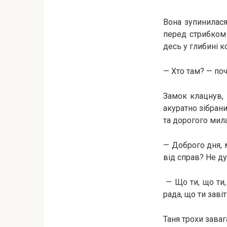
Вона зупинилася
перед стрибком 
десь у глибині к
— Хто там? — поч
Замок клацнув, 
акуратно зібран
та дорогого мила
— Доброго дня, м
від справ? Не д
— Що ти, що ти,
рада, що ти заві
Таня трохи зава