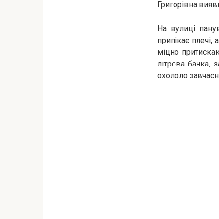
Григорівна вия
На вулиці пану
припікає плечі,
міцно притиска
літрова банка, 
охололо завчасн