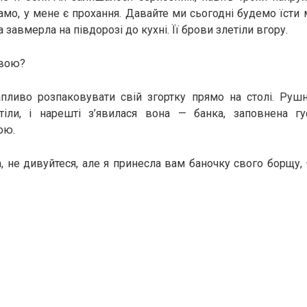
амо, у мене є прохання. Давайте ми сьогодні будемо їсти
 завмерла на півдорозі до кухні. Її брови злетіли вгору.
твою?
пливо розпаковувати свій згортку прямо на столі. Рушн
тіли, і нарешті з’явилася вона — банка, заповнена гу
ою.
а, не дивуйтеся, але я принесла вам баночку свого борщу, 