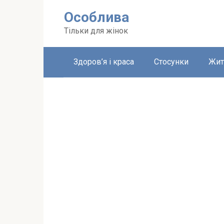
Перейти
Особлива
до
вмісту
Тільки для жінок
Здоров’я і краса
Стосунки
Жит