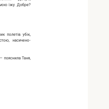
 мою їжу. Добре?
ик полетів убік,
стою, насичено-
— пояснила Таня,