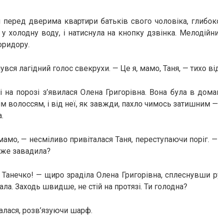
 перед дверима квартири батьків свого чоловіка, глибок
у холодну воду, і натиснула на кнопку дзвінка. Мелодійн
оридору.
увся лагідний голос свекрухи. — Це я, мамо, Таня, — тихо ві
і на порозі з’явилася Олена Григорівна. Вона була в дома
им волоссям, і від неї, як завжди, пахло чимось затишним 
.
амо, — несміливо привіталася Таня, переступаючи поріг. —
уже завадила?
 Танечко! — щиро зраділа Олена Григорівна, сплеснувши 
тала. Заходь швидше, не стій на протязі. Ти голодна?
галася, розв’язуючи шарф.