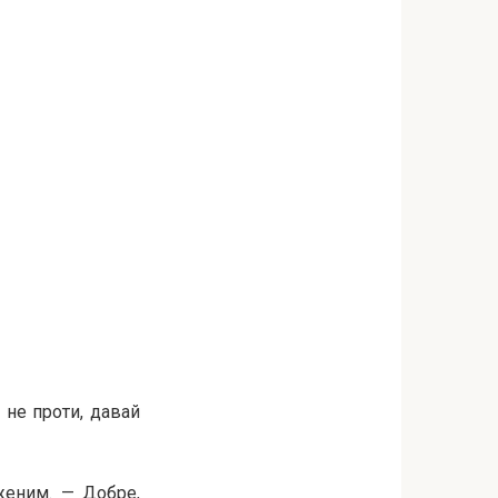
 не проти, давай
уженим. — Добре,