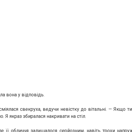
ла вона у відповідь.
сміялася свекруха, ведучи невістку до вітальні. — Якщо ти
. Я якраз збиралася накривати на стіл.
ле її обличчя залишалося серйозним, навіть трохи напр