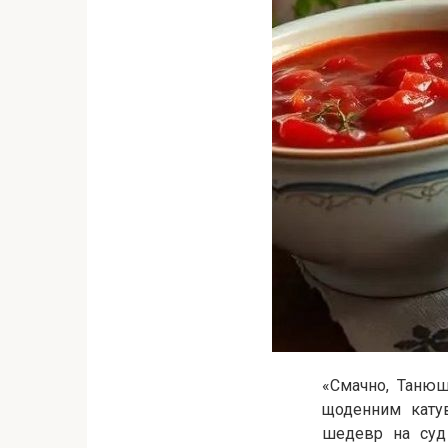
«Смачно, Танюш
щоденним катув
шедевр на суд 