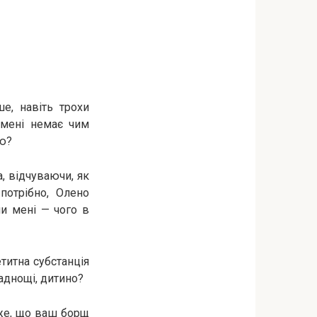
е, навіть трохи
 мені немає чим
ую?
а, відчуваючи, як
потрібно, Олено
ли мені — чого в
етитна субстанція
аднощі, дитино?
аже, що ваш борщ