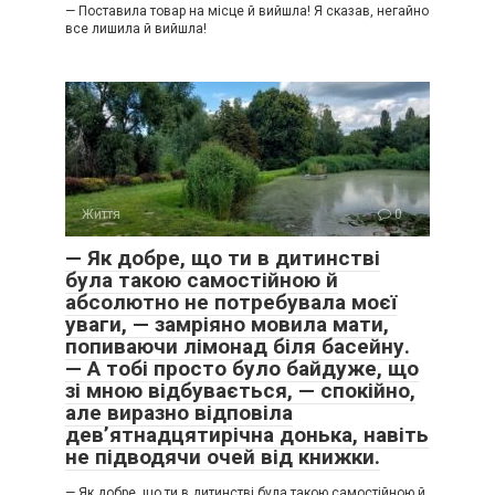
— Поставила товар на місце й вийшла! Я сказав, негайно
все лишила й вийшла!
Життя
0
— Як добре, що ти в дитинстві
була такою самостійною й
абсолютно не потребувала моєї
уваги, — замріяно мовила мати,
попиваючи лімонад біля басейну.
— А тобі просто було байдуже, що
зі мною відбувається, — спокійно,
але виразно відповіла
дев’ятнадцятирічна донька, навіть
не підводячи очей від книжки.
— Як добре, що ти в дитинстві була такою самостійною й