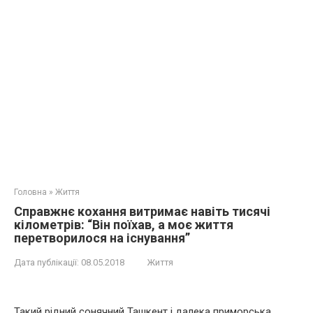
Головна
»
Життя
Справжнє кохання витримає навіть тисячі
кілометрів: “Він поїхав, а моє життя
перетворилося на існування”
Дата публікації:
08.05.2018
Життя
Такий рідний сонячний Ташкент і далека приморська