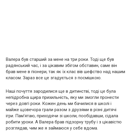
Валера був старший за мене на три роки. Тоді ще був
радянський час, і за цікавим збігом обставин, саме він
брав мене в піонери, так як їх клас вів шефство над нашим
класом. Зараз все це згадується з посмішкою.
Наші почуття зародилися ще в дитинстві, тоді це була
непідробна щира прихильність, яку ми змогли пронести
через довгі роки. Кожен день ми бачилися в школі і
майже щовечора грали разом з друзями в різні дитячі
ігри. Пам’ятаю, приходячи зі школи, пообідавши, сідала
робити уроки. А Валера брав підзорну трубу і з цікавістю
розглядав, чим же я займаюся у себе вдома.