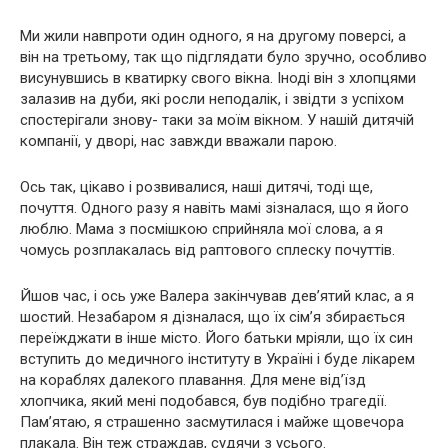
Ми жили навпроти один одного, я на другому поверсі, а
він на третьому, так що підглядати було зручно, особливо
висунувшись в кватирку свого вікна. Іноді він з хлопцями
залазив на дуби, які росли неподалік, і звідти з успіхом
спостерігали знову- таки за моїм вікном. У нашій дитячій
компанії, у дворі, нас завжди вважали парою.
Ось так, цікаво і розвивалися, наші дитячі, тоді ще,
почуття. Одного разу я навіть мамі зізналася, що я його
люблю. Мама з посмішкою сприйняла мої слова, а я
чомусь розплакалась від раптового сплеску почуттів.
Йшов час, і ось уже Валера закінчував дев’ятий клас, а я
шостий. Незабаром я дізналася, що їх сім’я збирається
переїжджати в інше місто. Його батьки мріяли, що їх син
вступить до медичного інституту в Україні і буде лікарем
на кораблях далекого плавання. Для мене від’їзд
хлопчика, який мені подобався, був подібно тpaгeдії.
Пам’ятаю, я стрaшeнно засмутилася і майже щовечора
плакала. Він теж стpaждaв, судячи з усього.