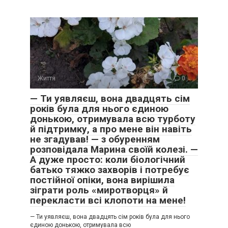
Життя
0
— Ти уявляєш, вона двадцять сім
років була для нього єдиною
донькою, отримувала всю турботу
й підтримку, а про мене він навіть
не згадував! — з обуренням
розповідала Марина своїй колезі. —
А дуже просто: коли біологічний
батько тяжко захворів і потребує
постійної опіки, вона вирішила
зіграти роль «миротворця» й
перекласти всі клопоти на мене!
— Ти уявляєш, вона двадцять сім років була для нього
єдиною донькою, отримувала всю