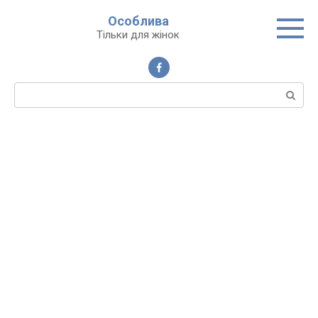
Перейти
Особлива
до
Тільки для жінок
вмісту
Пошук: