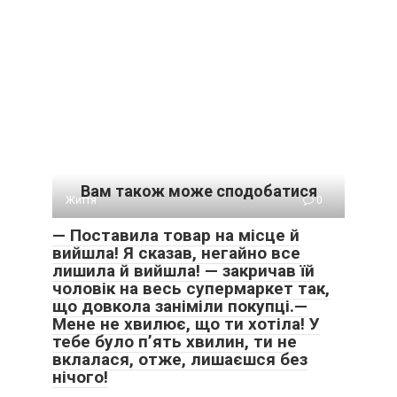
Вам також може сподобатися
Життя
0
— Поставила товар на місце й
вийшла! Я сказав, негайно все
лишила й вийшла! — закричав їй
чоловік на весь супермаркет так,
що довкола заніміли покупці.—
Мене не хвилює, що ти хотіла! У
тебе було п’ять хвилин, ти не
вклалася, отже, лишаєшся без
нічого!