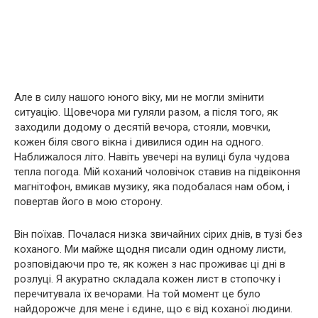
Але в силу нашого юного віку, ми не могли змінити
ситуацію. Щовечора ми гуляли разом, а після того, як
заходили додому о десятій вечора, стояли, мовчки,
кожен біля свого вікна і дивилися один на одного.
Наближалося літо. Навіть увечері на вулиці була чудова
тепла погода. Мій коханий чоловічок ставив на підвіконня
магнітофон, вмикав музику, яка подобалася нам обом, і
повертав його в мою сторону.
Він поїхав. Почалася низка звичайних сірих днів, в тузі без
коханого. Ми майже щодня писали один одному листи,
розповідаючи про те, як кожен з нас проживає ці дні в
розлуці. Я акуратно складала кожен лист в стопочку і
перечитувала їх вечорами. На той момент це було
найдорожче для мене і єдине, що є від коханої людини.