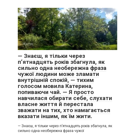
Життя
0
— Знаєш, я тільки через
п’ятнадцять років збагнула, як
сильно одна необережна фраза
чужої людини може зламати
внутрішній спокій, — тихим
голосом мовила Катерина,
попиваючи чай. — Я просто
навчилася обирати себе, слухати
власне життя й перестала
зважати на тих, хто намагається
вказати іншим, як їм жити.
— Знаєш, я тільки через п’ятнадцять років збагнула, як
сильно одна необережна фраза чужої