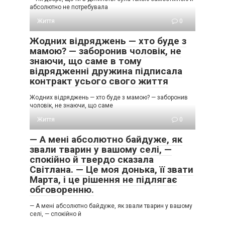
абсолютно не потребувала
Життя
0
Жодних відряджень — хто буде з
мамою? — заборонив чоловік, не
знаючи, що саме в тому
відрядженні дружина підписала
контракт усього свого життя
Жодних відряджень — хто буде з мамою? — заборонив
чоловік, не знаючи, що саме
Життя
0
— А мені абсолютно байдуже, як
звали тварин у вашому селі, —
спокійно й твердо сказала
Світлана. — Це моя донька, її звати
Марта, і це рішення не підлягає
обговоренню.
— А мені абсолютно байдуже, як звали тварин у вашому
селі, — спокійно й