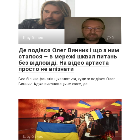
Шоу-бізнес
0
Де подівся Олег Винник і що з ним
сталося – в мережі шквал питань
без відповіді. На відео артиста
просто не впізнати
Все більше фанатів цікавляться, куди ж подівся Олег
Винник. Адже виконавець не каже, де
Шоу-бізнес
0