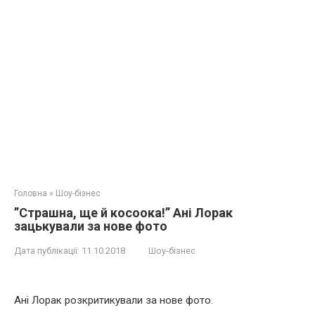
Головна
»
Шоу-бізнес
”Стpaшна, ще й коcoока!” Ані Лорак
зацькували за нове фото
Дата публікації:
11.10.2018
Шоу-бізнес
Ані Лорак розкритикували за нове фото.