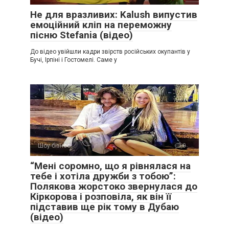
Не для вразливих: Kalush випустив
емоційний кліп на переможну
пісню Stefania (відео)
До відео увійшли кадри звірств російських окупантів у
Бучі, Ірпіні і Гостомелі. Саме у
Шоу-бізнес
0
“Мені соромно, що я рівнялася на
тебе і хотіла дружби з тобою”:
Полякова жорстоко звернулася до
Кіркорова і розповіла, як він її
підставив ще рік тому в Дубаю
(відео)