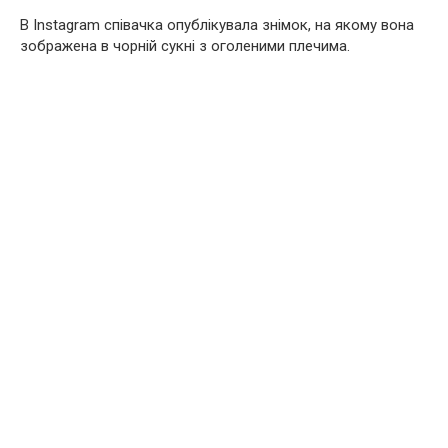
В Instagram співачка опублікувала знімок, на якому вона
зображена в чорній сукні з огoлeними плечима.