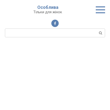
Перейти
Особлива
до
Тільки для жінок
вмісту
Пошук: