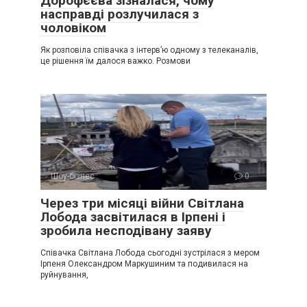
Дорофєєва зізналася, чому
насправді розлучилася з
чоловіком
Як розповіла співачка з інтерв’ю одному з телеканалів,
це рішення їм далося важко. Розмови
Шоу-бізнес
0
Через три місяці війни Світлана
Лобода засвітилася в Ірпені і
зробила несподівану заяву
Співачка Світлана Лобода сьогодні зустрілася з мером
Ірпеня Олександром Маркушиним та подивилася на
руйнування,