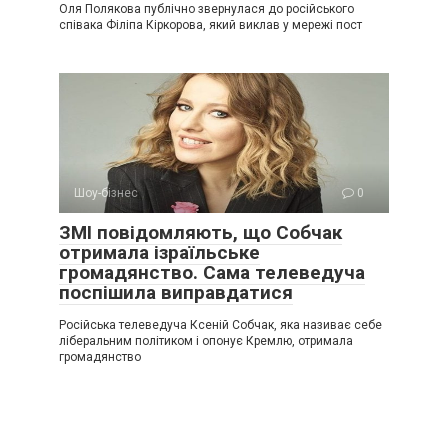
Оля Полякова публічно звернулася до російського
співака Філіпа Кіркорова, який виклав у мережі пост
Шоу-бізнес
0
ЗМІ повідомляють, що Собчак
отримала ізраїльське
громадянство. Сама телеведуча
поспішила виправдатися
Російська телеведуча Ксеній Собчак, яка називає себе
ліберальним політиком і опонує Кремлю, отримала
громадянство