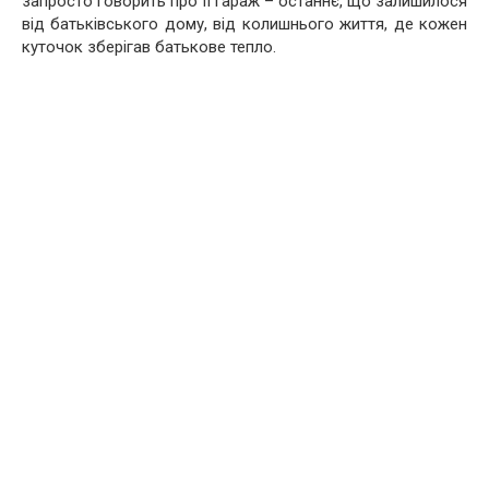
запросто говорить про її гараж – останнє, що залишилося
від батьківського дому, від колишнього життя, де кожен
куточок зберігав батькове тепло.