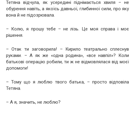
Тетяна відчула, як усередині піднімається хвиля – не
обурення навіть, а якоїсь давньої, глибинної сили, про яку
вона й не підозрювала.
– Колю, я прошу тебе – не лізь. Це моя справа і моє
рішення.
– Отак ти заговорила! – Кирило театрально сплеснув
руками. – А як же «одна родина», «все навпіл»? Коли
батькові операцію робили, ти ж не відмовлялася від моєї
допомоги!
– Тому що я люблю твого батька, – просто відповіла
Тетяна.
– А я, значить, не люблю?