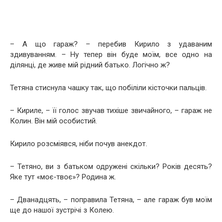
– А що гараж? – перебив Кирило з удаваним
здивуванням. – Ну тепер він буде моїм, все одно на
ділянці, де живе мій рідний батько. Логічно ж?
Тетяна стиснула чашку так, що побіліли кісточки пальців.
– Кириле, – її голос звучав тихіше звичайного, – гараж не
Колин. Він мій особистий.
Кирило розсміявся, ніби почув анекдот.
– Тетяно, ви з батьком одружені скільки? Років десять?
Яке тут «моє-твоє»? Родина ж.
– Дванадцять, – поправила Тетяна, – але гараж був моїм
ще до нашої зустрічі з Колею.