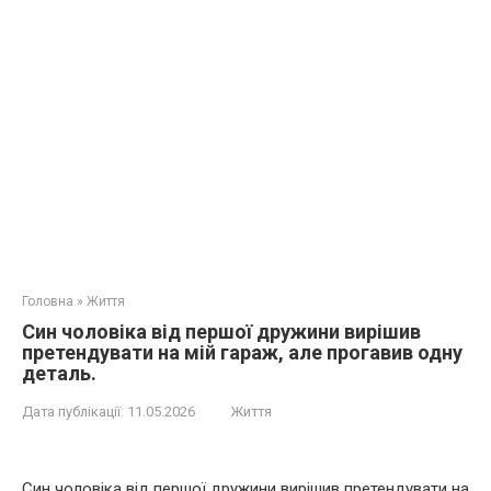
Головна
»
Життя
Син чоловіка від першої дружини вирішив
претендувати на мій гараж, але прогавив одну
деталь.
Дата публікації:
11.05.2026
Життя
Син чоловіка від першої дружини вирішив претендувати на