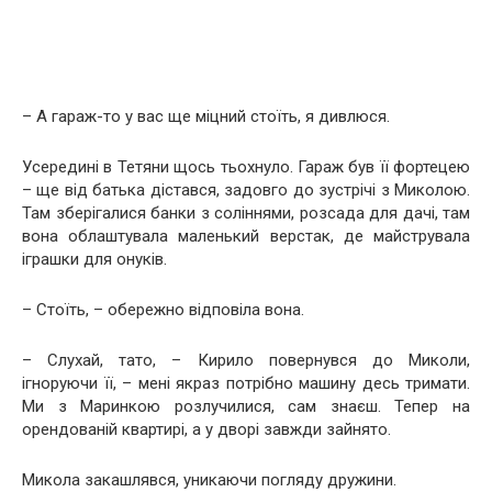
– А гараж-то у вас ще міцний стоїть, я дивлюся.
Усередині в Тетяни щось тьохнуло. Гараж був її фортецею
– ще від батька дістався, задовго до зустрічі з Миколою.
Там зберігалися банки з соліннями, розсада для дачі, там
вона облаштувала маленький верстак, де майструвала
іграшки для онуків.
– Стоїть, – обережно відповіла вона.
– Слухай, тато, – Кирило повернувся до Миколи,
ігноруючи її, – мені якраз потрібно машину десь тримати.
Ми з Маринкою розлучилися, сам знаєш. Тепер на
орендованій квартирі, а у дворі завжди зайнято.
Микола закашлявся, уникаючи погляду дружини.