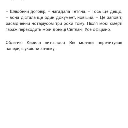
– Шлюбний договір, – нагадала Тетяна. – І ось ще дещо,
– вона дістала ще один документ, новіший. – Це заповіт,
засвідчений нотаріусом три роки тому. Після моєї смерті
гараж переходить моїй доньці Світлані. Усе офіційно.
Обличчя Кирила витяглося. Він мовчки перечитував
папери, шукаючи зачіпку.