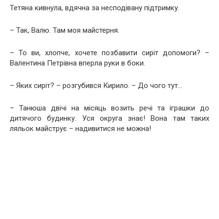
Тетяна кивнула, вдячна за несподівану підтримку.
– Так, Валю. Там моя майстерня.
– То ви, хлопче, хочете позбавити сиріт допомоги? –
Валентина Петрівна вперла руки в боки.
– Яких сиріт? – розгубився Кирило. – До чого тут…
– Танюша двічі на місяць возить речі та іграшки до
дитячого будинку. Уся округа знає! Вона там таких
ляльок майструє – надивитися не можна!