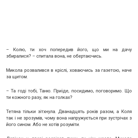
– Колю, ти хоч попередив його, що ми на дачу
збиралися? – спитала вона, не обертаючись.
Микола розвалився в кріслі, ховаючись за газетою, наче
за щитом.
– Та годі тобі, Таню. Приїде, посидимо, поговоримо. Що
ти кожного разу, як на голках?
Тетяна тільки зітхнула. Дванадцять років разом, а Коля
так і не зрозумів, чому вона напружується при зустрічах з
його сином. Або не хотів розуміти.