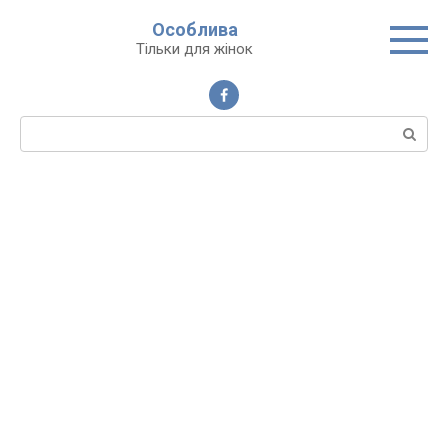
Перейти
Особлива
до
Тільки для жінок
вмісту
Пошук: