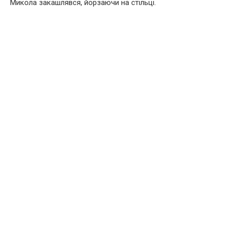
Микола закашлявся, йорзаючи на стільці.