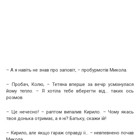
– А я навіть не знав про заповіт, – пробурмотів Микола.
– Пробач, Колю, – Тетяна вперше за вечір усміхнулася
йому тепло. – Я хотіла тебе вберегти від… таких ось
розмов.
– Це нечесно! – раптом випалив Кирило. – Чому якась
твоя донька отримає, а я ні? Батьку, скажи їй!
– Кирило, але якщо гараж справді її… – невпевнено почав
Микола.