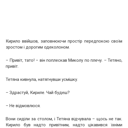
Кирило ввійшов, заповнюючи простір передпокою своїм
зростом і дорогим одеколоном.
– Привіт, тато! – він поплескав Миколу по плечу. – Тетяно,
привіт.
Тетяна кивнула, натягнувши усмішку.
– Здрастуй, Кириле. Чай будеш?
– Не відмовлюся.
Вони сиділи за столом, і Тетяна відчувала – щось не так.
Кирило був надто привітним, надто цікавився їхніми