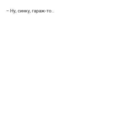
– Ну, синку, гараж-то…