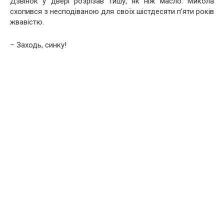
Дзвінок у двері розрізав тишу, як ніж масло. Микола
схопився з несподіваною для своїх шістдесяти п’яти років
жвавістю.
– Заходь, синку!