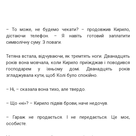
– То може, не будемо чекати? – продовжив Кирило,
дістаючи телефон. – Я навіть готовий заплатити
символічну суму. З поваги.
Тетяна встала, відчуваючи, як тремтять ноги. Дванадцять
років вона мовчала, коли Кирило приїжджав і поводився
господарем у їхньому домі. Дванадцять років
згладжувала кути, щоб Колі було спокійно.
– Ні, – сказала вона тихо, але твердо.
– Що «ні»? – Кирило підвів брови, наче недочув.
– Гараж не продається. І не передається. Це моє,
особисте.