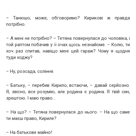
– Танюшо, може, обговоримо? Кирикові ж правда
потрібно.
– А мені не потрібно? – Тетяна повернулася до чоловіка, і
той раптом побачив у її очах щось незнайоме. – Колю, ти
хоч раз спитав, навіщо мені цей гараж? Чому я щодня
туди ходжу?
– Ну, розсада, соління.
– Батьку, – перебив Кирило, встаючи, – давай серйозно.
Я, звісно, все розумію, але родина є родина. Я твій син,
зрештою. І маю право…
– На що? – Тетяна повернулася до нього. – На що саме
ти маєш право, Кириле?
– На батькове майно!