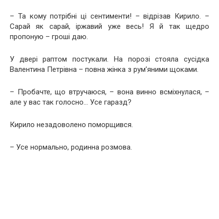
– Та кому потрібні ці сентименти! – відрізав Кирило. –
Сарай як сарай, іржавий уже весь! Я й так щедро
пропоную – гроші даю.
У двері раптом постукали. На порозі стояла сусідка
Валентина Петрівна – повна жінка з рум’яними щоками.
– Пробачте, що втручаюся, – вона винно всміхнулася, –
але у вас так голосно… Усе гаразд?
Кирило незадоволено поморщився.
– Усе нормально, родинна розмова.