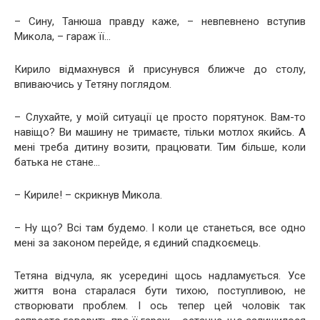
– Сину, Танюша правду каже, – невпевнено вступив
Микола, – гараж її…
Кирило відмахнувся й присунувся ближче до столу,
впиваючись у Тетяну поглядом.
– Слухайте, у моїй ситуації це просто порятунок. Вам-то
навіщо? Ви машину не тримаєте, тільки мотлох якийсь. А
мені треба дитину возити, працювати. Тим більше, коли
батька не стане…
– Кириле! – скрикнув Микола.
– Ну що? Всі там будемо. І коли це станеться, все одно
мені за законом перейде, я єдиний спадкоємець.
Тетяна відчула, як усередині щось надламується. Усе
життя вона старалася бути тихою, поступливою, не
створювати проблем. І ось тепер цей чоловік так