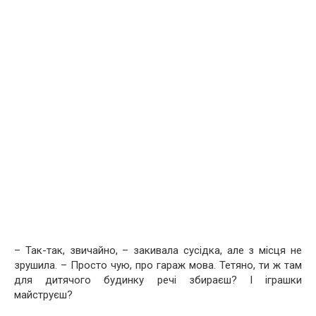
– Так-так, звичайно, – закивала сусідка, але з місця не
зрушила. – Просто чую, про гараж мова. Тетяно, ти ж там
для дитячого будинку речі збираєш? І іграшки
майструєш?