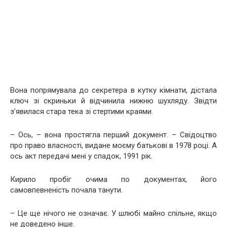
Вона попрямувала до секретера в кутку кімнати, дістала
ключ зі скриньки й відчинила нижню шухляду. Звідти
з’явилася стара тека зі стертими краями.
– Ось, – вона простягла перший документ. – Свідоцтво
про право власності, видане моєму батькові в 1978 році. А
ось акт передачі мені у спадок, 1991 рік.
Кирило пробіг очима по документах, його
самовпевненість почала танути.
– Це ще нічого не означає. У шлюбі майно спільне, якщо
не доведено інше.