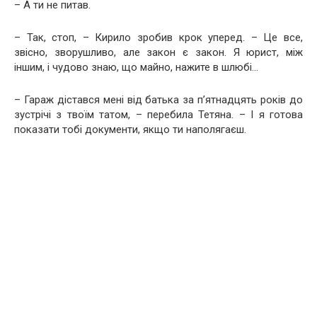
– А ти не питав.
– Так, стоп, – Кирило зробив крок уперед. – Це все,
звісно, зворушливо, але закон є закон. Я юрист, між
іншим, і чудово знаю, що майно, нажите в шлюбі…
– Гараж дістався мені від батька за п’ятнадцять років до
зустрічі з твоїм татом, – перебила Тетяна. – І я готова
показати тобі документи, якщо ти наполягаєш.