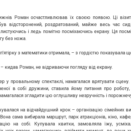
тижнів Роман осчастливлював їх своєю появою. Ці візит
 був відсторонений, роздратований, майже весь час сиді
листуючись і ледь помітно посміхаючись екрану. Ця посм
ьгу без ножа.
я п’ятірку з математики отримала, – з гордістю показувала 
, – кидав Роман, не відриваючи погляду від екрану.
ер у провальному спектаклі, намагалася врятувати сцену.
еної в собі дружини, ставила йому питання про роботу,
 намагалася згладити цю оглушливу незручність і порожнеч
жувалася на відчайдушний крок – організацію сімейних вих
 Вона сама вибирала маршрут, парк атракціонів, кіно, кафе
ацію на собі. Купувала квитки, замовляла їжу, усміхал
їх усіх разом, намагаючись впіймати момент, де вони х