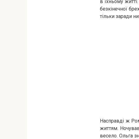
в їхньому житті
безкінечної бре
тільки заради ни
Насправді ж Ром
життям. Ночував 
весело. Ольга зн