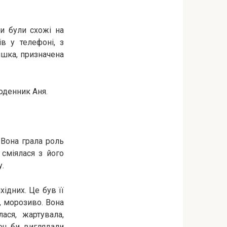
и були схожі на
в у телефоні, з
ішка, призначена
щоденник Аня.
 Вона грала роль
 сміялася з його
у.
ідних. Це був її
, морозиво. Вона
ася, жартувала,
оч би виглядали