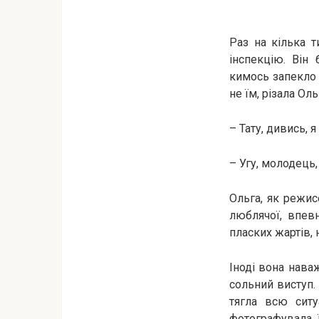
Раз на кілька 
інспекцію. Він
кимось запекло 
не їм, різала Ол
– Тату, дивись, 
– Угу, молодець
Ольга, як режис
люблячої, впевн
пласких жартів,
Іноді вона нава
сольний виступ.
тягла всю ситу
фотографувала 