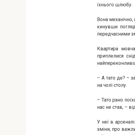
їхнього шлюбу.
Вона механічно, 
кинувши погляд
передчасними зм
Квартира мовча
приплелися сні
найпереконливіша
– А тато де? – 
на чолі столу.
– Тато рано поїх
нас не став, – в
У неї в арсенал
зміни, про важли