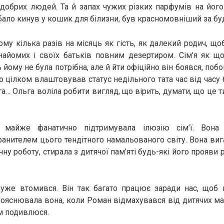
 добрих людей. Та й запах чужих різких парфумів на його 
бало кинув у кошик для білизни, був красномовніший за буд
ому кілька разів на місяць як гість, як далекий родич, що
найомих і своїх батьків повним дезертиром. Сім’я як щ
 йому не була потрібна, але й йти офіційно він боявся, по
 цілком влаштовував статус недільного тата час від часу 
га… Ольга воліла робити вигляд, що вірить, думати, що це 
, майже фанатично підтримувала ілюзію сім’ї. Вона
хранителем цього тендітного намальованого світу. Вона ви
чну роботу, стирала з дитячої пам’яті будь-які його прояви
дуже втомився. Він так багато працює заради нас, щоб 
пояснювала вона, коли Роман відмахувався від дитячих м
м подивлюся.