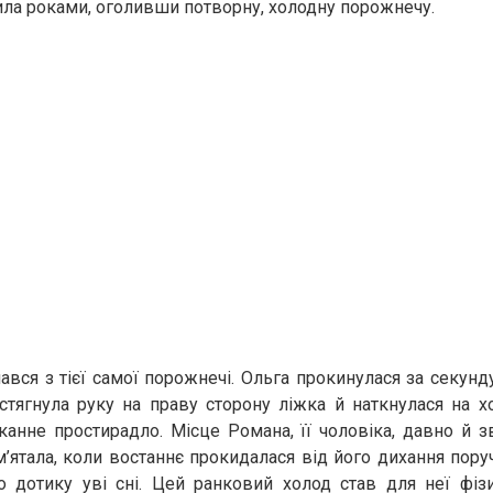
ла роками, оголивши потворну, холодну порожнечу.
ався з тієї самої порожнечі. Ольга прокинулася за секунд
тягнула руку на праву сторону ліжка й наткнулася на х
канне простирадло. Місце Романа, її чоловіка, давно й з
’ятала, коли востаннє прокидалася від його дихання поруч,
о дотику уві сні. Цей ранковий холод став для неї фіз