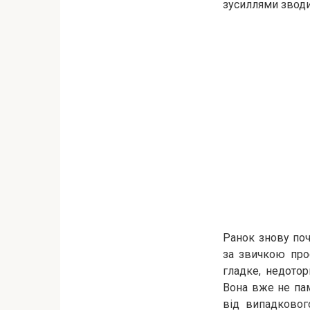
зусиллями зводи
Ранок знову поч
за звичкою прос
гладке, недотор
Вона вже не пам
від випадковог