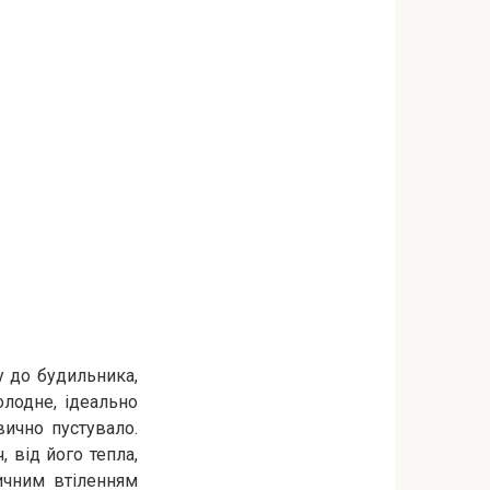
у до будильника,
олодне, ідеально
вично пустувало.
 від його тепла,
ичним втіленням