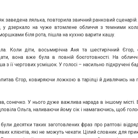
як заведена лялька, повторила звичний ранковий сценарій.
 у дзеркало на чуже втомлене обличчя з темними кол
оршками біля рота, пішла на кухню варити кашу.
ла. Коли діти, восьмирічна Аня та шестирічний Єгор, со
дати, вона вже була в повній боєготовності. На обличч
 з її чергових усмішок. У голосі – насильно підкручені ба
запитав Єгор, ковиряючи ложкою в тарілці й дивлячись на 
ав, сонечко. У нього дуже важлива нарада в іншому місті. 
ідповіла Ольга, наливаючи йому сік і намагаючись, щоб голо
і були десятки таких заготовлених фраз про раптові відряд
вих клієнтів, які не можуть чекати. Цілий словник для пр