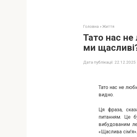
Головна
»
Життя
Тато нас не
ми щасливі?
Дата публікації:
22.12.2025
Тато нас не люб
видно.
Ця фраза, сказ
питанням. Це бу
вибудованим ле
«Щаслива сім’я»