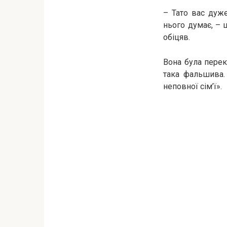
– Тато вас дуже
нього думає, – 
обіцяв.
Вона була перек
така фальшива.
неповної сім’ї».