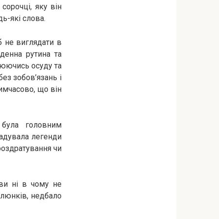
сорочці, яку він
ь-які слова.
б не виглядати в
оденна рутина та
боюючись осуду та
без зобов’язань і
тимчасово, що він
 була головним
гадувала легенди
 роздратування чи
ви ні в чому не
алюнків, недбало