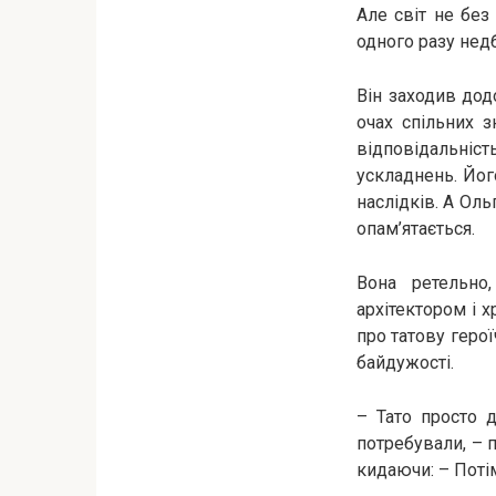
Але світ не без
одного разу нед
Він заходив дод
очах спільних з
відповідальність
ускладнень. Його
наслідків. А Оль
опам’ятається.
Вона ретельно
архітектором і 
про татову герої
байдужості.
– Тато просто 
потребували, – 
кидаючи: – Поті