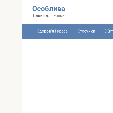
Перейти
Особлива
до
вмісту
Тільки для жінок
Здоров’я і краса
Стосунки
Жит