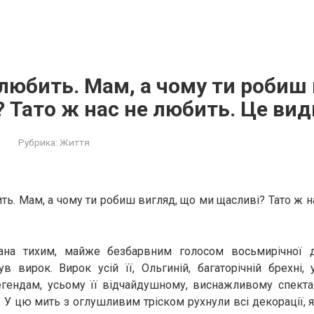
 любить. Мам, а чому ти робиш
 Тато ж нас не любить. Це вид
Рубрика:
Життя
ить. Мам, а чому ти робиш вигляд, що ми щасливі? Тато ж н
ана тихим, майже безбарвним голосом восьмирічної 
в вирок. Вирок усій її, Ольгиній, багаторічній брехні, 
гендам, усьому її відчайдушному, виснажливому спект
. У цю мить з оглушливим тріском рухнули всі декорації, я