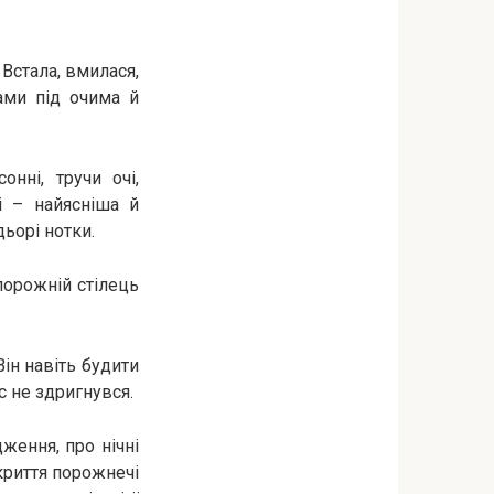
 Встала, вмилася,
ами під очима й
нні, тручи очі,
і – найясніша й
дьорі нотки.
порожній стілець
Він навіть будити
с не здригнувся.
ження, про нічні
икриття порожнечі