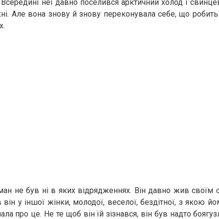
. Всередині неї давно поселився арктичний холод і свинцев
хні. Але вона знову й знову переконувала себе, що робить 
х.
ан не був ні в яких відрядженнях. Він давно жив своїм
він у іншої жінки, молодої, веселої, бездітної, з якою й
ала про це. Не те щоб він їй зізнався, він був надто боягу