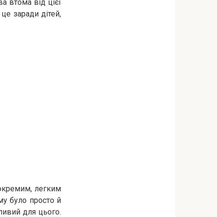
а втома від цієї
це заради дітей,
 окремим, легким
ому було просто й
зливий для цього.