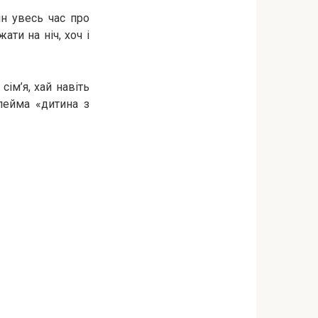
ін увесь час про
ти на ніч, хоч і
ім’я, хай навіть
лейма «дитина з