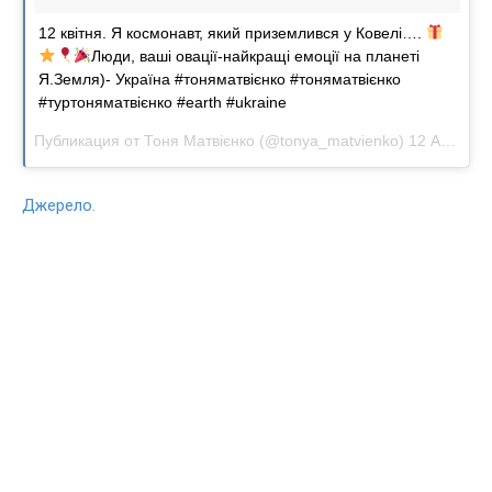
12 квітня. Я космонавт, який приземлився у Ковелі….
Люди, ваші овації-найкращі емоції на планеті
Я.Земля)- Україна #тоняматвієнко #тоняматвієнко
#туртоняматвієнко #earth #ukraine
Публикация от
Тоня Матвієнко
(@tonya_matvienko)
12 Апр 2018 в 1:12 PDT
Джерело.