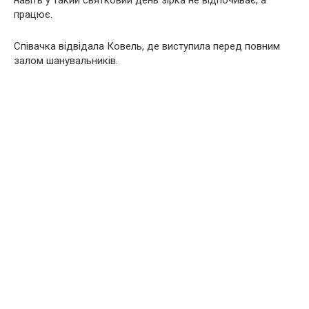
навіть у такий святковий день зірка не відпочиває, а
працює.
Cпівачка відвідала Ковель, де виступила перед повним
залом шанувальників.