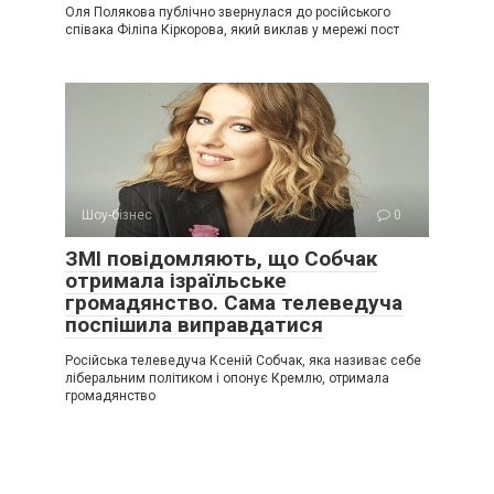
Оля Полякова публічно звернулася до російського
співака Філіпа Кіркорова, який виклав у мережі пост
Шоу-бізнес
0
ЗМІ повідомляють, що Собчак
отримала ізраїльське
громадянство. Сама телеведуча
поспішила виправдатися
Російська телеведуча Ксеній Собчак, яка називає себе
ліберальним політиком і опонує Кремлю, отримала
громадянство