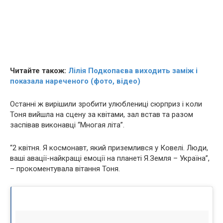
Читайте також:
Лілія Подкопаєва виходить заміж і
показала нареченого (фото, відео)
Останні ж вирішили зробити улюблениці сюрприз і коли
Тоня вийшла на сцену за квітами, зал встав та разом
заспівав виконавці “Многая літа”.
“2 квітня. Я космонавт, який приземлився у Ковелі. Люди,
ваші авації-найкращі емоції на планеті Я.Земля – Україна”,
– прокоментувала вітання Тоня.