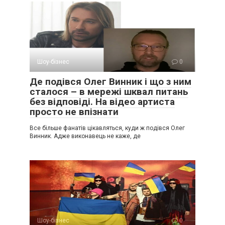
Шоу-бізнес
0
Де подівся Олег Винник і що з ним
сталося – в мережі шквал питань
без відповіді. На відео артиста
просто не впізнати
Все більше фанатів цікавляться, куди ж подівся Олег
Винник. Адже виконавець не каже, де
Шоу-бізнес
0