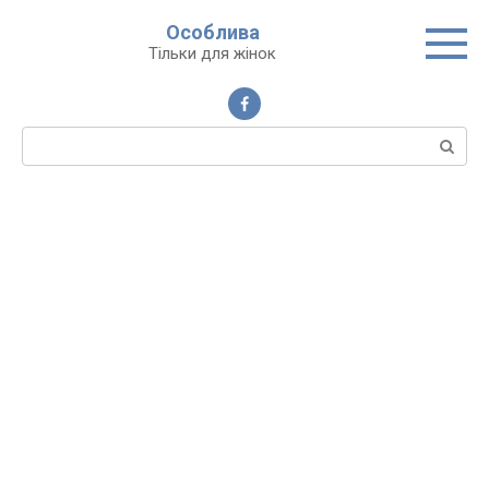
Перейти
Особлива
до
Тільки для жінок
вмісту
Пошук: