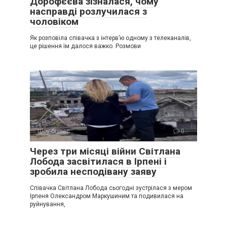
Дорофєєва зізналася, чому
насправді розлучилася з
чоловіком
Як розповіла співачка з інтерв’ю одному з телеканалів,
це рішення їм далося важко. Розмови
Шоу-бізнес
0
Через три місяці війни Світлана
Лобода засвітилася в Ірпені і
зробила несподівану заяву
Співачка Світлана Лобода сьогодні зустрілася з мером
Ірпеня Олександром Маркушиним та подивилася на
руйнування,