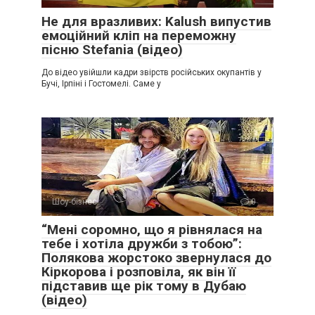
Не для вразливих: Kalush випустив
емоційний кліп на переможну
пісню Stefania (відео)
До відео увійшли кадри звірств російських окупантів у
Бучі, Ірпіні і Гостомелі. Саме у
Шоу-бізнес
0
“Мені соромно, що я рівнялася на
тебе і хотіла дружби з тобою”:
Полякова жорстоко звернулася до
Кіркорова і розповіла, як він її
підставив ще рік тому в Дубаю
(відео)