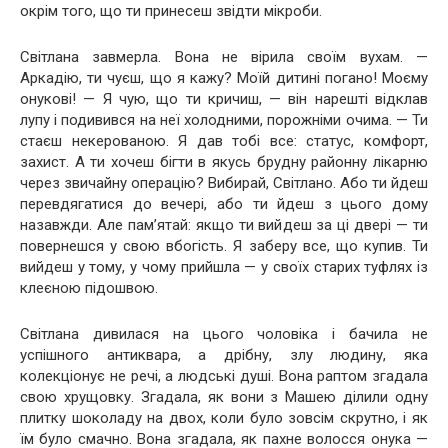
окрім того, що ти принесеш звідти мікроби.
Світлана завмерла. Вона не вірила своїм вухам. —
Аркадію, ти чуєш, що я кажу? Моїй дитині погано! Моєму
онукові! — Я чую, що ти кричиш, — він нарешті відклав
лупу і подивився на неї холодними, порожніми очима. — Ти
стаєш некерованою. Я дав тобі все: статус, комфорт,
захист. А ти хочеш бігти в якусь брудну районну лікарню
через звичайну операцію? Вибирай, Світлано. Або ти йдеш
перевдягатися до вечері, або ти йдеш з цього дому
назавжди. Але пам’ятай: якщо ти вийдеш за ці двері — ти
повернешся у свою вбогість. Я заберу все, що купив. Ти
вийдеш у тому, у чому прийшла — у своїх старих туфлях із
клеєною підошвою.
Світлана дивилася на цього чоловіка і бачила не
успішного антиквара, а дрібну, злу людину, яка
колекціонує не речі, а людські душі. Вона раптом згадала
свою хрущовку. Згадала, як вони з Машею ділили одну
плитку шоколаду на двох, коли було зовсім скрутно, і як
їм було смачно. Вона згадала, як пахне волосся онука —