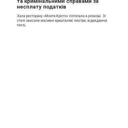
та кримінальними справами за
несплату податків
Зала ресторану «Монте-Крісто» потопала в розкоші. Зі
стелі звисали масивні кришталеві люстри, відкидаючи
теплі,