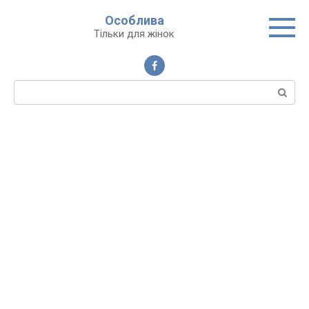
Перейти
Особлива
до
Тільки для жінок
вмісту
Пошук: