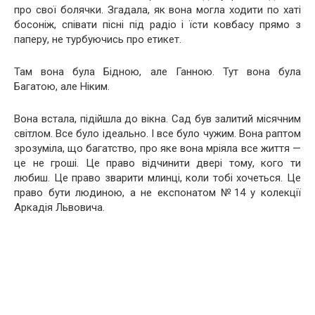
про свої болячки. Згадала, як вона могла ходити по хаті
босоніж, співати пісні під радіо і їсти ковбасу прямо з
паперу, не турбуючись про етикет.
Там вона була Бідною, але Ганною. Тут вона була
Багатою, але Ніким.
Вона встала, підійшла до вікна. Сад був залитий місячним
світлом. Все було ідеально. І все було чужим. Вона раптом
зрозуміла, що багатство, про яке вона мріяла все життя —
це не гроші. Це право відчинити двері тому, кого ти
любиш. Це право зварити млинці, коли тобі хочеться. Це
право бути людиною, а не експонатом №14 у колекції
Аркадія Львовича.