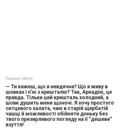
Головна
»
Життя
— Ти кажеш, що я невдячна? Що я живу в
шовках і п’ю з кришталю? Так, Аркадію, це
правда. Тільки цей кришталь холодний, а
шовк душить мене щоночі. Я хочу простого
ситцевого халата, чаю в старій щербатій
чашці й можливості обійняти доньку без
твого презирливого погляду на її “дешеве”
взуття!