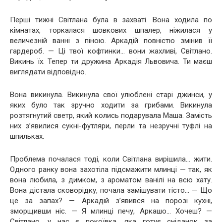
Перші тижні Світлана була в захваті. Вона ходила по
кімнатах, торкалася шовкових шпалер, ніжилася у
величезній ванні з піною. Аркадій повністю змінив її
гардероб. — Ці твої кофтинки… вони жахливі, Світлано.
Викинь їх. Тепер ти дружина Аркадія Львовича. Ти маєш
виглядати відповідно.
Вона викинула. Викинула свої улюблені старі джинси, у
яких було так зручно ходити за грибами. Викинула
розтягнутий светр, який колись подарувала Маша. Замість
них з’явилися сукні-футляри, перли та незручні туфлі на
шпильках.
Проблема почалася тоді, коли Світлана вирішила… жити.
Одного ранку вона захотіла підсмажити млинці — так, як
вона любила, з димком, з ароматом ванілі на всю хату.
Вона дістала сковорідку, почала замішувати тісто… — Що
це за запах? — Аркадій з’явився на порозі кухні,
зморщивши ніс. — Я млинці печу, Аркашо… Хочеш? —
Світлано, у нас є покоївка, яка готує сніданок за