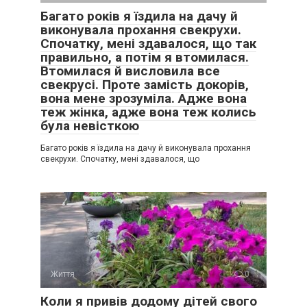
Багато років я їздила на дачу й
виконувала прохання свекрухи.
Спочатку, мені здавалося, що так
правильно, а потім я втомилася.
Втомилася й висловила все
свекрусі. Проте замість докорів,
вона мене зрозуміла. Адже вона
теж жінка, адже вона теж колись
була невісткою
Багато років я їздила на дачу й виконувала прохання
свекрухи. Спочатку, мені здавалося, що
Життя
0
Коли я привів додому дітей свого