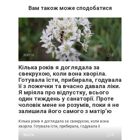
Вам також може сподобатися
Життя
0
Кілька років я доглядала за
свекрухою, коли вона хворіла.
Готувала їсти, прибирала, годувала
її з ложечки та вчасно давала ліки.
Я мріяла про відпустку, всього
один тиждень у санаторії. Проте
чоловік мене не розумів, поки я не
залишила його самого з матір’ю
Кілька років я доглядала за свекрухою, коли вона
хворіла. Готувала їсти, прибирала, годувала її
Життя
0