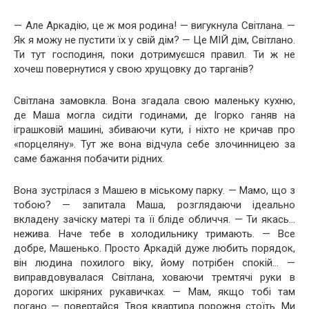
— Але Аркадію, це ж моя родина! — вигукнула Світлана. —
Як я можу не пустити їх у свій дім? — Це МІЙ дім, Світлано.
Ти тут господиня, поки дотримуєшся правил. Ти ж не
хочеш повернутися у свою хрущовку до тарганів?
Світлана замовкла. Вона згадала свою маленьку кухню,
де Маша могла сидіти годинами, де Ігорко ганяв на
іграшковій машині, збиваючи кути, і ніхто не кричав про
«порцеляну». Тут же вона відчула себе злочинницею за
саме бажання побачити рідних.
Вона зустрілася з Машею в міському парку. — Мамо, що з
тобою? — запитала Маша, розглядаючи ідеально
вкладену зачіску матері та її бліде обличчя. — Ти якась…
нежива. Наче тебе в холодильнику тримають. — Все
добре, Машенько. Просто Аркадій дуже любить порядок,
він людина похилого віку, йому потрібен спокій… —
виправдовувалася Світлана, ховаючи тремтячі руки в
дорогих шкіряних рукавичках. — Мам, якщо тобі там
погано — повертайся. Твоя квартира порожня стоїть. Ми