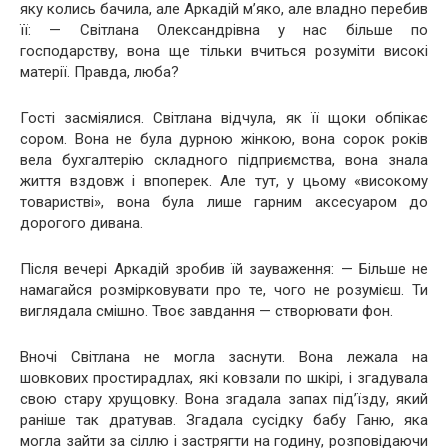
яку колись бачила, але Аркадій м’яко, але владно перебив
її: — Світлана Олександрівна у нас більше по
господарству, вона ще тільки вчиться розуміти високі
матерії. Правда, люба?
Гості засміялися. Світлана відчула, як її щоки обпікає
сором. Вона не була дурною жінкою, вона сорок років
вела бухгалтерію складного підприємства, вона знала
життя вздовж і впоперек. Але тут, у цьому «високому
товаристві», вона була лише гарним аксесуаром до
дорогого дивана.
Після вечері Аркадій зробив їй зауваження: — Більше не
намагайся розмірковувати про те, чого не розумієш. Ти
виглядала смішно. Твоє завдання — створювати фон.
Вночі Світлана не могла заснути. Вона лежала на
шовкових простирадлах, які ковзали по шкірі, і згадувала
свою стару хрущовку. Вона згадала запах під’їзду, який
раніше так дратував. Згадала сусідку бабу Ганю, яка
могла зайти за сіллю і застрягти на годину, розповідаючи