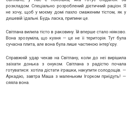
розкладом. Спеціально розроблений дієтичний раціон. Я
не хочу, щоб у моєму домі пахло смаженим тістом, як у
дешевій їдальні. Будь ласка, припини це.
Світлана вилила тісто в раковину. Їй вперше стало ніяково.
Вона зрозуміла, що кухня — це не її територія. Тут була
сучасна плита, але вона була лише частиною інтер’єру.
Справжній удар чекав на Світлану, коли до неї вирішила
заїхати донька з онуком. Світлана з радістю почала
готуватися: хотіла дістати іграшки, накупити солодощів. —
Аркадію, завтра Маша з маленьким Ігорком приїдуть! —
сяяла вона.