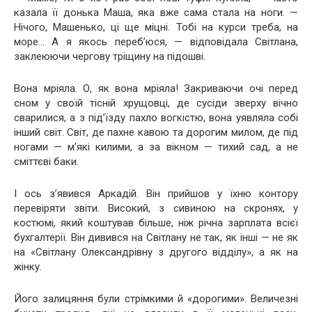
казала її донька Маша, яка вже сама стала на ноги. —
Нічого, Машенько, ці ще міцні. Тобі на курси треба, на
море… А я якось переб’юся, — відповідала Світлана,
заклеюючи чергову тріщину на підошві.
Вона мріяла. О, як вона мріяла! Закриваючи очі перед
сном у своїй тісній хрущовці, де сусіди зверху вічно
сварилися, а з під’їзду пахло вогкістю, вона уявляла собі
інший світ. Світ, де пахне кавою та дорогим милом, де під
ногами — м’які килими, а за вікном — тихий сад, а не
сміттєві баки.
І ось з’явився Аркадій. Він прийшов у їхню контору
перевіряти звіти. Високий, з сивиною на скронях, у
костюмі, який коштував більше, ніж річна зарплата всієї
бухгалтерії. Він дивився на Світлану не так, як інші — не як
на «Світлану Олександрівну з другого відділу», а як на
жінку.
Його залицяння були стрімкими й «дорогими». Величезні