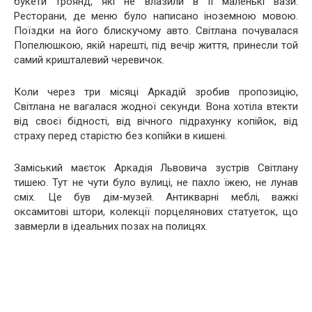
букети троянд, які не влазили в її маленькі вази.
Ресторани, де меню було написано іноземною мовою.
Поїздки на його блискучому авто. Світлана почувалася
Попелюшкою, якій нарешті, під вечір життя, принесли той
самий кришталевий черевичок.
Коли через три місяці Аркадій зробив пропозицію,
Світлана не вагалася жодної секунди. Вона хотіла втекти
від своєї бідності, від вічного підрахунку копійок, від
страху перед старістю без копійки в кишені.
Заміський маєток Аркадія Львовича зустрів Світлану
тишею. Тут не чути було вулиці, не пахло їжею, не лунав
сміх. Це був дім-музей. Антикварні меблі, важкі
оксамитові штори, колекції порцелянових статуеток, що
завмерли в ідеальних позах на полицях.