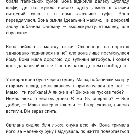
брала італійських сумок. Вона відкрила далеку шухляду
шафи, де під купою нового одягу лежав її старий
ситцевий халат і ті самі «жахливі» туфлі. Вона
перевдяглася. Вона змила ідеальний макіяж, і в дзеркалі
знову побачила Світлану — зморшкувату, втомлену, але
справжню.
Вона вийшла з маєтку пішки. Охоронець на воротах
здивовано подивився на неї, але вона лише посміхнулася
йому. Вона йшла дорогою до зупинки автобуса, і кожен
крок давався їй легше. Повітря пахло дощем і свободою.
У лікарні вона була через годину. Маша, побачивши матір у
старому плащі, розплакалася і притиснулася до неї. —
Мамо… ти приїхала! А як же він? Він же не пускав тебе? —
Немає ніякого «його», доню. Є ми. Як операція? — Все
добре, — Маша витерла сльози. — Лікар сказав, вчасно
встигли. Він зараз спить.
Світлана сиділа біля ліжка онука всю ніч. Вона тримала
його за маленьку руку і відчувала, як життя повертається