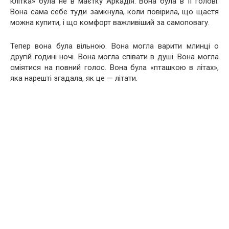
клітка» була не в маєтку Аркадія. Вона була в її голові.
Вона сама себе туди замкнула, коли повірила, що щастя
можна купити, і що комфорт важливіший за самоповагу.
Тепер вона була вільною. Вона могла варити млинці о
другій годині ночі. Вона могла співати в душі. Вона могла
сміятися на повний голос. Вона була «пташкою в літах»,
яка нарешті згадала, як це — літати.