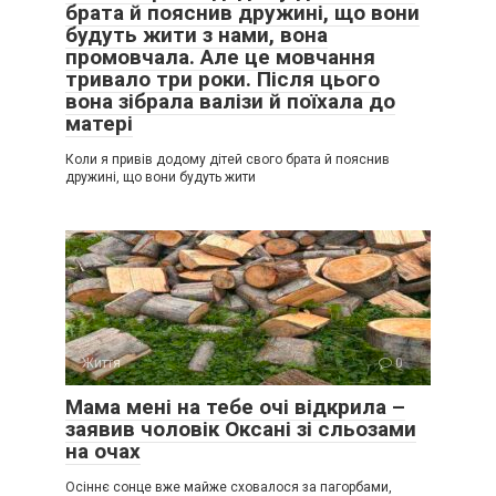
брата й пояснив дружині, що вони
будуть жити з нами, вона
промовчала. Але це мовчання
тривало три роки. Після цього
вона зібрала валізи й поїхала до
матері
Коли я привів додому дітей свого брата й пояснив
дружині, що вони будуть жити
Життя
0
Мама мені на тебе очі відкрила –
заявив чоловік Оксані зі сльозами
на очах
Осіннє сонце вже майже сховалося за пагорбами,