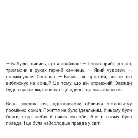
— Бабусю, дивись, що я знайшов! — Ігорко прибіг до неї,
тримаючи в руках гарний камінець. — Який чудовий, —
посміхнулася Світлана. — Бачиш, він простий, але як він
виблискує на сонці? Це тому, що він справжній. Завжди
будь справжнім, сонечко. Це єдине, що має значення.
Вона закрила очі, підставляючи обличчя останньому
промінню сонця. Її життя не було ідеальним. У ньому були
борги, старі меблі й ниючі суглоби. Але в ньому була
правда. І це була найсолодша правда у світі.