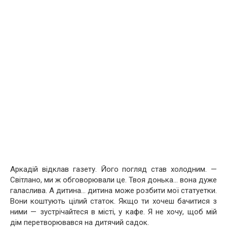
Аркадій відклав газету. Його погляд став холодним. —
Світлано, ми ж обговорювали це. Твоя донька… вона дуже
галаслива. А дитина… дитина може розбити мої статуетки.
Вони коштують цілий статок. Якщо ти хочеш бачитися з
ними — зустрічайтеся в місті, у кафе. Я не хочу, щоб мій
дім перетворювався на дитячий садок.