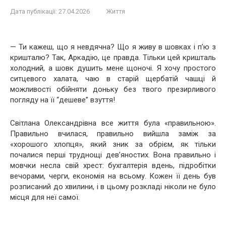
Дата публікації:
27.04.2026
Життя
— Ти кажеш, що я невдячна? Що я живу в шовках і п’ю з
кришталю? Так, Аркадію, це правда. Тільки цей кришталь
холодний, а шовк душить мене щоночі. Я хочу простого
ситцевого халата, чаю в старій щербатій чашці й
можливості обійняти доньку без твого презирливого
погляду на її “дешеве” взуття!
Світлана Олександрівна все життя була «правильною».
Правильно вчилася, правильно вийшла заміж за
«хорошого хлопця», який зник за обрієм, як тільки
почалися перші труднощі дев’яностих. Вона правильно і
мовчки несла свій хрест: бухгалтерія вдень, підробітки
вечорами, черги, економія на всьому. Кожен її день був
розписаний до хвилини, і в цьому розкладі ніколи не було
місця для неї самої.