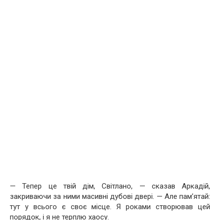
— Тепер це твій дім, Світлано, — сказав Аркадій,
закриваючи за ними масивні дубові двері. — Але пам’ятай:
тут у всього є своє місце. Я роками створював цей
порядок, і я не терплю хаосу.