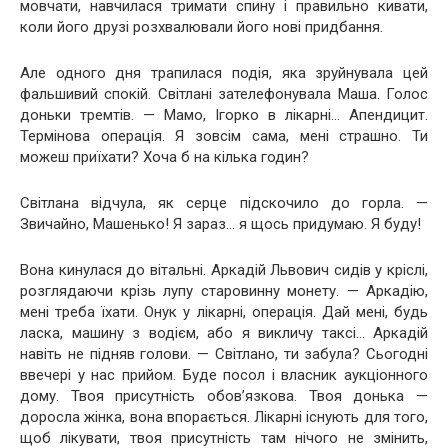
мовчати, навчилася тримати спину і правильно кивати,
коли його друзі розхвалювали його нові придбання.
Але одного дня трапилася подія, яка зруйнувала цей
фальшивий спокій. Світлані зателефонувала Маша. Голос
доньки тремтів. — Мамо, Ігорко в лікарні… Апендицит.
Термінова операція. Я зовсім сама, мені страшно. Ти
можеш приїхати? Хоча б на кілька годин?
Світлана відчула, як серце підскочило до горла. —
Звичайно, Машенько! Я зараз… я щось придумаю. Я буду!
Вона кинулася до вітальні. Аркадій Львович сидів у кріслі,
розглядаючи крізь лупу старовинну монету. — Аркадію,
мені треба їхати. Онук у лікарні, операція. Дай мені, будь
ласка, машину з водієм, або я викличу таксі… Аркадій
навіть не підняв голови. — Світлано, ти забула? Сьогодні
ввечері у нас прийом. Буде посол і власник аукціонного
дому. Твоя присутність обов’язкова. Твоя донька —
доросла жінка, вона впорається. Лікарні існують для того,
щоб лікувати, твоя присутність там нічого не змінить,