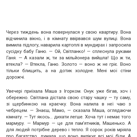
Через тиждень вона повернулася у свою квартиру. Вона
відчинила вікно, і в кімнату ввірвався шум вулиці. Вона
вимила підлогу, наварила картоплі в мундирах і запросила
сусідку бабу Ганю. — Ой, Світланко! — сплеснула руками
Ганя. — А казали ж, ти за мільйонера вийшла! Що ж ти,
втекла? — Втекла, Ганю. Золото — воно ж не гріє. Воно
тільки блищить, а на дотик холодне. Мені мої стіни
дорожчі.
Увечері приїхала Маша з Ігорком. Онук уже бігав, хоч і
обережно. Світлана дістала свою стару чашку — ту саму,
зі щербинкою на краєчку. Вона налила в неї чаю з
чебрецем. — Знаєш, Мамо, — сказала Маша, оглядаючи
кімнату. — Тут якось… дихати легше. Хоча тут і немає того
мармуру. — Мармур — це для пам’ятників, Машенько. А
для людей потрібне дерево і тепло. Я сорок років мріяла
про багатство, думала, що воно вилікує всі мої біди. А