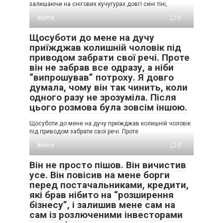
залишаючи на снігових кучугурах довгі сині тіні,
Життя
0
Щосуботи до мене на дучу
приїжджав колишній чоловік під
приводом забрати свої речі. Проте
він не забрав все одразу, а ніби
“випрошував” потроху. Я довго
думала, чому він так чинить, коли
одного разу не зрозуміла. Після
цього розмова була зовсім іншою.
Щосуботи до мене на дучу приїжджав колишній чоловік
під приводом забрати свої речі. Проте
Життя
0
Він не просто пішов. Він вичистив
усе. Він повісив на мене борги
перед постачальниками, кредити,
які брав нібито на “розширення
бізнесу”, і залишив мене сам на
сам із розлюченими інвесторами