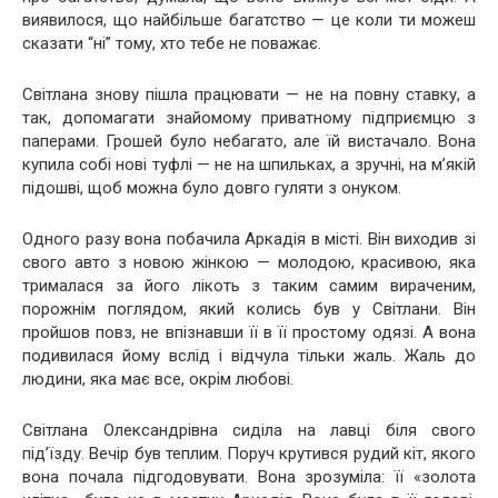
виявилося, що найбільше багатство — це коли ти можеш
сказати “ні” тому, хто тебе не поважає.
Світлана знову пішла працювати — не на повну ставку, а
так, допомагати знайомому приватному підприємцю з
паперами. Грошей було небагато, але їй вистачало. Вона
купила собі нові туфлі — не на шпильках, а зручні, на м’якій
підошві, щоб можна було довго гуляти з онуком.
Одного разу вона побачила Аркадія в місті. Він виходив зі
свого авто з новою жінкою — молодою, красивою, яка
трималася за його лікоть з таким самим вираченим,
порожнім поглядом, який колись був у Світлани. Він
пройшов повз, не впізнавши її в її простому одязі. А вона
подивилася йому вслід і відчула тільки жаль. Жаль до
людини, яка має все, окрім любові.
Світлана Олександрівна сиділа на лавці біля свого
під’їзду. Вечір був теплим. Поруч крутився рудий кіт, якого
вона почала підгодовувати. Вона зрозуміла: її «золота