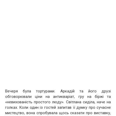
Вечеря була тортурами. Аркадій та його друзі
обговорювали ціни на антикваріат, гру на біржі та
«невихованість простого люду». Світлана сиділа, наче на
голках. Коли один із гостей запитав її думку про сучасне
мистецтво, вона спробувала щось сказати про виставку,