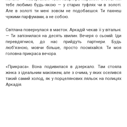
тебе любимо будь-якою — у старих туфлях чи в золоті.
Але в золоті ти мені зовсім не подобаєшся. Ти пахнеш
чужими парфумами, а не собою.
Світлана повернулася в маєток. Аркадій чекав її у вітальні.
— Ти запізнилася на десять хвилин. Вечеря о сьомій. Іди
перевдягнися, до нас прийдуть партнери. Будь
люб’язною, мовчи більше, просто посміхайся. Ти моя
головна прикраса вечора.
«Прикраса». Вона подивилася в дзеркало. Там стояла
жінка з ідеальним макіяжем, але з очима, у яких оселився
такий самий холод, як у порцелянових ляльок на полицях
Аркадія.