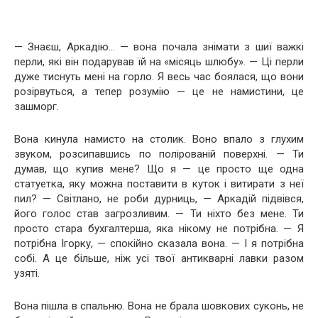
— Знаєш, Аркадію… — вона почала знімати з шиї важкі
перли, які він подарував їй на «місяць шлюбу». — Ці перли
дуже тиснуть мені на горло. Я весь час боялася, що вони
розірвуться, а тепер розумію — це не намистини, це
зашморг.
Вона кинула намисто на столик. Воно впало з глухим
звуком, розсипавшись по полірованій поверхні. — Ти
думав, що купив мене? Що я — це просто ще одна
статуетка, яку можна поставити в куток і витирати з неї
пил? — Світлано, не роби дурниць, — Аркадій підвівся,
його голос став загрозливим. — Ти ніхто без мене. Ти
просто стара бухгалтерша, яка нікому не потрібна. — Я
потрібна Ігорку, — спокійно сказала вона. — І я потрібна
собі. А це більше, ніж усі твої антикварні лавки разом
узяті.
Вона пішла в спальню. Вона не брала шовкових суконь, не