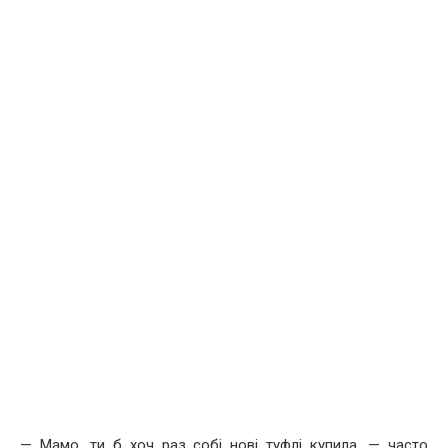
— Мамо, ти б хоч раз собі нові туфлі купила, — часто