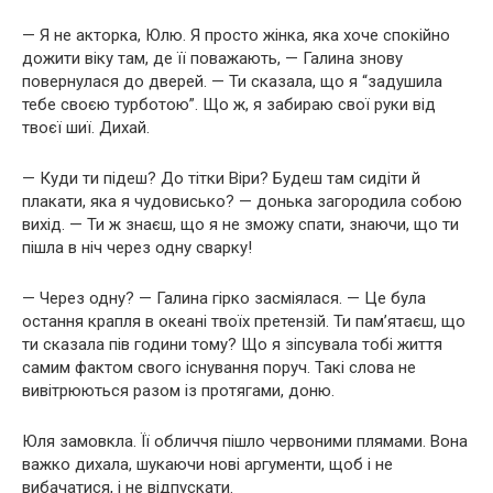
— Я не акторка, Юлю. Я просто жінка, яка хоче спокійно
дожити віку там, де її поважають, — Галина знову
повернулася до дверей. — Ти сказала, що я “задушила
тебе своєю турботою”. Що ж, я забираю свої руки від
твоєї шиї. Дихай.
— Куди ти підеш? До тітки Віри? Будеш там сидіти й
плакати, яка я чудовисько? — донька загородила собою
вихід. — Ти ж знаєш, що я не зможу спати, знаючи, що ти
пішла в ніч через одну сварку!
— Через одну? — Галина гірко засміялася. — Це була
остання крапля в океані твоїх претензій. Ти пам’ятаєш, що
ти сказала пів години тому? Що я зіпсувала тобі життя
самим фактом свого існування поруч. Такі слова не
вивітрюються разом із протягами, доню.
Юля замовкла. Її обличчя пішло червоними плямами. Вона
важко дихала, шукаючи нові аргументи, щоб і не
вибачатися, і не відпускати.