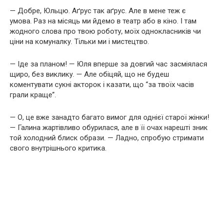
— Добре, Юльцю. Аґрус так аґрус. Але в мене теж є
умова. Раз на місяць ми йдемо в театр або в кіно. І там
жодного слова про твою роботу, моїх однокласників чи
ціни на комуналку. Тільки ми і мистецтво.
— Іде за планом! — Юля вперше за довгий час засміялася
щиро, без виклику. — Але обіцяй, що не будеш
коментувати сукні акторок і казати, що “за твоїх часів
грали краще”.
— О, це вже занадто багато вимог для однієї старої жінки!
— Галина жартівливо обурилася, але в її очах нарешті зник
той холодний блиск образи. — Ладно, спробую стримати
свого внутрішнього критика.