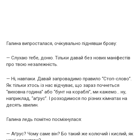
Галина випросталася, очікувально піднявши брову:
— Слухаю тебе, доню. Тільки давай без нових маніфестів
про твою незалежність.
— Ні, навпаки. Давай запровадимо правило “Стоп-слово”.
Як тільки хтось із нас відчуває, що зараз почнеться
“виховна година” або “бунт на кораблі”, ми кажемо… ну,
наприклад, “аґрус”. І розходимося по різних кімнатах на
десять хвилин.
Галина ледь помітно посміхнулася:
— Аґрус? Чому саме він? Бо такий же колючий і кислий, як