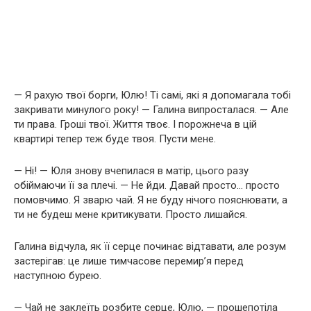
— Я рахую твої борги, Юлю! Ті самі, які я допомагала тобі
закривати минулого року! — Галина випросталася. — Але
ти права. Гроші твої. Життя твоє. І порожнеча в цій
квартирі тепер теж буде твоя. Пусти мене.
— Ні! — Юля знову вчепилася в матір, цього разу
обіймаючи її за плечі. — Не йди. Давай просто… просто
помовчимо. Я зварю чай. Я не буду нічого пояснювати, а
ти не будеш мене критикувати. Просто лишайся.
Галина відчула, як її серце починає відтавати, але розум
застерігав: це лише тимчасове перемир’я перед
наступною бурею.
— Чай не заклеїть розбите серце, Юлю, — прошепотіла