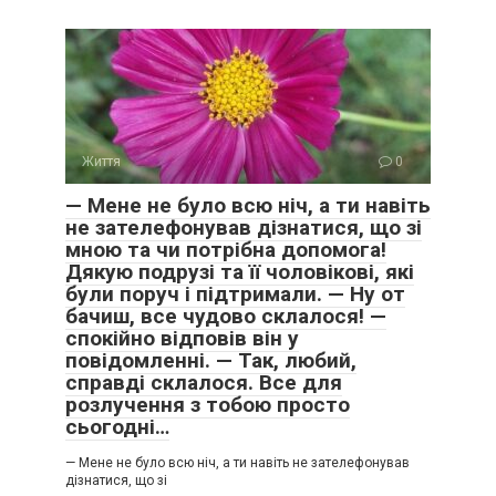
Життя
0
— Мене не було всю ніч, а ти навіть
не зателефонував дізнатися, що зі
мною та чи потрібна допомога!
Дякую подрузі та її чоловікові, які
були поруч і підтримали. — Ну от
бачиш, все чудово склалося! —
спокійно відповів він у
повідомленні. — Так, любий,
справді склалося. Все для
розлучення з тобою просто
сьогодні…
— Мене не було всю ніч, а ти навіть не зателефонував
дізнатися, що зі