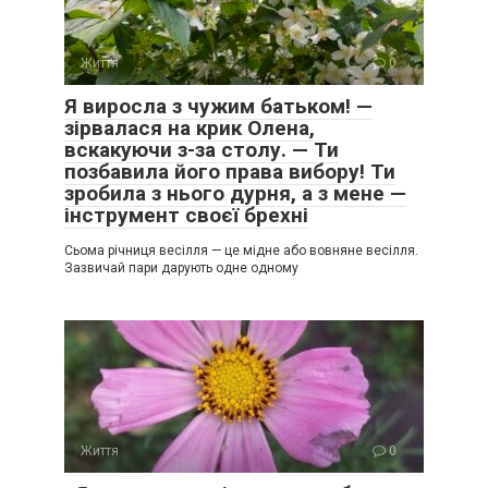
Життя
0
Я виросла з чужим батьком! —
зірвалася на крик Олена,
вскакуючи з-за столу. — Ти
позбавила його права вибору! Ти
зробила з нього дурня, а з мене —
інструмент своєї брехні
Сьома річниця весілля — це мідне або вовняне весілля.
Зазвичай пари дарують одне одному
Життя
0