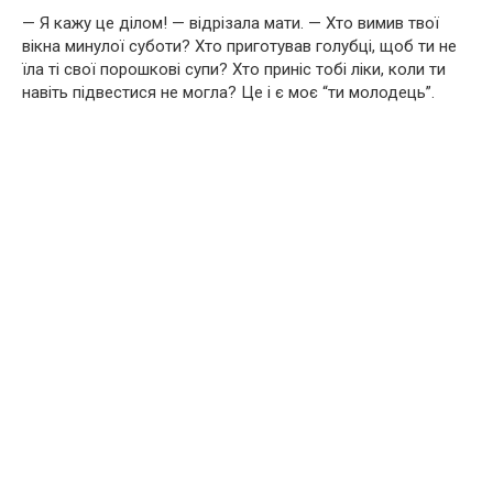
— Я кажу це ділом! — відрізала мати. — Хто вимив твої
вікна минулої суботи? Хто приготував голубці, щоб ти не
їла ті свої порошкові супи? Хто приніс тобі ліки, коли ти
навіть підвестися не могла? Це і є моє “ти молодець”.