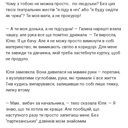
Чому з тобою не можна просто… по-людськи? Без цих
твоїх театральних жестів “я піду в ніч” або “я буду сидіти
як чужа”? Ти моя мати, а не прокурор!
— А ти моя донька, а не підсудна! — Галина нарешті взяла
чашку, але рука все ще помітно дрижала. — Ти виросла,
Юлю. Я це бачу. Але я не можу просто вимкнути в собі
материнство, як вимикають світло в коридорі. Для мене
ти завжди та дівчинка, якій треба застебнути куртку, щоб
не продуло.
Юля замовкла. Вона дивилася на мамині руки — порепані,
з вузлуватими суглобами, руки, які тримали її все життя.
Гнів кудись випарувався, залишивши по собі лише тяжку,
липку втому.
— Мам… вибач за начальника, — тихо сказала Юля. — Я
знаю, що ти хотіла як краще. Але пообіцяй, що
наступного разу ти просто запитаєш мене. Без
“партизанських” дзвінків моїм знайомим.