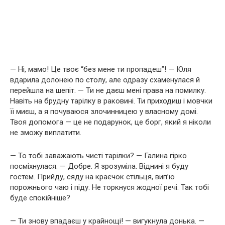
— Ні, мамо! Це твоє “без мене ти пропадеш”! — Юля
вдарила долонею по столу, але одразу схаменулася й
перейшла на шепіт. — Ти не даєш мені права на помилку.
Навіть на брудну тарілку в раковині. Ти приходиш і мовчки
її миєш, а я почуваюся злочинницею у власному домі.
Твоя допомога — це не подарунок, це борг, який я ніколи
не зможу виплатити.
— То тобі заважають чисті тарілки? — Галина гірко
посміхнулася. — Добре. Я зрозуміла. Віднині я буду
гостем. Прийду, сяду на краєчок стільця, вип’ю
порожнього чаю і піду. Не торкнуся жодної речі. Так тобі
буде спокійніше?
— Ти знову впадаєш у крайнощі! — вигукнула донька. —