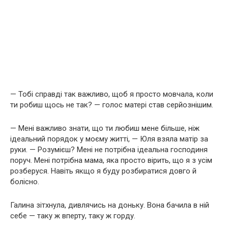
— Тобі справді так важливо, щоб я просто мовчала, коли
ти робиш щось не так? — голос матері став серйознішим.
— Мені важливо знати, що ти любиш мене більше, ніж
ідеальний порядок у моєму житті, — Юля взяла матір за
руки. — Розумієш? Мені не потрібна ідеальна господиня
поруч. Мені потрібна мама, яка просто вірить, що я з усім
розберуся. Навіть якщо я буду розбиратися довго й
болісно.
Галина зітхнула, дивлячись на доньку. Вона бачила в ній
себе — таку ж вперту, таку ж горду.