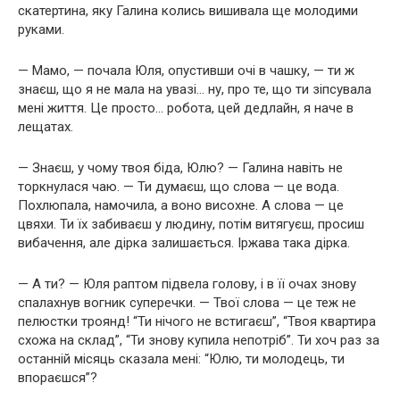
скатертина, яку Галина колись вишивала ще молодими
руками.
— Мамо, — почала Юля, опустивши очі в чашку, — ти ж
знаєш, що я не мала на увазі… ну, про те, що ти зіпсувала
мені життя. Це просто… робота, цей дедлайн, я наче в
лещатах.
— Знаєш, у чому твоя біда, Юлю? — Галина навіть не
торкнулася чаю. — Ти думаєш, що слова — це вода.
Похлюпала, намочила, а воно висохне. А слова — це
цвяхи. Ти їх забиваєш у людину, потім витягуєш, просиш
вибачення, але дірка залишається. Іржава така дірка.
— А ти? — Юля раптом підвела голову, і в її очах знову
спалахнув вогник суперечки. — Твої слова — це теж не
пелюстки троянд! “Ти нічого не встигаєш”, “Твоя квартира
схожа на склад”, “Ти знову купила непотріб”. Ти хоч раз за
останній місяць сказала мені: “Юлю, ти молодець, ти
впораєшся”?