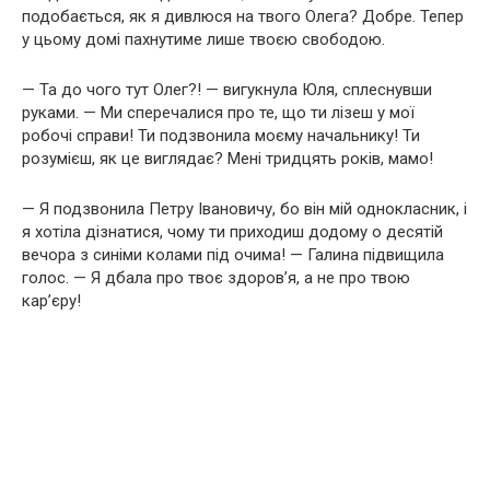
подобається, як я дивлюся на твого Олега? Добре. Тепер
у цьому домі пахнутиме лише твоєю свободою.
— Та до чого тут Олег?! — вигукнула Юля, сплеснувши
руками. — Ми сперечалися про те, що ти лізеш у мої
робочі справи! Ти подзвонила моєму начальнику! Ти
розумієш, як це виглядає? Мені тридцять років, мамо!
— Я подзвонила Петру Івановичу, бо він мій однокласник, і
я хотіла дізнатися, чому ти приходиш додому о десятій
вечора з синіми колами під очима! — Галина підвищила
голос. — Я дбала про твоє здоров’я, а не про твою
кар’єру!