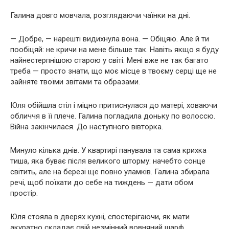
Галина довго мовчала, розглядаючи чаїнки на дні.
— Добре, — нарешті видихнула вона. — Обіцяю. Але й ти
пообіцяй: не кричи на мене більше так. Навіть якщо я буду
найнестерпнішою старою у світі. Мені вже не так багато
треба — просто знати, що моє місце в твоєму серці ще не
зайняте твоїми звітами та образами.
Юля обійшла стіл і міцно притиснулася до матері, ховаючи
обличчя в її плече. Галина погладила доньку по волоссю.
Війна закінчилася. До наступного вівторка.
Минуло кілька днів. У квартирі панувала та сама крихка
тиша, яка буває після великого шторму: начебто сонце
світить, але на березі ще повно уламків. Галина збирала
речі, щоб поїхати до себе на тиждень — дати обом
простір.
Юля стояла в дверях кухні, спостерігаючи, як мати
акуратно складає свій незмінний вовняний шарф.