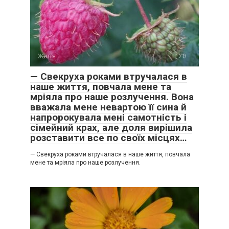
Життя
0
— Свекруха роками втручалася в
наше життя, повчала мене та
мріяла про наше розлучення. Вона
вважала мене невартою її сина й
напророкувала мені самотність і
сімейний крах, але доля вирішила
розставити все по своїх місцях…
— Свекруха роками втручалася в наше життя, повчала
мене та мріяла про наше розлучення.