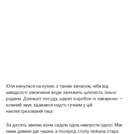
Юля кинулася на кухню з таким запалом, ніби від
швидкості закипання води залежить цілісність їхньої
родини. Дзенькіт посуду, шурхіт коробок із заваркою —
кожний звук здавався надто гучним у цій
наелектризованій тиші.
За десять хвилин вони сиділи одна навпроти одної. Між
ними диміли дві чашки, а посеред столу лежала стара