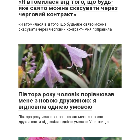
«Я втомилася від того, що будь-
яке свято можна скасувати через
черговий контракт»
«Я втомилася від того, що будь-яке свято можна
скасувати через черговий контракт» Аня поправила
Життя
0
Півтора року чоловік порівнював
мене з новою дружиною: я
відповіла однією умовою
Півтора року чоловік порівнював мене з новою
дружиною: я відповіла однією умовою У п’ятницю