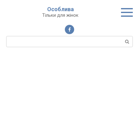
Перейти
Особлива
до
Тільки для жінок
вмісту
Пошук: