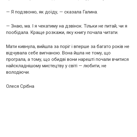
— Я подзвоню, як доїду, — сказала Галина.
— Знаю, ма. І я чекатиму на дзвінок. Тільки не питай, чи я
пообідала. Краще розкажи, яку книгу почала читати.
Мати кивнула, вийшла за поріг і вперше за багато років не
відчувала себе вигнаною. Вона йшла не тому, що
програла, а тому, що обидві вони нарешті почали вчитися
найскладнішому мистецтву у світі — любити, не
володіючи.
Олеся Срібна