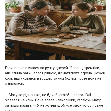
Галина вже взялася за ручку дверей. Її пальці тремтіли,
але спина залишалася рівною, як натягнута струна. Кожен
крок відгукувався в грудях глухим болем, проте вона не
озиралася.
— Матусю рідненька, не йди, благаю! — голос Юлі
зірвався на крик. Вона впала навколішки, хапаючи матір
за поділ пальта. — Я не хотіла, щоб усе закінчилося саме
так!