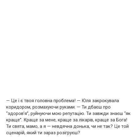
— Це і є твоя головна проблема! — Юля закрокувала
коридором, розмахуючи руками. — Ти дбаєш про
“здоров’я”, руйнуючи мою репутацію. Ти завжди знаєш “як
краще”. Краще за мене, краще за лікарів, краще за Бога!
Ти свята, мамо, а я — невдячна донька, чи не так? Це той
сценарій, який ти зараз розігруєш?