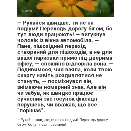
Життя
0
— Рухайся швидше, ти не на
подіумі! Переходь дорогу бігом, бо
тут люди працюють! — вигукнув
чоловік із вікна автомобіля. —
Пане, пішохідний перехід
створений для пішоходів, а не для
вашої парковки прямо під дверима
офісу, — спокійно відповіла вона. —
Подивимося, чия взяла, коли твою
скаргу навіть роздивлятися не
стануть, — посміхнувся він,
знімаючи номерний знак. Але він
чи забув, як швидко працює
сучасний застосунок фіксації
порушень, чи вважав, що все
“порішає”.
— Рухайся швидше, ти не на подіумі! Переходь дорогу
бігом, бо тут люди працюють!