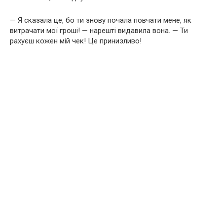
— Я сказала це, бо ти знову почала повчати мене, як
витрачати мої гроші! — нарешті видавила вона. — Ти
рахуєш кожен мій чек! Це принизливо!