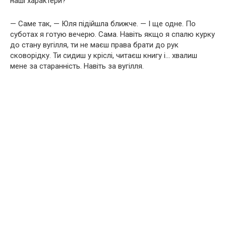
наші характери?
— Саме так, — Юля підійшла ближче. — І ще одне. По
суботах я готую вечерю. Сама. Навіть якщо я спалю курку
до стану вугілля, ти не маєш права брати до рук
сковорідку. Ти сидиш у кріслі, читаєш книгу і… хвалиш
мене за старанність. Навіть за вугілля.