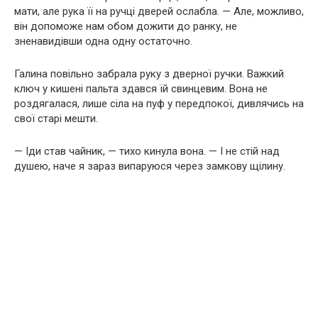
мати, але рука її на ручці дверей ослабла. — Але, можливо,
він допоможе нам обом дожити до ранку, не
зненавидівши одна одну остаточно.
Галина повільно забрала руку з дверної ручки. Важкий
ключ у кишені пальта здався їй свинцевим. Вона не
роздягалася, лише сіла на пуф у передпокої, дивлячись на
свої старі мешти.
— Іди став чайник, — тихо кинула вона. — І не стій над
душею, наче я зараз випаруюся через замкову щілину.