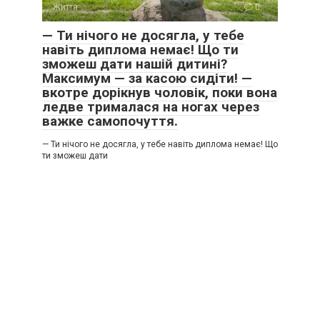
Життя
0
— Ти нічого не досягла, у тебе
навіть диплома немає! Що ти
зможеш дати нашій дитині?
Максимум — за касою сидіти! —
вкотре дорікнув чоловік, поки вона
ледве трималася на ногах через
важке самопочуття.
— Ти нічого не досягла, у тебе навіть диплома немає! Що
ти зможеш дати