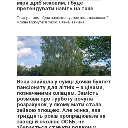
міри дріб’язковим, і буде
претендувати навіть на таке
Тиша у вітальні була настільки густою, що, здавалося, її
можна торкнутися рукою. Олена Іванівна
Життя
0
Вона знайшла у сумці дочки буклет
пансіонату для літніх – з цінами,
позначеними олівцем. Замість
розмови про турботу почула
розрахунок, у якому мати стала
зайвою площею. Але жінка, яка
тридцять років пропрацювала на
заводі й очолює ОСББ, не
збирається ставати рядком у