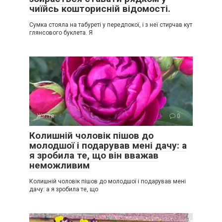
чиїйсь кошторисній відомості.
Сумка стояла на табуреті у передпокої, і з неї стирчав кут
глянсового буклета. Я
Життя
0
Колишній чоловік пішов до
молодшої і подарував мені дачу: а
я зробила те, що він вважав
неможливим
Колишній чоловік пішов до молодшої і подарував мені
дачу: а я зробила те, що