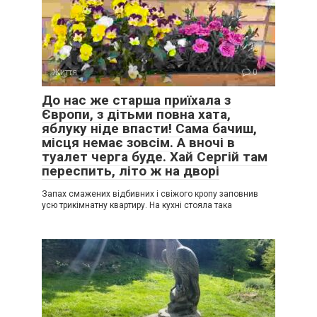
Життя
0
До нас же старша приїхала з
Європи, з дітьми повна хата,
яблуку ніде впасти! Сама бачиш,
місця немає зовсім. А вночі в
туалет черга буде. Хай Сергій там
переспить, літо ж на дворі
Запах смажених відбивних і свіжого кропу заповнив
усю трикімнатну квартиру. На кухні стояла така