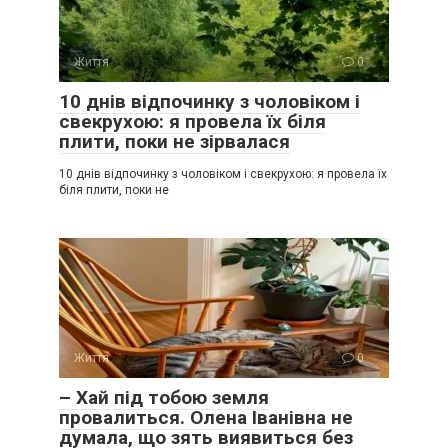
Життя
0
10 днів відпочинку з чоловіком і
свекрухою: я провела їх біля
плити, поки не зірвалася
10 днів відпочинку з чоловіком і свекрухою: я провела їх
біля плити, поки не
Життя
0
– Хай під тобою земля
провалиться. Олена Іванівна не
думала, що зять виявиться без