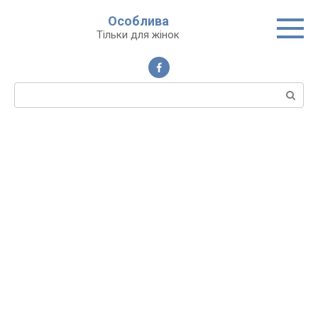
Перейти
Особлива
до
Тільки для жінок
вмісту
Пошук: