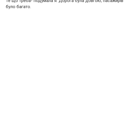
Те що треба- подумала я. Дорога була довгою, пасажирів
було багато.