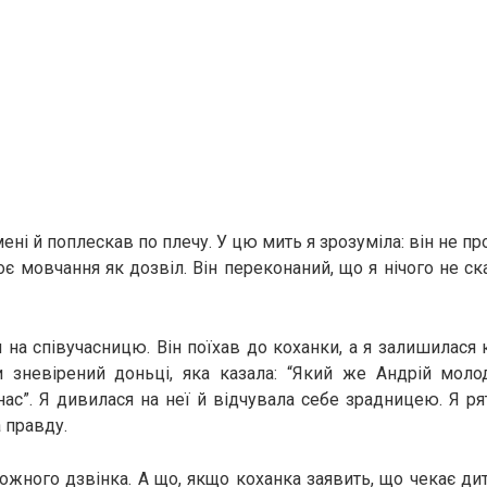
ені й поплескав по плечу. У цю мить я зрозуміла: він не пр
є мовчання як дозвіл. Він переконаний, що я нічого не ск
 на співучасницю. Він поїхав до коханки, а я залишилася 
и зневірений доньці, яка казала: “Який же Андрій молод
ас”. Я дивилася на неї й відчувала себе зрадницею. Я рят
 правду.
ожного дзвінка. А що, якщо коханка заявить, що чекає ди