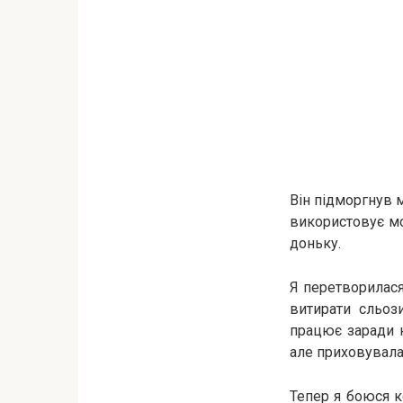
Він підморгнув м
використовує мо
доньку.
Я перетворилася
витирати сльоз
працює заради н
але приховувала
Тепер я боюся к