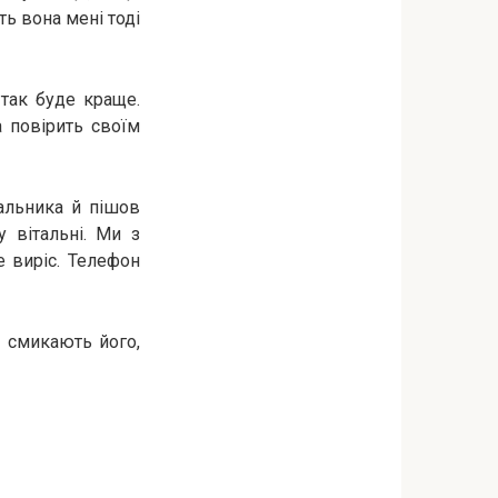
ть вона мені тоді
так буде краще.
 повірить своїм
альника й пішов
 вітальні. Ми з
е виріс. Телефон
у смикають його,