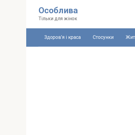
Перейти
Особлива
до
вмісту
Тільки для жінок
Здоров’я і краса
Стосунки
Жит