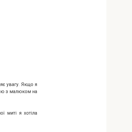
ляє увагу. Якщо я
ною з малюком на
ї миті я хотіла