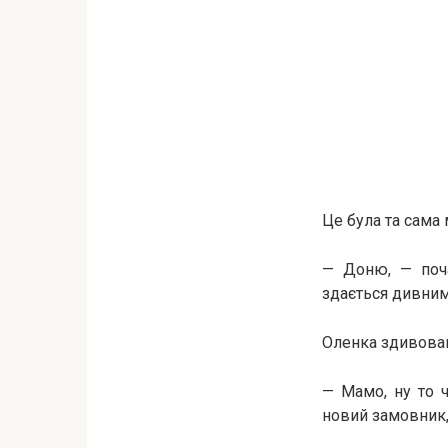
Це була та сама м
— Доню, — поча
здається дивним
Оленка здивован
— Мамо, ну то 
новий замовник,