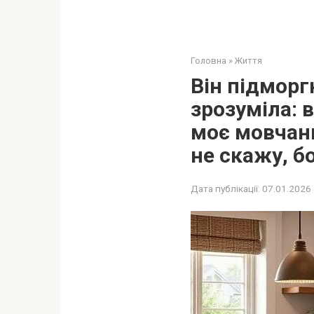
Головна
»
Життя
Він підморг
зрозуміла: 
моє мовчанн
не скажу, б
Дата публікації:
07.01.2026