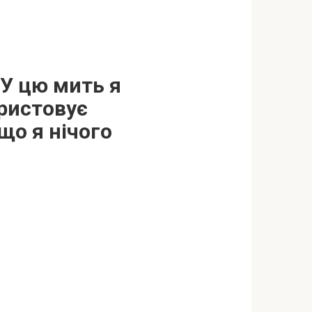
 У цю мить я
ористовує
що я нічого