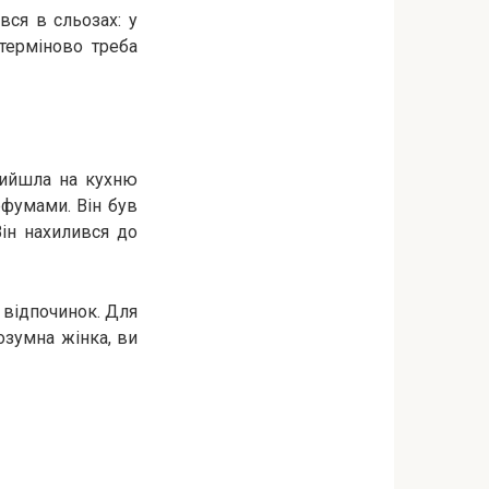
вся в сльозах: у
 терміново треба
 вийшла на кухню
рфумами. Він був
ін нахилився до
й відпочинок. Для
озумна жінка, ви