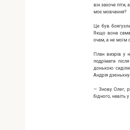
він захоче піти,
моє мовчання?
Це був боягузл
Якщо вона сама
очам, а не моїм 
План визрів у 
подрімати післ
донькою сиділи 
Андрія дзенькнув
— Знову Олег, р
бідного, навіть 