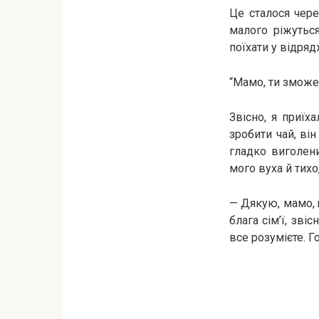
Це сталося чере
малого ріжуться
поїхати у відряд
“Мамо, ти зможе
Звісно, я приїх
зробити чай, ві
гладко виголен
мого вуха й тихо
— Дякую, мамо, щ
блага сім’ї, зв
все розумієте. Г