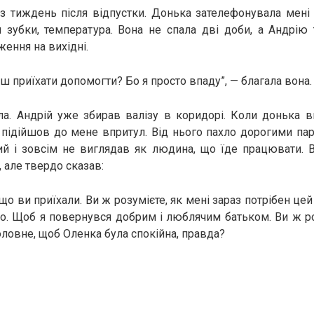
з тиждень після відпустки. Донька зателефонувала мені 
 зубки, температура. Вона не спала дві доби, а Андрію
ження на вихідні.
ш приїхати допомогти? Бо я просто впаду”, — благала вона.
ала. Андрій уже збирав валізу в коридорі. Коли донька
н підійшов до мене впритул. Від нього пахло дорогими па
ий і зовсім не виглядав як людина, що їде працювати. В
, але твердо сказав:
о ви приїхали. Ви ж розумієте, як мені зараз потрібен це
існо. Щоб я повернувся добрим і люблячим батьком. Ви ж р
оловне, щоб Оленка була спокійна, правда?