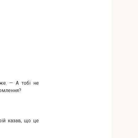
же. — А тобі не
домлення?
ій казав, що це