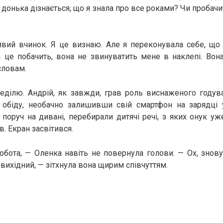
 а донька дізнається, що я знала про все роками? Чи пробачи
ивий вчинок. Я це визнаю. Але я переконувала себе, що 
 це побачить, вона не звинуватить мене в наклепі. Вона
словам.
неділю. Андрій, як завжди, грав роль виснаженого годув
я обіду, необачно залишивши свій смартфон на зарядці у
поруч на дивані, перебирали дитячі речі, з яких онук уж
. Екран засвітився.
обота, — Оленка навіть не повернула голови. — Ох, знов
у вихідний, — зітхнула вона щирим співчуттям.