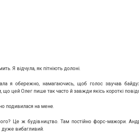
ить. Я відчула, як пітніють долоні.
ла я обережно, намагаючись, щоб голос звучав байду
, що цей Олег пише так часто й завжди якісь короткі пові
о подивилася на мене.
чого? Це ж будівництво. Там постійно форс-мажори. Андр
 дуже вибагливий.