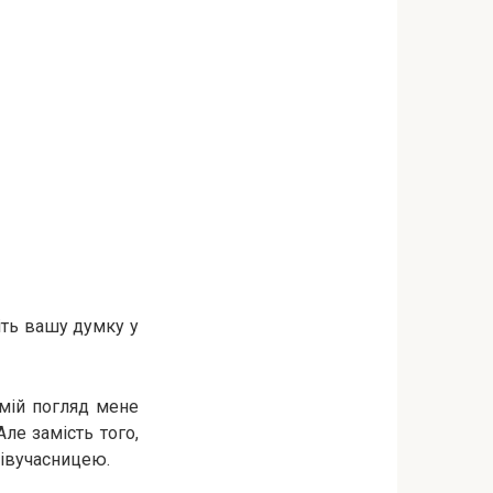
іть вашу думку у
 мій погляд мене
ле замість того,
півучасницею.