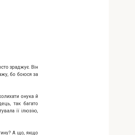
осто зраджує. Він
ажу, бо боюся за
колихати онука й
ець, так багато
увала її ілюзію,
тину? А що, якщо