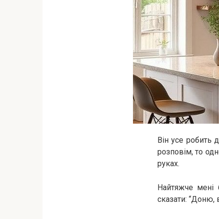
Він усе робить д
розповім, то од
руках.
Найтяжче мені 
сказати: “Доню, 