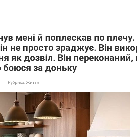
нув мені й поплескав по плечу.
він не просто зраджує. Він вик
я як дозвіл. Він переконаний, 
о боюся за доньку
Рубрика:
Життя