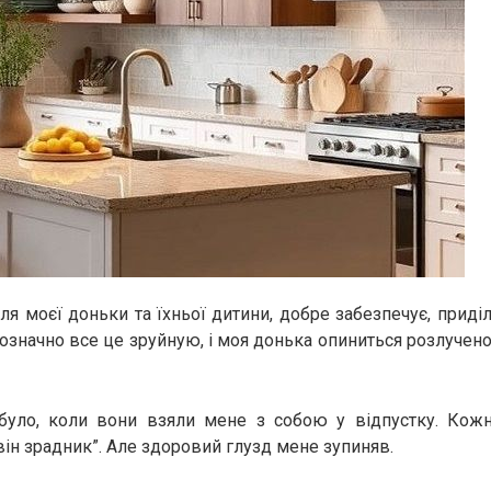
ля моєї доньки та їхньої дитини, добре забезпечує, приді
нозначно все це зруйную, і моя донька опиниться розлуче
було, коли вони взяли мене з собою у відпустку. Кожно
він зрадник”. Але здоровий глузд мене зупиняв.