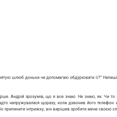
 рятую шлюб доньки чи допомагаю обдурювати її?” Напиш
ірше. Андрій зрозумів, що я все знаю. Не знаю, як. Чи то
надто напружувалася щоразу, коли дзвонив його телефон. А
бо припинити інтрижку, він вирішив зробити мене своєю с