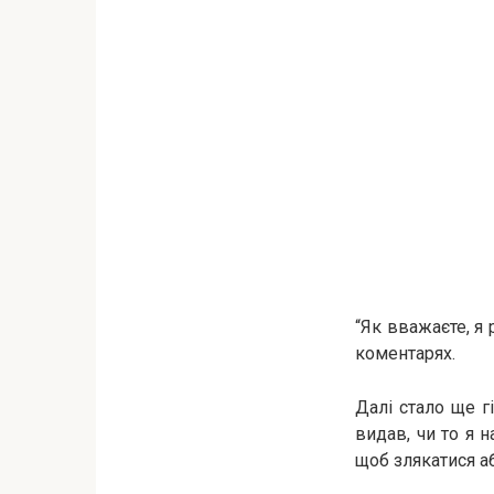
“Як вважаєте, я
коментарях.
Далі стало ще г
видав, чи то я 
щоб злякатися а