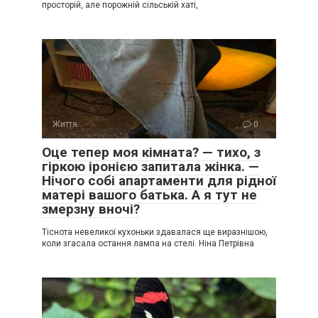
просторій, але порожній сільській хаті,
Життя
0
Оце тепер моя кімната? — тихо, з
гіркою іронією запитала жінка. —
Нічого собі апартаменти для рідної
матері вашого батька. А я тут не
змерзну вночі?
Тіснота невеликої кухоньки здавалася ще виразнішою,
коли згасала остання лампа на стелі. Ніна Петрівна