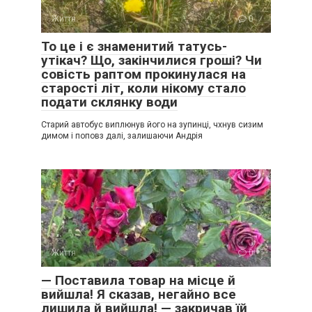
Життя
0
То це і є знаменитий татусь-
утікач? Що, закінчилися гроші? Чи
совість раптом прокинулася на
старості літ, коли нікому стало
подати склянку води
Старий автобус виплюнув його на зупинці, чхнув сизим
димом і поповз далі, залишаючи Андрія
Життя
0
— Поставила товар на місце й
вийшла! Я сказав, негайно все
лишила й вийшла! — закричав їй