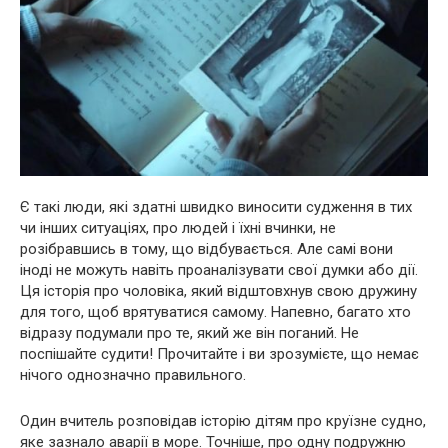
Є такі люди, які здатні швидко виносити судження в тих
чи інших ситуаціях, про людей і їхні вчинки, не
розібравшись в тому, що відбувається. Але самі вони
іноді не можуть навіть проаналізувати свої думки або дії.
Ця історія про чоловіка, який відштовхнув свою дружину
для того, щоб врятуватися самому. Напевно, багато хто
відразу подумали про те, який же він поганий. Не
поспішайте судити! Прочитайте і ви зрозумієте, що немає
нічого однозначно правильного.
Один вчитель розповідав історію дітям про круїзне судно,
яке зазнало авapiї в море. Точніше, про одну подружню