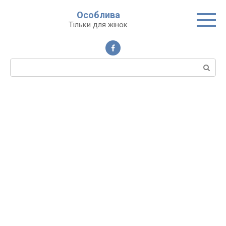
Перейти
Особлива
до
Тільки для жінок
вмісту
Пошук: