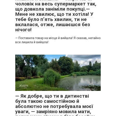
чоловік на весь супермаркет так,
що довкола заніміли покупці.—
Мене не хвилює, що ти хотіла! У
тебе було п’ять хвилин, ти не
вклалася, отже, лишаєшся без
нічого!
— Поставила товар на місце й вийшла! Я сказав, негайно
все лишила й вийшла!
Життя
0
— Як добре, що ти в дитинстві
була такою самостійною й
абсолютно не потребувала моєї
уваги, — замріяно мовила мати,