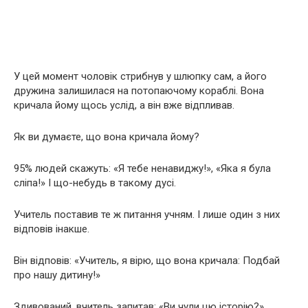
У цей момент чоловік стрибнув у шлюпку сам, а його
дружина залишилася на потопаючому кораблі. Вона
кричала йому щось услід, а він вже відпливав.
Як ви думаєте, що вона кричала йому?
95% людей скажуть: «Я тебе ненавиджу!», «Якa я була
сліпа!» І що-небудь в такому дусі.
Учитель поставив те ж питання учням. І лише один з них
відповів інакше.
Він відповів: «Учитель, я вірю, що вона кричала: Подбай
про нашу дитину!»
Здивований, вчитель запитав: «Ви чули цю історію?»