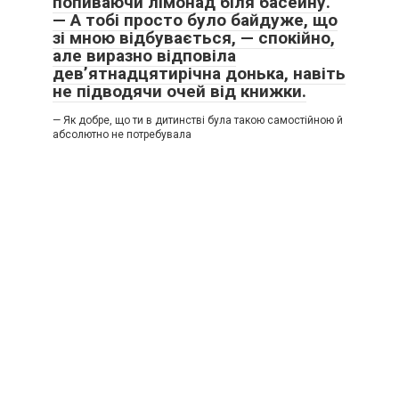
попиваючи лімонад біля басейну.
— А тобі просто було байдуже, що
зі мною відбувається, — спокійно,
але виразно відповіла
дев’ятнадцятирічна донька, навіть
не підводячи очей від книжки.
— Як добре, що ти в дитинстві була такою самостійною й
абсолютно не потребувала