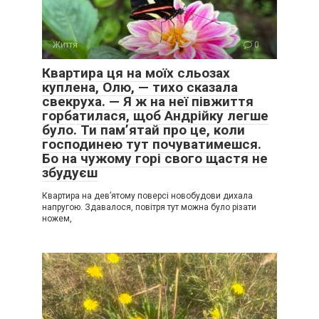
Життя
0
Квартира ця на моїх сльозах
куплена, Олю, — тихо сказала
свекруха. — Я ж на неї півжиття
горбатилася, щоб Андрійку легше
було. Ти пам’ятай про це, коли
господинею тут почуватимешся.
Бо на чужому горі свого щастя не
збудуєш
Квартира на дев’ятому поверсі новобудови дихала
напругою. Здавалося, повітря тут можна було різати
ножем,