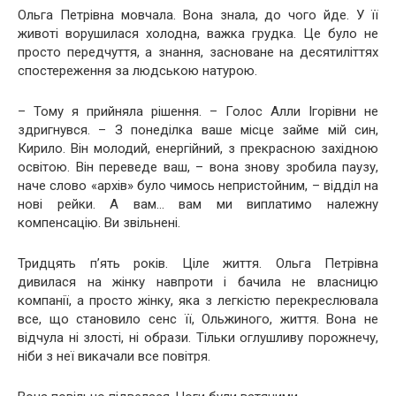
Ольга Петрівна мовчала. Вона знала, до чого йде. У її
животі ворушилася холодна, важка грудка. Це було не
просто передчуття, а знання, засноване на десятиліттях
спостереження за людською натурою.
– Тому я прийняла рішення. – Голос Алли Ігорівни не
здригнувся. – З понеділка ваше місце займе мій син,
Кирило. Він молодий, енергійний, з прекрасною західною
освітою. Він переведе ваш, – вона знову зробила паузу,
наче слово «архів» було чимось непристойним, – відділ на
нові рейки. А вам… вам ми виплатимо належну
компенсацію. Ви звільнені.
Тридцять п’ять років. Ціле життя. Ольга Петрівна
дивилася на жінку навпроти і бачила не власницю
компанії, а просто жінку, яка з легкістю перекреслювала
все, що становило сенс її, Ольжиного, життя. Вона не
відчула ні злості, ні образи. Тільки оглушливу порожнечу,
ніби з неї викачали все повітря.