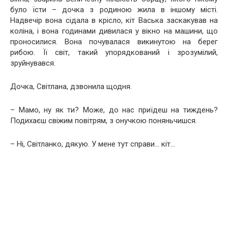
було їсти – дочка з родиною жила в іншому місті.
Надвечір вона сідала в крісло, кіт Васька заскакував на
коліна, і вона годинами дивилася у вікно на машини, що
проносилися. Вона почувалася викинутою на берег
рибою. Її світ, такий упорядкований і зрозумілий,
зруйнувався.
Дочка, Світлана, дзвонила щодня.
– Мамо, ну як ти? Може, до нас приїдеш на тиждень?
Подихаєш свіжим повітрям, з онучкою поняньчишся.
– Ні, Світланко, дякую. У мене тут справи… кіт…