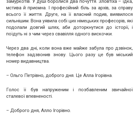
замуркотів. У душі боролися два почуття. Зловтіха – їдка,
мстива й приємна. І професійний біль за архів, за справу
всього її життя. Друге, на її власний подив, виявилося
сильнішим. Вона уявила собі цих німецьких професорів, які
подолали довгий шлях, аби доторкнутися до історії, і
поїдуть ні з чим через свавілля одного вискочки.
Через два дні, коли вона вже майже забула про дзвінок,
телефон задзвонив знову. Цього разу це був міський
номер видавництва.
– Ольго Петрівно, доброго дня. Це Алла Ігорівна.
Голос її був напруженим і позбавленим звичайної
сталевої впевненості.
– Доброго дня, Алло Ігорівно.