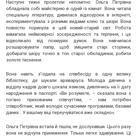
Наступні тижні пролетіли непомітно. Ольга Петрівна
обладнала собі майстерню в одній із кімнат. Вона читала
спеціальну літературу, дивилася відеоуроки в інтернеті,
експериментувала з різними видами клею та шкіри. Вона
повністю поринула в цей новий-старий світ. Робота
вимагала неймовірної зосередженості та терпіння, і це
відволікало від похмурих думок. Вона навчилася
розшаровувати папір, щоб зміцнити старі сторінки,
добирати шкіру точно в тон старої обкладинки, робити
золоте тиснення.
Вона навіть з’їздила на співбесіду в одну велику
бібліотеку, де шукали архіваріуса. Молода дівчина з
відділу кадрів довго цокала язиком, дивлячись на її дату
народження в паспорті. «Ви розумієте, – сказала вона з
погано прихованим співчуттям, – нам потрібен
співробітник, який володіє сучасними програмами, базами
даних… У вашому віці переучуватися вже складно».
Ольга Петрівна встала й пішла, не дослухавши. Цього разу
вона не відчула приниження. Тільки легке здивування. Ці