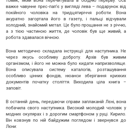
томик, який вона перечитувала в обідню перерву. Ось
важке чавунне прес-пап’є у вигляді лева – подарунок від
покійного чоловіка на тридцятиріччя роботи. Вона
акуратно загортала його в газету, і пальці відчували
холодний, знайомий метал. Це було прощання не з річчю,
а з тією частиною життя, де чоловік був ще живий, а
робота здавалася вічною.
Вона методично складала інструкції для наступника. Не
через якусь особливу доброту. Архів був живим
організмом, і його не можна було кидати напризволяще.
Вона описувала систему каталогів, розташування
особливо цінних фондів, нюанси зберігання крихких
документів початку століття. Виходила ціла книга –
заповіт.
В останній день, передаючи справи заплаканій Лєні, вона
побачила свого наступника. Високий молодий чоловік у
модних окулярах і з дорогим смартфоном у руці. Кирило.
Він ковзнув по ній байдужим поглядом і звернувся до
Лєни: