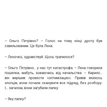
– Ольго Петрівно? – Голос на тому кінці дроту був
схвильованим. Це була Лєна.
– Лєночко, здравствуй. Щось трапилося?
– Ольго Петрівно… у нас тут катастрофа. – Лєна говорила
пошепки, мабуть, ховаючись від начальства. – Кирило…
він вирішив провести «оптимізацію». Привів якихось
хлопців, вони почали сканувати все підряд, без розбору.
І… загалом, вони загубили папку.
– Яку папку?