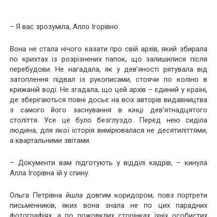
– Я вас зрозуміла, Алло Ігорівно.
Вона не стала нічого казати про свій архів, який збирала
по крихтах із розрізнених папок, що залишилися після
перебудови. Не нагадала, як у дев’яності рятувала від
затоплення підвал із рукописами, стоячи по коліно в
крижаній воді. Не згадала, що цей архів – єдиний у країні,
де зберігаються повні досьє на всіх авторів видавництва
з самого його заснування в кінці дев’ятнадцятого
століття. Усе це було безглуздо. Перед нею сиділа
людина, для якої історія вимірювалася не десятиліттями,
а квартальними звітами.
– Документи вам підготують у відділі кадрів, – кинула
Алла Ігорівна їй у спину.
Ольга Петрівна йшла довгим коридором, повз портрети
письменників, яких вона знала не по цих парадних
фотографіях, а по пожовклих сторінках їхніх особистих