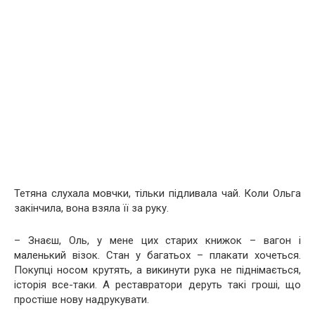
Тетяна слухала мовчки, тільки підливала чай. Коли Ольга
закінчила, вона взяла її за руку.
– Знаєш, Оль, у мене цих старих книжок – вагон і
маленький візок. Стан у багатьох – плакати хочеться.
Покупці носом крутять, а викинути рука не піднімається,
історія все-таки. А реставратори деруть такі гроші, що
простіше нову надрукувати.