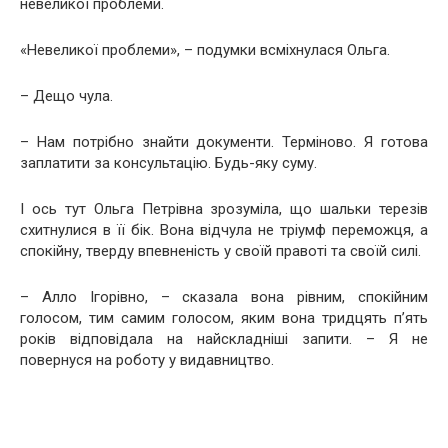
невеликої проблеми.
«Невеликої проблеми», – подумки всміхнулася Ольга.
– Дещо чула.
– Нам потрібно знайти документи. Терміново. Я готова
заплатити за консультацію. Будь-яку суму.
І ось тут Ольга Петрівна зрозуміла, що шальки терезів
схитнулися в її бік. Вона відчула не тріумф переможця, а
спокійну, тверду впевненість у своїй правоті та своїй силі.
– Алло Ігорівно, – сказала вона рівним, спокійним
голосом, тим самим голосом, яким вона тридцять п’ять
років відповідала на найскладніші запити. – Я не
повернуся на роботу у видавництво.