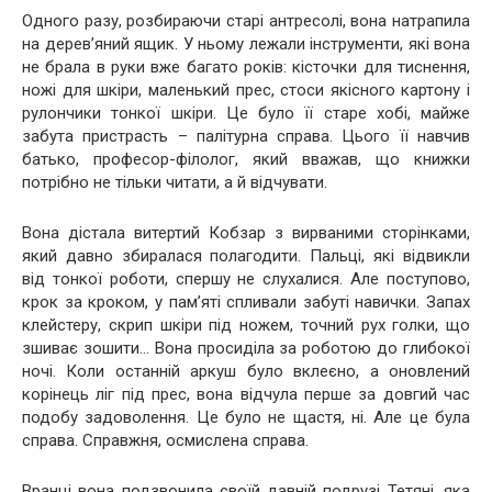
Одного разу, розбираючи старі антресолі, вона натрапила
на дерев’яний ящик. У ньому лежали інструменти, які вона
не брала в руки вже багато років: кісточки для тиснення,
ножі для шкіри, маленький прес, стоси якісного картону і
рулончики тонкої шкіри. Це було її старе хобі, майже
забута пристрасть – палітурна справа. Цього її навчив
батько, професор-філолог, який вважав, що книжки
потрібно не тільки читати, а й відчувати.
Вона дістала витертий Кобзар з вирваними сторінками,
який давно збиралася полагодити. Пальці, які відвикли
від тонкої роботи, спершу не слухалися. Але поступово,
крок за кроком, у пам’яті спливали забуті навички. Запах
клейстеру, скрип шкіри під ножем, точний рух голки, що
зшиває зошити… Вона просиділа за роботою до глибокої
ночі. Коли останній аркуш було вклеєно, а оновлений
корінець ліг під прес, вона відчула перше за довгий час
подобу задоволення. Це було не щастя, ні. Але це була
справа. Справжня, осмислена справа.
Вранці вона подзвонила своїй давній подрузі Тетяні, яка