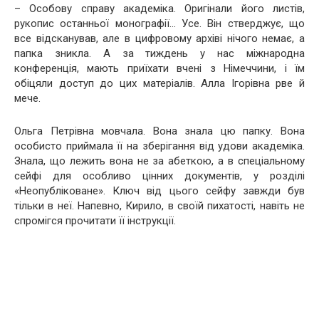
– Особову справу академіка. Оригінали його листів,
рукопис останньої монографії… Усе. Він стверджує, що
все відсканував, але в цифровому архіві нічого немає, а
папка зникла. А за тиждень у нас міжнародна
конференція, мають приїхати вчені з Німеччини, і їм
обіцяли доступ до цих матеріалів. Алла Ігорівна рве й
мече.
Ольга Петрівна мовчала. Вона знала цю папку. Вона
особисто приймала її на зберігання від удови академіка.
Знала, що лежить вона не за абеткою, а в спеціальному
сейфі для особливо цінних документів, у розділі
«Неопубліковане». Ключ від цього сейфу завжди був
тільки в неї. Напевно, Кирило, в своїй пихатості, навіть не
спромігся прочитати її інструкції.