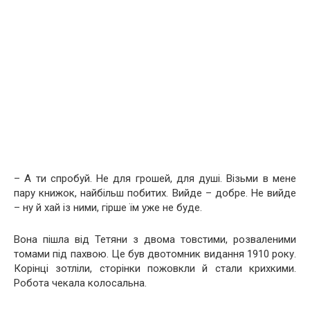
– А ти спробуй. Не для грошей, для душі. Візьми в мене
пару книжок, найбільш побитих. Вийде – добре. Не вийде
– ну й хай із ними, гірше їм уже не буде.
Вона пішла від Тетяни з двома товстими, розваленими
томами під пахвою. Це був двотомник видання 1910 року.
Корінці зотліли, сторінки пожовкли й стали крихкими.
Робота чекала колосальна.