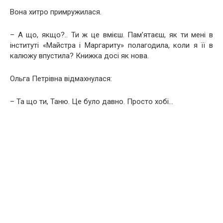
Вона хитро примружилася.
– А що, якщо?.. Ти ж це вмієш. Пам’ятаєш, як ти мені в
інституті «Майстра і Маргариту» полагодила, коли я її в
калюжу впустила? Книжка досі як нова.
Ольга Петрівна відмахнулася:
– Та що ти, Таню. Це було давно. Просто хобі…