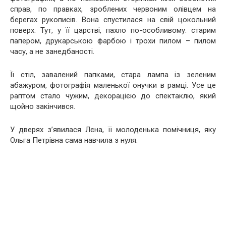
справ, по правках, зроблених червоним олівцем на
берегах рукописів. Вона спустилася на свій цокольний
поверх. Тут, у її царстві, пахло по-особливому: старим
папером, друкарською фарбою і трохи пилом – пилом
часу, а не занедбаності.
Її стіл, завалений папками, стара лампа із зеленим
абажуром, фотографія маленької онучки в рамці. Усе це
раптом стало чужим, декорацією до спектаклю, який
щойно закінчився.
У дверях з’явилася Лєна, її молоденька помічниця, яку
Ольга Петрівна сама навчила з нуля.