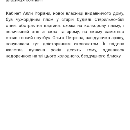
власниця компанії
Кабінет Алли Ігорівни, нової власниці видавничого дому,
був чужорідним тілом у старій будівлі. Стерильно-білі
стіни, абстрактна картина, схожа на кольорову пляму, і
величезний стіл зі скла та хрому, на якому самотньо
стояв тонкий ноутбук. Ольга Петрівна, завідувачка архіву,
почувалася тут доісторичним експонатом. Її твідова
жалетка, куплена років десять тому, здавалася
недоречною на тлі цього холодного, бездушного блиску.