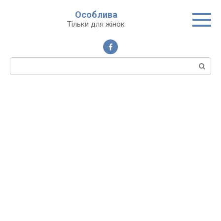
Перейти
Особлива
до
Тільки для жінок
вмісту
Пошук: