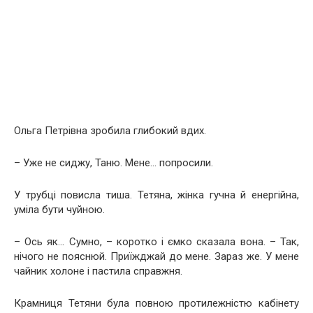
Ольга Петрівна зробила глибокий вдих.
– Уже не сиджу, Таню. Мене… попросили.
У трубці повисла тиша. Тетяна, жінка гучна й енергійна,
уміла бути чуйною.
– Ось як… Сумно, – коротко і ємко сказала вона. – Так,
нічого не пояснюй. Приїжджай до мене. Зараз же. У мене
чайник холоне і пастила справжня.
Крамниця Тетяни була повною протилежністю кабінету