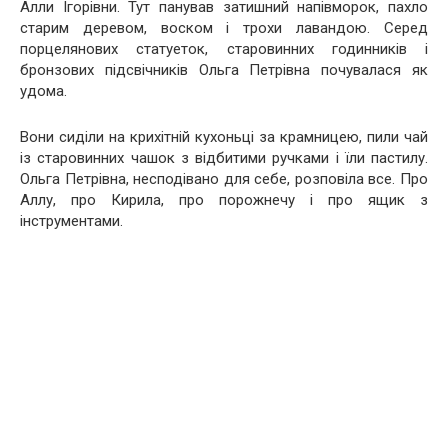
Алли Ігорівни. Тут панував затишний напівморок, пахло
старим деревом, воском і трохи лавандою. Серед
порцелянових статуеток, старовинних годинників і
бронзових підсвічників Ольга Петрівна почувалася як
удома.
Вони сиділи на крихітній кухоньці за крамницею, пили чай
із старовинних чашок з відбитими ручками і їли пастилу.
Ольга Петрівна, несподівано для себе, розповіла все. Про
Аллу, про Кирила, про порожнечу і про ящик з
інструментами.