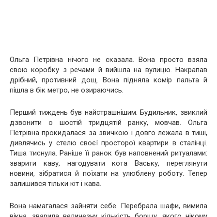
Ольга Петрівна нічого не сказала. Вона просто взяла
свою коробку з речами й вийшла на вулицю. Накрапав
дрібний, противний дощ. Вона підняла комір пальта й
пішла в бік метро, не озираючись.
Перший тиждень був найстрашнішим. Будильник, звиклий
дзвонити о шостій тридцятій ранку, мовчав. Ольга
Петрівна прокидалася за звичкою і довго лежала в тиші,
дивлячись у стелю своєї просторої квартири в сталінці.
Тиша тиснула. Раніше її ранок був наповнений ритуалами:
зварити каву, нагодувати кота Ваську, переглянути
новини, зібратися й поїхати на улюблену роботу. Тепер
залишився тільки кіт і кава.
Вона намагалася зайняти себе. Перебрала шафи, вимила
вікна, зварила величезну кількість борщу, якого нікому