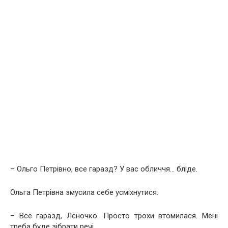
– Ольго Петрівно, все гаразд? У вас обличчя… бліде.
Ольга Петрівна змусила себе усміхнутися.
– Все гаразд, Лєночко. Просто трохи втомилася. Мені
треба буде зібрати речі.