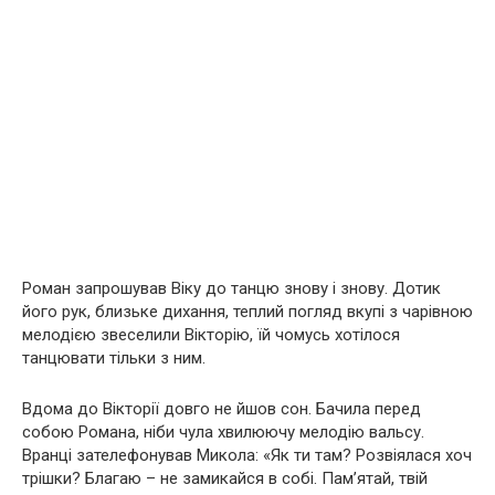
Роман запрошував Віку до танцю знову і знову. Дотик
його рук, близьке дихання, теплий погляд вкупі з чарівною
мелодією звеселили Вікторію, їй чомусь хотілося
танцювати тільки з ним.
Вдома до Вікторії довго не йшов сон. Бачила перед
собою Романа, ніби чула хвилюючу мелодію вальсу.
Вранці зателефонував Микола: «Як ти там? Розвіялася хоч
трішки? Благаю – не замикайся в собі. Пам’ятай, твій