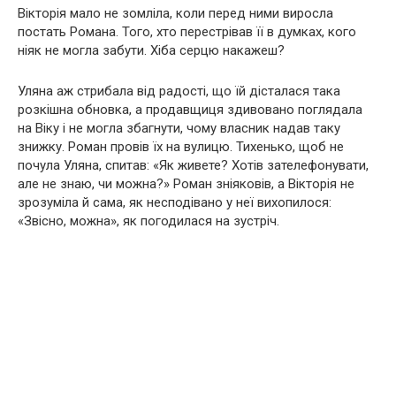
Вікторія мало не зомліла, коли перед ними виросла
постать Романа. Того, хто перестрівав її в думках, кого
ніяк не могла забути. Хіба серцю накажеш?
Уляна аж стрибала від радості, що їй дісталася така
розкішна обновка, а продавщиця здивовано поглядала
на Віку і не могла збагнути, чому власник надав таку
знижку. Роман провів їх на вулицю. Тихенько, щоб не
почула Уляна, спитав: «Як живете? Хотів зателефонувати,
але не знаю, чи можна?» Роман зніяковів, а Вікторія не
зрозуміла й сама, як несподівано у неї вихопилося:
«Звісно, можна», як погодилася на зустріч.