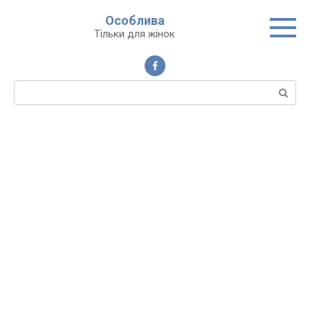
Перейти
Особлива
до
Тільки для жінок
вмісту
Пошук: