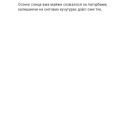
Осіннє сонце вже майже сховалося за пагорбами,
залишаючи на снігових кучугурах довгі сині тіні,