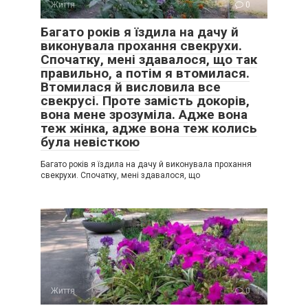
Життя
0
Багато років я їздила на дачу й
виконувала прохання свекрухи.
Спочатку, мені здавалося, що так
правильно, а потім я втомилася.
Втомилася й висловила все
свекрусі. Проте замість докорів,
вона мене зрозуміла. Адже вона
теж жінка, адже вона теж колись
була невісткою
Багато років я їздила на дачу й виконувала прохання
свекрухи. Спочатку, мені здавалося, що
Життя
0