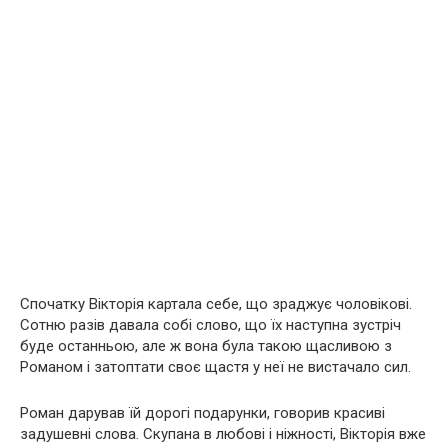
Спочатку Вікторія картала себе, що зраджує чоловікові.
Сотню разів давала собі слово, що їх наступна зустріч
буде останньою, але ж вона була такою щасливою з
Романом і затоптати своє щастя у неї не вистачало сил.
Роман дарував їй дорогі подарунки, говорив красиві
задушевні слова. Скупана в любові і ніжності, Вікторія вже