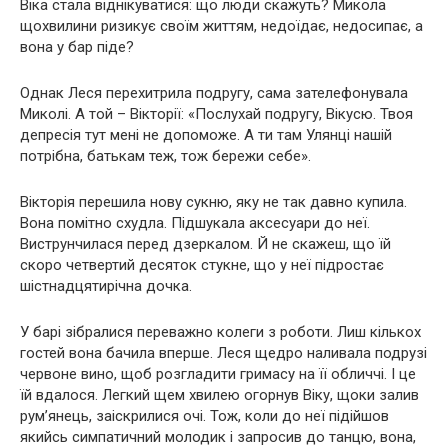
Віка стала віднікуватися: що люди скажуть? Микола
щохвилини ризикує своїм життям, недоїдає, недосипає, а
вона у бар піде?
Однак Леся перехитрила подругу, сама зателефонувала
Миколі. А той – Вікторії: «Послухай подругу, Вікусю. Твоя
дeпpeсія тут мені не допоможе. А ти там Улянці нашій
потрібна, батькам теж, тож бережи себе».
Вікторія перешила нову сукню, яку не так давно купила.
Вона помітно схудла. Підшукала аксесуари до неї.
Виструнчилася перед дзеркалом. Й не скажеш, що їй
скоро четвертий десяток стукне, що у неї підростає
шістнадцятирічна дочка.
У барі зібралися переважно колеги з роботи. Лиш кількох
гостей вона бачила вперше. Леся щедро наливала подрузі
червоне вино, щоб розгладити гримасу на її обличчі. І це
їй вдалося. Легкий щем хвилею огорнув Віку, щоки залив
рум’янець, заіскрилися очі. Тож, коли до неї підійшов
якийсь симпатичний молодик і запросив до танцю, вона,