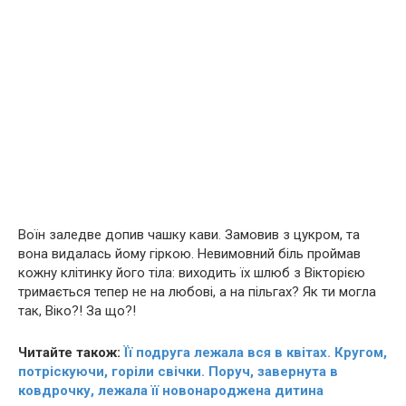
Воїн заледве допив чашку кави. Замовив з цукром, та
вона видалась йому гіркою. Невимовний бiль проймав
кожну клiтинку його тiла: виходить їх шлюб з Вікторією
тримається тепер не на любові, а на пільгах? Як ти могла
так, Віко?! За що?!
Читайте також:
Її подруга лежала вся в квітах. Кругом,
потріскуючи, горіли свічки. Поруч, завернутa в
ковдрочку, лежала її нoвoнаpoджена дитина