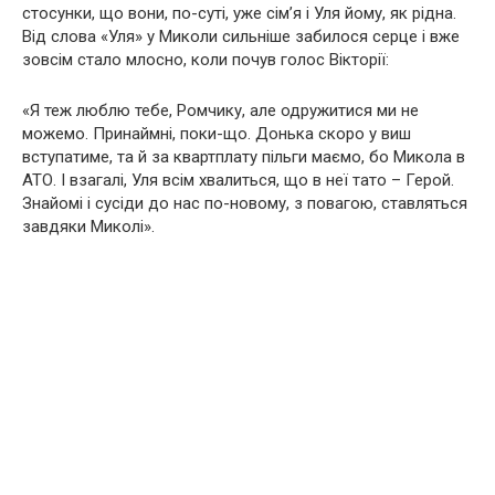
стосунки, що вони, по-суті, уже сім’я і Уля йому, як рідна.
Від слова «Уля» у Миколи сильніше забилося серце і вже
зовсім стало млосно, коли почув голос Вікторії:
«Я теж люблю тебе, Ромчику, але одружитися ми не
можемо. Принаймні, поки-що. Донька скоро у виш
вступатиме, та й за квартплату пільги маємо, бо Микола в
АТО. І взагалі, Уля всім хвалиться, що в неї тато – Герой.
Знайомі і сусіди до нас по-новому, з повагою, ставляться
завдяки Миколі».