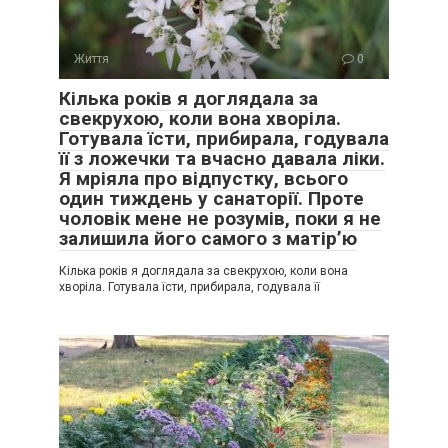
Життя
0
Кілька років я доглядала за
свекрухою, коли вона хворіла.
Готувала їсти, прибирала, годувала
її з ложечки та вчасно давала ліки.
Я мріяла про відпустку, всього
один тиждень у санаторії. Проте
чоловік мене не розумів, поки я не
залишила його самого з матір’ю
Кілька років я доглядала за свекрухою, коли вона
хворіла. Готувала їсти, прибирала, годувала її