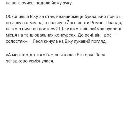
не вагаючись, подала йому руку.
Обхопивши Віку за стан, незнайомець буквально поніс її
по залу під мелодію вальсу. «Його звати Роман. Правда,
легко з ним танцюється? Ще у школі він займав призові
місця на танцювальних конкурсах. До речі, він і досі –
холостяк», – Леся кинула на Віку лукавий погляд.
«А мені що до того?» – зніяковіла Вікторія. Леся
загадково усміхнулася.