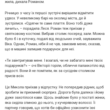
жила, дихала Романом.
Річницю з часу їх першої зустрічі вирішили відмітити
удвох. У невеликому барі на околиці міста, де й
зустрілися. «Одягни те саме плаття. Воно тобі дуже
личить», – порадила Леся. Роман теж приїхав у
святковому костюмі. Вибрав столик посеред зали. Можна
було б і в куточку, подалі від людських очей, зауважила
Віка. Однак, Роман, ніби й не чув, замовив меню, сказав,
що в машині залишив подарунок для неї.
«Ти заінтригував мене. І взагалі, чи не забагато мені твоїх
подарунків?» – очі Вікторії горіли, обличчя палахкотіло від
радості. Вони й не помітили, як за сусіднім столиком
присів воїн.
Це Микола приїхав у відпустку. Не попередив рідних, щоб
зробити їм приємний сюрприз. Дорога була далека і йому
дуже захотілося кави. Щось знайоме було у постаті жінки,
яка сиділа спиною до нього, у кучерявому волоссі. Її
партнер говорив, що хотів би офіційно узаконити їхні