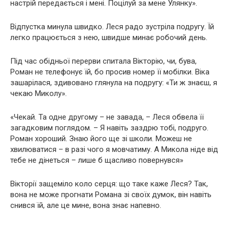
настрій передається і мені. Поцілуй за мене Улянку».
Відпустка минула швидко. Леся радо зустріла подругу. Їй
легко працюється з нею, швидше минає робочий день.
Під час обідньої перерви спитала Вікторію, чи, бува,
Роман не телефонує їй, бо просив номер її мобілки. Віка
зашарілася, здивовано глянула на подругу: «Ти ж знаєш, я
чекаю Миколу».
«Чекай. Та одне другому – не завада, – Леся обвела її
загадковим поглядом. – Я навіть заздрю тобі, подруго.
Роман хороший. Знаю його ще зі школи. Можеш не
хвилюватися – в разі чого я мовчатиму. А Микола ніде від
тебе не дінеться – лише б щасливо повернувся»
Вікторії защеміло коло серця: що таке каже Леся? Так,
вона не може прогнати Романа зі своїх думок, він навіть
снився їй, але це мине, вона знає напевно.