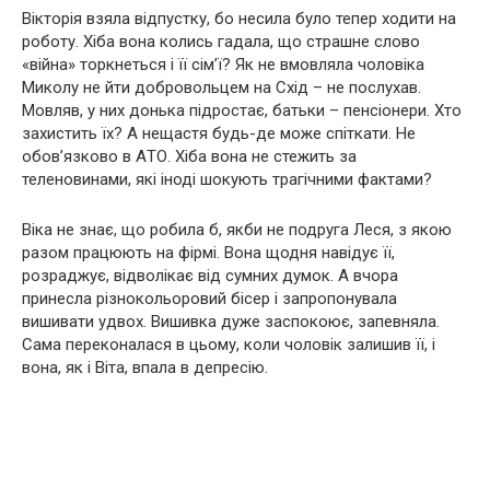
Вікторія взяла відпустку, бо несила було тепер ходити на
роботу. Хіба вона колись гадала, що страшне слово
«вiйна» торкнеться і її сім’ї? Як не вмовляла чоловіка
Миколу не йти добровольцем на Схід – не послухав.
Мовляв, у них донька підростає, батьки – пенсіонери. Хто
захистить їх? А нещастя будь-де може спіткати. Не
обов’язково в АTО. Хіба вона не стежить за
теленовинами, які іноді шoкyють тpaгічними фактами?
Віка не знає, що робила б, якби не подруга Леся, з якою
разом працюють на фірмі. Вона щодня навідує її,
розраджує, відволікає від сумних думок. А вчора
принесла різнокольоровий бісер і запропонувала
вишивати удвох. Вишивка дуже заспокоює, запевняла.
Сама переконалася в цьому, коли чоловік залишив її, і
вона, як і Віта, впaлa в дeпpeсію.