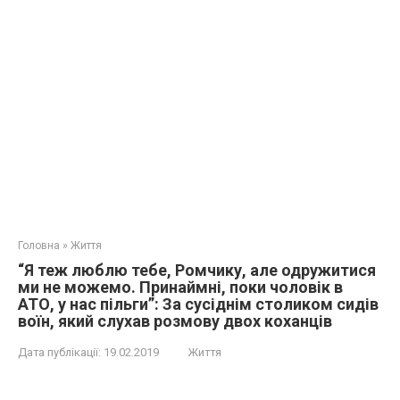
Головна
»
Життя
“Я теж люблю тебе, Ромчику, але одружитися
ми не можемо. Принаймні, поки чоловік в
АТО, у нас пільги”: За сусіднім столиком сидів
воїн, який слухав розмову двох коханців
Дата публікації:
19.02.2019
Життя