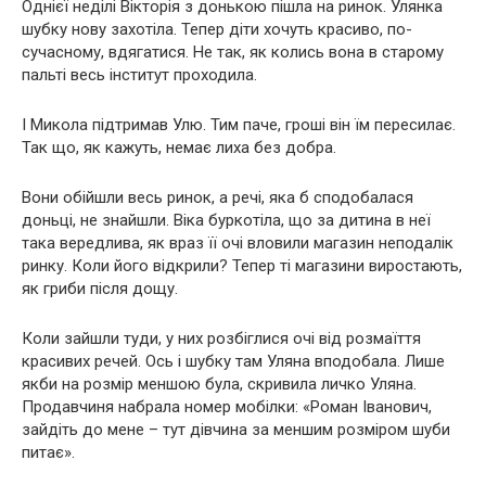
Однієї неділі Вікторія з донькою пішла на ринок. Улянка
шубку нову захотіла. Тепер діти хочуть красиво, по-
сучасному, вдягатися. Не так, як колись вона в старому
пальті весь інститут проходила.
І Микола підтримав Улю. Тим паче, гроші він їм пересилає.
Так що, як кажуть, немає лиха без добра.
Вони обійшли весь ринок, а речі, яка б сподобалася
доньці, не знайшли. Віка буркотіла, що за дитина в неї
така вередлива, як враз її очі вловили магазин неподалік
ринку. Коли його відкрили? Тепер ті магазини виростають,
як гриби після дощу.
Коли зайшли туди, у них розбіглися очі від розмаїття
красивих речей. Ось і шубку там Уляна вподобала. Лише
якби на розмір меншою була, скривила личко Уляна.
Продавчиня набрала номер мобілки: «Роман Іванович,
зайдіть до мене – тут дівчина за меншим розміром шуби
питає».