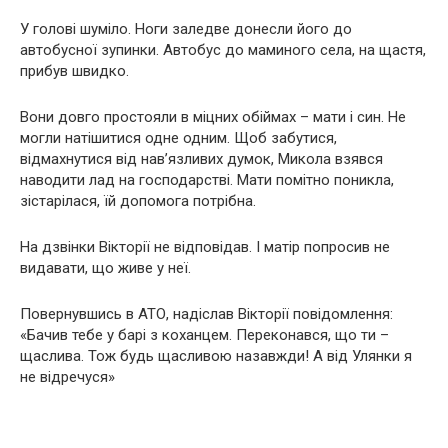
У голові шуміло. Ноги заледве донесли його до
автобусної зупинки. Автобус до маминого села, на щастя,
прибув швидко.
Вони довго простояли в міцних обіймах – мати і син. Не
могли натішитися одне одним. Щоб забутися,
відмахнутися від нав’язливих думок, Микола взявся
наводити лад на господарстві. Мати помітно поникла,
зістарілася, їй допомога потрібна.
На дзвінки Вікторії не відповідав. І матір попросив не
видавати, що живе у неї.
Повернувшись в АТО, надіслав Вікторії повідомлення:
«Бачив тебе у барі з коханцем. Переконався, що ти –
щаслива. Тож будь щасливою назавжди! А від Улянки я
не відречуся»